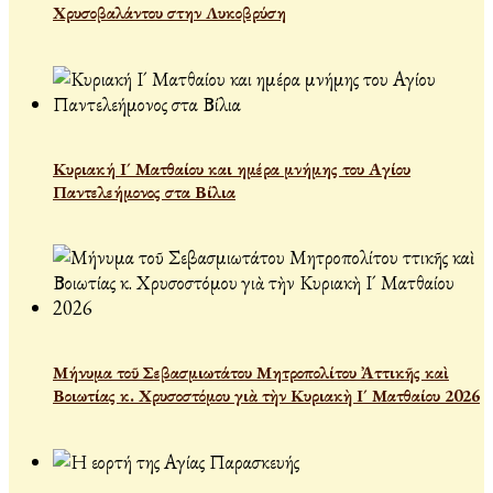
Χρυσοβαλάντου στην Λυκοβρύση
Κυριακή Ι´ Ματθαίου και ημέρα μνήμης του Αγίου
Παντελεήμονος στα Βίλια
Μήνυμα τοῦ Σεβασμιωτάτου Μητροπολίτου Ἀττικῆς καὶ
Βοιωτίας κ. Χρυσοστόμου γιὰ τὴν Κυριακὴ Ι´ Ματθαίου 2026