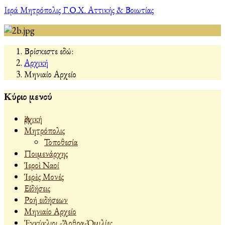
Ιερά Μητρόπολις Γ.Ο.Χ. Αττικής & Βοιωτίας
Βρίσκεστε εδώ:
Αρχική
Μηνιαίο Αρχείο
Κύριο μενού
Ἀρχική
Μητρόπολις
Τοποθεσία
Ποιμενάρχης
Ἱεροὶ Ναοί
Ἱερὲς Μονές
Εἰδήσεις
Ροή ειδήσεων
Μηνιαίο Αρχείο
Ἐγκύκλιοι -Ἄρθρα-Ὁμιλίες