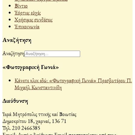
Βίντεο
Ἐόρτιες εὐχές
Χρήσιμες συνδέσεις
Ἐπικοινωνία
Αναζήτηση
Αναζήτηση
«Φωτογραφική Γωνιά»
Κάνετε κλικ εδώ: «Φωτογραφική Γωνιά» Πρεσβυτέρου Π.
Μιχαήλ Κωνσταντινίδη
Διεύθυνση
Ἱερά Μητρόπολις Ἀττικῆς καί Βοιωτίας
Δημοκρίτου 18, Ἀχαρναί, 136 71
Τηλ. 210 2466385
Email:
Αυτή η διεύθυνση Email προστατεύεται από τους