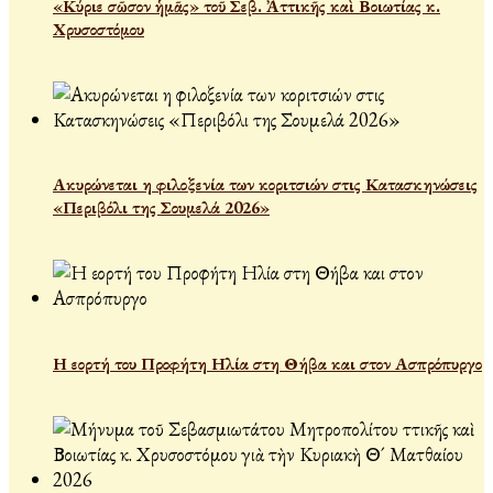
«Κύριε σῶσον ἡμᾶς» τοῦ Σεβ. Ἀττικῆς καὶ Βοιωτίας κ.
Χρυσοστόμου
Ακυρώνεται η φιλοξενία των κοριτσιών στις Κατασκηνώσεις
«Περιβόλι της Σουμελά 2026»
Η εορτή του Προφήτη Ηλία στη Θήβα και στον Ασπρόπυργο