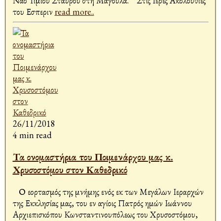
Ναό Τιμίου Σταυρού στη Μαγούλα. Στις Ιερές Ακολουθίες
του Εσπεριν
read more..
26/11/2018
4 min read
Τα ονομαστήρια του Ποιμενάρχου μας κ.
Χρυσοστόμου στον Καθεδρικό
Ο εορτασμός της μνήμης ενός εκ των Μεγάλων Ιεραρχών
της Εκκλησίας μας, του εν αγίοις Πατρός ημών Ιωάννου
Αρχιεπισκόπου Κωνσταντινουπόλεως του Χρυσοστόμου,