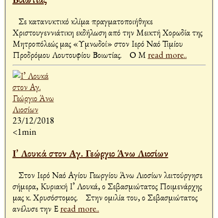
Σε κατανυκτικό κλίμα πραγματοποιήθηκε
Χριστουγεννιάτικη εκδήλωση από την Μεικτή Χορωδία της
Μητροπόλεώς μας «Υμνωδοί» στον Ιερό Ναό Τιμίου
Προδρόμου Λουτουφίου Βοιωτίας. Ο Μ
read more..
23/12/2018
<1min
Ι’ Λουκά στον Αγ. Γεώργιο Άνω Λιοσίων
Στον Ιερό Ναό Αγίου Γεωργίου Άνω Λιοσίων λειτούργησε
σήμερα, Κυριακή Ι’ Λουκά, ο Σεβασμιώτατος Ποιμενάρχης
μας κ. Χρυσόστομος. Στην ομιλία του, ο Σεβασμιώτατος
ανέλυσε την Ε
read more..