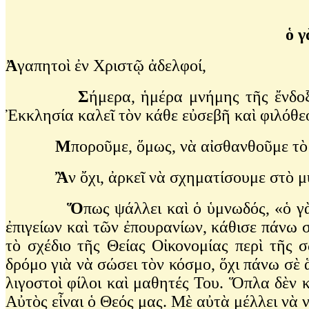
ὁ γ
Ἀ
γαπητοὶ ἐν Χριστῷ ἀδελφοί,
Σ
ήμερα, ἡμέρα μνήμης τῆς ἔνδο
Ἐκκλησία καλεῖ τὸν κάθε εὐσεβῆ καὶ φιλόθε
Μ
ποροῦμε, ὅμως, νὰ αἰσθανθοῦμε τὸ
Ἂ
ν ὄχι, ἀρκεῖ νὰ σχηματίσουμε στὸ 
Ὅ
πως ψάλλει καὶ ὁ ὑμνωδός, «ὁ 
ἐπιγείων καὶ τῶν ἐπουρανίων, κάθισε πάνω 
τὸ σχέδιο τῆς Θείας Οἰκονομίας περὶ τῆ
δρόμο γιὰ νὰ σώσει τὸν κόσμο, ὅχι πάνω σὲ
λιγοστοὶ φίλοι καὶ μαθητές Του. Ὅπλα δὲν κ
Αὐτὸς εἶναι ὁ Θεός μας. Μὲ αὐτὰ μέλλει νὰ 