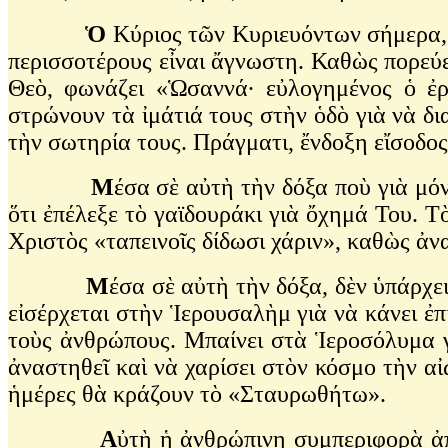
Ὁ
Κύριος τῶν Κυριευόντων σήμερα, γ
περισσοτέρους εἶναι ἄγνωστη. Καθὼς πορεύε
Θεὸ, φωνάζει «Ὡσαννά· εὐλογημένος ὁ ἐρ
στρώνουν τὰ ἰμάτιά τους στὴν ὁδὸ γιὰ νὰ δι
τὴν σωτηρία τους. Πράγματι, ἔνδοξη εἴσοδο
Μ
έσα σὲ αὐτὴ τὴν δόξα ποὺ γιὰ μό
ὅτι ἐπέλεξε τὸ γαϊδουράκι γιὰ ὄχημά Του. Τ
Χριστὸς «ταπεινοῖς δίδωσι χάριν», καθὼς ἀν
Μ
έσα σὲ αὐτὴ τὴν δόξα, δὲν ὑπάρχε
εἰσέρχεται στὴν Ἱερουσαλὴμ γιὰ νὰ κάνει ἐπί
τοὺς ἀνθρώπους. Μπαίνει στὰ Ἱεροσόλυμα γιὰ
ἀναστηθεῖ καὶ νὰ χαρίσει στὸν κόσμο τὴν α
ἡμέρες θὰ κράζουν τὸ «Σταυρωθήτω».
Α
ὐτὴ ἡ ἀνθρώπινη συμπεριφορὰ ἀπο