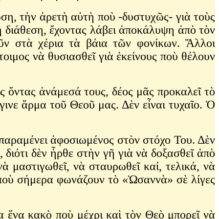
ση, τὴν ἀρετὴ αὐτὴ ποὺ -δυστυχῶς- γιὰ τοὺς
ὴ διάθεση, ἔχοντας λάβει ἀποκάλυψη ἀπὸ τὸν
ῦν στὰ χέρια τὰ βάια τῶν φονίκων. Ἄλλοι
τοιμος νὰ θυσιασθεῖ γιὰ ἐκείνους ποὺ θέλουν
ς ὄντας ἀνάμεσά τους, δέος μᾶς προκαλεῖ τὸ
γινε ἅρμα τοῦ Θεοῦ μας. Δὲν εἶναι τυχαῖο. Ὁ
ὶ παραμένει ἀφοσιωμένος στὸν στόχο Του. Δὲν
, διότι δὲν ἦρθε στὴν γῆ γιὰ νὰ δοξασθεῖ ἀπὸ
νὰ μαστιγωθεῖ, νὰ σταυρωθεῖ καί, τελικά, νὰ
ς ποὺ σήμερα φωνάζουν τὸ «Ὡσαννὰ» σὲ λίγες
α ἕνα κακὸ ποὺ μέχρι καὶ τὸν Θεὸ μπορεῖ νὰ