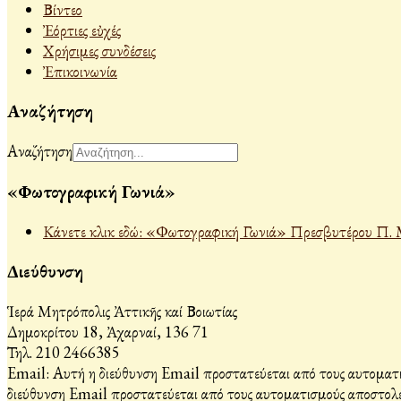
Βίντεο
Ἐόρτιες εὐχές
Χρήσιμες συνδέσεις
Ἐπικοινωνία
Αναζήτηση
Αναζήτηση
«Φωτογραφική Γωνιά»
Κάνετε κλικ εδώ: «Φωτογραφική Γωνιά» Πρεσβυτέρου Π. 
Διεύθυνση
Ἱερά Μητρόπολις Ἀττικῆς καί Βοιωτίας
Δημοκρίτου 18, Ἀχαρναί, 136 71
Τηλ. 210 2466385
Email:
Αυτή η διεύθυνση Email προστατεύεται από τους αυτοματι
διεύθυνση Email προστατεύεται από τους αυτοματισμούς αποστολέ