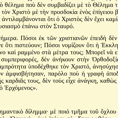
ὸ θέλημα ποὺ δὲν συμβαδίζει μὲ τὸ Θέλημα τ
τὸν Χριστὸ μὲ τὴν προσδοκία ἑνὸς ἐπίγειου 
ν ἀντιλαμβάνονται ὅτι ὁ Χριστὸς δὲν ἔχει καμ
ουσιασμὸ ἐπάνω στὸν Σταυρό.
σήμερα. Πόσοι ἐκ τῶν χριστιανῶν ἐπειδὴ δὲν
ε ὅτι πιστεύουν; Πόσοι νομίζουν ὅτι ἡ Ἐκκλ
 καὶ ραμμένο στὰ μέτρα τους; Μπορεῖ νὰ εἶν
ὲς συμπεριφορές, δὲν ἀνήκουν στὴν Ὀρθοδοξ
λαμπρότητα ὑποδέχθηκε τὸν Χριστό, ἀνησύχη
 ἀμφισβήτησαν, παρόλο ποὺ ἡ γραφὴ ἀποδεί
ς καρδιᾶς τους, δὲν τοὺς εἶχε ἀνάγκη, καθὼ
 ὁ Ἐρχόμενος».
μαντικὸ δίλημμα∙ μὲ ποιό τμῆμα τοῦ ὄχλου 