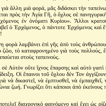
ιὰ ἄλλη μιὰ φορά, μᾶς διδάσκει τὴν ταπείνω
ται πρὸς τὴν Ἁγία Γῆ, ὁ ὄχλος σὲ πανηγυρικ
χόμενος ἐν ὀνόματι Κυρίου». Ἄλλοι κρατο
αβεῖ ὁ Ἐρχόμενος, ὁ πάντοτε Ἐρχόμενος καὶ ἔ
ς!
νη φορὰ λαμβάνει ἐπὶ γῆς ἀπὸ τοὺς ἀνθρώπου
ὸ ζῶο, τὸ καταφρονημένο γιὰ τοὺς πολλούς, ἔ
απαύεται στοὺς ταπεινούς.
ι σὲ Αὐτὸν οὔτε ἴχνος ἔπαρσης καὶ αὐτὸ γιατ
δειξη. Οἱ ἔπαινοι τοῦ ὄχλου δὲν Τον ἀγγίζουν
 νὰ δικαστεῖ, νὰ ἐμπτυσθεῖ, νὰ ἐμπαιχθεῖ, 
ἰώνια ζωή. Γνωρίζει ὅτι κάποιοι ἀπὸ ἐκείνου
τελεῖ διαχρονικὸ φαινόμενο καὶ ἔχει ὡς ρίζ