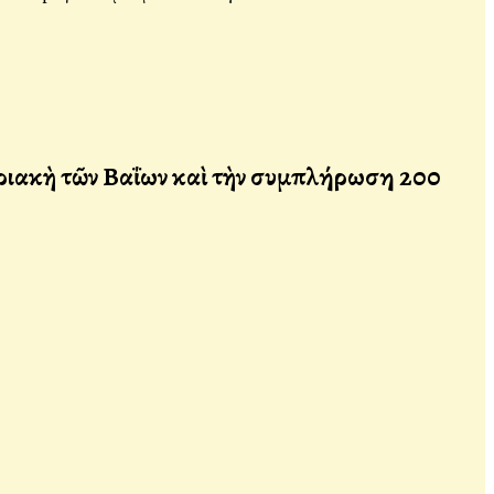
ριακὴ τῶν Βαΐων καὶ τὴν συμπλήρωση 200