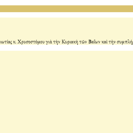
ωτίας κ. Χρυσοστόμου γιὰ τὴν Κυριακὴ τῶν Βαΐων καὶ τὴν συμπλ