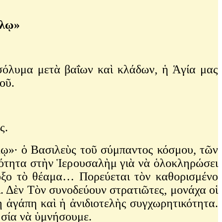
ώλῳ»
σόλυμα μετὰ βαΐων καὶ κλάδων, ἡ Ἁγία μας
εοῦ.
ος.
λῳ»∙ ὁ Βασιλεὺς τοῦ σύμπαντος κόσμου, τῶν
ραότητα στὴν Ἱερουσαλὴμ γιὰ νὰ ὁλοκληρώσει
οξο τὸ θέαμα… Πορεύεται τὸν καθορισμένο
. Δὲν Τὸν συνοδεύουν στρατιῶτες, μονάχα οἱ
κὴ ἀγάπη καὶ ἡ ἀνιδιοτελὴς συγχωρητικότητα.
λησία νὰ ὑμνήσουμε.