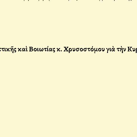
ικῆς καὶ Βοιωτίας κ. Χρυσοστόμου γιὰ τὴν Κυ