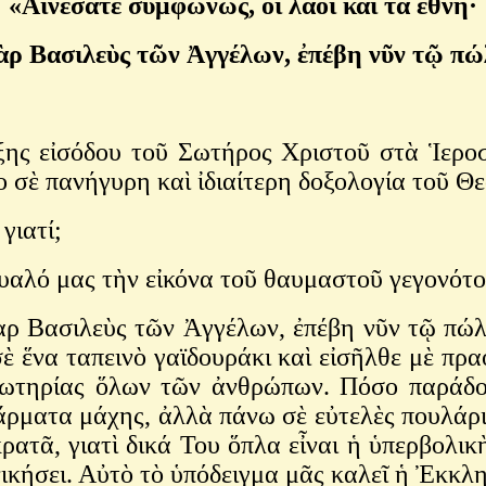
«Αἰνέσατε συμφώνως, οἱ λαοὶ καὶ τὰ ἔθνη·
ὰρ Βασιλεὺς τῶν Ἀγγέλων, ἐπέβη νῦν τῷ π
ξης εἰσόδου τοῦ Σωτήρος Χριστοῦ στὰ Ἱερο
ο σὲ πανήγυρη καὶ ἰδιαίτερη δοξολογία τοῦ Θ
 γιατί;
μυαλό μας τὴν εἰκόνα τοῦ θαυμαστοῦ γεγονότ
γὰρ Βασιλεὺς τῶν Ἀγγέλων, ἐπέβη νῦν τῷ πώ
σὲ ἕνα ταπεινὸ γαϊδουράκι καὶ εἰσῆλθε μὲ π
ς σωτηρίας ὅλων τῶν ἀνθρώπων. Πόσο παράδ
 ἅρματα μάχης, ἀλλὰ πάνω σὲ εὐτελὲς πουλάρι
ρατᾶ, γιατὶ δικά Του ὅπλα εἶναι ἡ ὑπερβολι
νικήσει. Αὐτὸ τὸ ὑπόδειγμα μᾶς καλεῖ ἡ Ἐκκ