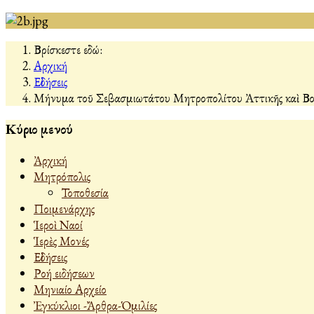
Βρίσκεστε εδώ:
Αρχική
Εἰδήσεις
Μήνυμα τοῦ Σεβασμιωτάτου Μητροπολίτου Ἀττικῆς καὶ Βοι
Κύριο μενού
Ἀρχική
Μητρόπολις
Τοποθεσία
Ποιμενάρχης
Ἱεροὶ Ναοί
Ἱερὲς Μονές
Εἰδήσεις
Ροή ειδήσεων
Μηνιαίο Αρχείο
Ἐγκύκλιοι -Ἄρθρα-Ὁμιλίες