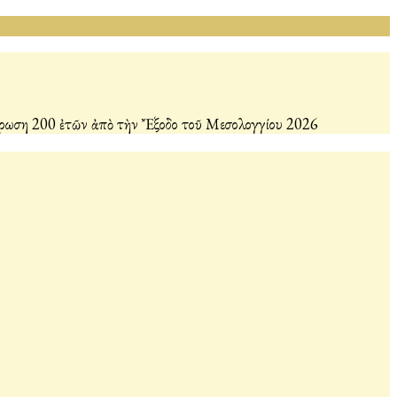
ήρωση 200 ἐτῶν ἀπὸ τὴν Ἔξοδο τοῦ Μεσολογγίου 2026