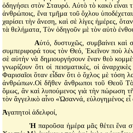
ὁδηγήσει στὸν Σταυρό. Αὐτὸ τὸ κακὸ εἶναι τ
ἀνθρώποις, ἕνα τμῆμα τοῦ ὄχλου ὑποδέχεται 
χαρίσει τὴν ἄνεση, καὶ σὲ λίγες ἡμέρες, ὅτα
τὰ θελήματα, Τὸν ὁδηγοῦν μὲ τὸν αὐτὸ ἐνθ
Α
ὐτό, δυστυχῶς, συμβαίνει καὶ 
συμπεριφορά τους τὸν Θεό, Ἐκεῖνον ποὺ λέν
σὲ αὐτὴν νὰ δημιουργήσουν ἕναν θεὸ κομμένο
γνωρίζουν ὅτι οἱ πεισματικές, οἱ ἀναρχικ
Φαρισαῖοι ὅταν εἶδαν ὅτι ὁ ὄχλος μὲ τόση 
ἀνθρώπων.Οἱ δῆθεν ἄνθρωποι τοῦ Θεοῦ Τὸν
ὅμως, ἂν καὶ λυπούμενος γιὰ τὴν πώρωση τῆ
τὸν ἄγγελικὸ αἶνο «Ὡσαννά, εὐλογημένος εἶ
Ἀ
γαπητοὶ ἀδελφοί,
Ἡ
παροῦσα ἡμέρα μᾶς θέτει ἕνα ση