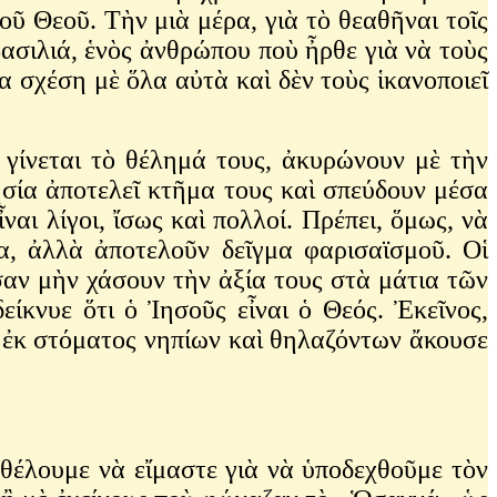
οῦ Θεοῦ. Τὴν μιὰ μέρα, γιὰ τὸ θεαθῆναι τοῖς
βασιλιά, ἑνὸς ἀνθρώπου ποὺ ἦρθε γιὰ νὰ τοὺς
ία σχέση μὲ ὅλα αὐτὰ καὶ δὲν τοὺς ἱκανοποιεῖ
 γίνεται τὸ θέλημά τους, ἀκυρώνουν μὲ τὴν
ησία ἀποτελεῖ κτῆμα τους καὶ σπεύδουν μέσα
αι λίγοι, ἴσως καὶ πολλοί. Πρέπει, ὅμως, νὰ
ία, ἀλλὰ ἀποτελοῦν δεῖγμα φαρισαϊσμοῦ. Οἱ
σαν μὴν χάσουν τὴν ἀξία τους στὰ μάτια τῶν
κνυε ὅτι ὁ Ἰησοῦς εἶναι ὁ Θεός. Ἐκεῖνος,
ς ἐκ στόματος νηπίων καὶ θηλαζόντων ἄκουσε
θέλουμε νὰ εἴμαστε γιὰ νὰ ὑποδεχθοῦμε τὸν