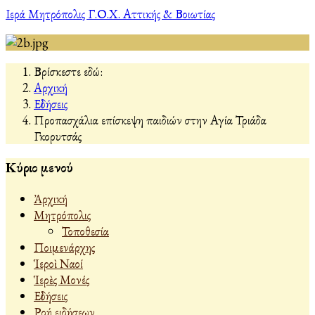
Ιερά Μητρόπολις Γ.Ο.Χ. Αττικής & Βοιωτίας
Βρίσκεστε εδώ:
Αρχική
Εἰδήσεις
Προπασχάλια επίσκεψη παιδιών στην Αγία Τριάδα
Γκορυτσάς
Κύριο μενού
Ἀρχική
Μητρόπολις
Τοποθεσία
Ποιμενάρχης
Ἱεροὶ Ναοί
Ἱερὲς Μονές
Εἰδήσεις
Ροή ειδήσεων