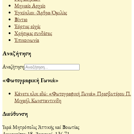
Μηνιαίο Αρχείο
Ἐγκύκλιοι -Ἄρθρα-Ὁμιλίες
Βίντεο
Ἐόρτιες εὐχές
Χρήσιμες συνδέσεις
Ἐπικοινωνία
Αναζήτηση
Αναζήτηση
«Φωτογραφική Γωνιά»
Κάνετε κλικ εδώ: «Φωτογραφική Γωνιά» Πρεσβυτέρου Π.
Μιχαήλ Κωνσταντινίδη
Διεύθυνση
Ἱερά Μητρόπολις Ἀττικῆς καί Βοιωτίας
Δημοκρίτου 18, Ἀχαρναί, 136 71