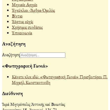
Μηνιαίο Αρχείο
Ἐγκύκλιοι -Ἄρθρα-Ὁμιλίες
Βίντεο
Ἐόρτιες εὐχές
Χρήσιμες συνδέσεις
Ἐπικοινωνία
Αναζήτηση
Αναζήτηση
«Φωτογραφική Γωνιά»
Κάνετε κλικ εδώ: «Φωτογραφική Γωνιά» Πρεσβυτέρου Π.
Μιχαήλ Κωνσταντινίδη
Διεύθυνση
Ἱερά Μητρόπολις Ἀττικῆς καί Βοιωτίας
Δημοκρίτου 18, Ἀχαρναί, 136 71