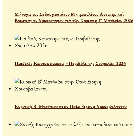
Μήνυμα τοῦ Σεβασμιωτάτου Μητροπολίτου Ἀττικῆς καὶ
Βοιωτίας κ. Χρυσοστόμου γιὰ τὴν Κυριακὴ Γ´ Ματθαίου 2026
Παιδικές Κατασκηνώσεις «Περιβόλι της Σουμελά» 2026
Κυριακή Β' Ματθαίου στην Οσία Ειρήνη Χρυσοβαλάντου