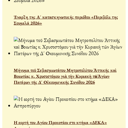
Έναρξη της Α´ κατασκηνωτικής περιόδου «Περιβόλι της
Σουμελά 2026»
Μήνυμα τοῦ Σεβασμιωτάτου Μητροπολίτου Ἀττικῆς καὶ
Βοιωτίας κ. Χρυσοστόμου γιὰ τὴν Κυριακὴ τῶν Ἁγίων
Πατέρων τῆς Δ´ Οἰκουμενικῆς Συνόδου 2026
Η εορτή του Αγίου Προκοπίου στο κτήμα «ΔΕΚΑ»