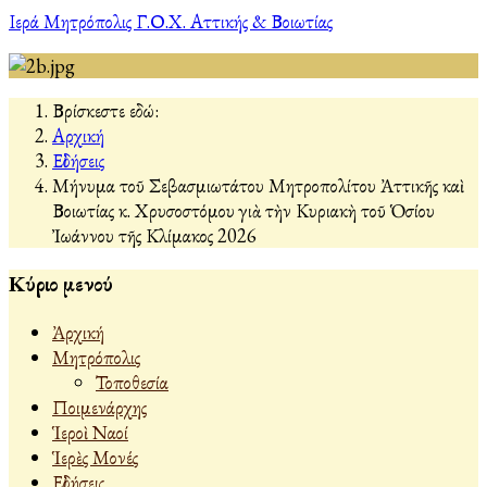
Ιερά Μητρόπολις Γ.Ο.Χ. Αττικής & Βοιωτίας
Βρίσκεστε εδώ:
Αρχική
Εἰδήσεις
Μήνυμα τοῦ Σεβασμιωτάτου Μητροπολίτου Ἀττικῆς καὶ
Βοιωτίας κ. Χρυσοστόμου γιὰ τὴν Κυριακὴ τοῦ Ὁσίου
Ἰωάννου τῆς Κλίμακος 2026
Κύριο μενού
Ἀρχική
Μητρόπολις
Τοποθεσία
Ποιμενάρχης
Ἱεροὶ Ναοί
Ἱερὲς Μονές
Εἰδήσεις