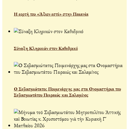
Η εορτή του «Άξιον εστί» στην Παιανία
Σύναξη Κληρικών στον Καθεδρικό
Ο Σεβασμιώτατος Ποιμενάρχης μας στα Ονομαστήρια του
Σεβασμιωτάτου Πειραιώς και Σαλαμίνος