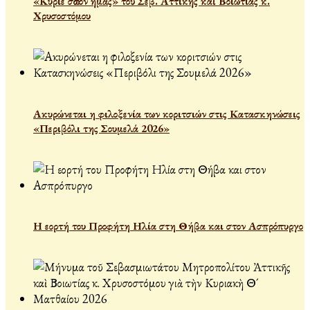
«Κύριε σῶσον ἡμᾶς» τοῦ Σεβ. Ἀττικῆς καὶ Βοιωτίας κ.
Χρυσοστόμου
Ακυρώνεται η φιλοξενία των κοριτσιών στις Κατασκηνώσεις
«Περιβόλι της Σουμελά 2026»
Η εορτή του Προφήτη Ηλία στη Θήβα και στον Ασπρόπυργο