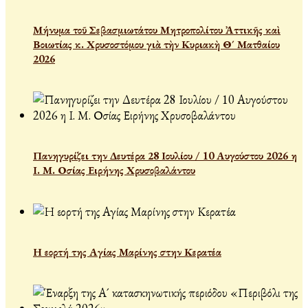
Μήνυμα τοῦ Σεβασμιωτάτου Μητροπολίτου Ἀττικῆς καὶ
Βοιωτίας κ. Χρυσοστόμου γιὰ τὴν Κυριακὴ Θ´ Ματθαίου
2026
Πανηγυρίζει την Δευτέρα 28 Ιουλίου / 10 Αυγούστου 2026 η
Ι. Μ. Οσίας Ειρήνης Χρυσοβαλάντου
Η εορτή της Αγίας Μαρίνης στην Κερατέα