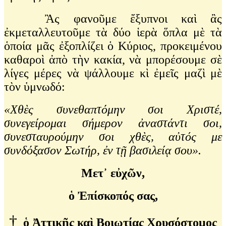
Ἂς φανοῦμε ἔξυπνοι καὶ ἂς
ἐκμεταλλευτοῦμε τὰ δύο ἱερὰ ὅπλα μὲ τὰ
ὁποία μᾶς ἐξοπλίζει ὁ Κύριος, προκειμένου
καθαροὶ ἀπὸ τὴν κακία, νὰ μπορέσουμε σὲ
λίγες μέρες νὰ ψάλλουμε κὶ ἐμεῖς μαζὶ μὲ
τὸν ὑμνωδό:
«Χθὲς συνεθαπτόμην σοι Χριστέ,
συνεγείρομαι σήμερον ἀναστάντι σοι,
συνεσταυρούμην σοι χθὲς, αὐτός με
συνδόξασον Σωτήρ, ἐν τῇ βασιλείᾳ σου».
Μετ᾽ εὐχῶν,
ὁ Ἐπίσκοπός σας,
†
ὁ Ἀττικῆς καὶ Βοιωτίας Χρυσόστομος