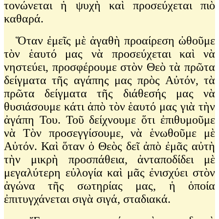
τονώνεται ἡ ψυχὴ καὶ προσεύχεται πιὸ
καθαρά.
Ὅταν ἐμεῖς μὲ ἀγαθὴ προαίρεση ὠθοῦμε
τὸν ἑαυτό μας νὰ προσεύχεται καὶ νὰ
νηστεύει, προσφέρουμε στὸν Θεὸ τὰ πρῶτα
δείγματα τῆς αγάπης μας πρὸς Αὐτόν, τὰ
πρῶτα δείγματα τῆς διάθεσής μας νὰ
θυσιάσουμε κάτι ἀπὸ τὸν ἑαυτό μας γιὰ τὴν
ἀγάπη Του. Τοῦ δείχνουμε ὅτι ἐπιθυμοῦμε
νὰ Τὸν προσεγγίσουμε, νὰ ἑνωθοῦμε μὲ
Αὐτόν. Καὶ ὅταν ὁ Θεὸς δεῖ ἀπὸ ἐμᾶς αὐτὴ
τὴν μικρὴ προσπάθεια, ἀνταποδίδει μὲ
μεγαλύτερη εὐλογία καὶ μᾶς ἐνισχύει στὸν
ἀγώνα τῆς σωτηρίας μας, ἡ ὁποία
ἐπιτυγχάνεται σιγὰ σιγά, σταδιακά.