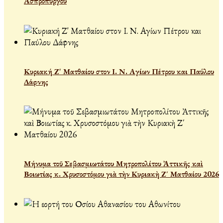
Ασπροπύργου
Κυριακή Ζ' Ματθαίου στον Ι. Ν. Αγίων Πέτρου και Παύλου
Δάφνης
Μήνυμα τοῦ Σεβασμιωτάτου Μητροπολίτου Ἀττικῆς καὶ
Βοιωτίας κ. Χρυσοστόμου γιὰ τὴν Κυριακὴ Ζ΄ Ματθαίου 2026