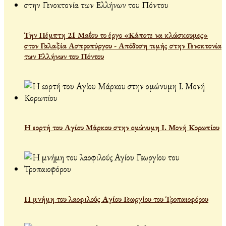
Την Πέμπτη 21 Μαΐου το έργο «Κάποτε να κλώσκουμες»
στον Γαλαξία Ασπροπύργου - Απόδοση τιμής στην Γενοκτονία
των Ελλήνων του Πόντου
Η εορτή του Αγίου Μάρκου στην ομώνυμη Ι. Μονή Κορωπίου
Η μνήμη του λαοφιλούς Αγίου Γεωργίου του Τροπαιοφόρου