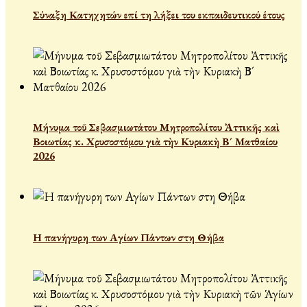
Σύναξη Κατηχητών επί τη λήξει του εκπαιδευτικού έτους
Μήνυμα τοῦ Σεβασμιωτάτου Μητροπολίτου Ἀττικῆς καὶ
Βοιωτίας κ. Χρυσοστόμου γιὰ τὴν Κυριακὴ Β´ Ματθαίου
2026
Η πανήγυρη των Αγίων Πάντων στη Θήβα