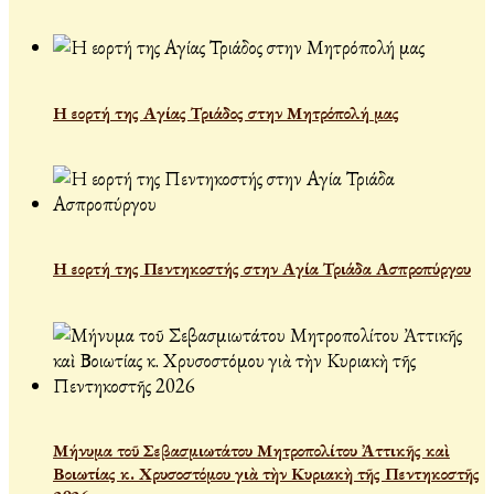
Η εορτή της Αγίας Τριάδος στην Μητρόπολή μας
Η εορτή της Πεντηκοστής στην Αγία Τριάδα Ασπροπύργου
Μήνυμα τοῦ Σεβασμιωτάτου Μητροπολίτου Ἀττικῆς καὶ
Βοιωτίας κ. Χρυσοστόμου γιὰ τὴν Κυριακὴ τῆς Πεντηκοστῆς