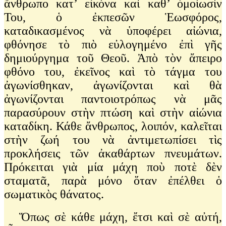
ἄνθρωπο κατ’ εἰκόνα καὶ καθ’ ὁμοίωσίν
Του, ὁ ἐκπεσῶν Ἑωσφόρος,
καταδικασμένος νὰ ὑποφέρει αἰώνια,
φθόνησε τὸ πιὸ εὐλογημένο ἐπὶ γῆς
δημιούργημα τοῦ Θεοῦ. Ἀπὸ τὸν ἄπειρο
φθόνο του, ἐκεῖνος καὶ τὸ τάγμα του
ἀγωνίσθηκαν, ἀγωνίζονται καὶ θὰ
ἀγωνίζονται παντοιοτρόπως νὰ μᾶς
παρασύρουν στὴν πτώση καὶ στὴν αἰώνια
καταδίκη. Κάθε ἄνθρωπος, λοιπόν, καλεῖται
στὴν ζωή του νὰ ἀντιμετωπίσει τὶς
προκλήσεις τῶν ἀκαθάρτων πνευμάτων.
Πρόκειται γιὰ μία μάχη ποὺ ποτὲ δὲν
σταματᾶ, παρὰ μόνο ὅταν ἐπέλθει ὁ
σωματικὸς θάνατος.
Ὅπως σὲ κάθε μάχη, ἔτσι καὶ σὲ αὐτή,