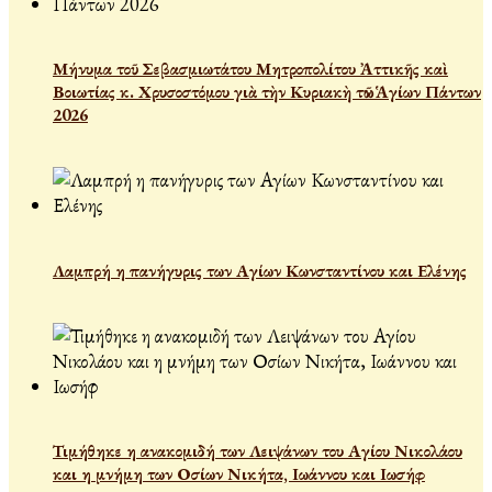
Μήνυμα τοῦ Σεβασμιωτάτου Μητροπολίτου Ἀττικῆς καὶ
Βοιωτίας κ. Χρυσοστόμου γιὰ τὴν Κυριακὴ τῶν Ἁγίων Πάντων
2026
Λαμπρή η πανήγυρις των Αγίων Κωνσταντίνου και Ελένης
Τιμήθηκε η ανακομιδή των Λειψάνων του Αγίου Νικολάου
και η μνήμη των Οσίων Νικήτα, Ιωάννου και Ιωσήφ