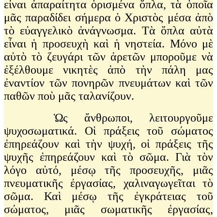
εἶναι ἀπαραίτητα ὁρισμένα ὅπλα, τὰ ὁποῖα
μᾶς παραδίδει σήμερα ὁ Χριστὸς μέσα ἀπὸ
τὸ εὐαγγελικὸ ἀνάγνωσμα. Τὰ ὅπλα αὐτὰ
εἶναι ἡ προσευχὴ καὶ ἡ νηστεία. Μόνο μὲ
αὐτὸ τὸ ζευγάρι τῶν ἀρετῶν μποροῦμε νὰ
ἐξέλθουμε νικητὲς ἀπὸ τὴν πάλη μας
ἐναντίον τῶν πονηρῶν πνευμάτων καὶ τῶν
παθῶν ποὺ μᾶς ταλανίζουν.
Ὡς ἄνθρωποι, λειτουργοῦμε
ψυχοσωματικά. Οἱ πράξεις τοῦ σώματος
ἐπηρεάζουν καὶ τὴν ψυχή, οἱ πράξεις τῆς
ψυχῆς ἐπηρεάζουν καὶ τὸ σῶμα. Γιὰ τὸν
λόγο αὐτό, μέσῳ τῆς προσευχῆς, μιᾶς
πνευματικῆς ἐργασίας, χαλιναγωγεῖται τὸ
σῶμα. Καὶ μέσῳ τῆς ἐγκράτειας τοῦ
σώματος, μιᾶς σωματικῆς ἐργασίας,