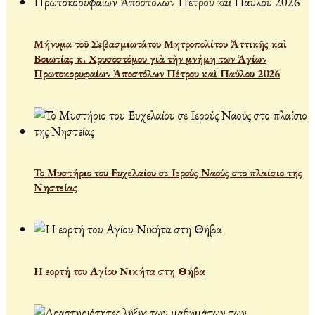
Μήνυμα τοῦ Σεβασμιωτάτου Μητροπολίτου Ἀττικῆς καὶ
Βοιωτίας κ. Χρυσοστόμου γιὰ τὴν μνήμη των Ἁγίων
Πρωτοκορυφαίων Ἀποστόλων Πέτρου καὶ Παύλου 2026
Το Μυστήριο του Ευχελαίου σε Ιερούς Ναούς στο πλαίσιο της
Νηστείας
Η εορτή του Αγίου Νικήτα στη Θήβα