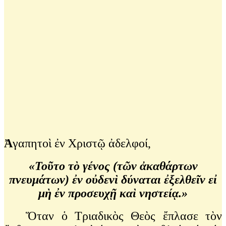
Ἀ
γαπητοὶ ἐν Χριστῷ ἀδελφοί,
«Τοῦτο τὸ γένος (τῶν ἀκαθάρτων
πνευμάτων) ἐν οὐδενὶ δύναται ἐξελθεῖν εἰ
μὴ ἐν προσευχῇ καὶ νηστείᾳ.»
Ὅταν ὁ Τριαδικὸς Θεὸς ἔπλασε τὸν