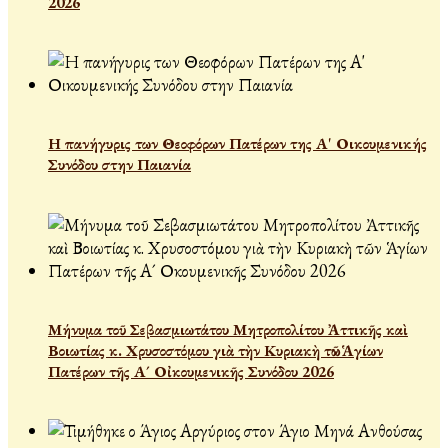
2026
Η πανήγυρις των Θεοφόρων Πατέρων της Α' Οικουμενικής
Συνόδου στην Παιανία
Μήνυμα τοῦ Σεβασμιωτάτου Μητροπολίτου Ἀττικῆς καὶ
Βοιωτίας κ. Χρυσοστόμου γιὰ τὴν Κυριακὴ τῶν Ἁγίων
Πατέρων τῆς Α´ Οἰκουμενικῆς Συνόδου 2026