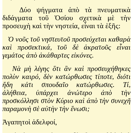
Δύο ψήγματα ἀπὸ τὰ πνευματικὰ
διδάγματα τοῦ Ὁσίου σχετικὰ μὲ τὴν
προσευχὴ καὶ τὴν νηστεία, εἶναι τὰ ἑξῆς:
Ὁ νοῦς τοῦ νηστευτοῦ προσεύχεται καθαρὰ
καὶ προσεκτικά, τοῦ δὲ ἀκρατοῦς εἶναι
γεμάτος ἀπὸ ἀκάθαρτες εἰκόνες.
Νὰ μὴ λέγης ὅτι ἂν καὶ προσευχήθηκες
πολὺν καιρό, δὲν κατώρθωσες τίποτε, διότι
ἤδη κάτι σπουδαῖο κατώρθωσες. Τί,
ἀλήθεια, ὑπάρχει ἀνώτερο ἀπὸ τὴν
προσκόλλησι στὸν Κύριο καὶ ἀπὸ τὴν συνεχῆ
παραμονὴ σὲ αὐτὴν τὴν ἕνωσι;
Ἀγαπητοὶ ἀδελφοί,