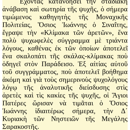
Ἔχοντας κατανοήσει τὴν σταδιακὴ
ἀνάβαση καὶ σωτηρία τῆς ψυχῆς, ὁ σήμερα
τιμώμενος καθηγητὴς τῆς Μοναχικῆς
Πολιτείας, Ὅσιος Ἰωάννης ὁ Σιναΐτης,
ἔγραψε τὴν «Κλίμακα τῶν ἀρετῶν», ἕνα
πολὺ ψυχωφελὲς σύγγραμμα μὲ τριάντα
λόγους, καθένας ἐκ τῶν ὁποίων ἀποτελεῖ
ἕνα σκαλοπάτι τῆς σκάλας-κλίμακας ποὺ
ὁδηγεῖ στὸν Παράδεισο. Ἐξ αἰτίας αὐτοῦ
τοῦ συγγράμματος, ποὺ ἀποτελεῖ βοήθημα
ἀκόμη καὶ γιὰ τοὺς σημερινοὺς ψυχολόγους
λόγῳ τῆς ἀναλυτικῆς διείσδυσης στὶς
ἀρετὲς καὶ τὶς κακίες τῆς ψυχῆς, οἱ Ἅγιοι
Πατέρες ὥρισαν νὰ τιμᾶται ὁ Ὅσιος
Ἰωάννης ἰδιαιτέρως σήμερα, τὴν Δ΄
Κυριακὴ τῶν Νηστειῶν τῆς Μεγάλης
Σαρακοστῆς.