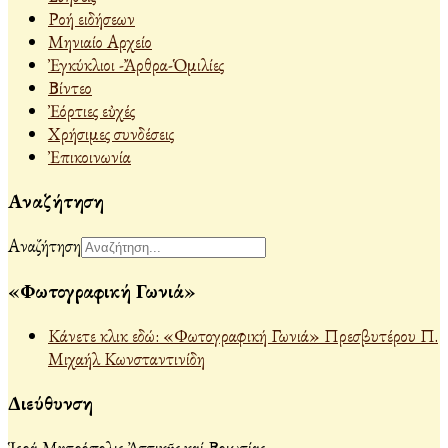
Ροή ειδήσεων
Μηνιαίο Αρχείο
Ἐγκύκλιοι -Ἄρθρα-Ὁμιλίες
Βίντεο
Ἐόρτιες εὐχές
Χρήσιμες συνδέσεις
Ἐπικοινωνία
Αναζήτηση
Αναζήτηση
«Φωτογραφική Γωνιά»
Κάνετε κλικ εδώ: «Φωτογραφική Γωνιά» Πρεσβυτέρου Π.
Μιχαήλ Κωνσταντινίδη
Διεύθυνση
Ἱερά Μητρόπολις Ἀττικῆς καί Βοιωτίας