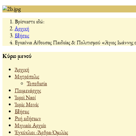
Βρίσκεστε εδώ:
Αρχική
Εἰδήσεις
Εγκαίνια Αίθουσας Παιδείας & Πολιτισμού «Άγιος Ιωάννη
Κύριο μενού
Ἀρχική
Μητρόπολις
Τοποθεσία
Ποιμενάρχης
Ἱεροὶ Ναοί
Ἱερὲς Μονές
Εἰδήσεις
Ροή ειδήσεων
Μηνιαίο Αρχείο
Ἐγκύκλιοι -Ἄρθρα-Ὁμιλίες