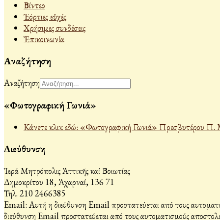
Βίντεο
Ἐόρτιες εὐχές
Χρήσιμες συνδέσεις
Ἐπικοινωνία
Αναζήτηση
Αναζήτηση
«Φωτογραφική Γωνιά»
Κάνετε κλικ εδώ: «Φωτογραφική Γωνιά» Πρεσβυτέρου Π. 
Διεύθυνση
Ἱερά Μητρόπολις Ἀττικῆς καί Βοιωτίας
Δημοκρίτου 18, Ἀχαρναί, 136 71
Τηλ. 210 2466385
Email:
Αυτή η διεύθυνση Email προστατεύεται από τους αυτοματι
διεύθυνση Email προστατεύεται από τους αυτοματισμούς αποστολέ