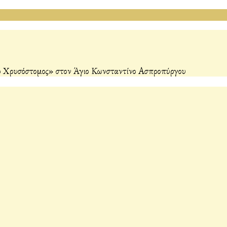
ς ο Χρυσόστομος» στον Άγιο Κωνσταντίνο Ασπροπύργου