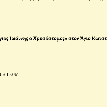
Άγιος Ιωάννης ο Χρυσόστομος» στον Άγιο Κωνσ