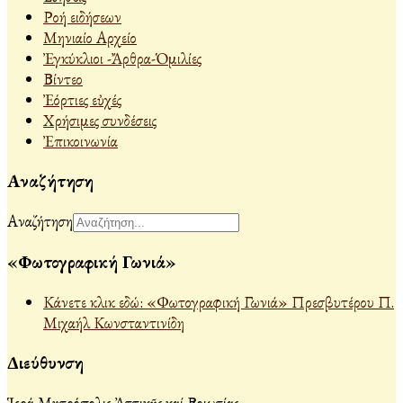
Ροή ειδήσεων
Μηνιαίο Αρχείο
Ἐγκύκλιοι -Ἄρθρα-Ὁμιλίες
Βίντεο
Ἐόρτιες εὐχές
Χρήσιμες συνδέσεις
Ἐπικοινωνία
Αναζήτηση
Αναζήτηση
«Φωτογραφική Γωνιά»
Κάνετε κλικ εδώ: «Φωτογραφική Γωνιά» Πρεσβυτέρου Π.
Μιχαήλ Κωνσταντινίδη
Διεύθυνση
Ἱερά Μητρόπολις Ἀττικῆς καί Βοιωτίας