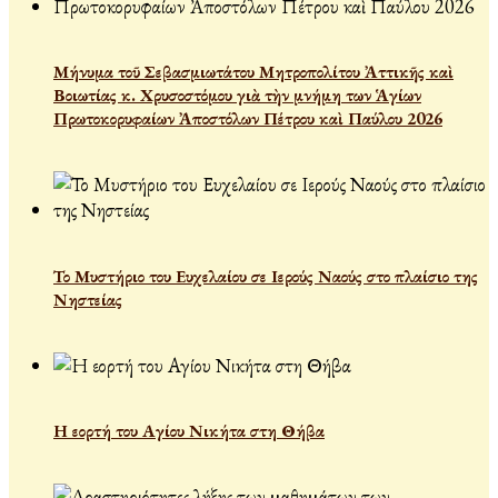
Μήνυμα τοῦ Σεβασμιωτάτου Μητροπολίτου Ἀττικῆς καὶ
Βοιωτίας κ. Χρυσοστόμου γιὰ τὴν μνήμη των Ἁγίων
Πρωτοκορυφαίων Ἀποστόλων Πέτρου καὶ Παύλου 2026
Το Μυστήριο του Ευχελαίου σε Ιερούς Ναούς στο πλαίσιο της
Νηστείας
Η εορτή του Αγίου Νικήτα στη Θήβα