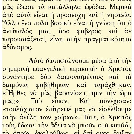
μᾶς ἔδωσε τὰ κατάλληλα ἐφόδια. Μερικὰ
ἀπὸ αὐτὰ εἶναι ἡ προσευχὴ καὶ ἡ νηστεία.
Ἄλλο ἕνα πολὺ βασικὸ εἶναι ἡ γνώση ὅτι ὁ
ἀντίπαλός μας, ὅσο φοβερὸς καὶ ἂν
παρουσιάζεται, εἶναι στὴν πραγματικότητα
ἀδύναμος.
Α
ὐτὸ διαπιστώνουμε μέσα ἀπὸ τὴν
σημερινὴ εὐαγγελικὴ περικοπή∙ ὁ Χριστὸς
συνάντησε δύο δαιμονισμένους καὶ τὰ
δαιμόνια φοβήθηκαν καὶ ταράχθηκαν.
«Ἦρθες νὰ μᾶς βασανίσεις πρὶν τὴν ὥρα
μας;», Τοῦ εἶπαν. Καὶ συνέχισαν:
«τουλάχιστον ἐπίτρεψέ μας νὰ εἰσέλθουμε
στὴν ἀγέλη τῶν χοίρων». Τότε, ὁ Χριστὸς
τοὺς ἔδωσε τὴν ἄδεια νὰ μποῦν στὸ κοπάδι,
τὸ ὁποῖο, ἀκολούθως, οἱ δαίμονες ἔριξαν