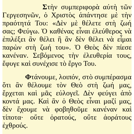
Σ
τὴν συμπεριφορὰ αὐτὴ τῶν
Γεργεσηνῶν, ὁ Χριστὸς ἀπάντησε μὲ τὴν
πραότητά Του: «Δὲν μὲ θέλετε στὴ ζωή
σας; Φεύγω. Ὁ καθένας εἶναι ἐλεύθερος νὰ
ἐπιλέξει ἂν θέλει ἢ ἂν δὲν θέλει νὰ εἶμαι
παρὼν στὴ ζωή του». Ὁ Θεὸς δὲν πίεσε
κανέναν. Σεβόμενος τὴν ἐλευθερία τους,
ἔφυγε καὶ συνέχισε τὸ ἔργο Του.
Φ
τάνουμε, λοιπόν, στὸ συμπέρασμα
ὅτι ἂν θέλουμε τὸν Θεὸ στὴ ζωή μας,
ἔρχεται καὶ μᾶς εὐλογεῖ. Δὲν φεύγει ἀπὸ
κοντά μας. Καὶ ἂν ὁ Θεὸς εἶναι μαζί μας,
δὲν ἔχουμε νὰ φοβηθοῦμε κανέναν καὶ
τίποτα∙ οὔτε ὁρατούς, οὔτε ἀοράτους
ἐχθρούς.