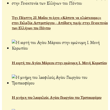
Την Πέμπτη 21 Μαΐου το έργο «Κάποτε να κλώσκουμες»
στον Γαλαξία Ασπροπύργου - Απόδοση τιμής στην Γενοκτονία
των Ελλήνων του Πόντου
Η εορτή του Αγίου Μάρκου στην ομώνυμη Ι. Μονή Κορωπίου
Η μνήμη του λαοφιλούς Αγίου Γεωργίου του Τροπαιοφόρου