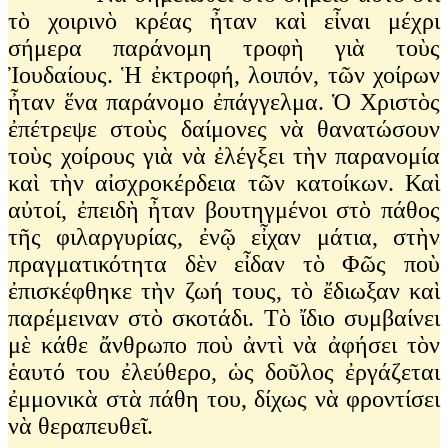
τὸ χοιρινὸ κρέας ἦταν καὶ εἶναι μέχρι
σήμερα παράνομη τροφὴ γιὰ τοὺς
Ἰουδαίους. Ἡ ἐκτροφή, λοιπόν, τῶν χοίρων
ἦταν ἕνα παράνομο ἐπάγγελμα. Ὁ Χριστὸς
ἐπέτρεψε στοὺς δαίμονες νὰ θανατώσουν
τοὺς χοίρους γιὰ νὰ ἐλέγξει τὴν παρανομία
καὶ τὴν αἰσχροκέρδεια τῶν κατοίκων. Καὶ
αὐτοί, ἐπειδὴ ἦταν βουτηγμένοι στὸ πάθος
τῆς φιλαργυρίας, ἐνῷ εἶχαν μάτια, στὴν
πραγματικότητα δὲν εἶδαν τὸ Φῶς ποὺ
ἐπισκέφθηκε τὴν ζωή τους, τὸ ἔδιωξαν καὶ
παρέμειναν στὸ σκοτάδι. Τὸ ἴδιο συμβαίνει
μὲ κάθε ἄνθρωπο ποὺ ἀντὶ νὰ ἀφήσει τὸν
ἑαυτό του ἐλεύθερο, ὡς δοῦλος ἐργάζεται
ἐμμονικὰ στὰ πάθη του, δίχως νὰ φροντίσει
νὰ θεραπευθεῖ.