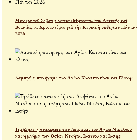
Μήνυμα τοῦ Σεβασμιωτάτου Μητροπολίτου Ἀττικῆς καὶ
Βοιωτίας κ. Χρυσοστόμου γιὰ τὴν Κυριακὴ τῶν Ἁγίων Πάντων
2026
Λαμπρή η πανήγυρις των Αγίων Κωνσταντίνου και Ελένης
Τιμήθηκε η ανακομιδή των Λειψάνων του Αγίου Νικολάου
και η μνήμη των Οσίων Νικήτα, Ιωάννου και Ιωσήφ