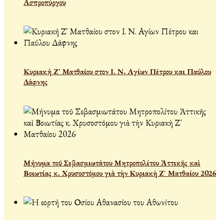
Ασπροπύργου
Κυριακή Ζ' Ματθαίου στον Ι. Ν. Αγίων Πέτρου και Παύλου
Δάφνης
Μήνυμα τοῦ Σεβασμιωτάτου Μητροπολίτου Ἀττικῆς καὶ
Βοιωτίας κ. Χρυσοστόμου γιὰ τὴν Κυριακὴ Ζ΄ Ματθαίου 2026