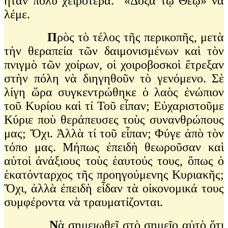
ἦταν πολὺ χειρότερα. «Δόξα τῷ Θεῷ» νὰ
λέμε.
Π
ρὸς τὸ τέλος τῆς περικοπῆς, μετὰ
τὴν θεραπεία τῶν δαιμονισμένων καὶ τὸν
πνιγμὸ τῶν χοίρων, οἱ χοιροβοσκοὶ ἔτρεξαν
στὴν πόλη νὰ διηγηθοῦν τὸ γενόμενο. Σὲ
λίγη ὥρα συγκεντρώθηκε ὁ λαὸς ἐνώπιον
τοῦ Κυρίου καὶ τί Τοῦ εἶπαν; Εὐχαριστοῦμε
Κύριε ποὺ θεράπευσες τοὺς συνανθρώπους
μας; Ὄχι. Ἀλλὰ τί τοῦ εἶπαν; Φύγε ἀπὸ τὸν
τόπο μας. Μήπως ἐπειδὴ θεωροῦσαν καὶ
αὐτοὶ ἀνάξιους τοὺς ἑαυτούς τους, ὅπως ὁ
ἑκατόνταρχος τῆς προηγούμενης Κυριακῆς;
Ὄχι, ἀλλὰ ἐπειδὴ εἶδαν τὰ οἰκονομικά τους
συμφέροντα νὰ τραυματίζονται.
Ν
ὰ σημειωθεῖ στὸ σημεῖο αὐτὸ ὅτι