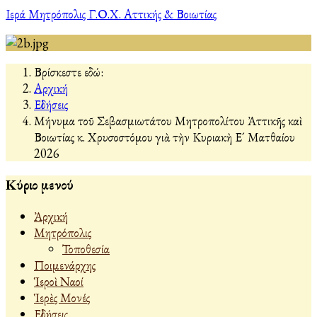
Ιερά Μητρόπολις Γ.Ο.Χ. Αττικής & Βοιωτίας
Βρίσκεστε εδώ:
Αρχική
Εἰδήσεις
Μήνυμα τοῦ Σεβασμιωτάτου Μητροπολίτου Ἀττικῆς καὶ
Βοιωτίας κ. Χρυσοστόμου γιὰ τὴν Κυριακὴ Ε´ Ματθαίου
2026
Κύριο μενού
Ἀρχική
Μητρόπολις
Τοποθεσία
Ποιμενάρχης
Ἱεροὶ Ναοί
Ἱερὲς Μονές
Εἰδήσεις