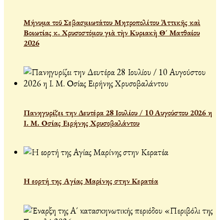
Μήνυμα τοῦ Σεβασμιωτάτου Μητροπολίτου Ἀττικῆς καὶ
Βοιωτίας κ. Χρυσοστόμου γιὰ τὴν Κυριακὴ Θ´ Ματθαίου
2026
Πανηγυρίζει την Δευτέρα 28 Ιουλίου / 10 Αυγούστου 2026 η
Ι. Μ. Οσίας Ειρήνης Χρυσοβαλάντου
Η εορτή της Αγίας Μαρίνης στην Κερατέα