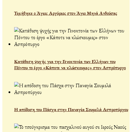
Τιμήθηκε ο Άγιος Αργύριος στον Άγιο Μηνά Ανθούσας
Κατάθεση ψυχής για την Γενοκτονία των Ελλήνων του
Πόντου το έργο «Κάποτε να κλώσκουμες» στον Ασπρόπυργο
Η απόδοση του Πάσχα στην Παναγία Σουμελά Ασπροπύργου