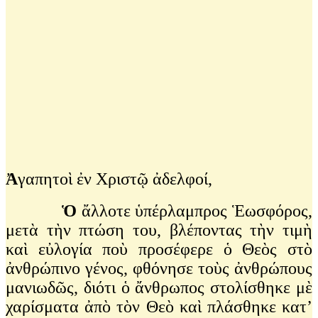
Ἀ
γαπητοὶ ἐν Χριστῷ ἀδελφοί,
Ὁ
ἄλλοτε ὑπέρλαμπρος Ἑωσφόρος,
μετὰ τὴν πτώση του, βλέποντας τὴν τιμὴ
καὶ εὐλογία ποὺ προσέφερε ὁ Θεὸς στὸ
ἀνθρώπινο γένος, φθόνησε τοὺς ἀνθρώπους
μανιωδῶς, διότι ὁ ἄνθρωπος στολίσθηκε μὲ
χαρίσματα ἀπὸ τὸν Θεὸ καὶ πλάσθηκε κατ’