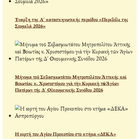
Έναρξη της Α´ κατασκηνωτικής περιόδου «Περιβόλι της
Σουμελά 2026»
Μήνυμα τοῦ Σεβασμιωτάτου Μητροπολίτου Ἀττικῆς καὶ
Βοιωτίας κ. Χρυσοστόμου γιὰ τὴν Κυριακὴ τῶν Ἁγίων
Πατέρων τῆς Δ´ Οἰκουμενικῆς Συνόδου 2026
Η εορτή του Αγίου Προκοπίου στο κτήμα «ΔΕΚΑ»