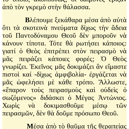
ἀπὸ τὸν γκρεμὸ στὴν θάλασσα.
Β
λέπουμε ξεκάθαρα μέσα ἀπὸ αὐτὰ
ὅτι τὰ σκοτεινὰ πνεύματα δίχως τὴν ἄδεια
τοῦ Παντοδύναμου Θεοῦ δὲν μποροῦν νὰ
κάνουν τίποτα. Τότε θὰ ρωτήσει κάποιος:
γιατί ὁ Θεὸς ἐπιτρέπει στὸν πειρασμὸ νὰ
μᾶς πειράζει κάποιες φορές; Ὁ Θεὸς
γνωρίζει. Ἐκεῖνος μᾶς δοκιμάζει ἂν εἴμαστε
πιστοὶ καί -δίχως ἀμφιβολία- ἐργάζεται νὰ
μᾶς ὠφελήσει μὲ κάθε τρόπο. Ἄλλωστε,
«ἔπαρον τοὺς πειρασμοὺς καὶ οὐδεὶς ὁ
σωζόμενος» διδάσκει ὁ Μέγας Ἀντώνιος.
Χωρὶς νὰ δοκιμασθοῦμε μέσῳ τῶν
πειρασμῶν, δὲν θὰ δοῦμε πρόσωπο Θεοῦ.
Μ
έσα ἀπὸ τὸ θαῦμα τῆς θεραπείας