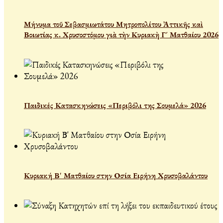
Μήνυμα τοῦ Σεβασμιωτάτου Μητροπολίτου Ἀττικῆς καὶ
Βοιωτίας κ. Χρυσοστόμου γιὰ τὴν Κυριακὴ Γ´ Ματθαίου 2026
Παιδικές Κατασκηνώσεις «Περιβόλι της Σουμελά» 2026
Κυριακή Β' Ματθαίου στην Οσία Ειρήνη Χρυσοβαλάντου