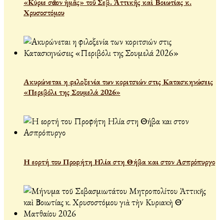
«Κύριε σῶσον ἡμᾶς» τοῦ Σεβ. Ἀττικῆς καὶ Βοιωτίας κ.
Χρυσοστόμου
Ακυρώνεται η φιλοξενία των κοριτσιών στις Κατασκηνώσεις
«Περιβόλι της Σουμελά 2026»
Η εορτή του Προφήτη Ηλία στη Θήβα και στον Ασπρόπυργο