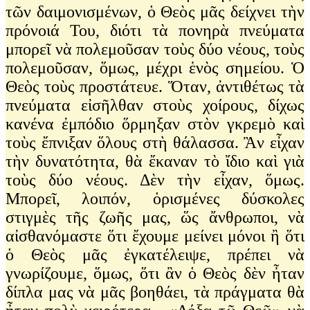
τῶν δαιμονισμένων, ὁ Θεὸς μᾶς δείχνει τὴν
πρόνοιά Του, διότι τὰ πονηρὰ πνεύματα
μπορεῖ νὰ πολεμοῦσαν τοὺς δύο νέους, τοὺς
πολεμοῦσαν, ὅμως, μέχρι ἑνὸς σημείου. Ὁ
Θεὸς τοὺς προστάτευε. Ὅταν, ἀντιθέτως τὰ
πνεύματα εἰσῆλθαν στοὺς χοίρους, δίχως
κανένα ἐμπόδιο ὅρμηξαν στὸν γκρεμὸ καὶ
τοὺς ἔπνιξαν ὅλους στὴ θάλασσα. Ἂν εἶχαν
τὴν δυνατότητα, θὰ ἔκαναν τὸ ἴδιο καὶ γιὰ
τοὺς δύο νέους. Δὲν τὴν εἶχαν, ὅμως.
Μπορεῖ, λοιπόν, ὁρισμένες δύσκολες
στιγμὲς τῆς ζωῆς μας, ὥς ἄνθρωποι, νὰ
αἰσθανόμαστε ὅτι ἔχουμε μείνει μόνοι ἢ ὅτι
ὁ Θεὸς μᾶς ἐγκατέλειψε, πρέπει νὰ
γνωρίζουμε, ὅμως, ὅτι ἂν ὁ Θεὸς δὲν ἦταν
δίπλα μας νὰ μᾶς βοηθάει, τὰ πράγματα θὰ