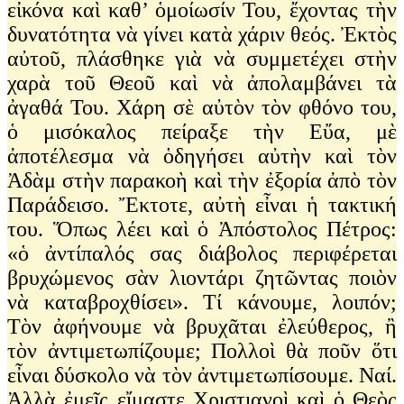
εἰκόνα καὶ καθ’ ὁμοίωσίν Του, ἔχοντας τὴν
δυνατότητα νὰ γίνει κατὰ χάριν θεός. Ἐκτὸς
αὐτοῦ, πλάσθηκε γιὰ νὰ συμμετέχει στὴν
χαρὰ τοῦ Θεοῦ καὶ νὰ ἀπολαμβάνει τὰ
ἀγαθά Του. Χάρη σὲ αὐτὸν τὸν φθόνο του,
ὁ μισόκαλος πείραξε τὴν Εὔα, μὲ
ἀποτέλεσμα νὰ ὁδηγήσει αὐτὴν καὶ τὸν
Ἀδὰμ στὴν παρακοὴ καὶ τὴν ἐξορία ἀπὸ τὸν
Παράδεισο. Ἔκτοτε, αὐτὴ εἶναι ἡ τακτική
του. Ὅπως λέει καὶ ὁ Ἀπόστολος Πέτρος:
«ὁ ἀντίπαλός σας διάβολος περιφέρεται
βρυχώμενος σὰν λιοντάρι ζητῶντας ποιὸν
νὰ καταβροχθίσει». Τί κάνουμε, λοιπόν;
Τὸν ἀφήνουμε νὰ βρυχᾶται ἐλεύθερος, ἢ
τὸν ἀντιμετωπίζουμε; Πολλοὶ θὰ ποῦν ὅτι
εἶναι δύσκολο νὰ τὸν ἀντιμετωπίσουμε. Ναί.
Ἀλλὰ ἐμεῖς εἴμαστε Χριστιανοὶ καὶ ὁ Θεὸς