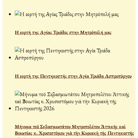
Η εορτή της Αγίας Τριάδος στην Μητρόπολή μας
Η εορτή της Πεντηκοστής στην Αγία Τριάδα Ασπροπύργου
Μήνυμα τοῦ Σεβασμιωτάτου Μητροπολίτου Ἀττικῆς καὶ
Βοιωτίας κ. Χρυσοστόμου γιὰ τὴν Κυριακὴ τῆς Πεντηκοστῆς