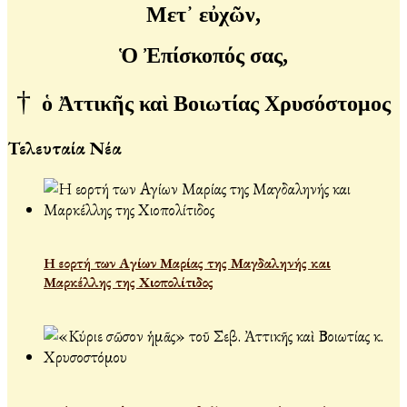
Μετ᾽ εὐχῶν,
Ὁ Ἐπίσκοπός σας,
†
ὁ Ἀττικῆς καὶ Βοιωτίας Χρυσόστομος
Τελευταία Νέα
Η εορτή των Αγίων Μαρίας της Μαγδαληνής και
Μαρκέλλης της Χιοπολίτιδος