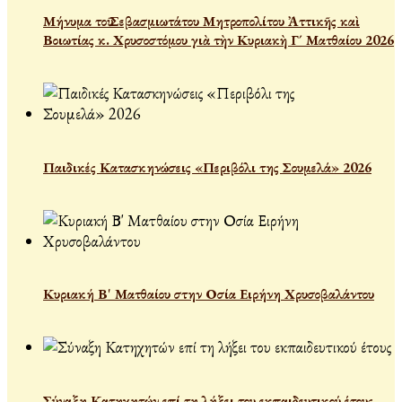
Μήνυμα τοῦ Σεβασμιωτάτου Μητροπολίτου Ἀττικῆς καὶ
Βοιωτίας κ. Χρυσοστόμου γιὰ τὴν Κυριακὴ Γ´ Ματθαίου 2026
Παιδικές Κατασκηνώσεις «Περιβόλι της Σουμελά» 2026
Κυριακή Β' Ματθαίου στην Οσία Ειρήνη Χρυσοβαλάντου
Σύναξη Κατηχητών επί τη λήξει του εκπαιδευτικού έτους