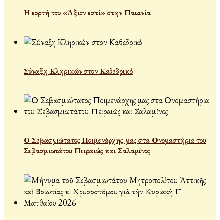
Η εορτή του «Άξιον εστί» στην Παιανία
Σύναξη Κληρικών στον Καθεδρικό
Ο Σεβασμιώτατος Ποιμενάρχης μας στα Ονομαστήρια του
Σεβασμιωτάτου Πειραιώς και Σαλαμίνος