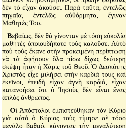
δὲν τὸ εἶχαν ἀκούσει. Παρὰ ταῦτα, ἐντελῶς
πηγαῖα, ἐντελῶς αὐθόρμητα, ἔγιναν
Μαθητές Του.
Β
εβαίως, δὲν θὰ γίνονταν μὲ τόση εὐκολία
μαθητὲς ὁποιουδήποτε τοὺς καλοῦσε. Αὐτὸ
ποὺ τοὺς ἔκανε στὴν προκειμένη περίπτωση
νὰ τὰ ἀφήσουν ὅλα πίσω δίχως δεύτερη
σκέψη ἦταν ἡ Χάρις τοῦ Θεοῦ. Ὁ Δεσπότης
Χριστὸς εἶχε μιλήσει στὴν καρδιά τους καὶ
ἐκεῖνοι, ἐπειδὴ εἶχαν ἁγνὴ καρδιά, εἶχαν
κατανοήσει ὅτι ὁ Ἰησοῦς δὲν εἶναι ἕνας
ἁπλὸς ἄνθρωπος.
Ο
ἱ Ἀπόστολοι ἐμπιστεύθηκαν τὸν Κύριο
γιὰ αὐτὸ ὁ Κύριος τοὺς τίμησε σὲ τόσο
μεγάλο βαθμό, κάνοντας τὴν μεγαλύτερη