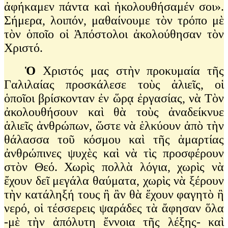
ἀφήκαμεν πάντα καὶ ἠκολουθήσαμέν σοι».
Σήμερα, λοιπόν, μαθαίνουμε τὸν τρόπο μὲ
τὸν ὁποῖο οἱ Ἀπόστολοι ἀκολούθησαν τὸν
Χριστό.
Ὁ
Χριστός μας στὴν προκυμαία τῆς
Γαλιλαίας προσκάλεσε τοὺς ἁλιεῖς, οἱ
ὁποῖοι βρίσκονταν ἐν ὥρᾳ ἐργασίας, νὰ Τὸν
ἀκολουθήσουν καὶ θὰ τοὺς ἀναδείκνυε
ἁλιεῖς ἀνθρώπων, ὥστε νὰ ἑλκύουν ἀπὸ τὴν
θάλασσα τοῦ κόσμου καὶ τῆς ἁμαρτίας
ἀνθρώπινες ψυχὲς καὶ νὰ τὶς προσφέρουν
στὸν Θεό. Χωρὶς πολλὰ λόγια, χωρὶς νὰ
ἔχουν δεῖ μεγάλα θαύματα, χωρὶς νὰ ξέρουν
τὴν κατάληξή τους ἢ ἂν θὰ ἔχουν φαγητὸ ἢ
νερό, οἱ τέσσερεις ψαράδες τὰ ἄφησαν ὅλα
-μὲ τὴν ἀπόλυτη ἔννοια τῆς λέξης- καὶ