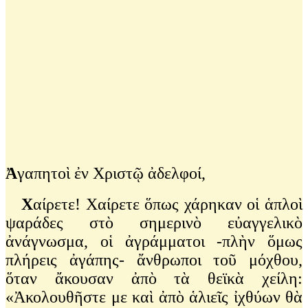
Ἀ
γαπητοὶ ἐν Χριστῷ ἀδελφοί,
Χ
αίρετε! Χαίρετε ὅπως χάρηκαν οἱ ἁπλοὶ
ψαράδες στὸ σημερινὸ εὐαγγελικὸ
ἀνάγνωσμα, οἱ ἀγράμματοι -πλὴν ὅμως
πλήρεις ἀγάπης- ἄνθρωποι τοῦ μόχθου,
ὅταν ἄκουσαν ἀπὸ τὰ θεϊκὰ χείλη:
«Ἀκολουθῆστε με καὶ ἀπὸ ἁλιεῖς ἰχθύων θὰ