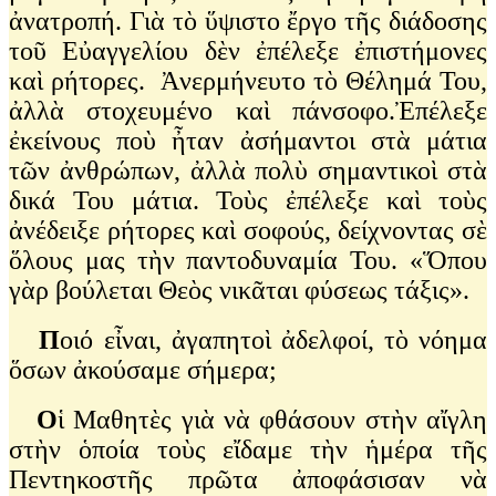
ἀνατροπή. Γιὰ τὸ ὕψιστο ἔργο τῆς διάδοσης
τοῦ Εὐαγγελίου δὲν ἐπέλεξε ἐπιστήμονες
καὶ ρήτορες. Ἀνερμήνευτο τὸ Θέλημά Του,
ἀλλὰ στοχευμένο καὶ πάνσοφο.Ἐπέλεξε
ἐκείνους ποὺ ἦταν ἀσήμαντοι στὰ μάτια
τῶν ἀνθρώπων, ἀλλὰ πολὺ σημαντικοὶ στὰ
δικά Του μάτια. Τοὺς ἐπέλεξε καὶ τοὺς
ἀνέδειξε ρήτορες καὶ σοφούς, δείχνοντας σὲ
ὅλους μας τὴν παντοδυναμία Του. «Ὅπου
γὰρ βούλεται Θεὸς νικᾶται φύσεως τάξις».
Π
οιό εἶναι, ἀγαπητοὶ ἀδελφοί, τὸ νόημα
ὅσων ἀκούσαμε σήμερα;
Ο
ἱ Μαθητὲς γιὰ νὰ φθάσουν στὴν αἴγλη
στὴν ὁποία τοὺς εἴδαμε τὴν ἡμέρα τῆς
Πεντηκοστῆς πρῶτα ἀποφάσισαν νὰ