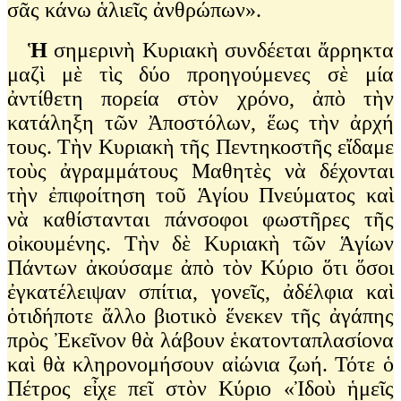
σᾶς κάνω ἁλιεῖς ἀνθρώπων».
Ἡ
σημερινὴ Κυριακὴ συνδέεται ἄρρηκτα
μαζὶ μὲ τὶς δύο προηγούμενες σὲ μία
ἀντίθετη πορεία στὸν χρόνο, ἀπὸ τὴν
κατάληξη τῶν Ἀποστόλων, ἕως τὴν ἀρχή
τους. Τὴν Κυριακὴ τῆς Πεντηκοστῆς εἴδαμε
τοὺς ἀγραμμάτους Μαθητὲς νὰ δέχονται
τὴν ἐπιφοίτηση τοῦ Ἁγίου Πνεύματος καὶ
νὰ καθίστανται πάνσοφοι φωστῆρες τῆς
οἰκουμένης. Τὴν δὲ Κυριακὴ τῶν Ἁγίων
Πάντων ἀκούσαμε ἀπὸ τὸν Κύριο ὅτι ὅσοι
ἐγκατέλειψαν σπίτια, γονεῖς, ἀδέλφια καὶ
ὁτιδήποτε ἄλλο βιοτικὸ ἕνεκεν τῆς ἀγάπης
πρὸς Ἐκεῖνον θὰ λάβουν ἑκατονταπλασίονα
καὶ θὰ κληρονομήσουν αἰώνια ζωή. Τότε ὁ
Πέτρος εἶχε πεῖ στὸν Κύριο «Ἰδοὺ ἡμεῖς