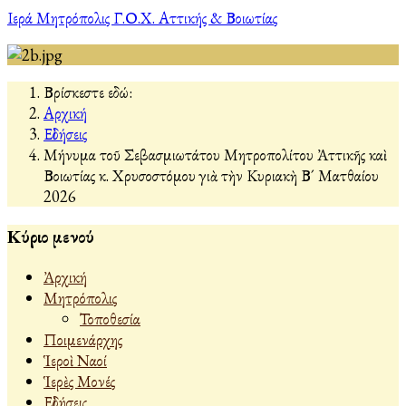
Ιερά Μητρόπολις Γ.Ο.Χ. Αττικής & Βοιωτίας
Βρίσκεστε εδώ:
Αρχική
Εἰδήσεις
Μήνυμα τοῦ Σεβασμιωτάτου Μητροπολίτου Ἀττικῆς καὶ
Βοιωτίας κ. Χρυσοστόμου γιὰ τὴν Κυριακὴ Β´ Ματθαίου
2026
Κύριο μενού
Ἀρχική
Μητρόπολις
Τοποθεσία
Ποιμενάρχης
Ἱεροὶ Ναοί
Ἱερὲς Μονές
Εἰδήσεις