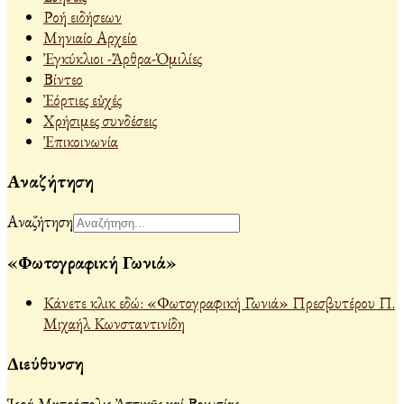
Ροή ειδήσεων
Μηνιαίο Αρχείο
Ἐγκύκλιοι -Ἄρθρα-Ὁμιλίες
Βίντεο
Ἐόρτιες εὐχές
Χρήσιμες συνδέσεις
Ἐπικοινωνία
Αναζήτηση
Αναζήτηση
«Φωτογραφική Γωνιά»
Κάνετε κλικ εδώ: «Φωτογραφική Γωνιά» Πρεσβυτέρου Π.
Μιχαήλ Κωνσταντινίδη
Διεύθυνση
Ἱερά Μητρόπολις Ἀττικῆς καί Βοιωτίας