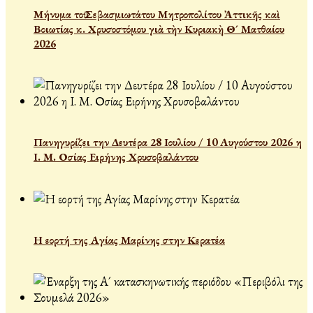
Μήνυμα τοῦ Σεβασμιωτάτου Μητροπολίτου Ἀττικῆς καὶ
Βοιωτίας κ. Χρυσοστόμου γιὰ τὴν Κυριακὴ Θ´ Ματθαίου
2026
Πανηγυρίζει την Δευτέρα 28 Ιουλίου / 10 Αυγούστου 2026 η
Ι. Μ. Οσίας Ειρήνης Χρυσοβαλάντου
Η εορτή της Αγίας Μαρίνης στην Κερατέα