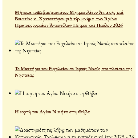
Μήνυμα τοῦ Σεβασμιωτάτου Μητροπολίτου Ἀττικῆς καὶ
Βοιωτίας κ. Χρυσοστόμου γιὰ τὴν μνήμη των Ἁγίων
Πρωτοκορυφαίων Ἀποστόλων Πέτρου καὶ Παύλου 2026
Το Μυστήριο του Ευχελαίου σε Ιερούς Ναούς στο πλαίσιο της
Νηστείας
Η εορτή του Αγίου Νικήτα στη Θήβα