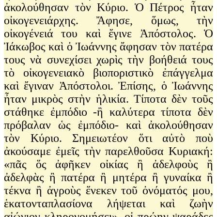
ἀκολούθησαν τὸν Κύριο. Ὁ Πέτρος ἦταν
οἰκογενειάρχης. Ἄφησε, ὅμως, τὴν
οἰκογένειά του καὶ ἔγινε Ἀπόστολος. Ὁ
Ἰάκωβος καὶ ὁ Ἰωάννης ἄφησαν τὸν πατέρα
τους νὰ συνεχίσει χωρὶς τὴν βοήθειά τους
τὸ οἰκογενειακὸ βιοποριστικὸ ἐπάγγελμα
καὶ ἔγιναν Ἀπόστολοι. Ἐπίσης, ὁ Ἰωάννης
ἦταν μικρὸς στὴν ἡλικία. Τίποτα δὲν τοῦς
στάθηκε ἐμπόδιο -ἢ καλύτερα τίποτα δὲν
πρόβαλαν ὡς ἐμπόδιο- καὶ ἀκολούθησαν
τὸν Κύριο. Σημειωτέον ὅτι αὐτὸ ποὺ
ἀκούσαμε ἐμεῖς τὴν παρελθοῦσα Κυριακή:
«πᾶς ὅς ἀφῆκεν οἰκίας ἢ ἀδελφοὺς ἢ
ἀδελφὰς ἢ πατέρα ἢ μητέρα ἢ γυναίκα ἢ
τέκνα ἢ ἀγροὺς ἕνεκεν τοῦ ὀνόματός μου,
ἑκατονταπλασίονα λήψεται καὶ ζωὴν
αἰώνιον κληρονομήσει», οἱ πρώην ψαράδες