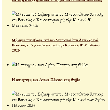
Μήνυμα τοῦ Σεβασμιωτάτου Μητροπολίτου Ἀττικῆς καὶ
Βοιωτίας κ. Χρυσοστόμου γιὰ τὴν Κυριακὴ Β´ Ματθαίου
2026
Η πανήγυρη των Αγίων Πάντων στη Θήβα