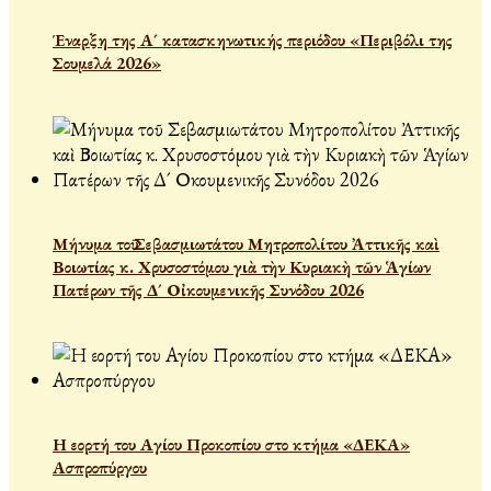
Έναρξη της Α´ κατασκηνωτικής περιόδου «Περιβόλι της
Σουμελά 2026»
Μήνυμα τοῦ Σεβασμιωτάτου Μητροπολίτου Ἀττικῆς καὶ
Βοιωτίας κ. Χρυσοστόμου γιὰ τὴν Κυριακὴ τῶν Ἁγίων
Πατέρων τῆς Δ´ Οἰκουμενικῆς Συνόδου 2026
Η εορτή του Αγίου Προκοπίου στο κτήμα «ΔΕΚΑ»
Ασπροπύργου