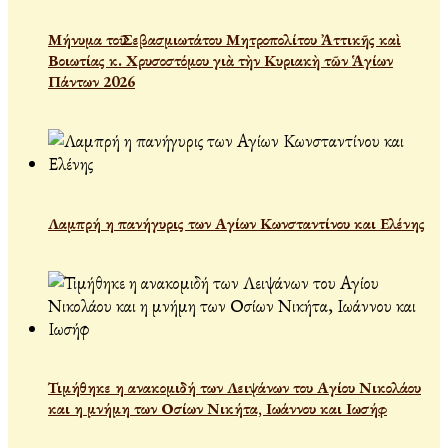
Μήνυμα τοῦ Σεβασμιωτάτου Μητροπολίτου Ἀττικῆς καὶ
Βοιωτίας κ. Χρυσοστόμου γιὰ τὴν Κυριακὴ τῶν Ἁγίων
Πάντων 2026
Λαμπρή η πανήγυρις των Αγίων Κωνσταντίνου και Ελένης
Τιμήθηκε η ανακομιδή των Λειψάνων του Αγίου Νικολάου
και η μνήμη των Οσίων Νικήτα, Ιωάννου και Ιωσήφ