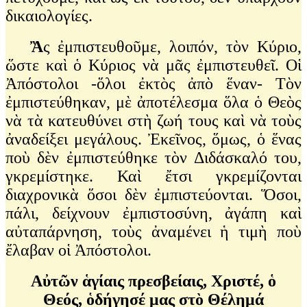
δικαιολογίες.
Ἂ
ς ἐμπιστευθοῦμε, λοιπόν, τὸν Κύριο,
ὥστε καὶ ὁ Κύριος νὰ μᾶς ἐμπιστευθεῖ. Οἱ
Ἀπόστολοι -ὅλοι ἐκτὸς ἀπὸ ἕναν- Τὸν
ἐμπιστεύθηκαν, μὲ ἀποτέλεσμα ὅλα ὁ Θεὸς
νὰ τὰ κατευθύνει στὴ ζωή τους καὶ νὰ τοὺς
ἀναδείξει μεγάλους. Ἐκεῖνος, ὅμως, ὁ ἕνας
ποὺ δὲν ἐμπιστεύθηκε τὸν Διδάσκαλό του,
γκρεμίστηκε. Καὶ ἔτσι γκρεμίζονται
διαχρονικὰ ὅσοι δὲν ἐμπιστεύονται. Ὅσοι,
πάλι, δείχνουν ἐμπιστοσύνη, ἀγάπη καὶ
αὐταπάρνηση, τοὺς ἀναμένει ἡ τιμὴ ποὺ
ἔλαβαν οἱ Ἀπόστολοι.
Αὐτῶν ἁγίαις πρεσβείαις, Χριστέ, ὁ
Θεός,
ὁδήγησέ μας στὸ Θέλημά