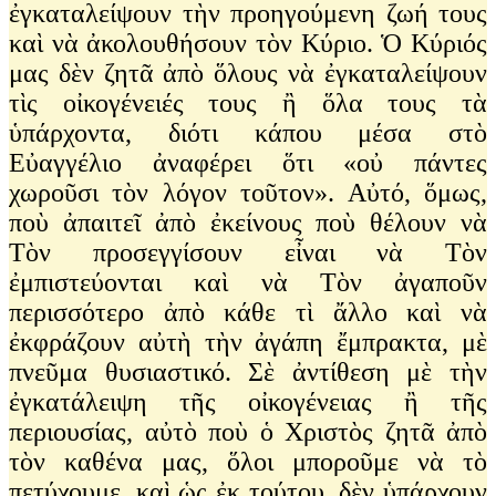
ἐγκαταλείψουν τὴν προηγούμενη ζωή τους
καὶ νὰ ἀκολουθήσουν τὸν Κύριο. Ὁ Κύριός
μας δὲν ζητᾶ ἀπὸ ὅλους νὰ ἐγκαταλείψουν
τὶς οἰκογένειές τους ἢ ὅλα τους τὰ
ὑπάρχοντα, διότι κάπου μέσα στὸ
Εὐαγγέλιο ἀναφέρει ὅτι «οὐ πάντες
χωροῦσι τὸν λόγον τοῦτον». Αὐτό, ὅμως,
ποὺ ἀπαιτεῖ ἀπὸ ἐκείνους ποὺ θέλουν νὰ
Τὸν προσεγγίσουν εἶναι νὰ Τὸν
ἐμπιστεύονται καὶ νὰ Τὸν ἀγαποῦν
περισσότερο ἀπὸ κάθε τὶ ἄλλο καὶ νὰ
ἐκφράζουν αὐτὴ τὴν ἀγάπη ἔμπρακτα, μὲ
πνεῦμα θυσιαστικό. Σὲ ἀντίθεση μὲ τὴν
ἐγκατάλειψη τῆς οἰκογένειας ἢ τῆς
περιουσίας, αὐτὸ ποὺ ὁ Χριστὸς ζητᾶ ἀπὸ
τὸν καθένα μας, ὅλοι μποροῦμε νὰ τὸ
πετύχουμε, καὶ ὡς ἐκ τούτου, δὲν ὑπάρχουν