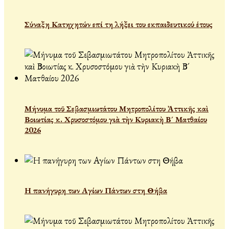
Σύναξη Κατηχητών επί τη λήξει του εκπαιδευτικού έτους
Μήνυμα τοῦ Σεβασμιωτάτου Μητροπολίτου Ἀττικῆς καὶ
Βοιωτίας κ. Χρυσοστόμου γιὰ τὴν Κυριακὴ Β´ Ματθαίου
2026
Η πανήγυρη των Αγίων Πάντων στη Θήβα