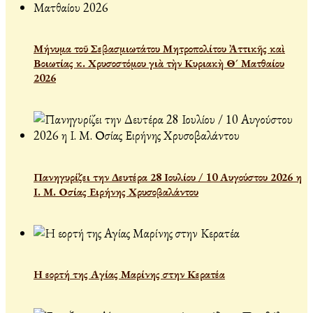
Μήνυμα τοῦ Σεβασμιωτάτου Μητροπολίτου Ἀττικῆς καὶ
Βοιωτίας κ. Χρυσοστόμου γιὰ τὴν Κυριακὴ Θ´ Ματθαίου
2026
Πανηγυρίζει την Δευτέρα 28 Ιουλίου / 10 Αυγούστου 2026 η
Ι. Μ. Οσίας Ειρήνης Χρυσοβαλάντου
Η εορτή της Αγίας Μαρίνης στην Κερατέα