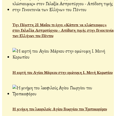
Την Πέμπτη 21 Μαΐου το έργο «Κάποτε να κλώσκουμες»
στον Γαλαξία Ασπροπύργου - Απόδοση τιμής στην Γενοκτονία
των Ελλήνων του Πόντου
Η εορτή του Αγίου Μάρκου στην ομώνυμη Ι. Μονή Κορωπίου
Η μνήμη του λαοφιλούς Αγίου Γεωργίου του Τροπαιοφόρου