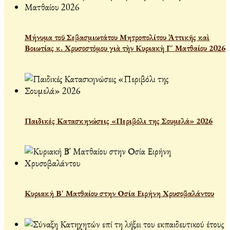
Μήνυμα τοῦ Σεβασμιωτάτου Μητροπολίτου Ἀττικῆς καὶ
Βοιωτίας κ. Χρυσοστόμου γιὰ τὴν Κυριακὴ Γ´ Ματθαίου 2026
Παιδικές Κατασκηνώσεις «Περιβόλι της Σουμελά» 2026
Κυριακή Β' Ματθαίου στην Οσία Ειρήνη Χρυσοβαλάντου