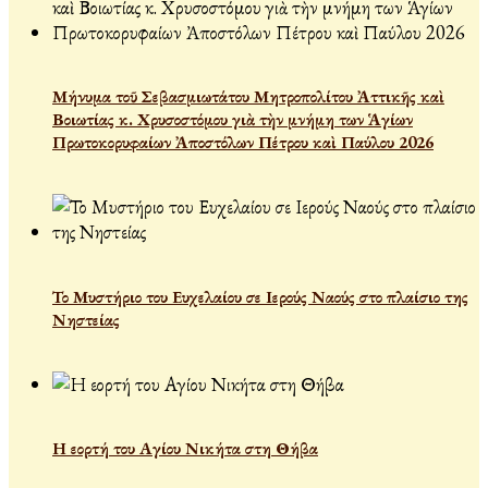
Μήνυμα τοῦ Σεβασμιωτάτου Μητροπολίτου Ἀττικῆς καὶ
Βοιωτίας κ. Χρυσοστόμου γιὰ τὴν μνήμη των Ἁγίων
Πρωτοκορυφαίων Ἀποστόλων Πέτρου καὶ Παύλου 2026
Το Μυστήριο του Ευχελαίου σε Ιερούς Ναούς στο πλαίσιο της
Νηστείας
Η εορτή του Αγίου Νικήτα στη Θήβα