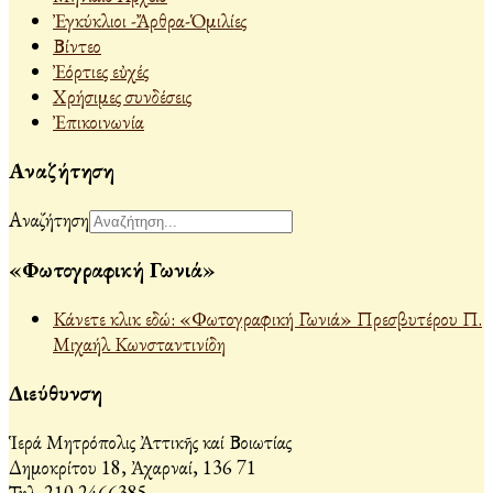
Ἐγκύκλιοι -Ἄρθρα-Ὁμιλίες
Βίντεο
Ἐόρτιες εὐχές
Χρήσιμες συνδέσεις
Ἐπικοινωνία
Αναζήτηση
Αναζήτηση
«Φωτογραφική Γωνιά»
Κάνετε κλικ εδώ: «Φωτογραφική Γωνιά» Πρεσβυτέρου Π.
Μιχαήλ Κωνσταντινίδη
Διεύθυνση
Ἱερά Μητρόπολις Ἀττικῆς καί Βοιωτίας
Δημοκρίτου 18, Ἀχαρναί, 136 71
Τηλ. 210 2466385