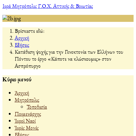
Ιερά Μητρόπολις Γ.Ο.Χ. Αττικής & Βοιωτίας
Βρίσκεστε εδώ:
Αρχική
Εἰδήσεις
Κατάθεση ψυχής για την Γενοκτονία των Ελλήνων του
Πόντου το έργο «Κάποτε να κλώσκουμες» στον
Ασπρόπυργο
Κύριο μενού
Ἀρχική
Μητρόπολις
Τοποθεσία
Ποιμενάρχης
Ἱεροὶ Ναοί
Ἱερὲς Μονές
Εἰδήσεις