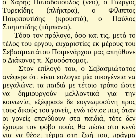
ο Χάρης Παπαδόπουλος (νέυ), ο Γιώργος
Τυρεκίδης (πλήκτρα), ο Φίλιππος
Πουρπουτίδης (κρουστά), ο Παύλος
Σταματίδης (τύμπανα).
Τ
όσο τον πρόλογο, όσο και τις, μετά το
τέλος του έργου, ευχαριστίες εκ μέρους του
Σεβασμιωτάτου Ποιμενάρχου μας απηύθυνε
ο Διάκονος π. Χρυσόστομος.
Σ
τον επίλογό του, ο Σεβασμιώτατος
ανέφερε ότι είναι ευλογια μία οικογένεια να
μεγαλώνει τα παιδιά με τέτοιο τρόπο ώστε
να δημιουργούν μελλοντικά για την
κοινωνία, εξέφρασε δε ευγνωμοσύνη προς
τους δικούς του γονείς, ενώ τόνισε πως όταν
οι γονείς επενδύουν στα παιδιά, τότε δεν
έχουμε τον φόβο ποιός θα πέσει στο κενό
για να θέσει τέρμα στη ζωή του, πράγμα