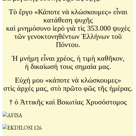
Τὸ ἔργο «Κάποτε νὰ κλώσκουμες» εἶναι
κατάθεση ψυχῆς
καὶ μνημόσυνο ἱερὸ γιὰ τὶς 353.000 ψυχὲς
τῶν γενοκτονηθέντων Ἑλλήνων τοῦ
Πόντου.
Ἡ μνήμη εἶναι χρέος, ἡ τιμὴ καθῆκον,
ἡ δικαίωσή τους σημαία μας.
Εὐχή μου «κάποτε νὰ κλώσκουμες»
στὶς ἀρχές μας, στὸ πρῶτο φῶς τῆς ἡμέρας.
† ὁ Ἀττικῆς καὶ Βοιωτίας Χρυσόστομος