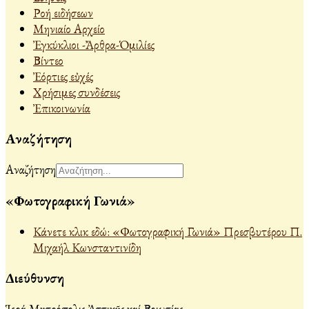
Ροή ειδήσεων
Μηνιαίο Αρχείο
Ἐγκύκλιοι -Ἄρθρα-Ὁμιλίες
Βίντεο
Ἐόρτιες εὐχές
Χρήσιμες συνδέσεις
Ἐπικοινωνία
Αναζήτηση
Αναζήτηση
«Φωτογραφική Γωνιά»
Κάνετε κλικ εδώ: «Φωτογραφική Γωνιά» Πρεσβυτέρου Π.
Μιχαήλ Κωνσταντινίδη
Διεύθυνση
Ἱερά Μητρόπολις Ἀττικῆς καί Βοιωτίας