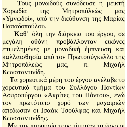
Τ
ους μονωδούς συνόδευσε η μεικτή
Χορωδία της Μητροπόλεώς μας
«Υμνωδοί», υπό την διεύθυνση της Μαρίας
Παπαδοπούλου.
Κ
αθ᾽ όλη την διάρκεια του έργου, σε
μεγάλη οθόνη προβάλλονταν εικόνες
επιμελημένες με μοναδική έμπνευση και
καλλαισθησία από τον Πρωτοσύγκελλο της
Μητροπόλεώς μας, π. Μιχαήλ
Κωνσταντινίδη.
Τ
α χορευτικά μέρη του έργου ανέλαβε το
χορευτικό τμήμα του Συλλόγου Ποντίων
Ασπροπύργου «Ακρίτες του Πόντου», ενώ
τον πρωτότυπο χορό των μαχαιριών
απέδωσαν οι Ισαάκ Τσούλφας και Μιχαήλ
Κωνσταντινίδης.
Μ
ε την παρουσία τους τίμησαν το έργο οι