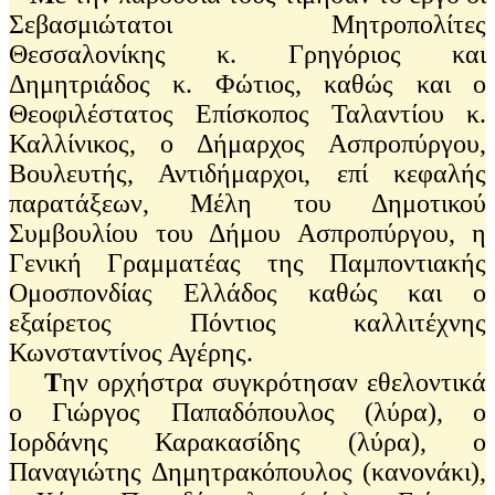
Σεβασμιώτατοι Μητροπολίτες
Θεσσαλονίκης κ. Γρηγόριος και
Δημητριάδος κ. Φώτιος, καθώς και ο
Θεοφιλέστατος Επίσκοπος Ταλαντίου κ.
Καλλίνικος, ο Δήμαρχος Ασπροπύργου,
Βουλευτής, Αντιδήμαρχοι, επί κεφαλής
παρατάξεων, Μέλη του Δημοτικού
Συμβουλίου του Δήμου Ασπροπύργου, η
Γενική Γραμματέας της Παμποντιακής
Ομοσπονδίας Ελλάδος καθώς και ο
εξαίρετος Πόντιος καλλιτέχνης
Κωνσταντίνος Αγέρης.
Τ
ην ορχήστρα συγκρότησαν εθελοντικά
ο Γιώργος Παπαδόπουλος (λύρα), ο
Ιορδάνης Καρακασίδης (λύρα), ο
Παναγιώτης Δημητρακόπουλος (κανονάκι),