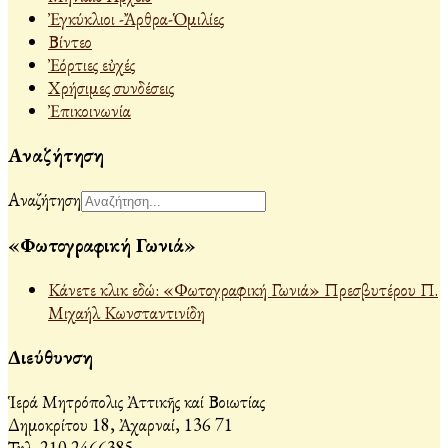
Ἐγκύκλιοι -Ἄρθρα-Ὁμιλίες
Βίντεο
Ἐόρτιες εὐχές
Χρήσιμες συνδέσεις
Ἐπικοινωνία
Αναζήτηση
Αναζήτηση
«Φωτογραφική Γωνιά»
Κάνετε κλικ εδώ: «Φωτογραφική Γωνιά» Πρεσβυτέρου Π.
Μιχαήλ Κωνσταντινίδη
Διεύθυνση
Ἱερά Μητρόπολις Ἀττικῆς καί Βοιωτίας
Δημοκρίτου 18, Ἀχαρναί, 136 71
Τηλ. 210 2466385