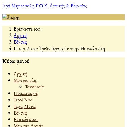
Ιερά Μητρόπολις Γ.Ο.Χ. Αττικής & Βοιωτίας
Βρίσκεστε εδώ:
Αρχική
Εἰδήσεις
Η εορτή των Τριών Ιεραρχών στην Θεσσαλονίκη
Κύριο μενού
Ἀρχική
Μητρόπολις
Τοποθεσία
Ποιμενάρχης
Ἱεροὶ Ναοί
Ἱερὲς Μονές
Εἰδήσεις
Ροή ειδήσεων
Μηνιαίο Αρχείο