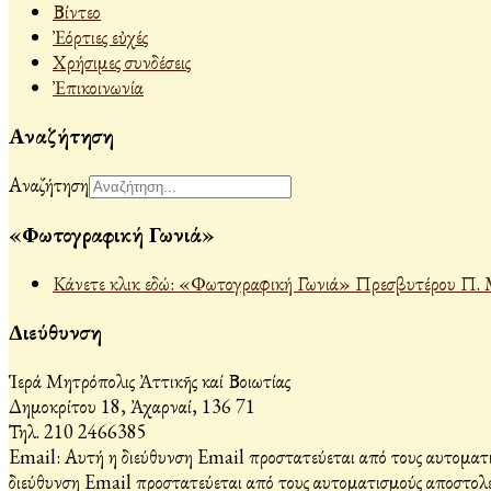
Βίντεο
Ἐόρτιες εὐχές
Χρήσιμες συνδέσεις
Ἐπικοινωνία
Αναζήτηση
Αναζήτηση
«Φωτογραφική Γωνιά»
Κάνετε κλικ εδώ: «Φωτογραφική Γωνιά» Πρεσβυτέρου Π. 
Διεύθυνση
Ἱερά Μητρόπολις Ἀττικῆς καί Βοιωτίας
Δημοκρίτου 18, Ἀχαρναί, 136 71
Τηλ. 210 2466385
Email:
Αυτή η διεύθυνση Email προστατεύεται από τους αυτοματι
διεύθυνση Email προστατεύεται από τους αυτοματισμούς αποστολέ