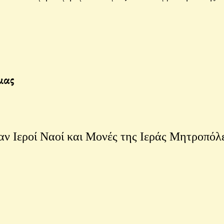
μας
αν Ιεροί Ναοί και Μονές της Ιεράς Μητροπόλ