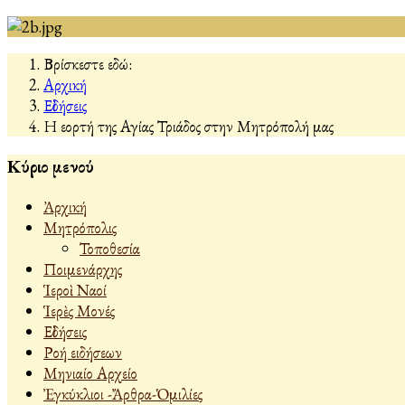
Βρίσκεστε εδώ:
Αρχική
Εἰδήσεις
Η εορτή της Αγίας Τριάδος στην Μητρόπολή μας
Κύριο μενού
Ἀρχική
Μητρόπολις
Τοποθεσία
Ποιμενάρχης
Ἱεροὶ Ναοί
Ἱερὲς Μονές
Εἰδήσεις
Ροή ειδήσεων
Μηνιαίο Αρχείο
Ἐγκύκλιοι -Ἄρθρα-Ὁμιλίες