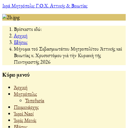
Ιερά Μητρόπολις Γ.Ο.Χ. Αττικής & Βοιωτίας
Βρίσκεστε εδώ:
Αρχική
Εἰδήσεις
Μήνυμα τοῦ Σεβασμιωτάτου Μητροπολίτου Ἀττικῆς καὶ
Βοιωτίας κ. Χρυσοστόμου γιὰ τὴν Κυριακὴ τῆς
Πεντηκοστῆς 2026
Κύριο μενού
Ἀρχική
Μητρόπολις
Τοποθεσία
Ποιμενάρχης
Ἱεροὶ Ναοί
Ἱερὲς Μονές
Εἰδήσεις