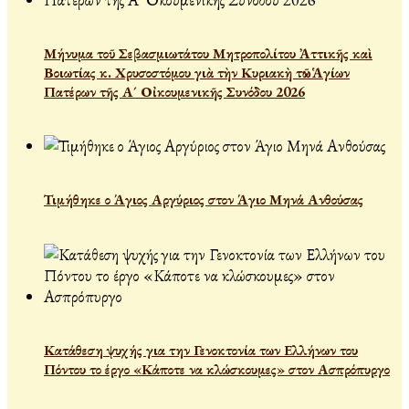
Μήνυμα τοῦ Σεβασμιωτάτου Μητροπολίτου Ἀττικῆς καὶ
Βοιωτίας κ. Χρυσοστόμου γιὰ τὴν Κυριακὴ τῶν Ἁγίων
Πατέρων τῆς Α´ Οἰκουμενικῆς Συνόδου 2026
Τιμήθηκε ο Άγιος Αργύριος στον Άγιο Μηνά Ανθούσας
Κατάθεση ψυχής για την Γενοκτονία των Ελλήνων του
Πόντου το έργο «Κάποτε να κλώσκουμες» στον Ασπρόπυργο