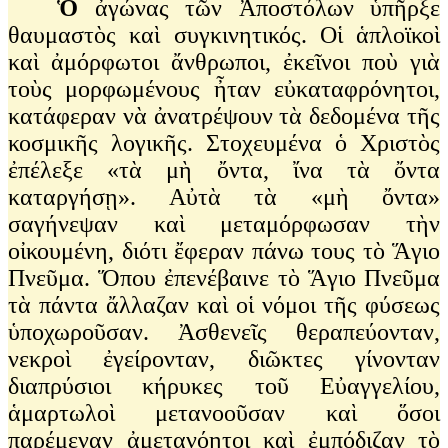
Ὁ
ἀγώνας τῶν Ἀποστόλων ὑπῆρξε
θαυμαστὸς καὶ συγκινητικός. Οἱ ἁπλοϊκοὶ
καὶ ἀμόρφωτοι ἄνθρωποι, ἐκεῖνοι ποὺ γιὰ
τοὺς μορφωμένους ἦταν εὐκαταφρόνητοι,
κατάφεραν νὰ ἀνατρέψουν τὰ δεδομένα τῆς
κοσμικῆς λογικῆς. Στοχευμένα ὁ Χριστὸς
ἐπέλεξε «τὰ μὴ ὄντα, ἴνα τὰ ὄντα
καταργήσῃ». Αὐτὰ τὰ «μὴ ὄντα»
σαγήνεψαν καὶ μεταμόρφωσαν τὴν
οἰκουμένη, διότι ἔφεραν πάνω τους τὸ Ἅγιο
Πνεῦμα. Ὅπου ἐπενέβαινε τὸ Ἅγιο Πνεῦμα
τὰ πάντα ἄλλαζαν καὶ οἱ νόμοι τῆς φύσεως
ὑποχωροῦσαν. Ἀσθενεῖς θεραπεύονταν,
νεκροὶ ἐγείρονταν, διῶκτες γίνονταν
διαπρύσιοι κήρυκες τοῦ Εὐαγγελίου,
ἁμαρτωλοὶ μετανοοῦσαν καὶ ὅσοι
παρέμεναν ἀμετανόητοι καὶ ἐμπόδιζαν τὸ