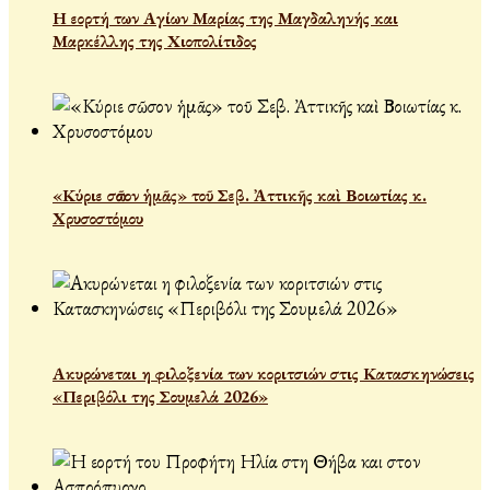
Η εορτή των Αγίων Μαρίας της Μαγδαληνής και
Μαρκέλλης της Χιοπολίτιδος
«Κύριε σῶσον ἡμᾶς» τοῦ Σεβ. Ἀττικῆς καὶ Βοιωτίας κ.
Χρυσοστόμου
Ακυρώνεται η φιλοξενία των κοριτσιών στις Κατασκηνώσεις
«Περιβόλι της Σουμελά 2026»