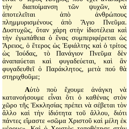
τὴν διαποίμανση τῶν ψυχῶν, νὰ
ἀποτελεῖται ἀπὸ ἀνθρώπους
πλημμυρισμένους ἀπὸ Ἅγιο Πνεῦμα.
Δυστυχῶς, ὅταν χάρη στὴν ἰδιοτέλεια καὶ
τὴν ἐγωπάθεια ὁ ἕνας συμπεριφέρεται ὡς
Ἄρειος, ὁ ἕτερος ὡς Ἐφιάλτης καὶ ὁ τρίτος
ὡς Ἰούδας, τὸ Πανάγιον Πνεῦμα δὲν
ἀναπαύεται καὶ φυγαδεύεται, καὶ ἂν
φυγαδευθεῖ ὁ Παράκλητος, μετὰ πού θὰ
στηριχθοῦμε;
Α
ὐτὸ ποὺ ἔχουμε ἀνάγκη νὰ
κατανοήσουμε εἶναι ὅτι ὁ καθένας στὸν
χῶρο τῆς Ἐκκλησίας πρέπει νὰ σέβεται τὸν
ἄλλο καὶ τὴν ἰδιότητα τοῦ ἄλλου, διότι
πάντες εἴμαστε «σῶμα Χριστοῦ καὶ μέλη ἐκ
μέρους». Καὶ ὁ Χριστὸς τοποθέτησε στὴν