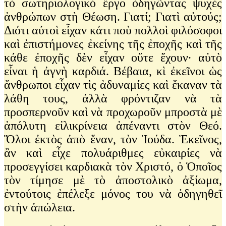
τὸ σωτηριολογικὸ ἔργο ὁδηγῶντας ψυχὲς
ἀνθρώπων στὴ Θέωση. Γιατί; Γιατὶ αὐτούς;
Διότι αὐτοὶ εἶχαν κάτι ποὺ πολλοὶ φιλόσοφοι
καὶ ἐπιστήμονες ἐκείνης τῆς ἐποχῆς καὶ τῆς
κάθε ἐποχῆς δὲν εἶχαν οὔτε ἔχουν∙ αὐτὸ
εἶναι ἡ ἀγνὴ καρδιά. Βέβαια, κὶ ἐκεῖνοι ὡς
ἄνθρωποι εἶχαν τὶς ἀδυναμίες καὶ ἔκαναν τὰ
λάθη τους, ἀλλὰ φρόντιζαν νὰ τὰ
προσπερνοῦν καὶ νὰ προχωροῦν μπροστὰ μὲ
ἀπόλυτη εἰλικρίνεια ἀπέναντι στὸν Θεό.
Ὅλοι ἐκτὸς ἀπὸ ἕναν, τὸν Ἰούδα. Ἐκεῖνος,
ἂν καὶ εἶχε πολυάριθμες εὐκαιρίες νὰ
προσεγγίσει καρδιακὰ τὸν Χριστό, ὁ Ὁποῖος
τὸν τίμησε μὲ τὸ ἀποστολικὸ ἀξίωμα,
ἐντούτοις ἐπέλεξε μόνος του νὰ ὁδηγηθεῖ
στὴν ἀπώλεια.