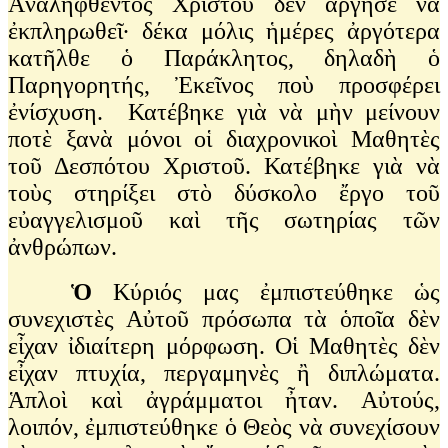
Ἀναληφθέντος Χριστοῦ δὲν ἄργησε νὰ
ἐκπληρωθεῖ∙ δέκα μόλις ἡμέρες ἀργότερα
κατῆλθε ὁ Παράκλητος, δηλαδὴ ὁ
Παρηγορητής, Ἐκεῖνος ποὺ προσφέρει
ἐνίσχυση. Κατέβηκε γιὰ νὰ μὴν μείνουν
ποτὲ ξανὰ μόνοι οἱ διαχρονικοὶ Μαθητὲς
τοῦ Δεσπότου Χριστοῦ. Κατέβηκε γιὰ νὰ
τοὺς στηρίξει στὸ δύσκολο ἔργο τοῦ
εὐαγγελισμοῦ καὶ τῆς σωτηρίας τῶν
ἀνθρώπων.
Ὁ
Κύριός μας ἐμπιστεύθηκε ὡς
συνεχιστὲς Αὐτοῦ πρόσωπα τὰ ὁποῖα δὲν
εἶχαν ἰδιαίτερη μόρφωση. Οἱ Μαθητὲς δὲν
εἶχαν πτυχία, περγαμηνὲς ἢ διπλώματα.
Ἁπλοὶ καὶ ἀγράμματοι ἦταν. Αὐτούς,
λοιπόν, ἐμπιστεύθηκε ὁ Θεὸς νὰ συνεχίσουν