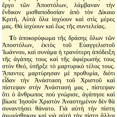
ἔργο τῶν Ἀποστόλων, λάμβαναν τὴν
ἔνδικον μισθαποδοσίαν ἀπὸ τὸν Δίκαιο
Κριτή. Αὐτὰ ὅλα ἰσχύουν καὶ στὶς μέρες
μας. Θὰ ἰσχύουν καὶ ἕως τῆς συντελείας.
Τ
ὸ ἀποκορύφωμα τῆς δράσης ὅλων τῶν
Ἀποστόλων, ἐκτὸς τοῦ Εὐαγγελιστοῦ
Ἰωάννου, καὶ συνάμα ἡ τρανότερη ἀπόδειξη
τῆς ἀγάπης τους καὶ τῆς ἀφιέρωσής τους
στὸν Θεό, ὑπῆρξε τὸ μαρτυρικὸ τέλος τους.
Ἅπαντες μαρτύρησαν μὲ προθυμία, διότι
εἶδαν τὴν Ἀνάσταση τοῦ Χριστοῦ καὶ
πίστεψαν στὴν Ἀνάστασή μας , πίστεψαν
ὅτι ὁ ἄνθρωπος ποὺ γνώρισε, ἀγάπησε καὶ
βίωσε Ἰησοῦν Χριστὸν Ἀναστημένον δὲν θὰ
συναντήσει θάνατο. Γιὰ αὐτὴ τὴν πίστη
ἀγωνίσθηκαν καὶ γιὰ αὐτὴ τὴν πίστη ἄλλοι