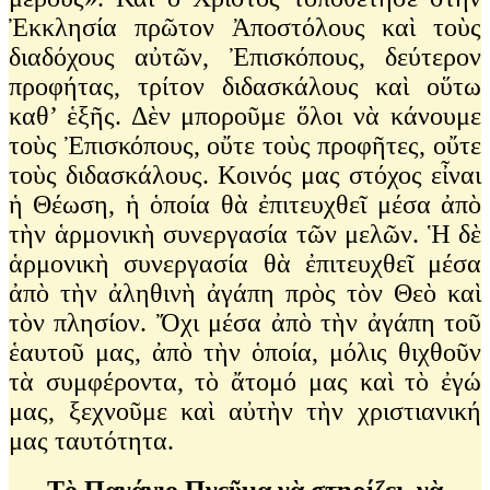
Ἐκκλησία πρῶτον Ἀποστόλους καὶ τοὺς
διαδόχους αὐτῶν, Ἐπισκόπους, δεύτερον
προφήτας, τρίτον διδασκάλους καὶ οὕτω
καθ’ ἑξῆς. Δὲν μποροῦμε ὅλοι νὰ κάνουμε
τοὺς Ἐπισκόπους, οὔτε τοὺς προφῆτες, οὔτε
τοὺς διδασκάλους. Κοινός μας στόχος εἶναι
ἡ Θέωση, ἡ ὁποία θὰ ἐπιτευχθεῖ μέσα ἀπὸ
τὴν ἁρμονικὴ συνεργασία τῶν μελῶν. Ἡ δὲ
ἁρμονικὴ συνεργασία θὰ ἐπιτευχθεῖ μέσα
ἀπὸ τὴν ἀληθινὴ ἀγάπη πρὸς τὸν Θεὸ καὶ
τὸν πλησίον. Ὄχι μέσα ἀπὸ τὴν ἀγάπη τοῦ
ἑαυτοῦ μας, ἀπὸ τὴν ὁποία, μόλις θιχθοῦν
τὰ συμφέροντα, τὸ ἄτομό μας καὶ τὸ ἐγώ
μας, ξεχνοῦμε καὶ αὐτὴν τὴν χριστιανική
μας ταυτότητα.
Τὸ Πανάγιο Πνεῦμα νὰ στηρίζει, νὰ