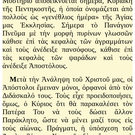
Μυστήριο ἀποδεικνύεται σήμερα, Κυριακὴ
τῆς Πεντηκοστῆς, ἡ ὁποία ὀνομάζεται ἀπὸ
πολλοὺς ὡς «γενέθλιος ἡμέρα» τῆς Ἁγίας
μας Ἐκκλησίας. Σήμερα τὸ Πανάγιον
Πνεῦμα μὲ τὴν μορφὴ πυρίνων γλωσσῶν
κάθισε ἐπὶ τὰς κεφαλὰς τῶν ἀγραμμάτων
καὶ τοὺς ἀνέδειξε πανσόφους, κάθισε ἐπὶ
τὰς κεφαλὰς τῶν ψαράδων καὶ τοὺς
ἀνέδειξε Ἀποστόλους.
Μ
ετὰ τὴν Ἀνάληψη τοῦ Χριστοῦ μας, οἱ
Ἀπόστολοι ἔμειναν μόνοι, ὀρφανοὶ ἀπὸ τὸν
Διδάσκαλό τους. Τοὺς εἶχε προειδοποιήσει,
ὅμως, ὁ Κύριος ὅτι θὰ παρακαλέσει τὸν
Πατέρα Του νὰ τοὺς δώσει ἄλλον
Παράκλητο, ὥστε νὰ μένει μαζί τους εἰς
τοὺς αἰώνας. Πράγματι, ἡ ὑπόσχεση τοῦ