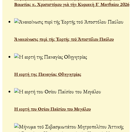
Βοιωτίας κ. Χρυσοστόμου γιὰ τὴν Κυριακὴ Ε´ Ματθαίου 2026
Ἀνακοίνωσις περὶ τῆς Ἑορτῆς τοῦ Ἀποστόλου Παύλου
Η εορτή της Παναγίας Οδηγητρίας
Η εορτή του Οσίου Παϊσίου του Μεγάλου