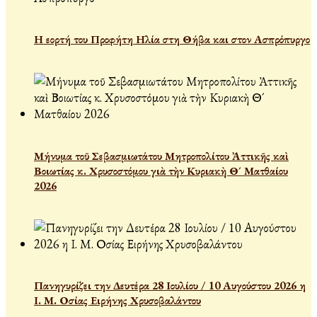
Η εορτή του Προφήτη Ηλία στη Θήβα και στον Ασπρόπυργο
Μήνυμα τοῦ Σεβασμιωτάτου Μητροπολίτου Ἀττικῆς καὶ
Βοιωτίας κ. Χρυσοστόμου γιὰ τὴν Κυριακὴ Θ´ Ματθαίου
2026
Πανηγυρίζει την Δευτέρα 28 Ιουλίου / 10 Αυγούστου 2026 η
Ι. Μ. Οσίας Ειρήνης Χρυσοβαλάντου