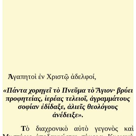
Ἀ
γαπητοὶ ἐν Χριστῷ ἀδελφοί,
«Πάντα χορηγεῖ τὸ Πνεῦμα τὸ Ἅγιον
∙ βρύει
προφητείας, ἱερέας τελειοῖ, ἀγραμμάτους
σοφίαν ἐδίδαξε, ἀλιεῖς θεολόγους
ἀνέδειξε».
Τ
ὸ διαχρονικὸ αὐτὸ γεγονὸς καὶ