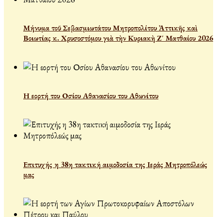
Μήνυμα τοῦ Σεβασμιωτάτου Μητροπολίτου Ἀττικῆς καὶ
Βοιωτίας κ. Χρυσοστόμου γιὰ τὴν Κυριακὴ Ζ΄ Ματθαίου 2026
Η εορτή του Οσίου Αθανασίου του Αθωνίτου
Επιτυχής η 38η τακτική αιμοδοσία της Ιεράς Μητροπόλεώς
μας