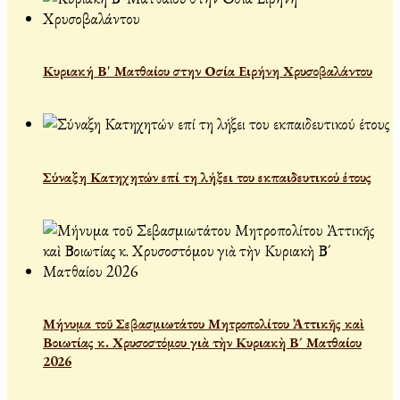
Κυριακή Β' Ματθαίου στην Οσία Ειρήνη Χρυσοβαλάντου
Σύναξη Κατηχητών επί τη λήξει του εκπαιδευτικού έτους
Μήνυμα τοῦ Σεβασμιωτάτου Μητροπολίτου Ἀττικῆς καὶ
Βοιωτίας κ. Χρυσοστόμου γιὰ τὴν Κυριακὴ Β´ Ματθαίου
2026