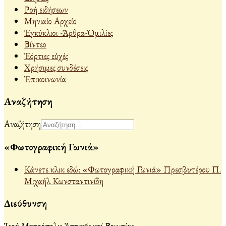
Ροή ειδήσεων
Μηνιαίο Αρχείο
Ἐγκύκλιοι -Ἄρθρα-Ὁμιλίες
Βίντεο
Ἐόρτιες εὐχές
Χρήσιμες συνδέσεις
Ἐπικοινωνία
Αναζήτηση
Αναζήτηση
«Φωτογραφική Γωνιά»
Κάνετε κλικ εδώ: «Φωτογραφική Γωνιά» Πρεσβυτέρου Π.
Μιχαήλ Κωνσταντινίδη
Διεύθυνση
Ἱερά Μητρόπολις Ἀττικῆς καί Βοιωτίας