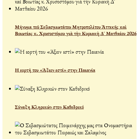
Μήνυμα τοῦ Σεβασμιωτάτου Μητροπολίτου Ἀττικῆς καὶ
Βοιωτίας κ. Χρυσοστόμου γιὰ τὴν Κυριακὴ Δ´ Ματθαίου 2026
Η εορτή του «Άξιον εστί» στην Παιανία
Σύναξη Κληρικών στον Καθεδρικό