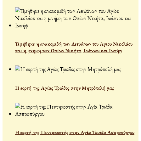
Τιμήθηκε η ανακομιδή των Λειψάνων του Αγίου Νικολάου
και η μνήμη των Οσίων Νικήτα, Ιωάννου και Ιωσήφ
Η εορτή της Αγίας Τριάδος στην Μητρόπολή μας
Η εορτή της Πεντηκοστής στην Αγία Τριάδα Ασπροπύργου