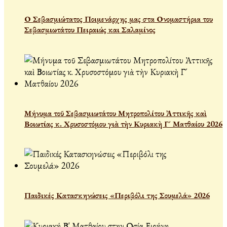
Ο Σεβασμιώτατος Ποιμενάρχης μας στα Ονομαστήρια του
Σεβασμιωτάτου Πειραιώς και Σαλαμίνος
Μήνυμα τοῦ Σεβασμιωτάτου Μητροπολίτου Ἀττικῆς καὶ
Βοιωτίας κ. Χρυσοστόμου γιὰ τὴν Κυριακὴ Γ´ Ματθαίου 2026
Παιδικές Κατασκηνώσεις «Περιβόλι της Σουμελά» 2026