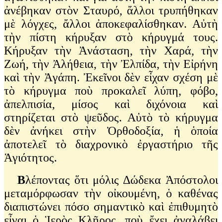
ἀνέβηκαν στὸν Σταυρό, ἄλλοι τρυπήθηκαν
μὲ λόγχες, ἄλλοι ἀποκεφαλίσθηκαν. Αὐτὴ
τὴν πίστη κήρυξαν στὸ κήρυγμά τους.
Κήρυξαν τὴν Ἀνάσταση, τὴν Χαρά, τὴν
Ζωή, τὴν Ἀλήθεια, τὴν Ἐλπίδα, τὴν Εἰρήνη
καὶ τὴν Ἀγάπη. Ἐκεῖνοι δὲν εἶχαν σχέση μὲ
τὸ κήρυγμα ποὺ προκαλεῖ λύπη, φόβο,
ἀπελπισία, μίσος καὶ διχόνοια καὶ
στηρίζεται στὸ ψεῦδος. Αὐτὸ τὸ κήρυγμα
δὲν ἀνήκει στὴν Ὀρθοδοξία, ἡ ὁποία
ἀποτελεῖ τὸ διαχρονικὸ ἐργαστήριο τῆς
Ἁγιότητος.
Β
λέποντας ὅτι μόλις Δώδεκα Ἀπόστολοι
μεταμόρφωσαν τὴν οἰκουμένη, ὁ καθένας
διαπιστώνει πόσο σημαντικὸ καὶ ἐπιθυμητὸ
εἶναι ὁ Ἱερὸς Κλῆρος, ποὺ ἔχει ἀναλάβει