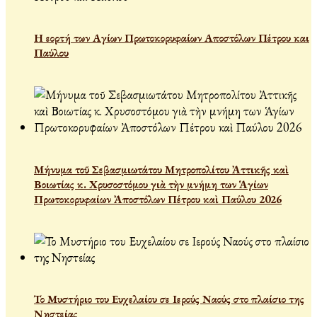
Η εορτή των Αγίων Πρωτοκορυφαίων Αποστόλων Πέτρου και
Παύλου
Μήνυμα τοῦ Σεβασμιωτάτου Μητροπολίτου Ἀττικῆς καὶ
Βοιωτίας κ. Χρυσοστόμου γιὰ τὴν μνήμη των Ἁγίων
Πρωτοκορυφαίων Ἀποστόλων Πέτρου καὶ Παύλου 2026
Το Μυστήριο του Ευχελαίου σε Ιερούς Ναούς στο πλαίσιο της
Νηστείας