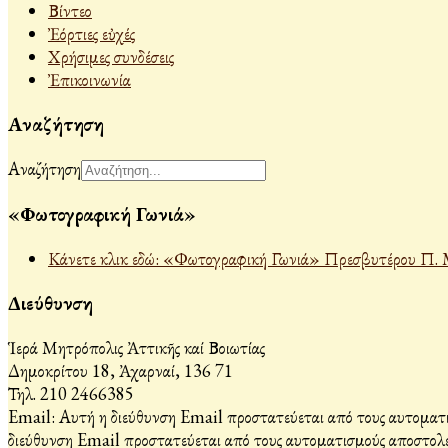
Βίντεο
Ἐόρτιες εὐχές
Χρήσιμες συνδέσεις
Ἐπικοινωνία
Αναζήτηση
Αναζήτηση
«Φωτογραφική Γωνιά»
Κάνετε κλικ εδώ: «Φωτογραφική Γωνιά» Πρεσβυτέρου Π. 
Διεύθυνση
Ἱερά Μητρόπολις Ἀττικῆς καί Βοιωτίας
Δημοκρίτου 18, Ἀχαρναί, 136 71
Τηλ. 210 2466385
Email:
Αυτή η διεύθυνση Email προστατεύεται από τους αυτοματι
διεύθυνση Email προστατεύεται από τους αυτοματισμούς αποστολέ