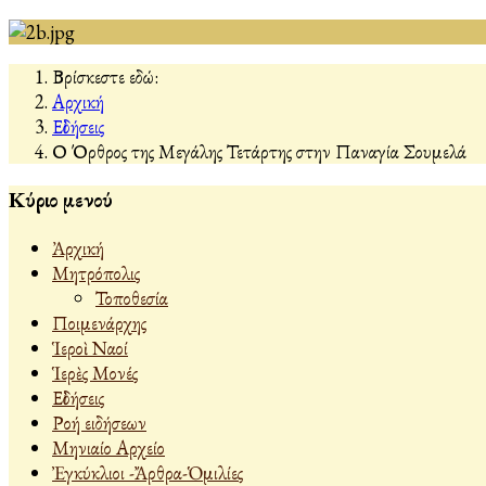
Βρίσκεστε εδώ:
Αρχική
Εἰδήσεις
Ο Όρθρος της Μεγάλης Τετάρτης στην Παναγία Σουμελά
Κύριο μενού
Ἀρχική
Μητρόπολις
Τοποθεσία
Ποιμενάρχης
Ἱεροὶ Ναοί
Ἱερὲς Μονές
Εἰδήσεις
Ροή ειδήσεων
Μηνιαίο Αρχείο
Ἐγκύκλιοι -Ἄρθρα-Ὁμιλίες