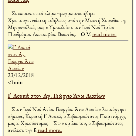
Σε κατανυκτικό κλίμα πραγματοποιήθηκε
Χριστουγεννιάτικη εκδήλωση από την Μεικτή Χορωδία της
Μητροπόλεώς μας «Υμνωδοί» στον Ιερό Ναό Τιμίου
Προδρόμου Λουτουφίου Βοιωτίας. Ο Μ
read more..
23/12/2018
<1min
Ι’ Λουκά στον Αγ. Γεώργιο Άνω Λιοσίων
Στον Ιερό Ναό Αγίου Γεωργίου Άνω Λιοσίων λειτούργησε
σήμερα, Κυριακή Ι’ Λουκά, ο Σεβασμιώτατος Ποιμενάρχης
μας κ. Χρυσόστομος. Στην ομιλία του, ο Σεβασμιώτατος
ανέλυσε την Ε
read more..