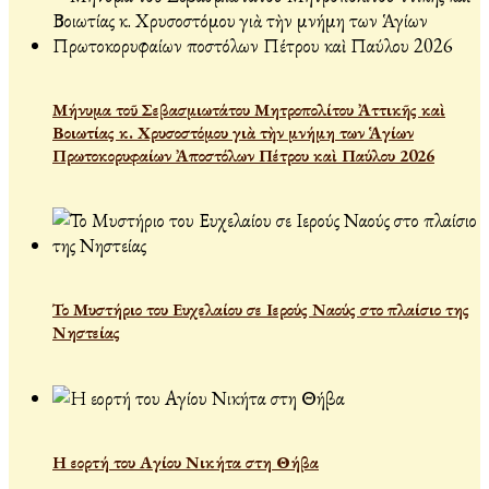
Μήνυμα τοῦ Σεβασμιωτάτου Μητροπολίτου Ἀττικῆς καὶ
Βοιωτίας κ. Χρυσοστόμου γιὰ τὴν μνήμη των Ἁγίων
Πρωτοκορυφαίων Ἀποστόλων Πέτρου καὶ Παύλου 2026
Το Μυστήριο του Ευχελαίου σε Ιερούς Ναούς στο πλαίσιο της
Νηστείας
Η εορτή του Αγίου Νικήτα στη Θήβα