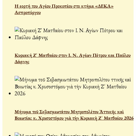
Η εορτή του Αγίου Προκοπίου στο κτήμα «ΔΕΚΑ»
Ασπροπύργου
Κυριακή Ζ' Ματθαίου στον Ι. Ν. Αγίων Πέτρου και Παύλου
Δάφνης
Μήνυμα τοῦ Σεβασμιωτάτου Μητροπολίτου Ἀττικῆς καὶ
Βοιωτίας κ. Χρυσοστόμου γιὰ τὴν Κυριακὴ Ζ΄ Ματθαίου 2026