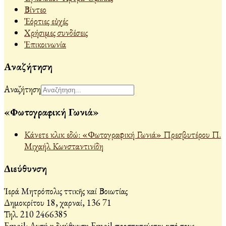
Βίντεο
Ἐόρτιες εὐχές
Χρήσιμες συνδέσεις
Ἐπικοινωνία
Αναζήτηση
Αναζήτηση
«Φωτογραφική Γωνιά»
Κάνετε κλικ εδώ: «Φωτογραφική Γωνιά» Πρεσβυτέρου Π.
Μιχαήλ Κωνσταντινίδη
Διεύθυνση
Ἱερά Μητρόπολις Ἀττικῆς καί Βοιωτίας
Δημοκρίτου 18, Ἀχαρναί, 136 71
Τηλ. 210 2466385
Email:
Αυτή η διεύθυνση Email προστατεύεται από τους