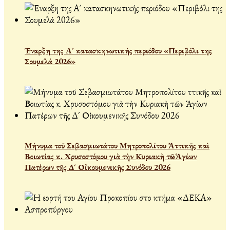
Έναρξη της Α´ κατασκηνωτικής περιόδου «Περιβόλι της
Σουμελά 2026»
Μήνυμα τοῦ Σεβασμιωτάτου Μητροπολίτου Ἀττικῆς καὶ
Βοιωτίας κ. Χρυσοστόμου γιὰ τὴν Κυριακὴ τῶν Ἁγίων
Πατέρων τῆς Δ´ Οἰκουμενικῆς Συνόδου 2026