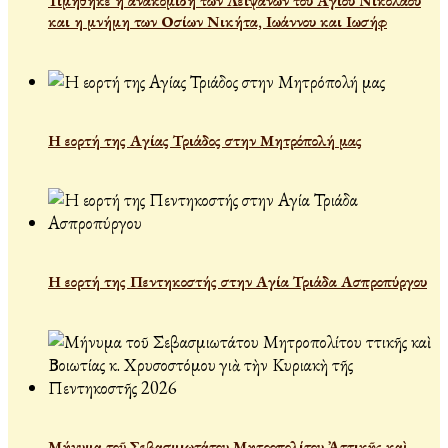
Τιμήθηκε η ανακομιδή των Λειψάνων του Αγίου Νικολάου
και η μνήμη των Οσίων Νικήτα, Ιωάννου και Ιωσήφ
Η εορτή της Αγίας Τριάδος στην Μητρόπολή μας
Η εορτή της Πεντηκοστής στην Αγία Τριάδα Ασπροπύργου
Μήνυμα τοῦ Σεβασμιωτάτου Μητροπολίτου Ἀττικῆς καὶ