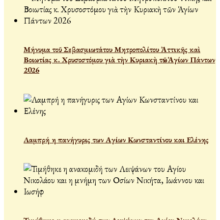
Μήνυμα τοῦ Σεβασμιωτάτου Μητροπολίτου Ἀττικῆς καὶ
Βοιωτίας κ. Χρυσοστόμου γιὰ τὴν Κυριακὴ τῶν Ἁγίων Πάντων
2026
Λαμπρή η πανήγυρις των Αγίων Κωνσταντίνου και Ελένης