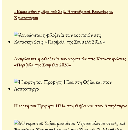
«Κύριε σῶσον ἡμᾶς» τοῦ Σεβ. Ἀττικῆς καὶ Βοιωτίας κ.
Χρυσοστόμου
Ακυρώνεται η φιλοξενία των κοριτσιών στις Κατασκηνώσεις
«Περιβόλι της Σουμελά 2026»
Η εορτή του Προφήτη Ηλία στη Θήβα και στον Ασπρόπυργο