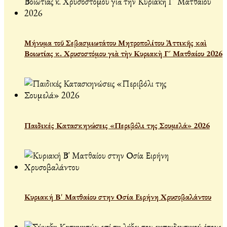
Μήνυμα τοῦ Σεβασμιωτάτου Μητροπολίτου Ἀττικῆς καὶ
Βοιωτίας κ. Χρυσοστόμου γιὰ τὴν Κυριακὴ Γ´ Ματθαίου 2026
Παιδικές Κατασκηνώσεις «Περιβόλι της Σουμελά» 2026
Κυριακή Β' Ματθαίου στην Οσία Ειρήνη Χρυσοβαλάντου