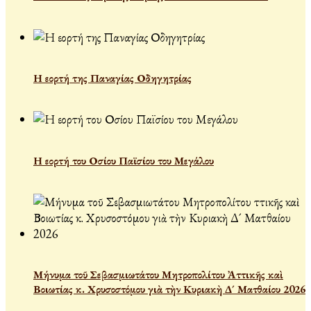
Η εορτή της Παναγίας Οδηγητρίας
Η εορτή του Οσίου Παϊσίου του Μεγάλου
Μήνυμα τοῦ Σεβασμιωτάτου Μητροπολίτου Ἀττικῆς καὶ
Βοιωτίας κ. Χρυσοστόμου γιὰ τὴν Κυριακὴ Δ´ Ματθαίου 2026