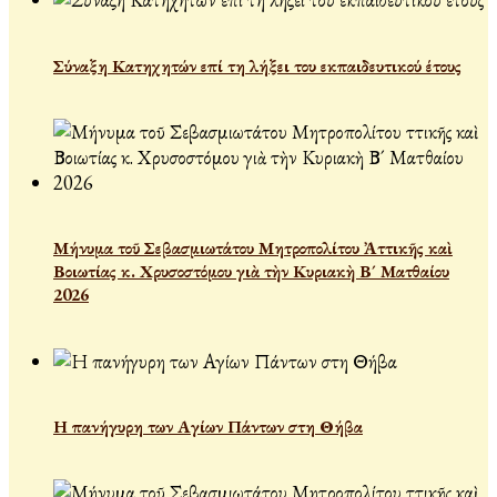
Σύναξη Κατηχητών επί τη λήξει του εκπαιδευτικού έτους
Μήνυμα τοῦ Σεβασμιωτάτου Μητροπολίτου Ἀττικῆς καὶ
Βοιωτίας κ. Χρυσοστόμου γιὰ τὴν Κυριακὴ Β´ Ματθαίου
2026
Η πανήγυρη των Αγίων Πάντων στη Θήβα