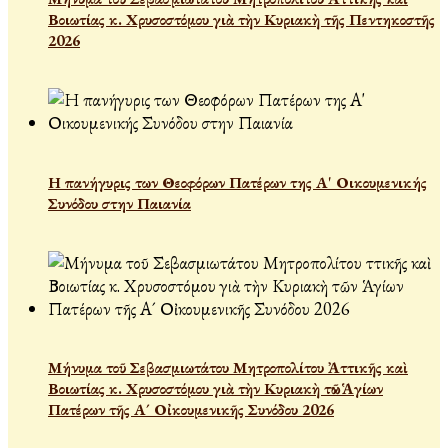
Βοιωτίας κ. Χρυσοστόμου γιὰ τὴν Κυριακὴ τῆς Πεντηκοστῆς
2026
Η πανήγυρις των Θεοφόρων Πατέρων της Α' Οικουμενικής
Συνόδου στην Παιανία
Μήνυμα τοῦ Σεβασμιωτάτου Μητροπολίτου Ἀττικῆς καὶ
Βοιωτίας κ. Χρυσοστόμου γιὰ τὴν Κυριακὴ τῶν Ἁγίων
Πατέρων τῆς Α´ Οἰκουμενικῆς Συνόδου 2026