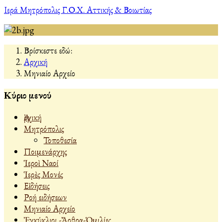
Ιερά Μητρόπολις Γ.Ο.Χ. Αττικής & Βοιωτίας
Βρίσκεστε εδώ:
Αρχική
Μηνιαίο Αρχείο
Κύριο μενού
Ἀρχική
Μητρόπολις
Τοποθεσία
Ποιμενάρχης
Ἱεροὶ Ναοί
Ἱερὲς Μονές
Εἰδήσεις
Ροή ειδήσεων
Μηνιαίο Αρχείο
Ἐγκύκλιοι -Ἄρθρα-Ὁμιλίες