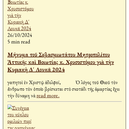
26/10/2024
5 min read
Μήνυμα τοῦ Σεβασμιωτάτου Μητροπολίτου
Ἀττικῆς καὶ Βοιωτίας κ. Χρυσοστόμου γιὰ τὴν
Κυριακὴ Δ΄ Λουκᾶ 2024
Ἀγαπητοὶ ἐν Χριστῷ ἀδελφοί, Ὁ λόγος τοῦ Θεοῦ τὸν
ἄνθρωπο τὸν ὁποῖο βρίσκεται στὸ σκοτάδι τῆς ἁμαρτίας ἔχει
τὴν δύναμη νὰ
read more..