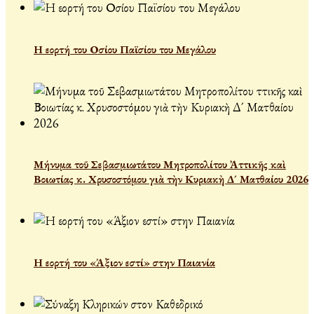
Η εορτή του Οσίου Παϊσίου του Μεγάλου
Μήνυμα τοῦ Σεβασμιωτάτου Μητροπολίτου Ἀττικῆς καὶ
Βοιωτίας κ. Χρυσοστόμου γιὰ τὴν Κυριακὴ Δ´ Ματθαίου 2026
Η εορτή του «Άξιον εστί» στην Παιανία