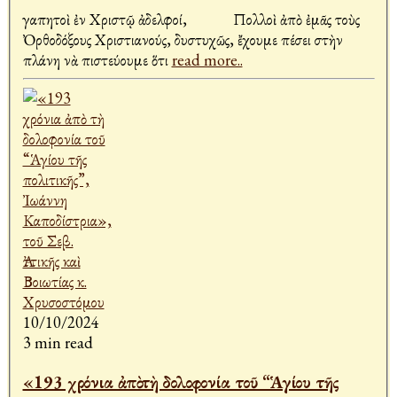
Ἀγαπητοὶ ἐν Χριστῷ ἀδελφοί, Πολλοὶ ἀπὸ ἐμᾶς τοὺς
Ὀρθοδόξους Χριστιανούς, δυστυχῶς, ἔχουμε πέσει στὴν
πλάνη νὰ πιστεύουμε ὅτι
read more..
10/10/2024
3 min read
«193 χρόνια ἀπὸ τὴ δολοφονία τοῦ “Ἁγίου τῆς