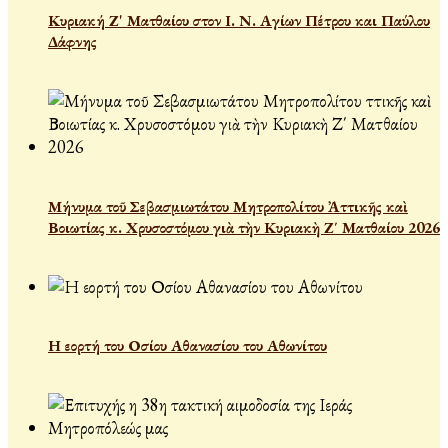
Κυριακή Ζ' Ματθαίου στον Ι. Ν. Αγίων Πέτρου και Παύλου
Δάφνης
Μήνυμα τοῦ Σεβασμιωτάτου Μητροπολίτου Ἀττικῆς καὶ
Βοιωτίας κ. Χρυσοστόμου γιὰ τὴν Κυριακὴ Ζ΄ Ματθαίου 2026
Η εορτή του Οσίου Αθανασίου του Αθωνίτου