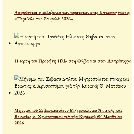
Ακυρώνεται η φιλοξενία των κοριτσιών στις Κατασκηνώσεις
«Περιβόλι της Σουμελά 2026»
Η εορτή του Προφήτη Ηλία στη Θήβα και στον Ασπρόπυργο
Μήνυμα τοῦ Σεβασμιωτάτου Μητροπολίτου Ἀττικῆς καὶ
Βοιωτίας κ. Χρυσοστόμου γιὰ τὴν Κυριακὴ Θ´ Ματθαίου
2026