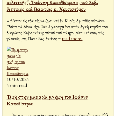
πολιτικῆς”, Ἰωάννη Καποδίστρια», τοῦ Σεβ.
Ἀττικῆς καὶ Βοιωτίας κ. Χρυσοστόμου
«Δίκαιοι εἰς τὸν αἰῶνα ζῶσι καὶ ἐν Κυρίῳ ὁ μισθὸς αὐτῶν».
Τοῦτα τὰ λόγια εἶχε βαθιὰ χαραγμένα στὴν ἁγνὴ καρδιά του
ὁ πρῶτος Κυβερνήτης αὐτοῦ τοῦ πληγωμένου τόπου, τῆς
γλυκιᾶς μας Πατρίδας· ἐκεῖνος π
read more..
10/10/2024
4 min read
Τιμή στην μακαρία μνήμη του Ιωάννη
Καποδίστρια
Τιμή στην μακαρία μνήμη του Ιωάννη Καποδίστρια 193