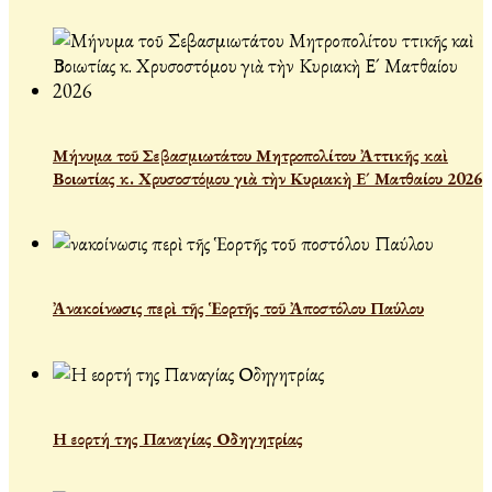
Μήνυμα τοῦ Σεβασμιωτάτου Μητροπολίτου Ἀττικῆς καὶ
Βοιωτίας κ. Χρυσοστόμου γιὰ τὴν Κυριακὴ Ε´ Ματθαίου 2026
Ἀνακοίνωσις περὶ τῆς Ἑορτῆς τοῦ Ἀποστόλου Παύλου
Η εορτή της Παναγίας Οδηγητρίας