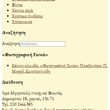
Βίντεο
Ἐόρτιες εὐχές
Χρήσιμες συνδέσεις
Ἐπικοινωνία
Αναζήτηση
Αναζήτηση
«Φωτογραφική Γωνιά»
Κάνετε κλικ εδώ: «Φωτογραφική Γωνιά» Πρεσβυτέρου Π.
Μιχαήλ Κωνσταντινίδη
Διεύθυνση
Ἱερά Μητρόπολις Ἀττικῆς καί Βοιωτίας
Δημοκρίτου 18, Ἀχαρναί, 136 71
Τηλ. 210 2466385
Email:
Αυτή η διεύθυνση Email προστατεύεται από τους