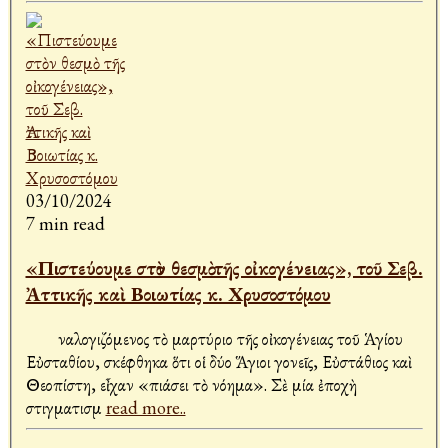
03/10/2024
7 min read
«Πιστεύουμε στὸν θεσμὸ τῆς οἰκογένειας», τοῦ Σεβ.
Ἀττικῆς καὶ Βοιωτίας κ. Χρυσοστόμου
Ἀναλογιζόμενος τὸ μαρτύριο τῆς οἰκογένειας τοῦ Ἁγίου
Εὐσταθίου, σκέφθηκα ὅτι οἱ δύο Ἅγιοι γονεῖς, Εὐστάθιος καὶ
Θεοπίστη, εἶχαν «πιάσει τὸ νόημα». Σὲ μία ἐποχὴ
στιγματισμ
read more..