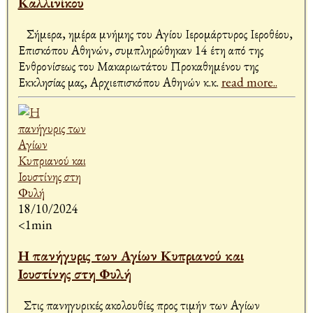
Καλλινίκου
Σήμερα, ημέρα μνήμης του Αγίου Ιερομάρτυρος Ιεροθέου,
Επισκόπου Αθηνών, συμπληρώθηκαν 14 έτη από της
Ενθρονίσεως του Μακαριωτάτου Προκαθημένου της
Εκκλησίας μας, Αρχιεπισκόπου Αθηνών κ.κ.
read more..
18/10/2024
<1min
Η πανήγυρις των Αγίων Κυπριανού και
Ιουστίνης στη Φυλή
Στις πανηγυρικές ακολουθίες προς τιμήν των Αγίων