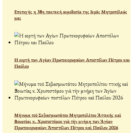
Επιτυχής η 38η τακτική αιμοδοσία της Ιεράς Μητροπόλεώς
μας
Η εορτή των Αγίων Πρωτοκορυφαίων Αποστόλων Πέτρου και
Παύλου
Μήνυμα τοῦ Σεβασμιωτάτου Μητροπολίτου Ἀττικῆς καὶ
Βοιωτίας κ. Χρυσοστόμου γιὰ τὴν μνήμη των Ἁγίων
Πρωτοκορυφαίων Ἀποστόλων Πέτρου καὶ Παύλου 2026