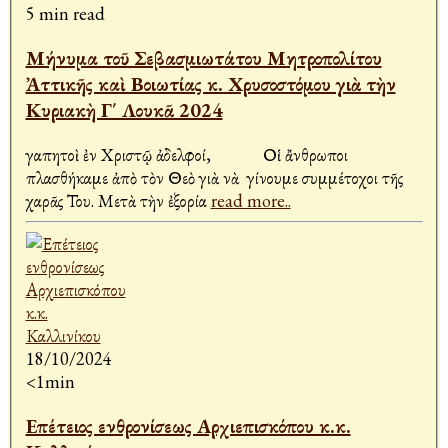
5 min read
Μήνυμα τοῦ Σεβασμιωτάτου Μητροπολίτου
Ἀττικῆς καὶ Βοιωτίας κ. Χρυσοστόμου γιὰ τὴν
Κυριακὴ Γ΄ Λουκᾶ 2024
Ἀγαπητοὶ ἐν Χριστῷ ἀδελφοί, Οἱ ἄνθρωποι
πλασθήκαμε ἀπὸ τὸν Θεὸ γιὰ νὰ γίνουμε συμμέτοχοι τῆς
χαρᾶς Του. Μετὰ τὴν ἐξορία
read more..
18/10/2024
<1min
Επέτειος ενθρονίσεως Αρχιεπισκόπου κ.κ.