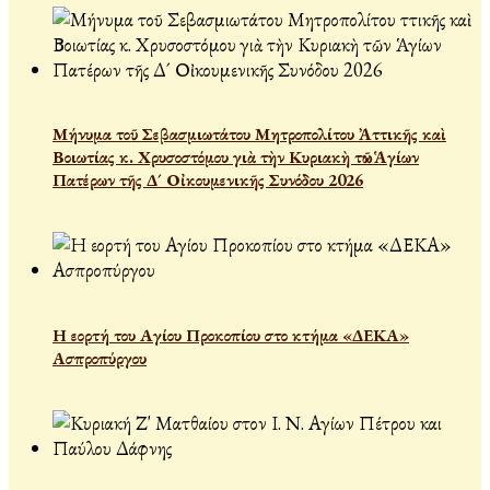
Μήνυμα τοῦ Σεβασμιωτάτου Μητροπολίτου Ἀττικῆς καὶ
Βοιωτίας κ. Χρυσοστόμου γιὰ τὴν Κυριακὴ τῶν Ἁγίων
Πατέρων τῆς Δ´ Οἰκουμενικῆς Συνόδου 2026
Η εορτή του Αγίου Προκοπίου στο κτήμα «ΔΕΚΑ»
Ασπροπύργου