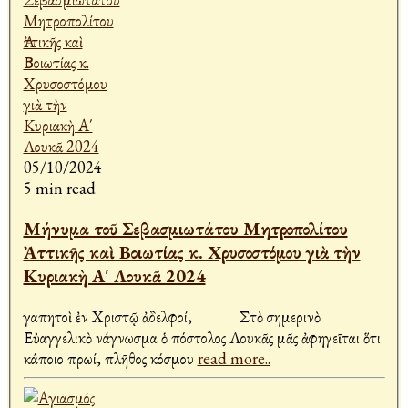
05/10/2024
5 min read
Μήνυμα τοῦ Σεβασμιωτάτου Μητροπολίτου
Ἀττικῆς καὶ Βοιωτίας κ. Χρυσοστόμου γιὰ τὴν
Κυριακὴ Α΄ Λουκᾶ 2024
Ἀγαπητοὶ ἐν Χριστῷ ἀδελφοί, Στὸ σημερινὸ
Εὐαγγελικὸ Ἀνάγνωσμα ὁ Ἀπόστολος Λουκᾶς μᾶς ἀφηγεῖται ὅτι
κάποιο πρωί, πλῆθος κόσμου
read more..