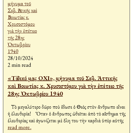
28/10/2024
2 min read
«Τὸ δικό μας ΟΧΙ», μήνυμα τοῦ Σεβ. Ἀττικῆς
καὶ Βοιωτίας κ. Χρυσοστόμου γιὰ τὴν ἐπέτειο τῆς
28ης Ὀκτωβρίου 1940
Τὸ μεγαλύτερο δῶρο ποὺ ἔδωσε ὁ Θεὸς στὸν ἄνθρωπο εἶναι
ἡ ἐλευθερία! Ὅταν ὁ ἄνθρωπος ὠθεῖται ἀπὸ τὸ αἴσθημα τῆς
ἐλευθερίας καὶ ἀγωνίζεται μὲ ὅλη του τὴν καρδιὰ ὑπὲρ αὐτῆς
read more..