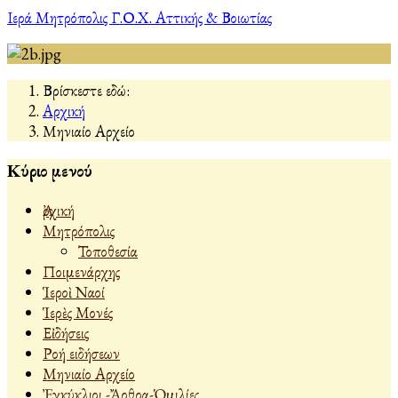
Ιερά Μητρόπολις Γ.Ο.Χ. Αττικής & Βοιωτίας
Βρίσκεστε εδώ:
Αρχική
Μηνιαίο Αρχείο
Κύριο μενού
Ἀρχική
Μητρόπολις
Τοποθεσία
Ποιμενάρχης
Ἱεροὶ Ναοί
Ἱερὲς Μονές
Εἰδήσεις
Ροή ειδήσεων
Μηνιαίο Αρχείο
Ἐγκύκλιοι -Ἄρθρα-Ὁμιλίες