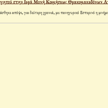
λογητού στην Ιερά Μονή Κοιμήσεως Θρακομακεδόνων Α
θηκε απόψε, για δεύτερη χρονιά, με πανηγυρικό Εσπερινό η μνήμ