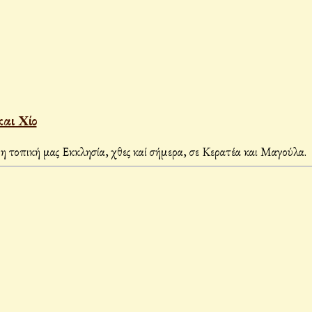
αι Χίο
 τοπική μας Εκκλησία, χθες καί σήμερα, σε Κερατέα και Μαγού