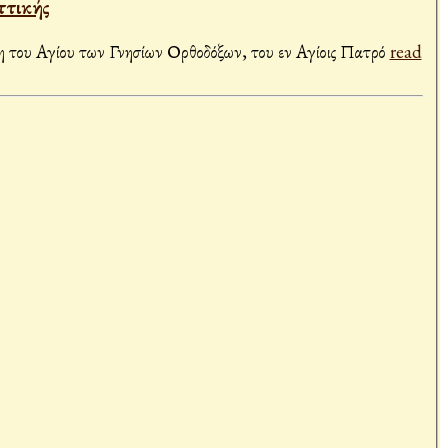
ττικής
η του Αγίου των Γνησίων Ορθοδόξων, του εν Αγίοις Πατρό
read