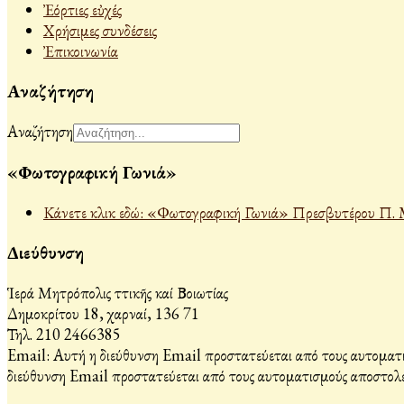
Ἐόρτιες εὐχές
Χρήσιμες συνδέσεις
Ἐπικοινωνία
Αναζήτηση
Αναζήτηση
«Φωτογραφική Γωνιά»
Κάνετε κλικ εδώ: «Φωτογραφική Γωνιά» Πρεσβυτέρου Π. 
Διεύθυνση
Ἱερά Μητρόπολις Ἀττικῆς καί Βοιωτίας
Δημοκρίτου 18, Ἀχαρναί, 136 71
Τηλ. 210 2466385
Email:
Αυτή η διεύθυνση Email προστατεύεται από τους αυτοματι
διεύθυνση Email προστατεύεται από τους αυτοματισμούς αποστολέ