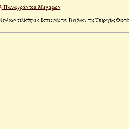
ονή Παναχράντου Μεγάρων
ρων τελέσθηκε ο Εσπερινός του Γενεθλίου της Υπεραγίας Θεοτόκο