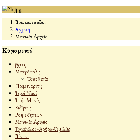
Βρίσκεστε εδώ:
Αρχική
Μηνιαίο Αρχείο
Κύριο μενού
Ἀρχική
Μητρόπολις
Τοποθεσία
Ποιμενάρχης
Ἱεροὶ Ναοί
Ἱερὲς Μονές
Εἰδήσεις
Ροή ειδήσεων
Μηνιαίο Αρχείο
Ἐγκύκλιοι -Ἄρθρα-Ὁμιλίες
Βίντεο