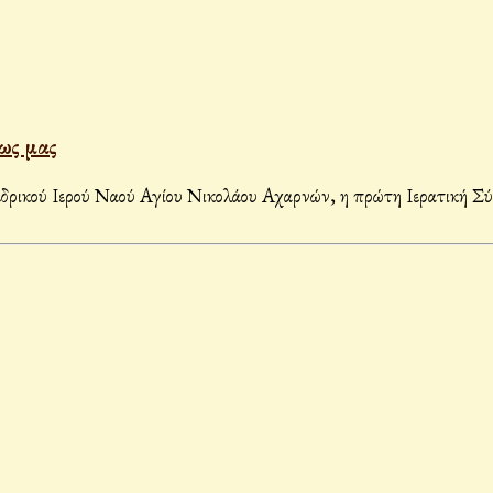
ως μας
κού Ιερού Ναού Αγίου Νικολάου Αχαρνών, η πρώτη Ιερατική Σύναξ