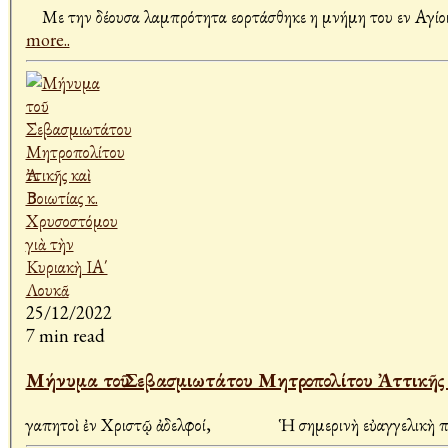
Με την δέουσα λαμπρότητα εορτάσθηκε η μνήμη του εν Αγίο
more..
25/12/2022
7 min read
Μήνυμα τοῦ Σεβασμιωτάτου Μητροπολίτου Ἀττικῆς κ
Ἀγαπητοὶ ἐν Χριστῷ ἀδελφοί, Ἡ σημερινὴ εὐαγγελικὴ περικ