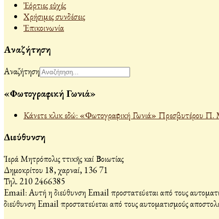
Ἐόρτιες εὐχές
Χρήσιμες συνδέσεις
Ἐπικοινωνία
Αναζήτηση
Αναζήτηση
«Φωτογραφική Γωνιά»
Κάνετε κλικ εδώ: «Φωτογραφική Γωνιά» Πρεσβυτέρου Π. 
Διεύθυνση
Ἱερά Μητρόπολις Ἀττικῆς καί Βοιωτίας
Δημοκρίτου 18, Ἀχαρναί, 136 71
Τηλ. 210 2466385
Email:
Αυτή η διεύθυνση Email προστατεύεται από τους αυτοματι
διεύθυνση Email προστατεύεται από τους αυτοματισμούς αποστολέ