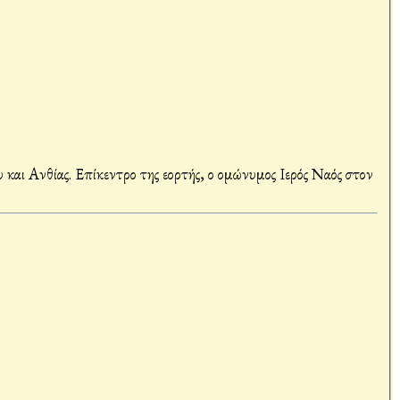
αι Ανθίας. Επίκεντρο της εορτής, ο ομώνυμος Ιερός Ναός στον