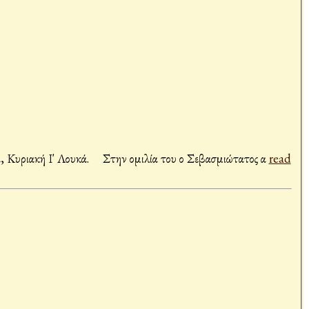
Στην Ιερά Μονή Παναχράντου Μεγάρων τέλεσε την Θεία Λειτουργία ο Σεβασμιώτατος Ποιμενάρχης μας κ. Χρυσόστομος σήμερα, Κυριακή Ι' Λουκά. Στην ομιλία του ο Σεβασμιώτατος α
read