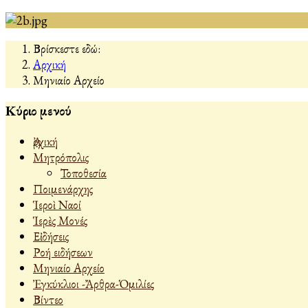
Βρίσκεστε εδώ:
Αρχική
Μηνιαίο Αρχείο
Κύριο μενού
Ἀρχική
Μητρόπολις
Τοποθεσία
Ποιμενάρχης
Ἱεροὶ Ναοί
Ἱερὲς Μονές
Εἰδήσεις
Ροή ειδήσεων
Μηνιαίο Αρχείο
Ἐγκύκλιοι -Ἄρθρα-Ὁμιλίες
Βίντεο