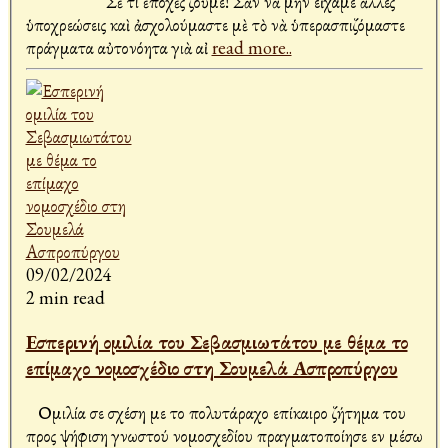
Σὲ τί ἐποχὲς ζοῦμε! Σὰν νὰ μὴν εἴχαμε ἄλλες
ὑποχρεώσεις καὶ ἀσχολούμαστε μὲ τὸ νὰ ὑπερασπιζόμαστε
πράγματα αὐτονόητα γιὰ αἰ
read more..
09/02/2024
2 min read
Εσπερινή ομιλία του Σεβασμιωτάτου με θέμα το
επίμαχο νομοσχέδιο στη Σουμελά Ασπροπύργου
Ομιλία σε σχέση με το πολυτάραχο επίκαιρο ζήτημα του
προς ψήφιση γνωστού νομοσχεδίου πραγματοποίησε εν μέσω