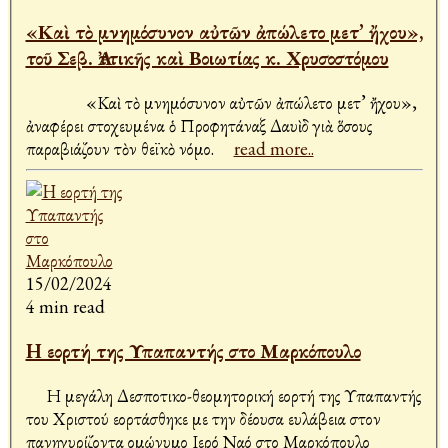
«Καὶ τὸ μνημόσυνον αὐτῶν ἀπώλετο μετ’ ἤχου»,
τοῦ Σεβ. Ἀττικῆς καὶ Βοιωτίας κ. Χρυσοστόμου
«Καὶ τὸ μνημόσυνον αὐτῶν ἀπώλετο μετ’ ἤχου»,
ἀναφέρει στοχευμένα ὁ Προφητάναξ Δαυὶδ γιὰ ὅσους
παραβιάζουν τὸν θεϊκὸ νόμο.
read more..
15/02/2024
4 min read
H εορτή της Υπαπαντής στο Μαρκόπουλο
Η μεγάλη Δεσποτικο-θεομητορική εορτή της Υπαπαντής
του Χριστού εορτάσθηκε με την δέουσα ευλάβεια στον
πανηγυρίζοντα ομώνυμο Ιερό Ναό στο Μαρκόπουλο