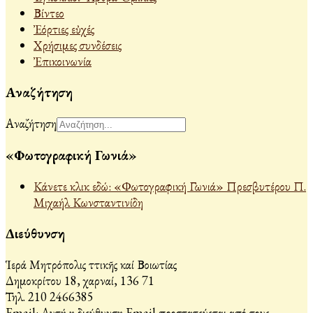
Βίντεο
Ἐόρτιες εὐχές
Χρήσιμες συνδέσεις
Ἐπικοινωνία
Αναζήτηση
Αναζήτηση
«Φωτογραφική Γωνιά»
Κάνετε κλικ εδώ: «Φωτογραφική Γωνιά» Πρεσβυτέρου Π.
Μιχαήλ Κωνσταντινίδη
Διεύθυνση
Ἱερά Μητρόπολις Ἀττικῆς καί Βοιωτίας
Δημοκρίτου 18, Ἀχαρναί, 136 71
Τηλ. 210 2466385
Email:
Αυτή η διεύθυνση Email προστατεύεται από τους