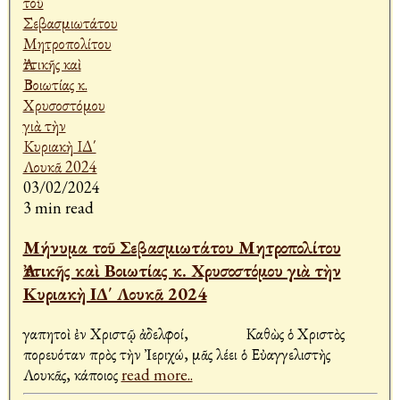
03/02/2024
3 min read
Μήνυμα τοῦ Σεβασμιωτάτου Μητροπολίτου
Ἀττικῆς καὶ Βοιωτίας κ. Χρυσοστόμου γιὰ τὴν
Κυριακὴ ΙΔ΄ Λουκᾶ 2024
Ἀγαπητοὶ ἐν Χριστῷ ἀδελφοί, Καθὼς ὁ Χριστὸς
πορευόταν πρὸς τὴν Ἰεριχώ, μᾶς λέει ὁ Εὐαγγελιστὴς
Λουκᾶς, κάποιος
read more..