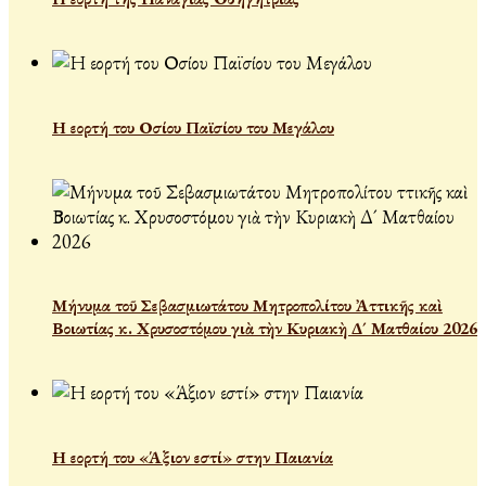
Η εορτή του Οσίου Παϊσίου του Μεγάλου
Μήνυμα τοῦ Σεβασμιωτάτου Μητροπολίτου Ἀττικῆς καὶ
Βοιωτίας κ. Χρυσοστόμου γιὰ τὴν Κυριακὴ Δ´ Ματθαίου 2026
Η εορτή του «Άξιον εστί» στην Παιανία