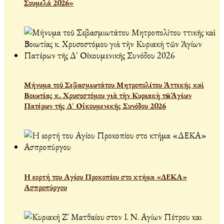
Σουμελά 2026»
Μήνυμα τοῦ Σεβασμιωτάτου Μητροπολίτου Ἀττικῆς καὶ
Βοιωτίας κ. Χρυσοστόμου γιὰ τὴν Κυριακὴ τῶν Ἁγίων
Πατέρων τῆς Δ´ Οἰκουμενικῆς Συνόδου 2026
Η εορτή του Αγίου Προκοπίου στο κτήμα «ΔΕΚΑ»
Ασπροπύργου