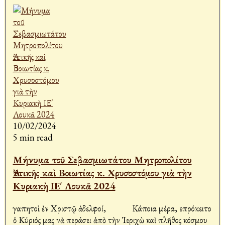
10/02/2024
5 min read
Μήνυμα τοῦ Σεβασμιωτάτου Μητροπολίτου
Ἀττικῆς καὶ Βοιωτίας κ. Χρυσοστόμου γιὰ τὴν
Κυριακὴ ΙΕ΄ Λουκᾶ 2024
Ἀγαπητοὶ ἐν Χριστῷ ἀδελφοί, Κάποια μέρα, επρόκειτο
ὁ Κύριός μας νὰ περάσει ἀπὸ τὴν Ἰεριχὼ καὶ πλῆθος κόσμου