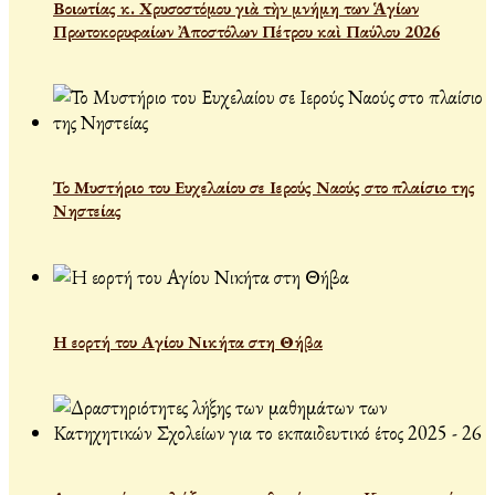
Βοιωτίας κ. Χρυσοστόμου γιὰ τὴν μνήμη των Ἁγίων
Πρωτοκορυφαίων Ἀποστόλων Πέτρου καὶ Παύλου 2026
Το Μυστήριο του Ευχελαίου σε Ιερούς Ναούς στο πλαίσιο της
Νηστείας
Η εορτή του Αγίου Νικήτα στη Θήβα