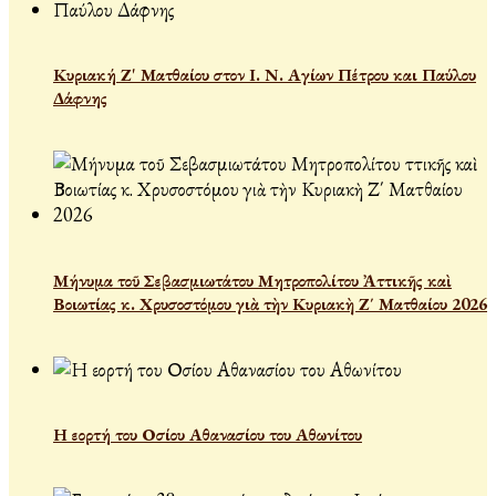
Κυριακή Ζ' Ματθαίου στον Ι. Ν. Αγίων Πέτρου και Παύλου
Δάφνης
Μήνυμα τοῦ Σεβασμιωτάτου Μητροπολίτου Ἀττικῆς καὶ
Βοιωτίας κ. Χρυσοστόμου γιὰ τὴν Κυριακὴ Ζ΄ Ματθαίου 2026
Η εορτή του Οσίου Αθανασίου του Αθωνίτου