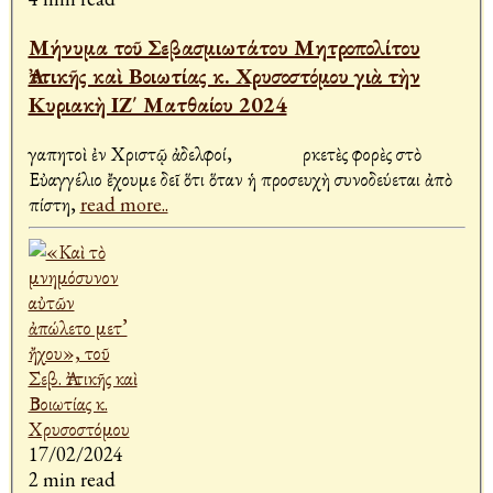
Μήνυμα τοῦ Σεβασμιωτάτου Μητροπολίτου
Ἀττικῆς καὶ Βοιωτίας κ. Χρυσοστόμου γιὰ τὴν
Κυριακὴ ΙΖ΄ Ματθαίου 2024
Ἀγαπητοὶ ἐν Χριστῷ ἀδελφοί, Ἀρκετὲς φορὲς στὸ
Εὐαγγέλιο ἔχουμε δεῖ ὅτι ὅταν ἡ προσευχὴ συνοδεύεται ἀπὸ
πίστη,
read more..
17/02/2024
2 min read