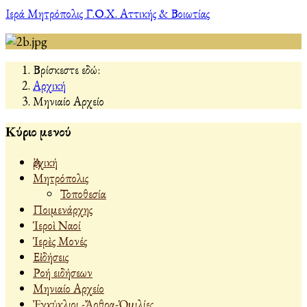
Ιερά Μητρόπολις Γ.Ο.Χ. Αττικής & Βοιωτίας
Βρίσκεστε εδώ:
Αρχική
Μηνιαίο Αρχείο
Κύριο μενού
Ἀρχική
Μητρόπολις
Τοποθεσία
Ποιμενάρχης
Ἱεροὶ Ναοί
Ἱερὲς Μονές
Εἰδήσεις
Ροή ειδήσεων
Μηνιαίο Αρχείο
Ἐγκύκλιοι -Ἄρθρα-Ὁμιλίες