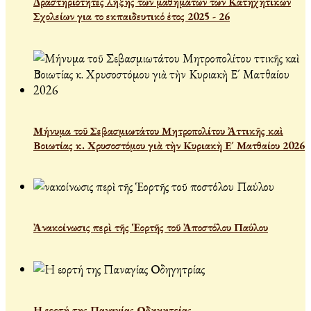
Δραστηριότητες λήξης των μαθημάτων των Κατηχητικών
Σχολείων για το εκπαιδευτικό έτος 2025 - 26
Μήνυμα τοῦ Σεβασμιωτάτου Μητροπολίτου Ἀττικῆς καὶ
Βοιωτίας κ. Χρυσοστόμου γιὰ τὴν Κυριακὴ Ε´ Ματθαίου 2026
Ἀνακοίνωσις περὶ τῆς Ἑορτῆς τοῦ Ἀποστόλου Παύλου
Η εορτή της Παναγίας Οδηγητρίας