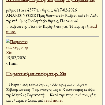
Ἀριθμός Πρωτ.4377 Ἐν Ἀθήναις, 4/17-02-2026
ΑΝΑΚΟΙΝΩΣΙΣ Πρὸς ἅπαντα τὸν Kλῆρον καὶ τὸν Λαὸν
τῆς καθ᾿ ἡμᾶς Ἐκκλησίαςἐν Ἀθήναις, Πειραιεῖ καὶ
Ἀττικοβοιωτίᾳ. Τέκνα ἐν Κυρίῳ ἀγαπητὰ, Ἡ Ἑορτὴ τῆ
read
more..
19/02/2026
<1min
Ποιμαντική επίσκεψη στην Χίο
Ποιμαντική επίσκεψη στην Χίο πραγματοποίησε ο
Σεβασμιώτατος Ποιμενάρχης μας κ. Χρυσόστομος εν όψει
της Μεγάλης Σαρακοστής. Κατά την παραμονή του, χθες
και σήμερα, ο Σεβασμιώ
read more..