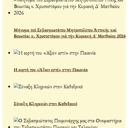
Μήνυμα τοῦ Σεβασμιωτάτου Μητροπολίτου Ἀττικῆς καὶ
Βοιωτίας κ. Χρυσοστόμου γιὰ τὴν Κυριακὴ Δ´ Ματθαίου 2026
Η εορτή του «Άξιον εστί» στην Παιανία
Σύναξη Κληρικών στον Καθεδρικό