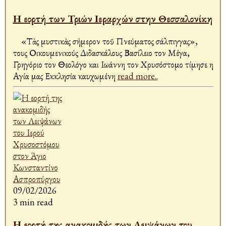
Η εορτή των Τριών Ιεραρχών στην Θεσσαλονίκη
«Τὰς μυστικὰς σήμερον τοῦ Πνεύματος σάλπιγγας»,
τους Οικουμενικούς Διδασκάλους Βασίλειο τον Μέγα,
Γρηγόριο τον Θεολόγο και Ιωάννη τον Χρυσόστομο τίμησε η
Αγία μας Εκκλησία καυχωμένη
read more..
09/02/2026
3 min read
Η εορτή της ανακομιδής των Λειψάνων του