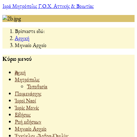
Ιερά Μητρόπολις Γ.Ο.Χ. Αττικής & Βοιωτίας
Βρίσκεστε εδώ:
Αρχική
Μηνιαίο Αρχείο
Κύριο μενού
Ἀρχική
Μητρόπολις
Τοποθεσία
Ποιμενάρχης
Ἱεροὶ Ναοί
Ἱερὲς Μονές
Εἰδήσεις
Ροή ειδήσεων
Μηνιαίο Αρχείο
Ἐγκύκλιοι -Ἄρθρα-Ὁμιλίες