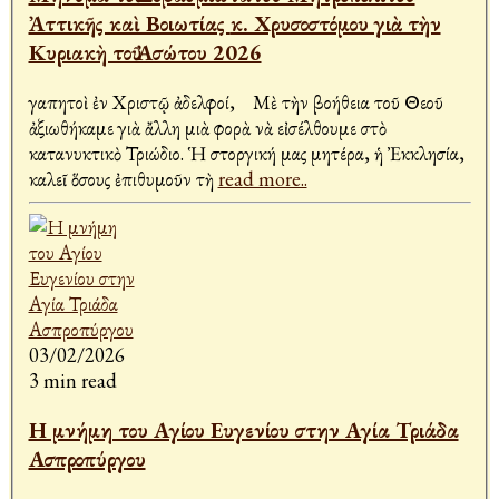
Ἀττικῆς καὶ Βοιωτίας κ. Χρυσοστόμου γιὰ τὴν
Κυριακὴ τοῦ Ἀσώτου 2026
Ἀγαπητοὶ ἐν Χριστῷ ἀδελφοί, Μὲ τὴν βοήθεια τοῦ Θεοῦ
ἀξιωθήκαμε γιὰ ἄλλη μιὰ φορὰ νὰ εἰσέλθουμε στὸ
κατανυκτικὸ Τριώδιο. Ἡ στοργική μας μητέρα, ἡ Ἐκκλησία,
καλεῖ ὅσους ἐπιθυμοῦν τὴ
read more..
03/02/2026
3 min read
Η μνήμη του Αγίου Ευγενίου στην Αγία Τριάδα
Ασπροπύργου