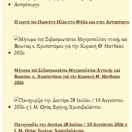
Η εορτή του Προφήτη Ηλία στη Θήβα και στον Ασπρόπυργο
Μήνυμα τοῦ Σεβασμιωτάτου Μητροπολίτου Ἀττικῆς καὶ
Βοιωτίας κ. Χρυσοστόμου γιὰ τὴν Κυριακὴ Θ´ Ματθαίου
2026
Πανηγυρίζει την Δευτέρα 28 Ιουλίου / 10 Αυγούστου 2026 η
Ι. Μ. Οσίας Ειρήνης Χρυσοβαλάντου