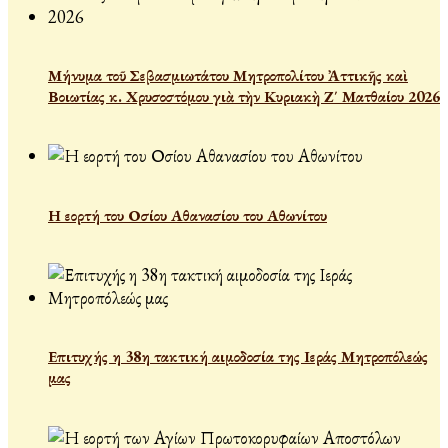
Μήνυμα τοῦ Σεβασμιωτάτου Μητροπολίτου Ἀττικῆς καὶ
Βοιωτίας κ. Χρυσοστόμου γιὰ τὴν Κυριακὴ Ζ΄ Ματθαίου 2026
Η εορτή του Οσίου Αθανασίου του Αθωνίτου
Επιτυχής η 38η τακτική αιμοδοσία της Ιεράς Μητροπόλεώς
μας