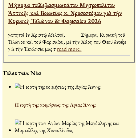
Μήνυμα τοῦ Σεβασμιωτάτου Μητροπολίτου
Ἀττικῆς καὶ Βοιωτίας κ. Χρυσοστόμου γιὰ τὴν
Κυριακὴ Τελώνου & Φαρισαίου 2026
Ἀγαπητοὶ ἐν Χριστῷ ἀδελφοί, Σήμερα, Κυριακὴ τοῦ
Τελώνου καὶ τοῦ Φαρισαίου, μὲ τὴν Χάρη τοῦ Θεοῦ ἄνοιξε
γιὰ τὴν Ἐκκλησία μας τ
read more..
Τελευταία Νέα
Η εορτή της κοιμήσεως της Αγίας Άννης