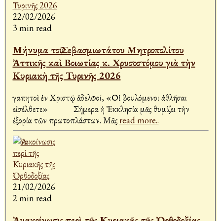
22/02/2026
3 min read
Μήνυμα τοῦ Σεβασμιωτάτου Μητροπολίτου
Ἀττικῆς καὶ Βοιωτίας κ. Χρυσοστόμου γιὰ τὴν
Κυριακὴ τῆς Τυρινῆς 2026
Ἀγαπητοὶ ἐν Χριστῷ ἀδελφοί, «Οἱ βουλόμενοι ἀθλῆσαι
εἰσέλθετε» Σήμερα ἡ Ἐκκλησία μᾶς θυμίζει τὴν
ἐξορία τῶν πρωτοπλάστων. Μᾶς
read more..
21/02/2026
2 min read
Ἀνακοίνωσις περὶ τῆς Κυριακῆς τῆς Ὀρθοδοξίας