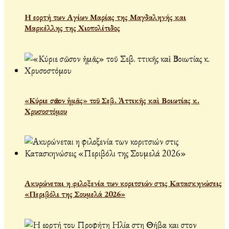
Η εορτή των Αγίων Μαρίας της Μαγδαληνής και
Μαρκέλλης της Χιοπολίτιδος
«Κύριε σῶσον ἡμᾶς» τοῦ Σεβ. Ἀττικῆς καὶ Βοιωτίας κ.
Χρυσοστόμου
Ακυρώνεται η φιλοξενία των κοριτσιών στις Κατασκηνώσεις
«Περιβόλι της Σουμελά 2026»