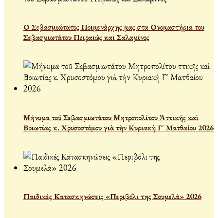
Ο Σεβασμιώτατος Ποιμενάρχης μας στα Ονομαστήρια του
Σεβασμιωτάτου Πειραιώς και Σαλαμίνος
Μήνυμα τοῦ Σεβασμιωτάτου Μητροπολίτου Ἀττικῆς καὶ
Βοιωτίας κ. Χρυσοστόμου γιὰ τὴν Κυριακὴ Γ´ Ματθαίου 2026
Παιδικές Κατασκηνώσεις «Περιβόλι της Σουμελά» 2026