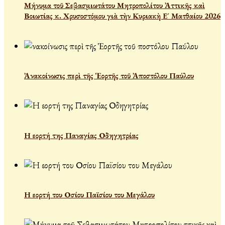
Μήνυμα τοῦ Σεβασμιωτάτου Μητροπολίτου Ἀττικῆς καὶ
Βοιωτίας κ. Χρυσοστόμου γιὰ τὴν Κυριακὴ Ε´ Ματθαίου 2026
Ἀνακοίνωσις περὶ τῆς Ἑορτῆς τοῦ Ἀποστόλου Παύλου
Η εορτή της Παναγίας Οδηγητρίας
Η εορτή του Οσίου Παϊσίου του Μεγάλου