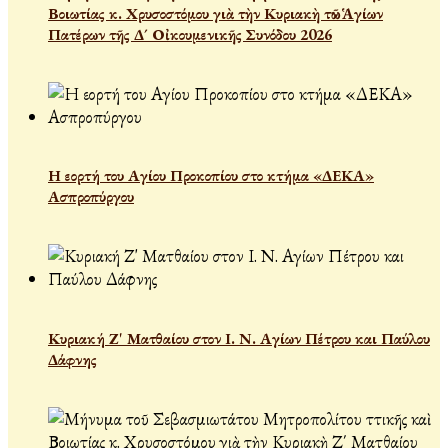
Βοιωτίας κ. Χρυσοστόμου γιὰ τὴν Κυριακὴ τῶν Ἁγίων
Πατέρων τῆς Δ´ Οἰκουμενικῆς Συνόδου 2026
Η εορτή του Αγίου Προκοπίου στο κτήμα «ΔΕΚΑ»
Ασπροπύργου
Κυριακή Ζ' Ματθαίου στον Ι. Ν. Αγίων Πέτρου και Παύλου
Δάφνης