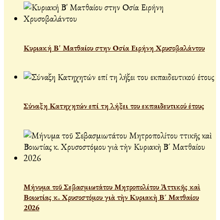
Κυριακή Β' Ματθαίου στην Οσία Ειρήνη Χρυσοβαλάντου
Σύναξη Κατηχητών επί τη λήξει του εκπαιδευτικού έτους
Μήνυμα τοῦ Σεβασμιωτάτου Μητροπολίτου Ἀττικῆς καὶ
Βοιωτίας κ. Χρυσοστόμου γιὰ τὴν Κυριακὴ Β´ Ματθαίου
2026