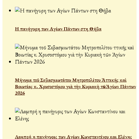
Η πανήγυρη των Αγίων Πάντων στη Θήβα
Μήνυμα τοῦ Σεβασμιωτάτου Μητροπολίτου Ἀττικῆς καὶ
Βοιωτίας κ. Χρυσοστόμου γιὰ τὴν Κυριακὴ τῶν Ἁγίων Πάντων
2026
Λαμπρή η πανήγυρις των Αγίων Κωνσταντίνου και Ελένης