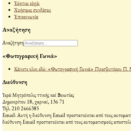
Ἐόρτιες εὐχές
Χρήσιμες συνδέσεις
Ἐπικοινωνία
Αναζήτηση
Αναζήτηση
«Φωτογραφική Γωνιά»
Κάνετε κλικ εδώ: «Φωτογραφική Γωνιά» Πρεσβυτέρου Π. 
Διεύθυνση
Ἱερά Μητρόπολις Ἀττικῆς καί Βοιωτίας
Δημοκρίτου 18, Ἀχαρναί, 136 71
Τηλ. 210 2466385
Email:
Αυτή η διεύθυνση Email προστατεύεται από τους αυτοματι
διεύθυνση Email προστατεύεται από τους αυτοματισμούς αποστολέ