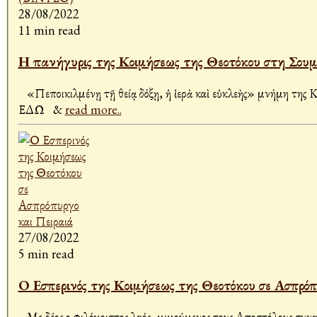
28/08/2022
11 min read
Η πανήγυρις της Κοιμήσεως της Θεοτόκου στη Σο
«Πεποικιλμένῃ τῇ θείᾳ δόξῃ, ἡ ἱερὰ καὶ εὐκλεὴς» μνήμη τη
ΕΔΩ &
read more..
27/08/2022
5 min read
Ο Εσπερινός της Κοιμήσεως της Θεοτόκου σε Ασπρόπ
Με δέος ο φιλόχριστος λαός, μιμούμενος τους Αποστόλους συνα