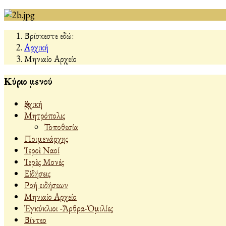
Βρίσκεστε εδώ:
Αρχική
Μηνιαίο Αρχείο
Κύριο μενού
Ἀρχική
Μητρόπολις
Τοποθεσία
Ποιμενάρχης
Ἱεροὶ Ναοί
Ἱερὲς Μονές
Εἰδήσεις
Ροή ειδήσεων
Μηνιαίο Αρχείο
Ἐγκύκλιοι -Ἄρθρα-Ὁμιλίες
Βίντεο