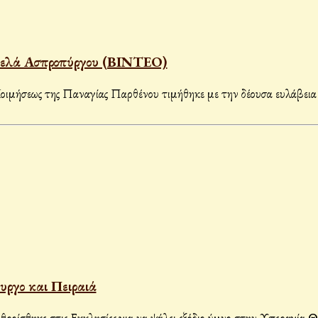
υμελά Ασπροπύργου (ΒΙΝΤΕΟ)
ς Κοιμήσεως της Παναγίας Παρθένου τιμήθηκε με την δέουσα ευλ
υργο και Πειραιά
θροίσθηκε στις Εκκλησίες για να ψάλει εξόδιο ύμνο στην Υπεραγία