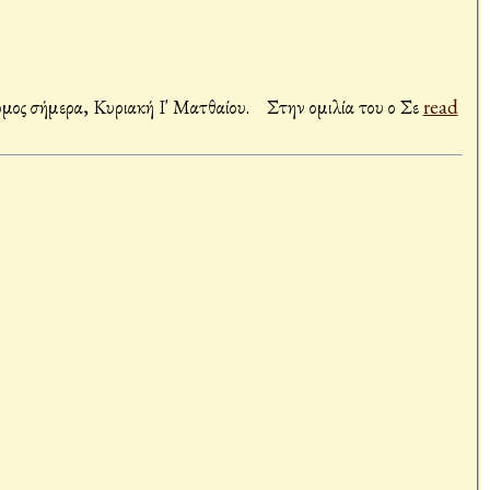
Στον Καθεδρικό Ιερό Ναό Αγίου Νικολάου Αχαρνών τέλεσε την Θεία Λειτουργία ο Σεβασμιώτατος Ποιμενάρχης μας κ. Χρυσόστομος σήμερα, Κυριακή Ι' Ματθαίου. Στην ομιλία του ο Σε
read