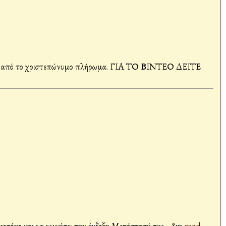
άβεια από το χριστεπώνυμο πλήρωμα. ΓΙΑ ΤΟ ΒΙΝΤΕΟ ΔΕΙΤΕ
 Θεοτόκο και να υμνήσει την ένδοξη Μετάστασή της. &n
read