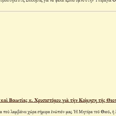
αὶ Βοιωτίας κ. Χρυσοστόμου γιὰ τὴν Κοίμηση τῆς Θεο
τὸ σημερινὸ θαῦμα ποὺ λαμβάνει χώρα σήμερα ἐνώπιόν μας. Ἡ Μητέρα τοῦ Θε