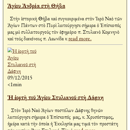
Ἁγίου Ἀνδρέα στὴ Θήβα
Στὴν ἱστορικὴ Θήβα καὶ συγκεκριμένα στὸν Ἱερὸ Ναὸ τῶν
Ἁγίων Πάντων στὸ Πυρὶ λειτούργησε σήμερα ὁ Ἐπίσκοπός
μας μὲ συλλειτουργοὺς τὸν ἐφημέριο π. Στυλιανὸ Κομνηνὸ
καὶ τοὺς διακόνους π. Λεωνίδα κ
read more..
09/12/2015
<1min
Ἡ ἑορτὴ τοῦ Ἁγίου Στυλιανοῦ στὴ Δάφνη
Στὸν Ἱερὸ Ναὸ Ἁγίων Ἀποστόλων Δάφνης Ἀθηνῶν
λειτούργησε σήμερα ὁ Ἐπίσκοπός μας, κ. Χρυσόστομος,
ἡμέρα κατὰ τὴν ὁποία ἡ Ἐκκλησία μας τιμᾶ τὸν προστάτη