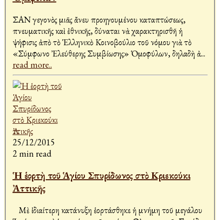
ΣΑΝ γεγονὸς μιᾶς ἄνευ προηγουμένου καταπτώσεως,
πνευματικῆς καὶ ἐθνικῆς, δύναται νὰ χαρακτηρισθῆ ἡ
ψήφισις ἀπὸ τὸ Ἑλληνικὸ Κοινοβούλιο τοῦ νόμου γιὰ τὸ
«Σύμφωνο Ἐλεύθερης Συμβίωσης» Ὁμοφύλων, δηλαδὴ ἀ
...
read more..
25/12/2015
2 min read
Ἡ ἑορτὴ τοῦ Ἁγίου Σπυρίδωνος στὸ Κριεκούκι
Ἀττικῆς
Μὲ ἰδιαίτερη κατάνυξη ἑορτάσθηκε ἡ μνήμη τοῦ μεγάλου