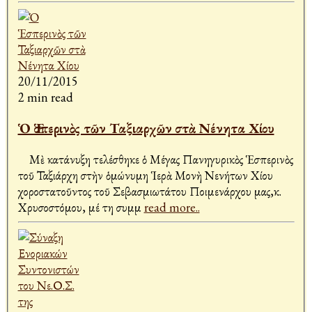
20/11/2015
2 min read
Ὁ Ἑσπερινὸς τῶν Ταξιαρχῶν στὰ Νένητα Χίου
Μὲ κατάνυξη τελέσθηκε ὁ Μέγας Πανηγυρικὸς Ἑσπερινὸς
τοῦ Ταξιάρχη στὴν ὁμώνυμη Ἱερὰ Μονὴ Νενήτων Χίου
χοροστατοῦντος τοῦ Σεβασμιωτάτου Ποιμενάρχου μας,κ.
Χρυσοστόμου, μέ τη συμμ
read more..