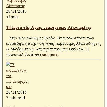
28/11/2015
<1min
Ἡ ἑορτὴ τῆς Ἁγίας νεομάρτυρος Αἰκατερίνης
Στὸν Ἱερὸ Ναὸ Ἁγίας Τριάδος Γκορυτσᾶς Ἀσπροπύργου
ἑορτάσθηκε ἡ μνήμη τῆς Ἁγίας νεομάρτυρος Αἰκατερίνης τῆς
ἐν Μάνδρᾳ Ἀττικῆς ἀπὸ τὴν τοπική μας Ἐκκλησία. Ἡ
προσωπικὴ θυσία γιὰ
read more..
26/11/2015
3 min read