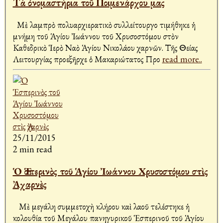
Τὰ ὀνομαστήρια τοῦ Ποιμενάρχου μας
Μὲ λαμπρὸ πολυαρχιερατικὸ συλλείτουργο τιμήθηκε ἡ
μνήμη τοῦ Ἁγίου Ἰωάννου τοῦ Χρυσοστόμου στὸν
Καθεδρικὸ Ἱερὸ Ναὸ Ἁγίου Νικολάου Ἀχαρνῶν. Τῆς Θείας
Λειτουργίας προεξῆρχε ὁ Μακαριώτατος Προ
read more..
25/11/2015
2 min read
Ὁ Ἑσπερινὸς τοῦ Ἁγίου Ἰωάννου Χρυσοστόμου στὶς
Ἀχαρνὲς
Μὲ μεγάλη συμμετοχὴ κλήρου καὶ λαοῦ τελέστηκε ἡ
Ἀκολουθία τοῦ Μεγάλου πανηγυρικοῦ Ἑσπερινοῦ τοῦ Ἁγίου