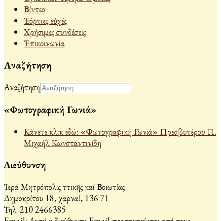
Βίντεο
Ἐόρτιες εὐχές
Χρήσιμες συνδέσεις
Ἐπικοινωνία
Αναζήτηση
Αναζήτηση
«Φωτογραφική Γωνιά»
Κάνετε κλικ εδώ: «Φωτογραφική Γωνιά» Πρεσβυτέρου Π.
Μιχαήλ Κωνσταντινίδη
Διεύθυνση
Ἱερά Μητρόπολις Ἀττικῆς καί Βοιωτίας
Δημοκρίτου 18, Ἀχαρναί, 136 71
Τηλ. 210 2466385
Email:
Αυτή η διεύθυνση Email προστατεύεται από τους