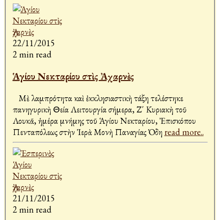
22/11/2015
2 min read
Ἁγίου Νεκταρίου στὶς Ἀχαρνὲς
Μὲ λαμπρότητα καὶ ἐκκλησιαστικὴ τάξη τελέστηκε
πανηγυρικὴ Θεία Λειτουργία σήμερα, Ζ΄ Κυριακὴ τοῦ
Λουκᾶ, ἡμέρα μνήμης τοῦ Ἁγίου Νεκταρίου, Ἐπισκόπου
Πενταπόλεως στὴν Ἱερὰ Μονὴ Παναγίας Ὁδη
read more..
21/11/2015
2 min read