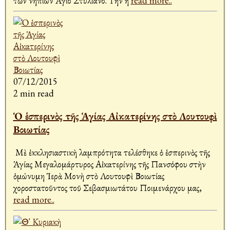
τῶν νηπίων Ἅγιο Στυλιανό. Τὴν ἡ
read more..
07/12/2015
2 min read
Ὁ ἑσπερινὸς τῆς Ἁγίας Αἰκατερίνης στὸ Λουτουφὶ
Βοιωτίας
Μὲ ἐκκλησιαστικὴ λαμπρότητα τελέσθηκε ὁ ἑσπερινὸς τῆς
Ἁγίας Μεγαλομάρτυρος Αἰκατερίνης τῆς Πανσόφου στὴν
ὁμώνυμη Ἱερὰ Μονὴ στὸ Λουτουφὶ Βοιωτίας
χοροστατοῦντος τοῦ Σεβασμιωτάτου Ποιμενάρχου μας,
read more..