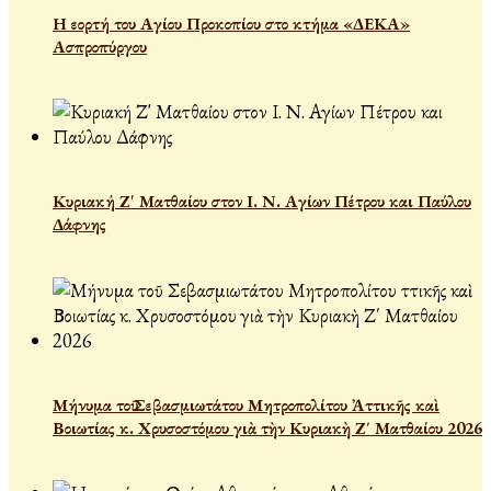
Η εορτή του Αγίου Προκοπίου στο κτήμα «ΔΕΚΑ»
Ασπροπύργου
Κυριακή Ζ' Ματθαίου στον Ι. Ν. Αγίων Πέτρου και Παύλου
Δάφνης
Μήνυμα τοῦ Σεβασμιωτάτου Μητροπολίτου Ἀττικῆς καὶ
Βοιωτίας κ. Χρυσοστόμου γιὰ τὴν Κυριακὴ Ζ΄ Ματθαίου 2026