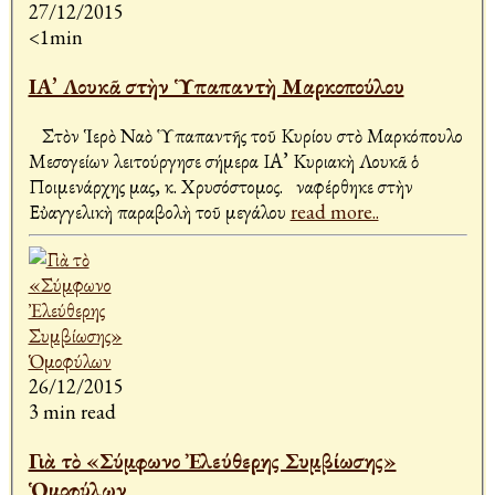
27/12/2015
<1min
ΙΑ’ Λουκᾶ στὴν Ὑπαπαντὴ Μαρκοπούλου
Στὸν Ἱερὸ Ναὸ Ὑπαπαντῆς τοῦ Κυρίου στὸ Μαρκόπουλο
Μεσογείων λειτούργησε σήμερα ΙΑ’ Κυριακὴ Λουκᾶ ὁ
Ποιμενάρχης μας, κ. Χρυσόστομος. Ἀναφέρθηκε στὴν
Εὐαγγελικὴ παραβολὴ τοῦ μεγάλου
read more..
26/12/2015
3 min read
Γιὰ τὸ «Σύμφωνο Ἐλεύθερης Συμβίωσης»
Ὁμοφύλων