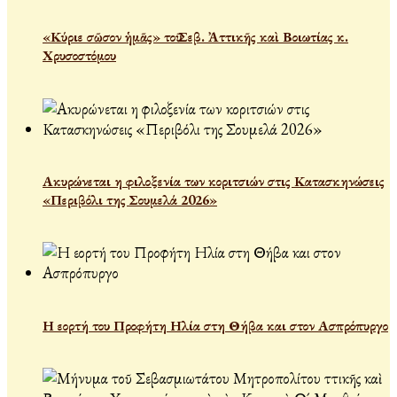
«Κύριε σῶσον ἡμᾶς» τοῦ Σεβ. Ἀττικῆς καὶ Βοιωτίας κ.
Χρυσοστόμου
Ακυρώνεται η φιλοξενία των κοριτσιών στις Κατασκηνώσεις
«Περιβόλι της Σουμελά 2026»
Η εορτή του Προφήτη Ηλία στη Θήβα και στον Ασπρόπυργο