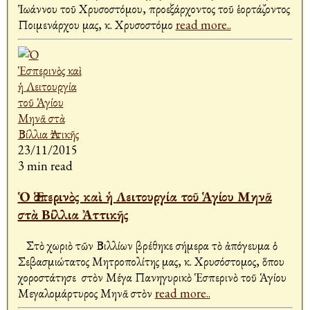
Ἰωάννου τοῦ Χρυσοστόμου, προεξάρχοντος τοῦ ἑορτάζοντος
Ποιμενάρχου μας, κ. Χρυσοστόμο
read more..
23/11/2015
3 min read
Ὁ Ἑσπερινὸς καὶ ἡ Λειτουργία τοῦ Ἁγίου Μηνᾶ
στὰ Βίλλια Ἀττικῆς
Στὸ χωριὸ τῶν Βιλλίων βρέθηκε σήμερα τὸ ἀπόγευμα ὁ
Σεβασμιώτατος Μητροπολίτης μας, κ. Χρυσόστομος, ὅπου
χοροστάτησε στὸν Μέγα Πανηγυρικὸ Ἑσπερινὸ τοῦ Ἁγίου
Μεγαλομάρτυρος Μηνᾶ στὸν
read more..