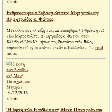
<1min
Ενθρονίστηκε ο Σεβασμιώτατος Μητροπολίτης
Δημητριάδος κ. Φώτιος
Μὲ ἐκκλησιαστικὴ τάξη πραγματοποιήθηκε ἡ ἐνθρόνιση τοῦ
νέου Μητροπολίτου Δημητριάδος κ. Φωτίου, στὸν
Καθεδρικὸ Ναὸ Κοιμήσεως τῆς Θεοτόκου στὸν Βόλο,
παρουσίᾳ τοῦ Ἀρχιεπισκόπου Ἀθηνῶν κ. Καλλινίκου. Π
...
read
more..
04/12/2015
<1min
Ἡ ἑορτὴ τῶν Εἰσοδίων στὴ Μονὴ Παναχράντου