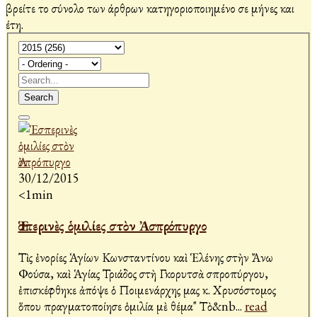
βρείτε το σύνολο των άρθρων κατηγοριοποιημένο σε μήνες και
έτη.
Search
30/12/2015
<1min
Ἑσπερινὲς ὁμιλίες στὸν Ἀσπρόπυργο
Τὶς ἐνορίες Ἁγίων Κωνσταντίνου καὶ Ἑλένης στὴν Ἄνω
Φούσα, καὶ Ἁγίας Τριάδος στὴ Γκορυτσὰ Ἀσπροπύργου,
ἐπισκέφθηκε ἀπόψε ὁ Ποιμενάρχης μας κ. Χρυσόστομος
ὅπου πραγματοποίησε ὁμιλία μὲ θέμα" Τὸ&nb
...
read