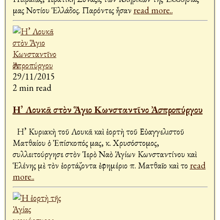
μας Νοτίου Ἑλλάδος. Παρόντες ἦσαν
read more..
29/11/2015
2 min read
Η’ Λουκᾶ στὸν Ἅγιο Κωνσταντῖνο Ἀσπροπύργου
Η’ Κυριακὴ τοῦ Λουκᾶ καὶ ἑορτὴ τοῦ Εὐαγγελιστοῦ
Ματθαίου ὁ Ἐπίσκοπός μας, κ. Χρυσόστομος,
συλλειτούργησε στὸν Ἱερὸ Ναὸ Ἁγίων Κωνσταντίνου καὶ
Ἑλένης μὲ τὸν ἑορτάζοντα ἐφημέριο π. Ματθαῖο καὶ το
read
more..