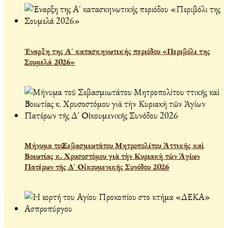
Έναρξη της Α´ κατασκηνωτικής περιόδου «Περιβόλι της
Σουμελά 2026»
Μήνυμα τοῦ Σεβασμιωτάτου Μητροπολίτου Ἀττικῆς καὶ
Βοιωτίας κ. Χρυσοστόμου γιὰ τὴν Κυριακὴ τῶν Ἁγίων
Πατέρων τῆς Δ´ Οἰκουμενικῆς Συνόδου 2026