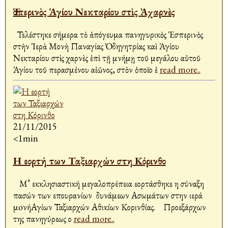
Ἑσπερινὸς Ἁγίου Νεκταρίου στὶς Ἀχαρνὲς
Τελέστηκε σήμερα τὸ ἀπόγευμα πανηγυρικὸς Ἑσπερινὸς
στὴν Ἱερὰ Μονὴ Παναγίας Ὁδηγητρίας καὶ Ἁγίου
Νεκταρίου στὶς Ἀχαρνὲς ἐπὶ τῇ μνήμῃ τοῦ μεγάλου αὐτοῦ
Ἁγίου τοῦ περασμένου αἰῶνος, στὸν ὁποῖο ἐ
read more..
21/11/2015
<1min
Η εορτή των Ταξιαρχών στη Κόρινθο
Μ’ εκκλησιαστική μεγαλοπρέπεια εορτάσθηκε η σύναξη
πασών των επουρανίων δυνάμεων Ασωμάτων στην ιερά
μoνήΑγίων Ταξιαρχών Αθικίων Κορινθίας. Προεξάρχων
της πανηγύρεως ο
read more..