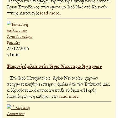
Ἱεράρχου καὶ ὑπερμάχου τῆς πρώτης Οἰκουμενικῆς Συνόδου
Ἁγίου Σπυρίδωνος στὸν ὁμώνυμο Ἱερὸ Ναὸ στὸ Κριεκούκι
Ἀττικῆς. Λειτουργὸς
read more..
23/12/2015
<1min
Ἑσπερινὴ ὁμιλία στὸν Ἅγιο Νεκτάριο Ἀχαρνῶν
Στὸ Ἱερὸ Ἡσυχαστήριο Ἁγίου Νεκταρίου Ἀχαρνῶν
πραγματοποιήθηκε ἑσπερινὴ ὁμιλία ἀπὸ τὸν Ἐπίσκοπό μας,
κ. Χρυσόστομο,ὁ ὁποῖος ἀνέπτυξε τὸ θέμα «Ἡ ὀρθὴ
διαπαιδαγώγηση καθῆκον τῶν
read more..