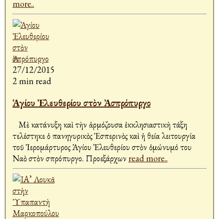
more..
27/12/2015
2 min read
Ἁγίου Ἐλευθερίου στὸν Ἀσπρόπυργο
Μὲ κατάνυξη καὶ τὴν ἁρμόζουσα ἐκκλησιαστικὴ τάξη
τελέστηκε ὁ πανηγυρικὸς Ἑσπερινὸς καὶ ἡ θεία λειτουργία
τοῦ Ἱερομάρτυρος Ἁγίου Ἐλευθερίου στὸν ὁμώνυμό του
Ναὸ στὸν Ἀσπρόπυργο. Προεξάρχων
read more..