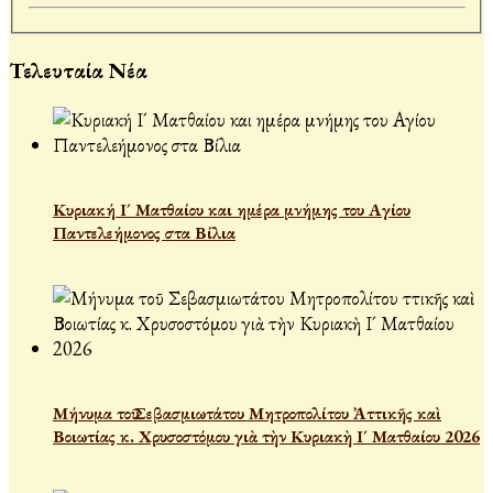
Τελευταία Νέα
Κυριακή Ι´ Ματθαίου και ημέρα μνήμης του Αγίου
Παντελεήμονος στα Βίλια
Μήνυμα τοῦ Σεβασμιωτάτου Μητροπολίτου Ἀττικῆς καὶ
Βοιωτίας κ. Χρυσοστόμου γιὰ τὴν Κυριακὴ Ι´ Ματθαίου 2026