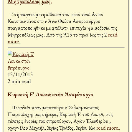
Μητροπόλεως μας.
Στη παρακείμενη αίθουσα του ιερού ναού Αγίου
Κωνσταντίνου στην Άνω Φούσα Ασπροπύργου
πραγματοποιήθηκε με απόλυτη επιτυχία η αιμοδοσία της
Μητροπόλεως μας . Από της 9.15 το πρωί έως της 2
read
more..
15/11/2015
2 min read
Κυριακὴ Ε' Λουκᾶ στὸν Ἀσπρόπυργο
Περιοδεία πραγματοποίησε ὁ Σεβασμιώτατος
Ποιμενάρχης μας σήμερα, Κυριακὴ Ἐ' τοῦ Λουκᾶ, στὶς
τέσσερις ἐνορίες τοῦ Ἀσπροπύργου, Ἁγίου Ἐλευθερίου ,
Ἀρχαγγέλου Μιχαήλ, Ἁγίας Τριάδος, Ἁγίου Κω
read more..