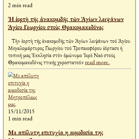
2 min read
Ἡ ἑορτὴ τῆς ἀνακομιδῆς τῶν Ἁγίων λειψάνων
Ἁγίου Γεωργίου στοὺς Θρακομακεδόνες
Τὴν ἑορτὴ τῆς ἀνακομιδῆς τῶν Ἁγίων λειψάνων τοῦ Ἁγίου
Μεγαλομάρτυρος Γεωργίου τοῦ Τροπαιοφόρου ἑόρτασε ἡ
τοπική μας Ἐκκλησία στὸν ὁμώνυμο Ἱερὸ Ναὸ στοὺς
Θρακομακεδόνες Ἀττικῆς χοροστατοῦν
read more..
15/11/2015
1 min read
Με απόλυτη επιτυχία η αιμοδοσία της