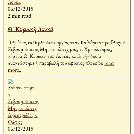
06/12/2015
2 min read
Θ' Κυριακὴ Λουκᾶ
Τῆς θείας καὶ ἱερᾶς Λειτουργίας στὸν Καθεδρικὸ προεξῆρχε ὁ
Σεβασμιώτατος Μητροπολίτης μας, κ. Χρυσόστομος,
σήμερα Θ' Κυριακὴ τοῦ Λουκᾶ, κατὰ τὴν ὁποία
ἀναγνώστηκε ἡ παραβολὴ τοῦ ἄφρονος πλουσίου
read
more..
06/12/2015