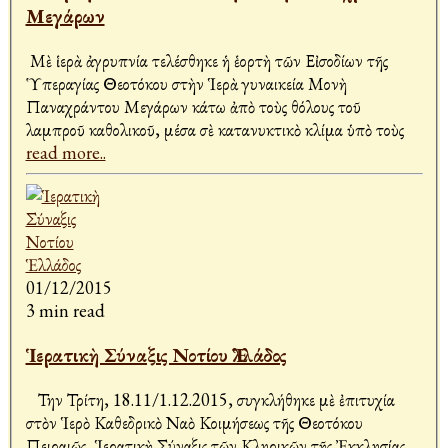
Μεγάρων
Μὲ ἱερὰ ἀγρυπνία τελέσθηκε ἡ ἑορτὴ τῶν Εἰσοδίων τῆς
Ὑπεραγίας Θεοτόκου στὴν Ἱερὰ γυναικεία Μονὴ
Παναχράντου Μεγάρων κάτω ἀπὸ τοὺς θόλους τοῦ
λαμπροῦ καθολικοῦ, μέσα σὲ κατανυκτικὸ κλίμα ὑπὸ τοὺς
read more..
01/12/2015
3 min read
Ἱερατικὴ Σύναξις Νοτίου Ἑλλάδος
Την Τρίτη, 18.11/1.12.2015, συγκλήθηκε μὲ ἐπιτυχία
στὸν Ἱερὸ Καθεδρικὸ Ναὸ Κοιμήσεως τῆς Θεοτόκου
Πειραιῶς, Ἱερατικὴ Σύναξις τῶν Κληρικῶν τῆς Ἐκκλησίας