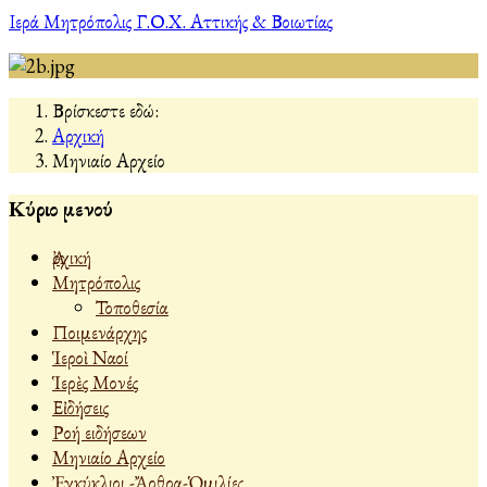
Ιερά Μητρόπολις Γ.Ο.Χ. Αττικής & Βοιωτίας
Βρίσκεστε εδώ:
Αρχική
Μηνιαίο Αρχείο
Κύριο μενού
Ἀρχική
Μητρόπολις
Τοποθεσία
Ποιμενάρχης
Ἱεροὶ Ναοί
Ἱερὲς Μονές
Εἰδήσεις
Ροή ειδήσεων
Μηνιαίο Αρχείο
Ἐγκύκλιοι -Ἄρθρα-Ὁμιλίες