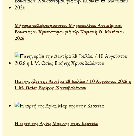
Μήνυμα τοῦ Σεβασμιωτάτου Μητροπολίτου Ἀττικῆς καὶ
Βοιωτίας κ. Χρυσοστόμου γιὰ τὴν Κυριακὴ Θ´ Ματθαίου
2026
Πανηγυρίζει την Δευτέρα 28 Ιουλίου / 10 Αυγούστου 2026 η
Ι. Μ. Οσίας Ειρήνης Χρυσοβαλάντου
Η εορτή της Αγίας Μαρίνης στην Κερατέα