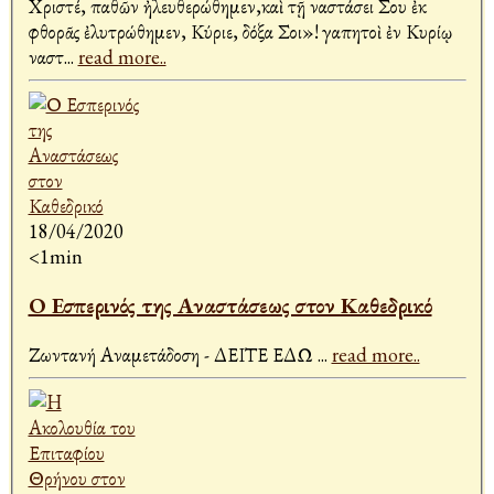
Χριστέ, παθῶν ἠλευθερώθημεν,καὶ τῇ Ἀναστάσει Σου ἐκ
φθορᾶς ἐλυτρώθημεν, Κύριε, δόξα Σοι»! Ἀγαπητοὶ ἐν Κυρίῳ
Ἀναστ
...
read more..
18/04/2020
<1min
Ο Εσπερινός της Αναστάσεως στον Καθεδρικό
Ζωντανή Αναμετάδοση - ΔΕΙΤΕ ΕΔΩ
...
read more..