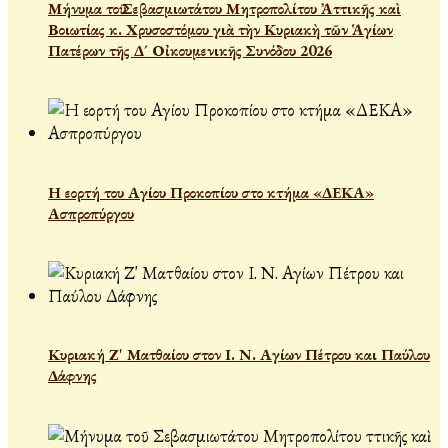
Μήνυμα τοῦ Σεβασμιωτάτου Μητροπολίτου Ἀττικῆς καὶ
Βοιωτίας κ. Χρυσοστόμου γιὰ τὴν Κυριακὴ τῶν Ἁγίων
Πατέρων τῆς Δ´ Οἰκουμενικῆς Συνόδου 2026
Η εορτή του Αγίου Προκοπίου στο κτήμα «ΔΕΚΑ»
Ασπροπύργου
Κυριακή Ζ' Ματθαίου στον Ι. Ν. Αγίων Πέτρου και Παύλου
Δάφνης