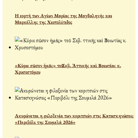
Η εορτή των Αγίων Μαρίας της Μαγδαληνής και
Μαρκέλλης της Χιοπολίτιδος
«Κύριε σῶσον ἡμᾶς» τοῦ Σεβ. Ἀττικῆς καὶ Βοιωτίας κ.
Χρυσοστόμου
Ακυρώνεται η φιλοξενία των κοριτσιών στις Κατασκηνώσεις
«Περιβόλι της Σουμελά 2026»