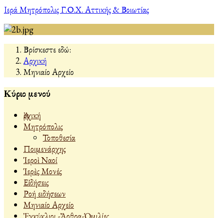
Ιερά Μητρόπολις Γ.Ο.Χ. Αττικής & Βοιωτίας
Βρίσκεστε εδώ:
Αρχική
Μηνιαίο Αρχείο
Κύριο μενού
Ἀρχική
Μητρόπολις
Τοποθεσία
Ποιμενάρχης
Ἱεροὶ Ναοί
Ἱερὲς Μονές
Εἰδήσεις
Ροή ειδήσεων
Μηνιαίο Αρχείο
Ἐγκύκλιοι -Ἄρθρα-Ὁμιλίες