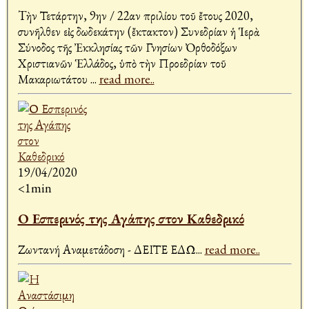
Tὴν Τετάρτην, 9ην / 22αν Ἀπριλίου τοῦ ἔτους 2020,
συνῆλθεν εἰς δωδεκάτην (ἔκτακτον) Συνεδρίαν ἡ Ἱερὰ
Σύνοδος τῆς Ἐκκλησίας τῶν Γνησίων Ὀρθοδόξων
Χριστιανῶν Ἑλλάδος, ὑπὸ τὴν Προεδρίαν τοῦ
Μακαριωτάτου
...
read more..
19/04/2020
<1min
Ο Εσπερινός της Αγάπης στον Καθεδρικό
Ζωντανή Αναμετάδοση - ΔΕΙΤΕ ΕΔΩ
...
read more..