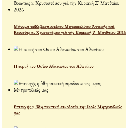
Μήνυμα τοῦ Σεβασμιωτάτου Μητροπολίτου Ἀττικῆς καὶ
Βοιωτίας κ. Χρυσοστόμου γιὰ τὴν Κυριακὴ Ζ΄ Ματθαίου 2026
Η εορτή του Οσίου Αθανασίου του Αθωνίτου
Επιτυχής η 38η τακτική αιμοδοσία της Ιεράς Μητροπόλεώς
μας