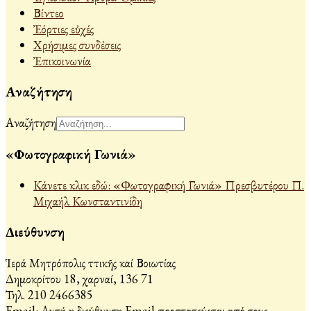
Βίντεο
Ἐόρτιες εὐχές
Χρήσιμες συνδέσεις
Ἐπικοινωνία
Αναζήτηση
Αναζήτηση
«Φωτογραφική Γωνιά»
Κάνετε κλικ εδώ: «Φωτογραφική Γωνιά» Πρεσβυτέρου Π.
Μιχαήλ Κωνσταντινίδη
Διεύθυνση
Ἱερά Μητρόπολις Ἀττικῆς καί Βοιωτίας
Δημοκρίτου 18, Ἀχαρναί, 136 71
Τηλ. 210 2466385
Email:
Αυτή η διεύθυνση Email προστατεύεται από τους