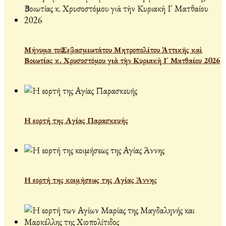
Μήνυμα τοῦ Σεβασμιωτάτου Μητροπολίτου Ἀττικῆς καὶ
Βοιωτίας κ. Χρυσοστόμου γιὰ τὴν Κυριακὴ Ι´ Ματθαίου 2026
Η εορτή της Αγίας Παρασκευής
Η εορτή της κοιμήσεως της Αγίας Άννης