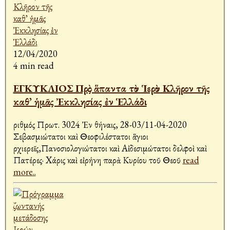
12/04/2020
4 min read
ΕΓΚΥΚΛΙΟΣ Πρὸς ἅπαντα τὸν Ἱερὸν Κλῆρον τῆς
καθ᾽ ἡμᾶς Ἐκκλησίας ἐν Ἑλλάδι
Ἀριθμός Πρωτ. 3024 Ἐν Ἀθήναις, 28-03/11-04-2020
Σεβασμιώτατοι καὶ Θεοφιλέστατοι ἅγιοι
Ἀρχιερεῖς,Πανοσιολογιώτατοι καὶ Αἰδεσιμώτατοι Ἀδελφοὶ καὶ
Πατέρες· Xάρις καὶ εἰρήνη παρὰ Κυρίου τοῦ Θεοῦ
read
more..