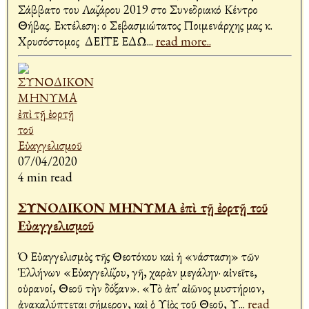
Σάββατο του Λαζάρου 2019 στο Συνεδριακό Κέντρο
Θήβας. Εκτέλεση: ο Σεβασμιώτατος Ποιμενάρχης μας κ.
Χρυσόστομος ΔΕΙΤΕ ΕΔΩ
...
read more..
07/04/2020
4 min read
ΣΥΝΟΔΙΚΟΝ ΜΗΝΥΜΑ ἐπὶ τῇ ἐορτῇ τοῦ
Εὐαγγελισμοῦ
Ὁ Εὐαγγελισμὸς τῆς Θεοτόκου καὶ ἡ «Ἀνάσταση» τῶν
Ἑλλήνων «Εὐαγγελίζου, γῆ, χαρὰν μεγάλην· αἰνεῖτε,
οὐρανοί, Θεοῦ τὴν δόξαν». «Τὸ ἀπ' αἰῶνος μυστήριον,
ἀνακαλύπτεται σήμερον, καὶ ὁ Υἱὸς τοῦ Θεοῦ, Υ
...
read