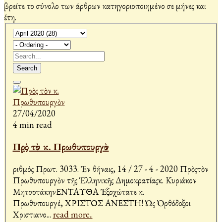
βρείτε το σύνολο των άρθρων κατηγοριοποιημένο σε μήνες και
έτη.
Search
27/04/2020
4 min read
Πρὸς τὸν κ. Πρωθυπουργὸν
Ἀριθμός Πρωτ. 3033. Ἐν Ἀθήναις, 14 / 27 - 4 - 2020 Πρὸςτὸν
Πρωθυπουργὸν τῆς Ἑλληνικῆς Δημοκρατίαςκ. Κυριάκον
ΜητσοτάκηνΕΝΤΑΥΘΑ Ἐξοχώτατε κ.
Πρωθυπουργέ, ΧΡΙΣΤΟΣ ΑΝΕΣΤΗ! Ὡς Ὀρθόδοξοι
Χριστιανο
...
read more..