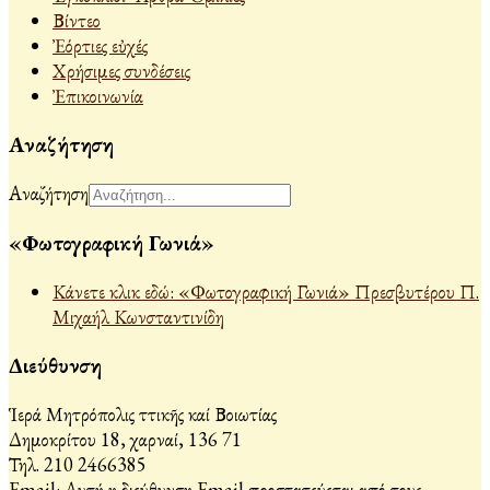
Βίντεο
Ἐόρτιες εὐχές
Χρήσιμες συνδέσεις
Ἐπικοινωνία
Αναζήτηση
Αναζήτηση
«Φωτογραφική Γωνιά»
Κάνετε κλικ εδώ: «Φωτογραφική Γωνιά» Πρεσβυτέρου Π.
Μιχαήλ Κωνσταντινίδη
Διεύθυνση
Ἱερά Μητρόπολις Ἀττικῆς καί Βοιωτίας
Δημοκρίτου 18, Ἀχαρναί, 136 71
Τηλ. 210 2466385
Email:
Αυτή η διεύθυνση Email προστατεύεται από τους