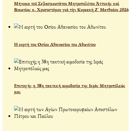
Μήνυμα τοῦ Σεβασμιωτάτου Μητροπολίτου Ἀττικῆς καὶ
Βοιωτίας κ. Χρυσοστόμου γιὰ τὴν Κυριακὴ Ζ΄ Ματθαίου 2026
Η εορτή του Οσίου Αθανασίου του Αθωνίτου
Επιτυχής η 38η τακτική αιμοδοσία της Ιεράς Μητροπόλεώς
μας