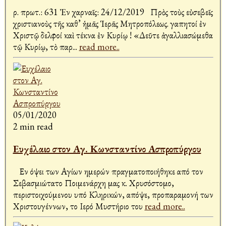
Ἀρ. πρωτ.: 631 Ἐν Ἀχαρναῖς: 24/12/2019 Πρὸς τοὺς εὐσεβεῖς
χριστιανοὺς τῆς καθ’ ἡμᾶς Ἱερᾶς Μητροπόλεως. Ἀγαπητοί ἐν
Χριστῷ Ἀδελφοί καὶ τέκνα ἐν Κυρίῳ ! «Δεῦτε ἀγαλλιασώμεθα
τῷ Κυρίῳ, τὸ παρ
...
read more..
05/01/2020
2 min read
Ευχέλαιο στον Αγ. Κωνσταντίνο Ασπροπύργου
Εν όψει των Αγίων ημερών πραγματοποιήθηκε από τον
Σεβασμιώτατο Ποιμενάρχη μας κ. Χρυσόστομο,
περιστοιχούμενου υπό Κληρικών, απόψε, προπαραμονή των
Χριστουγέννων, το Ιερό Μυστήριο του
read more..