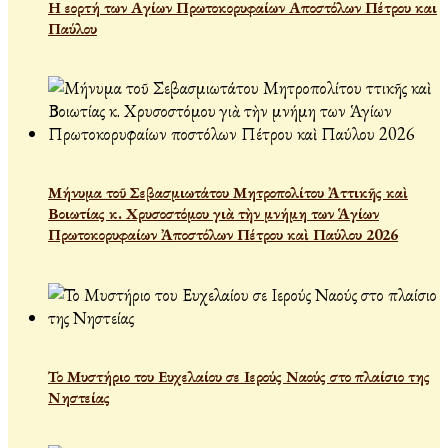
Η εορτή των Αγίων Πρωτοκορυφαίων Αποστόλων Πέτρου και
Παύλου
Μήνυμα τοῦ Σεβασμιωτάτου Μητροπολίτου Ἀττικῆς καὶ
Βοιωτίας κ. Χρυσοστόμου γιὰ τὴν μνήμη των Ἁγίων
Πρωτοκορυφαίων Ἀποστόλων Πέτρου καὶ Παύλου 2026
Το Μυστήριο του Ευχελαίου σε Ιερούς Ναούς στο πλαίσιο της
Νηστείας