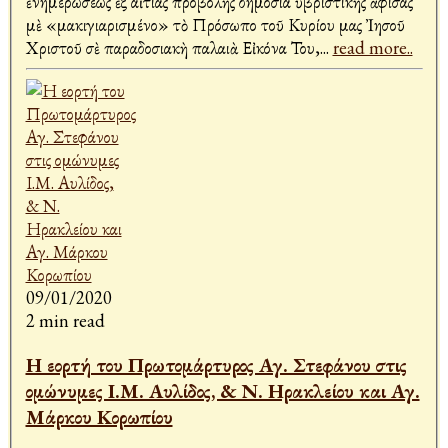
ἐνημερώσεως ἐξ αἰτίας προβολῆς δημόσια ὑβριστικῆς ἀφίσας
μὲ «μακιγιαρισμένο» τὸ Πρόσωπο τοῦ Κυρίου μας Ἰησοῦ
Χριστοῦ σὲ παραδοσιακὴ παλαιὰ Εἰκόνα Του,
...
read more..
09/01/2020
2 min read
Η εορτή του Πρωτομάρτυρος Αγ. Στεφάνου στις
ομώνυμες Ι.Μ. Αυλίδος, & Ν. Ηρακλείου και Αγ.
Μάρκου Κορωπίου