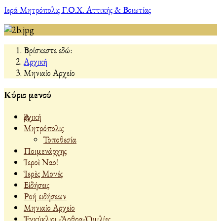
Ιερά Μητρόπολις Γ.Ο.Χ. Αττικής & Βοιωτίας
Βρίσκεστε εδώ:
Αρχική
Μηνιαίο Αρχείο
Κύριο μενού
Ἀρχική
Μητρόπολις
Τοποθεσία
Ποιμενάρχης
Ἱεροὶ Ναοί
Ἱερὲς Μονές
Εἰδήσεις
Ροή ειδήσεων
Μηνιαίο Αρχείο
Ἐγκύκλιοι -Ἄρθρα-Ὁμιλίες