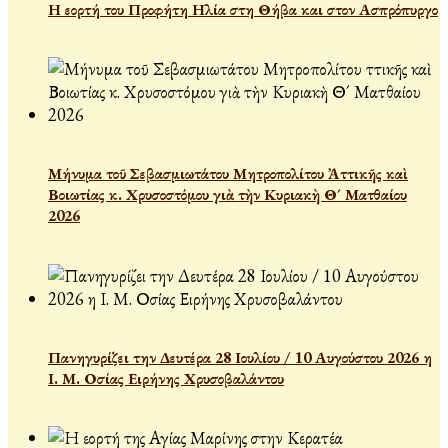
Η εορτή του Προφήτη Ηλία στη Θήβα και στον Ασπρόπυργο
Μήνυμα τοῦ Σεβασμιωτάτου Μητροπολίτου Ἀττικῆς καὶ
Βοιωτίας κ. Χρυσοστόμου γιὰ τὴν Κυριακὴ Θ´ Ματθαίου
2026
Πανηγυρίζει την Δευτέρα 28 Ιουλίου / 10 Αυγούστου 2026 η
Ι. Μ. Οσίας Ειρήνης Χρυσοβαλάντου