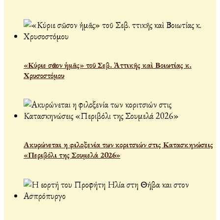
«Κύριε σῶσον ἡμᾶς» τοῦ Σεβ. Ἀττικῆς καὶ Βοιωτίας κ.
Χρυσοστόμου
Ακυρώνεται η φιλοξενία των κοριτσιών στις Κατασκηνώσεις
«Περιβόλι της Σουμελά 2026»