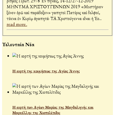
Ἀριθμός Πρωτ. 2978 Ἐν Ἀθήναις, 14-12/27-12-2019
ΜΗΝΥΜΑ ΧΡΙΣΤΟΥΓΕΝΝΩΝ 2019 «Μυστήριον
ξένον ὁρῶ καὶ παράδοξον» Ἀγαπητοὶ Πατέρες καὶ Ἀδελφοί,
τέκνα ἐν Κυρίῳ ἀγαπητά· ΤΑ Χριστούγεννα εἶναι ἡ Ἑο
...
read more..
Τελευταία Νέα
Η εορτή της κοιμήσεως της Αγίας Άννης
Η εορτή των Αγίων Μαρίας της Μαγδαληνής και
Μαρκέλλης της Χιοπολίτιδος