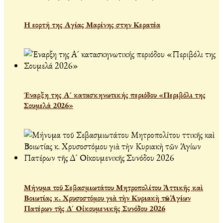
Η εορτή της Αγίας Μαρίνης στην Κερατέα
Έναρξη της Α´ κατασκηνωτικής περιόδου «Περιβόλι της
Σουμελά 2026»
Μήνυμα τοῦ Σεβασμιωτάτου Μητροπολίτου Ἀττικῆς καὶ
Βοιωτίας κ. Χρυσοστόμου γιὰ τὴν Κυριακὴ τῶν Ἁγίων
Πατέρων τῆς Δ´ Οἰκουμενικῆς Συνόδου 2026