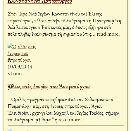
Κωνσταντῖνο Ἀσπροπύργου
Στὸν Ἱερὸ Ναὸ Ἁγίων Κωνσταντίνου καὶ Ἑλένης
Ἀσπροπύργου, τέλεσε ἀπόψε τὸ ἀπόγευμα τὴ Προηγιασμένη
θεία λειτουργία ὁ Ἐπίσκοπὸς μας, ὁ ὁποῖος ἐξήγησε στὸ
πολυπληθὲς ἐκκλησίασμα τὴ σημασία αὐτῆς.
...
read more..
10/03/2014
<1min
Ὁμιλίες στὶς ἐνορίες τοῦ Ἀσπροπύργου
Ὁμιλίες πραγματοποιήθηκαν ἀπὸ τὸν Σεβασμιώτατο
Ποιμενάρχη μας, στὶς ἐνορίες Ἀσπροπύργου, Ἁγίου
Ἐλευθερίου, Ἀρχαγγέλου Μιχαὴλ καὶ Ἁγίας Τριάδος, σήμερα
τὸ ἀπόγευμα μὲ θέμα '' ἡ
read more..