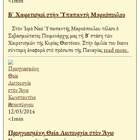
<1min
Β΄ Χαιρετισμοὶ στὴν Ὑπαπαντὴ Μαρκόπουλου
Στὸν Ἱερὸ Ναὸ Ὑπαπαντῆς Μαρκόπουλου τέλεσε ὁ
Σεβασμιώτατος Ποιμενάρχης μας τὴ Β΄ στάση τῶν
Χαιρετισμῶν τῆς Κυρίας Θεοτόκου. Στὴν ὁμιλία του ἔκανε
σύντομη ἀναφορὰ στὸ πρόσωπο τῆς Παναγίας
read more..
12/03/2014
<1min
Προηγιασμένη Θεία Λειτουργία στὸν Ἅγιο