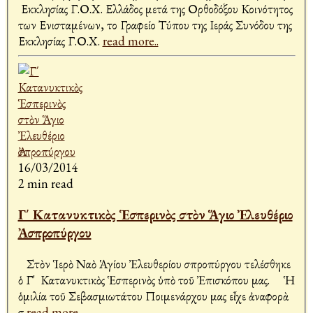
Εκκλησίας Γ.Ο.Χ. Ελλάδος μετά της Ορθοδόξου Κοινότητος
των Ενισταμένων, το Γραφείο Τύπου της Ιεράς Συνόδου της
Εκκλησίας Γ.Ο.Χ.
read more..
16/03/2014
2 min read
Γ΄ Κατανυκτικὸς Ἑσπερινὸς στὸν Ἅγιο Ἐλευθέριο
Ἀσπροπύργου
Στὸν Ἱερὸ Ναὸ Ἁγίου Ἐλευθερίου Ἀσπροπύργου τελέσθηκε
ὁ Γ' Κατανυκτικὸς Ἑσπερινὸς ὑπὸ τοῦ Ἐπισκόπου μας. Ἡ
ὁμιλία τοῦ Σεβασμιωτάτου Ποιμενάρχου μας εἶχε ἀναφορὰ
σ
read more..