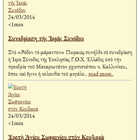
24/03/2014
<1min
Συνεδρίαση τῆς Ἱερᾶς Συνόδου
Στὸ «Ρόδον τὸ Ἀμάραντον» Πειραιῶς συνῆλθε σὲ συνεδρίαση
ἡ Ἱερὰ Σύνοδος τῆς Ἐκκλησίας Γ.Ο.Χ. Ἑλλάδος ὑπὸ τὴν
προεδρία τοῦ Μακαριωτάτου Ἀρχιεπισκόπου κ. Καλλινίκου,
ὅπου καὶ ἔγινε ἡ Ἀκολουθία τοῦ μεγάλο
...
read more..
24/03/2014
<1min
Ἑορτὴ Ἁγίου Σωφρονίου στὸν Κουβαρὰ