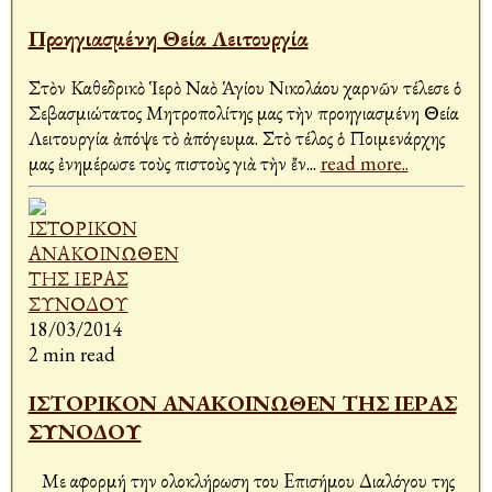
Προηγιασμένη Θεία Λειτουργία
Στὸν Καθεδρικὸ Ἱερὸ Ναὸ Ἁγίου Νικολάου Ἀχαρνῶν τέλεσε ὁ
Σεβασμιώτατος Μητροπολίτης μας τὴν προηγιασμένη Θεία
Λειτουργία ἀπόψε τὸ ἀπόγευμα. Στὸ τέλος ὁ Ποιμενάρχης
μας ἐνημέρωσε τοὺς πιστοὺς γιὰ τὴν ἔν
...
read more..
18/03/2014
2 min read
ΙΣΤΟΡΙΚΟΝ ΑΝΑΚΟΙΝΩΘΕΝ ΤΗΣ ΙΕΡΑΣ
ΣΥΝΟΔΟΥ
Με αφορμή την ολοκλήρωση του Eπισήμου Διαλόγου της