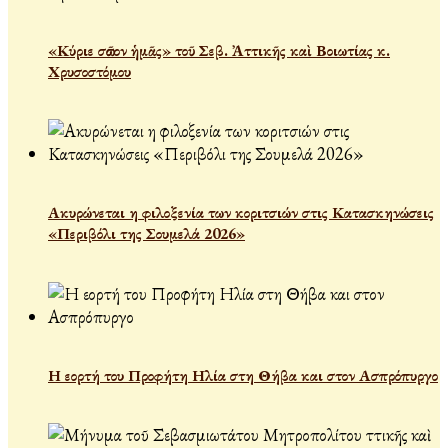
«Κύριε σῶσον ἡμᾶς» τοῦ Σεβ. Ἀττικῆς καὶ Βοιωτίας κ.
Χρυσοστόμου
Ακυρώνεται η φιλοξενία των κοριτσιών στις Κατασκηνώσεις
«Περιβόλι της Σουμελά 2026»
Η εορτή του Προφήτη Ηλία στη Θήβα και στον Ασπρόπυργο