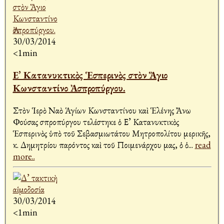
30/03/2014
<1min
Ε’ Κατανυκτικὸς Ἑσπερινὸς στὸν Ἅγιο
Κωνσταντίνο Ἀσπροπύργου.
Στὸν Ἱερὸ Ναὸ Ἁγίων Κωνσταντίνου καὶ Ἑλένης Ἄνω
Φούσας Ἀσπροπύργου τελέστηκε ὁ Ε’ Κατανυκτικὸς
Ἑσπερινὸς ὑπὸ τοῦ Σεβασμιωτάτου Μητροπολίτου Ἀμερικῆς,
κ. Δημητρίου παρόντος καὶ τοῦ Ποιμενάρχου μας, ὁ ὁ
...
read
more..
30/03/2014
<1min