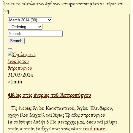
βρείτε το σύνολο των άρθρων κατηγοριοποιημένο σε μήνες και
έτη.
Search
31/03/2014
<1min
Ὁμιλίες στὶς ἐνορίες τοῦ Ἀσπροπύργου
Τὶς ἐνορίες Ἁγίου Κωνσταντίνου, Ἁγίου Ἐλευθερίου,
Ἀρχαγγέλου Μιχαὴλ καὶ Ἁγίας Τριάδος Ἀσπροπύργου
ἐπισκέφθηκε ἀπόψε ὁ Ποιμενάρχης μας, ὅπου καὶ μίλησε
στοὺς πιστοὺς ἐπεξηγώντας τοὺς κάποι
read more..