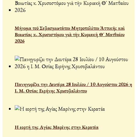
Μήνυμα τοῦ Σεβασμιωτάτου Μητροπολίτου Ἀττικῆς καὶ
Βοιωτίας κ. Χρυσοστόμου γιὰ τὴν Κυριακὴ Θ´ Ματθαίου
2026
Πανηγυρίζει την Δευτέρα 28 Ιουλίου / 10 Αυγούστου 2026 η
Ι. Μ. Οσίας Ειρήνης Χρυσοβαλάντου
Η εορτή της Αγίας Μαρίνης στην Κερατέα