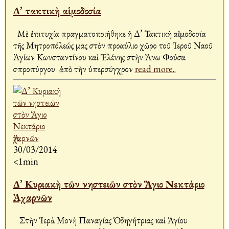
Δ’ τακτικὴ αἱμοδοσία
Μὲ ἐπιτυχία πραγματοποιήθηκε ἡ Δ’ Τακτικὴ αἱμοδοσία
τῆς Μητροπόλεώς μας στὸν προαύλιο χῶρο τοῦ Ἱεροῦ Ναοῦ
Ἁγίων Κωνσταντίνου καὶ Ἑλένης στὴν Ἄνω Φούσα
Ἀσπροπύργου ἀπὸ τὴν ὑπερσύγχρον
read more..
30/03/2014
<1min
Δ’ Κυριακὴ τῶν νηστειῶν στὸν Ἅγιο Νεκτάριο
Ἀχαρνῶν
Στὴν Ἱερὰ Μονὴ Παναγίας Ὁδηγήτριας καὶ Ἁγίου