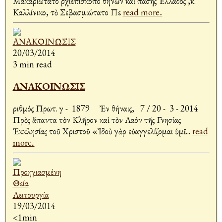
Μακαριώτατο Ἀρχιεπίσκοπο Ἀθηνῶν καὶ πάσης Ἑλλάδος ,κ.
Καλλίνικο, τὸ Σεβασμιώτατο Πε
read more..
20/03/2014
3 min read
ΑΝΑΚΟΙΝΩΣΙΣ
Ἀριθμός Πρωτ. γ - 1879 Ἐν Ἀθήναις, 7 / 20 - 3 - 2014
Πρὸς ἅπαντα τὸν Κλῆρον καὶ τὸν Λαόν τῆς Γνησίας
Ἐκκλησίας τοῦ Χριστοῦ «Ἰδοὺ γὰρ εὐαγγελίζομαι ὑμῖ
...
read
more..
19/03/2014
<1min