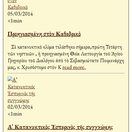
05/03/2014
<1min
Προηγιασμένη στὸν Καθεδρικὸ
Σὲ κατανυκτικὸ κλίμα τελέσθηκε σήμερα,πρώτη Τετάρτη
τῶν νηστειῶν , ἡ προηγιασμένη Θεία Λειτουργία τοῦ Ἁγίου
Γρηγορίου τοῦ Διαλόγου ἀπὸ τὸ Σεβασμιώτατο Ποιμενάρχη
μας, κ. Χρυσόστομο στὸν Κ
read more..
02/03/2014
<1min
Α’ Κατανυκτικὸς Ἑσπερινὸς τῆς συγγνώμης