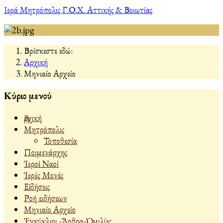
Ιερά Μητρόπολις Γ.Ο.Χ. Αττικής & Βοιωτίας
Βρίσκεστε εδώ:
Αρχική
Μηνιαίο Αρχείο
Κύριο μενού
Ἀρχική
Μητρόπολις
Τοποθεσία
Ποιμενάρχης
Ἱεροὶ Ναοί
Ἱερὲς Μονές
Εἰδήσεις
Ροή ειδήσεων
Μηνιαίο Αρχείο
Ἐγκύκλιοι -Ἄρθρα-Ὁμιλίες