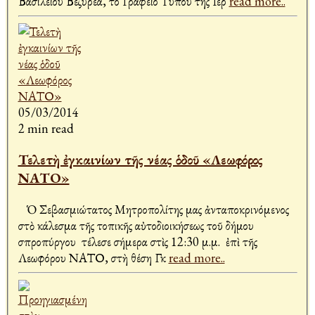
Βασιλείου Βεζυρέα, το Γραφείο Τύπου της Ιερ
read more..
05/03/2014
2 min read
Τελετὴ ἐγκαινίων τῆς νέας ὁδοῦ «Λεωφόρος
ΝΑΤΟ»
Ὁ Σεβασμιώτατος Μητροπολίτης μας ἀνταποκρινόμενος
στὸ κάλεσμα τῆς τοπικῆς αὐτοδιοικήσεως τοῦ δήμου
Ἀσπροπύργου τέλεσε σήμερα στὶς 12:30 μ.μ. ἐπὶ τῆς
Λεωφόρου ΝΑΤΟ, στὴ θέση Γκ
read more..