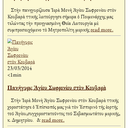
Στὴν πανηγυρίζουσα Ἱερὰ Μονὴ Ἁγίου Σωφρονίου στὸν
Κουβαρὰ Ἀττικῆς λειτούργησε σήμερα ὁ Ποιμενάρχης μας
τελώντας τὴν προηγιασμένη Θεία Λειτουργία μὲ
συμπροσευχόμενο τὸ Μητροπολίτη Ἀμερικῆς
read more..
23/03/2014
<1min
Πανήγυρις Ἁγίου Σωφρονίου στὸν Κουβαρὰ
Στὴν Ἱερὰ Μονὴ Ἁγίου Σωφρονίου στὸν Κουβαρὰ Ἀττικῆς
χοροστάτησε ὁ Ἐπίσκοπός μας γιὰ τὸν Ἑσπερινὸ τῆς ἑορτῆς
τοῦ Ἁγίου,συγχοροστατοῦντος τοῦ Σεβασμιωτάτου Ἀμερικῆς,
κ. Δημητρίου. &
read more..