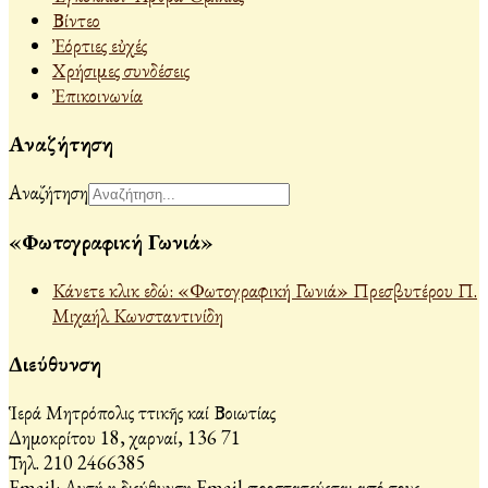
Βίντεο
Ἐόρτιες εὐχές
Χρήσιμες συνδέσεις
Ἐπικοινωνία
Αναζήτηση
Αναζήτηση
«Φωτογραφική Γωνιά»
Κάνετε κλικ εδώ: «Φωτογραφική Γωνιά» Πρεσβυτέρου Π.
Μιχαήλ Κωνσταντινίδη
Διεύθυνση
Ἱερά Μητρόπολις Ἀττικῆς καί Βοιωτίας
Δημοκρίτου 18, Ἀχαρναί, 136 71
Τηλ. 210 2466385
Email:
Αυτή η διεύθυνση Email προστατεύεται από τους