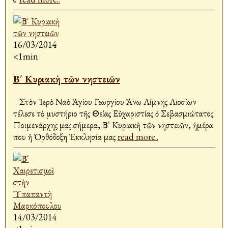
16/03/2014
<1min
Β΄ Κυριακὴ τῶν νηστειῶν
Στὸν Ἱερὸ Ναὸ Ἁγίου Γεωργίου Ἄνω Λίμνης Λιοσίων
τέλεσε τὸ μυστήριο τῆς Θείας Εὐχαριστίας ὁ Σεβασμιώτατος
Ποιμενάρχης μας σήμερα, Β΄ Κυριακὴ τῶν νηστειῶν, ἡμέρα
που ἡ Ὀρθόδοξη Ἐκκλησία μας
read more..
14/03/2014