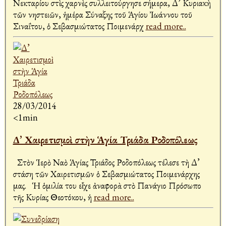
Νεκταρίου στὶς Ἀχαρνὲς συλλειτούργησε σήμερα, Δ’ Κυριακὴ
τῶν νηστειῶν, ἡμέρα Σύναξης τοῦ Ἁγίου Ἰωάννου τοῦ
Σιναΐτου, ὁ Σεβασμιώτατος Ποιμενάρχ
read more..
28/03/2014
<1min
Δ’ Χαιρετισμοὶ στὴν Ἁγία Τριάδα Ροδοπόλεως
Στὸν Ἱερὸ Ναὸ Ἁγίας Τριάδος Ροδοπόλεως τέλεσε τὴ Δ’
στάση τῶν Χαιρετισμῶν ὁ Σεβασμιώτατος Ποιμενάρχης
μας. Ἡ ὁμιλία του εἶχε ἀναφορὰ στὸ Πανάγιο Πρόσωπο
τῆς Κυρίας Θεοτόκου, ἡ
read more..