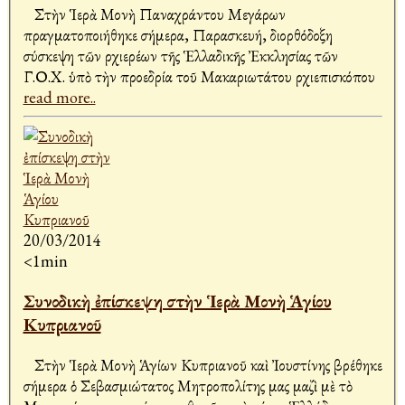
Στὴν Ἱερὰ Μονὴ Παναχράντου Μεγάρων
πραγματοποιήθηκε σήμερα, Παρασκευή, διορθόδοξη
σύσκεψη τῶν Ἀρχιερέων τῆς Ἑλλαδικῆς Ἐκκλησίας τῶν
Γ.Ο.Χ. ὑπὸ τὴν προεδρία τοῦ Μακαριωτάτου Ἀρχιεπισκόπου
read more..
20/03/2014
<1min
Συνοδικὴ ἐπίσκεψη στὴν Ἱερὰ Μονὴ Ἁγίου
Κυπριανοῦ
Στὴν Ἱερὰ Μονὴ Ἁγίων Κυπριανοῦ καὶ Ἰουστίνης βρέθηκε
σήμερα ὁ Σεβασμιώτατος Μητροπολίτης μας μαζὶ μὲ τὸ