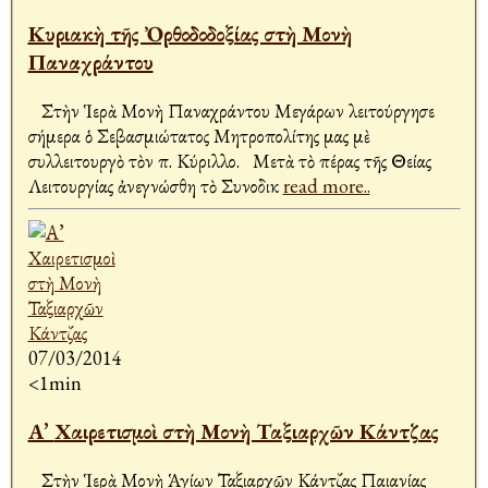
Κυριακὴ τῆς Ὀρθοδοδοξίας στὴ Μονὴ
Παναχράντου
Στὴν Ἱερὰ Μονὴ Παναχράντου Μεγάρων λειτούργησε
σήμερα ὁ Σεβασμιώτατος Μητροπολίτης μας μὲ
συλλειτουργὸ τὸν π. Κύριλλο. Μετὰ τὸ πέρας τῆς Θείας
Λειτουργίας ἀνεγνώσθη τὸ Συνοδικ
read more..
07/03/2014
<1min
Α’ Χαιρετισμοὶ στὴ Μονὴ Ταξιαρχῶν Κάντζας
Στὴν Ἱερὰ Μονὴ Ἁγίων Ταξιαρχῶν Κάντζας Παιανίας