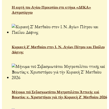
Η εορτή του Αγίου Προκοπίου στο κτήμα «ΔΕΚΑ»
Ασπροπύργου
Κυριακή Ζ' Ματθαίου στον Ι. Ν. Αγίων Πέτρου και Παύλου
Δάφνης
Μήνυμα τοῦ Σεβασμιωτάτου Μητροπολίτου Ἀττικῆς καὶ
Βοιωτίας κ. Χρυσοστόμου γιὰ τὴν Κυριακὴ Ζ΄ Ματθαίου 2026