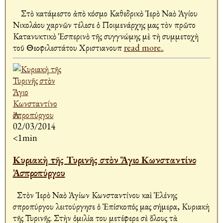
Στὸ κατάμεστο ἀπὸ κόσμο Καθεδρικὸ Ἱερὸ Ναὸ Ἁγίου
Νικολάου Ἀχαρνῶν τέλεσε ὁ Ποιμενάρχης μας τὸν πρῶτο
Κατανυκτικὸ Ἑσπερινὸ τῆς συγγνώμης μὲ τὴ συμμετοχὴ
τοῦ Θεοφιλεστάτου Χριστιανουπ
read more..
02/03/2014
<1min
Κυριακὴ τῆς Τυρινῆς στὸν Ἅγιο Κωνσταντίνο
Ἀσπροπύργου
Στὸν Ἱερὸ Ναὸ Ἁγίων Κωνσταντίνου καὶ Ἑλένης
Ἀσπροπύργου λειτούργησε ὁ Ἐπίσκοπός μας σήμερα, Κυριακὴ
τῆς Τυρινῆς. Στὴν ὁμιλία του μετέφερε σὲ ὅλους τὰ