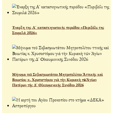
Έναρξη της Α´ κατασκηνωτικής περιόδου «Περιβόλι της
Σουμελά 2026»
Μήνυμα τοῦ Σεβασμιωτάτου Μητροπολίτου Ἀττικῆς καὶ
Βοιωτίας κ. Χρυσοστόμου γιὰ τὴν Κυριακὴ τῶν Ἁγίων
Πατέρων τῆς Δ´ Οἰκουμενικῆς Συνόδου 2026