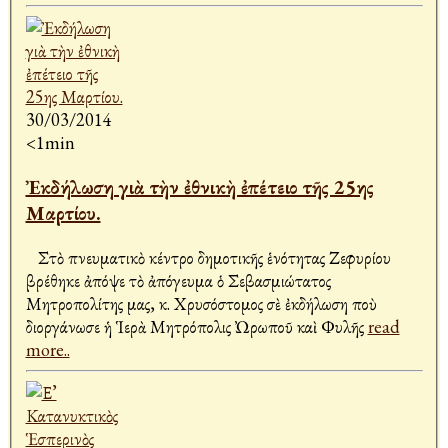
30/03/2014
<1min
Ἐκδήλωση γιὰ τὴν ἐθνικὴ ἐπέτειο τῆς 25ης
Μαρτίου.
Στὸ πνευματικὸ κέντρο δημοτικῆς ἑνότητας Ζεφυρίου
βρέθηκε ἀπόψε τὸ ἀπόγευμα ὁ Σεβασμιώτατος
Μητροπολίτης μας, κ. Χρυσόστομος σὲ ἐκδήλωση ποὺ
διοργάνωσε ἡ Ἱερὰ Μητρόπολις Ὠρωποῦ καὶ Φυλῆς
read
more..