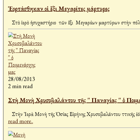
Ἑορτάσθηκαν οἱ ἕξι Μεγαρίτες μάρτυρες
Στὸ ἱερὸ ἡσυχαστήριο τῶν ἕξι Μεγαρέων μαρτύρων στὴν πόλη
28/08/2013
2 min read
Στὴ Μονὴ Χρυσοβαλάντου τῆς '' Παναγίας '' ὁ Ποιμ
read more..