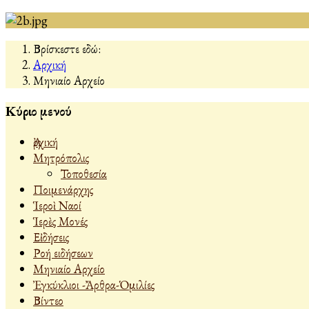
Βρίσκεστε εδώ:
Αρχική
Μηνιαίο Αρχείο
Κύριο μενού
Ἀρχική
Μητρόπολις
Τοποθεσία
Ποιμενάρχης
Ἱεροὶ Ναοί
Ἱερὲς Μονές
Εἰδήσεις
Ροή ειδήσεων
Μηνιαίο Αρχείο
Ἐγκύκλιοι -Ἄρθρα-Ὁμιλίες
Βίντεο