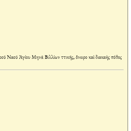
ῦ Ναοῦ Ἁγίου Μηνᾶ Βιλλίων Ἀττικῆς, ὄνειρο καὶ διακαὴς πόθος