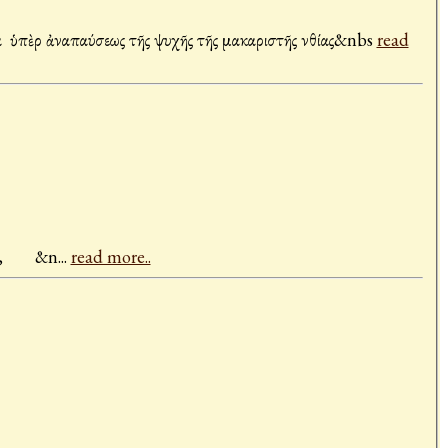
α ὑπὲρ ἀναπαύσεως τῆς ψυχῆς τῆς μακαριστῆς Ἀνθίας&nbs
read
στοῦ, &n
...
read more..