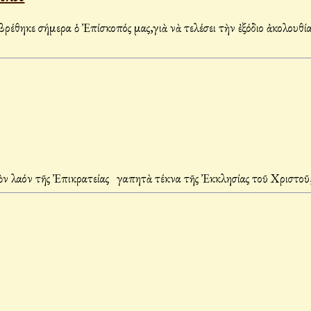
έθηκε σήμερα ὁ Ἐπίσκοπός μας,γιὰ νὰ τελέσει τὴν ἐξόδιο ἀκολουθί
 τὸν λαόν τῆς Ἐπικρατείας Ἀγαπητὰ τέκνα τῆς Ἐκκλησίας τοῦ Χρι