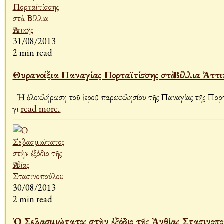
31/08/2013
2 min read
Θυρανοίξια Παναγίας Πορταϊτίσσης στὰ Βίλλια Ἀττ
Ἡ ὁλοκλήρωση τοῦ ἱεροῦ παρεκκλησίου τῆς Παναγίας τῆς Πορταϊ
γι
read more..
30/08/2013
2 min read
Ὁ Σεβασμιώτατος στὴν ἐξόδιο τῆς Ἀνθίας Στασινοπ