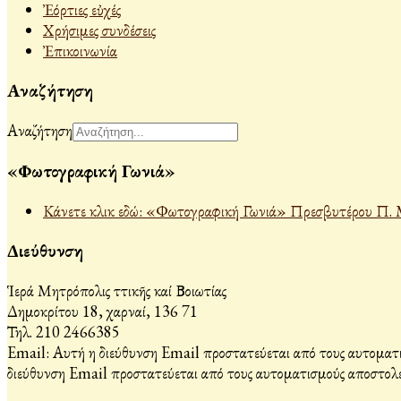
Ἐόρτιες εὐχές
Χρήσιμες συνδέσεις
Ἐπικοινωνία
Αναζήτηση
Αναζήτηση
«Φωτογραφική Γωνιά»
Κάνετε κλικ εδώ: «Φωτογραφική Γωνιά» Πρεσβυτέρου Π. 
Διεύθυνση
Ἱερά Μητρόπολις Ἀττικῆς καί Βοιωτίας
Δημοκρίτου 18, Ἀχαρναί, 136 71
Τηλ. 210 2466385
Email:
Αυτή η διεύθυνση Email προστατεύεται από τους αυτοματι
διεύθυνση Email προστατεύεται από τους αυτοματισμούς αποστολέ