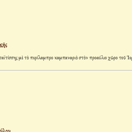
ικῆς
τίσσης μὲ τὸ περίλαμπρο καμπαναριὸ στὸν προαύλιο χῶρο τοῦ Ἱερο
ούλου