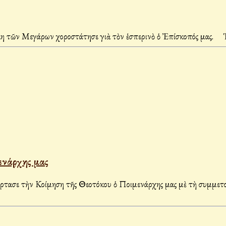
 τῶν Μεγάρων χοροστάτησε γιὰ τὸν ἑσπερινὸ ὁ Ἐπίσκοπός μας. 
ενάρχης μας