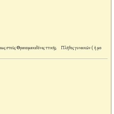
Σύμφωνα μὲ τὸ Ἁγιορείτικο τυπικὸ ἑορτάσθηκε ἡ Μετάσταση τῆς Θεοτόκου στὴν πανηγυρίζουσα ὁμώνυμη Ἱερὰ Μονὴ τῆς Κοιμήσεως στοὺς Θρακομακεδόνες Ἀττικῆς. Πλῆθος γυναικῶν ( ἡ μο