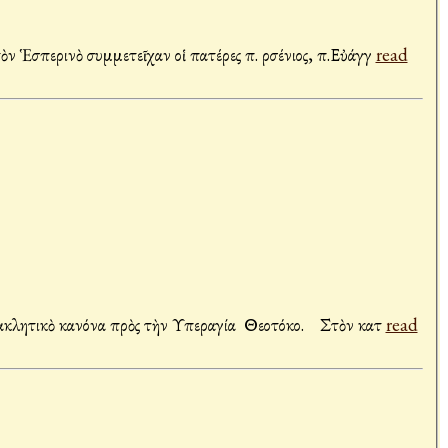
Βοιωτίας ἑορτάσθηκε μὲ ἰδιαίτερη λαμπρότητα ἡ ἑορτὴ τῆς Κοιμήσεως τῆς Θεοτόκου στὴν ὁμώνυμη Ἱερὰ Μονή. Στὸν Ἑσπερινὸ συμμετεῖχαν οἱ πατέρες π. Ἀρσένιος, π.Εὐάγγ
read
ρακλητικὸ κανόνα πρὸς τὴν Υπεραγία Θεοτόκο. Στὸν κατ
read