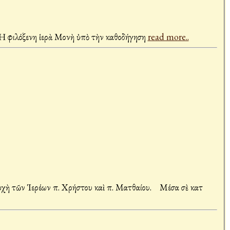
Ἡ φιλόξενη ἱερὰ Μονὴ ὐπὸ τὴν καθοδήγηση
read more..
Στὴν Ἱερὰ Μονὴ τῆς Ὁσίας Εἰρήνης Χρυσοβαλάντου Ἀττικῆς ἑόρτασε τὴν Κοίμηση τῆς Θεοτόκου ὁ Ποιμενάρχης μας μὲ τὴ συμμετοχὴ τῶν Ἱερέων π. Χρήστου καὶ π. Ματθαίου. Μέσα σὲ κατ