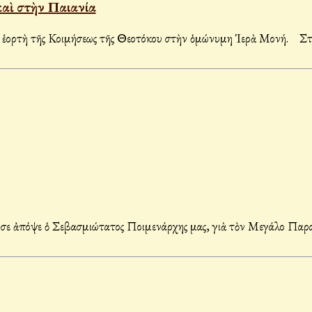
καὶ στὴν Παιανία
Στὰ Λεῦκτρα 
σε ἀπόψε ὁ Σεβασμιώτατος Ποιμενάρχης μας, γιὰ τὸν Μεγάλο Πα