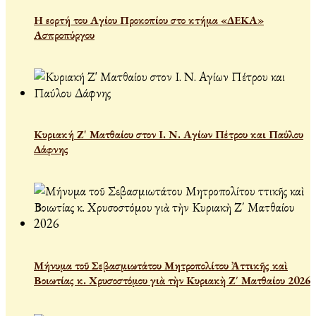
Η εορτή του Αγίου Προκοπίου στο κτήμα «ΔΕΚΑ»
Ασπροπύργου
Κυριακή Ζ' Ματθαίου στον Ι. Ν. Αγίων Πέτρου και Παύλου
Δάφνης
Μήνυμα τοῦ Σεβασμιωτάτου Μητροπολίτου Ἀττικῆς καὶ
Βοιωτίας κ. Χρυσοστόμου γιὰ τὴν Κυριακὴ Ζ΄ Ματθαίου 2026