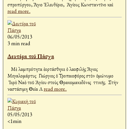
Ἀσπροπύργου, Ἅγιο Ἐλευθέριο, Ἁγίους Κωνσταντῖνο καὶ
read more..
06/05/2013
3 min read
Δευτέρα τοῦ Πάσχα
Μὲ λαμπρότητα ἑορτάσθηκε ὁ λαοφιλὴς Ἅγιος
Μεγαλομάρτυς Γεώργιος ὁ Τροπαιοφόρος στὸν ὁμώνυμο
Ἱερὸ Ναὸ τοῦ Ἁγίου στοὺς Θρακομακεδόνες Ἀττικῆς. Στὴν
Ἀναστάσιμη Θεία Λ
read more..
05/05/2013
<1min