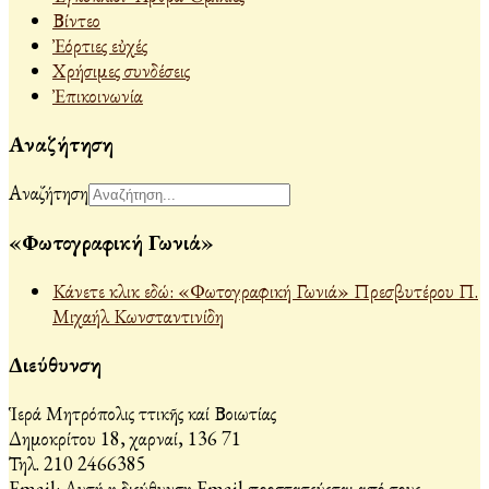
Βίντεο
Ἐόρτιες εὐχές
Χρήσιμες συνδέσεις
Ἐπικοινωνία
Αναζήτηση
Αναζήτηση
«Φωτογραφική Γωνιά»
Κάνετε κλικ εδώ: «Φωτογραφική Γωνιά» Πρεσβυτέρου Π.
Μιχαήλ Κωνσταντινίδη
Διεύθυνση
Ἱερά Μητρόπολις Ἀττικῆς καί Βοιωτίας
Δημοκρίτου 18, Ἀχαρναί, 136 71
Τηλ. 210 2466385
Email:
Αυτή η διεύθυνση Email προστατεύεται από τους