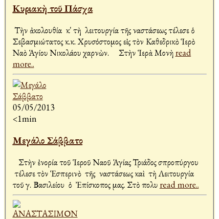
Κυριακὴ τοῦ Πάσχα
Τὴν ἀκολουθία κ' τὴ λειτουργία τῆς Ἀναστάσεως τέλεσε ὁ
Σεβασμιώτατος κ.κ. Χρυσόστομος εἰς τὸν Καθεδρικὸ Ἱερὸ
Ναὸ Ἁγίου Νικολάου Ἀχαρνὼν. Στὴν Ἱερὰ Μονὴ
read
more..
05/05/2013
<1min
Μεγάλο Σάββατο
Στὴν ἐνορία τοῦ Ἱεροῦ Ναοῦ Ἁγίας Τριάδος Ἀσπροπύργου
τέλεσε τὸν Ἑσπερινὸ τῆς Ἀναστάσεως καὶ τὴ Λειτουργία
τοῦ Ἀγ. Βασιλείου ὁ Ἐπίσκοπος μας. Στὸ πολυ
read more..