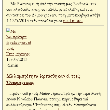
Μὲ ἰδιαίτερη τιμὴ ἀπὸ τὴν τοπικὴ μας Ἐκκλησία, την
τοπικὴ αὐτοδιοίκηση, τον Σύλλογο Εὐκλείδης καὶ τους
συντοπῖτες τοῦ Δήμου Ἀχαρνῶν, πραγματοποιήθηκε ἀπόψε
4-17/5/2013 στὸν προαύλιο χῶρο
read more..
15/05/2013
<1min
Μὲ λαμπρότητα ἑορτάσθηκαν οἱ τρεῖς
Ὁσιομάρτυρες
Πρώτη τοῦ μηνὸς Μαΐου σήμερα Τρίτη,στὴν Ἱερὰ Μονὴ
Ἁγίου Νικολάου Παιανίας Ἀττικῆς, παρευρέθηκε καὶ
συλλειτούργησε ὁ Ἐπίσκοπος μας, μὲ τὸν Μακαριώτατο