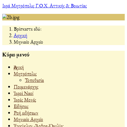
Ιερά Μητρόπολις Γ.Ο.Χ. Αττικής & Βοιωτίας
Βρίσκεστε εδώ:
Αρχική
Μηνιαίο Αρχείο
Κύριο μενού
Ἀρχική
Μητρόπολις
Τοποθεσία
Ποιμενάρχης
Ἱεροὶ Ναοί
Ἱερὲς Μονές
Εἰδήσεις
Ροή ειδήσεων
Μηνιαίο Αρχείο
Ἐγκύκλιοι -Ἄρθρα-Ὁμιλίες