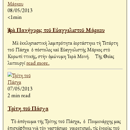
08/05/2013
<1min
Ἱερὰ Πανήγυρις τοῦ Εὐαγγελιστοῦ Μάρκου
Μὲ ἐκκλησιαστικὴ λαμπρότητα ἑορτάστηκε τὴ Τετάρτη
τοῦ Πάσχα ὁ Ἀπόστολος καὶ Εὐαγγελιστὴς Μᾶρκος στὸ
Κορωπὶ Ἀττικῆς, στὴν ὁμώνυμη Ἱερὰ Μονή. Τῆς Θείας
λειτουργί
read more..
07/05/2013
2 min read
Τρίτη τοῦ Πάσχα
Τὸ ἀπόγευμα τῆς Τρίτης τοῦ Πάσχα, ὁ Ποιμενάρχης μας
ἐπισκέφθηκε γιὰ τὸν Ἀναστάσιμο χαιρετισμό, τὶς ἐνορίες τοῦ