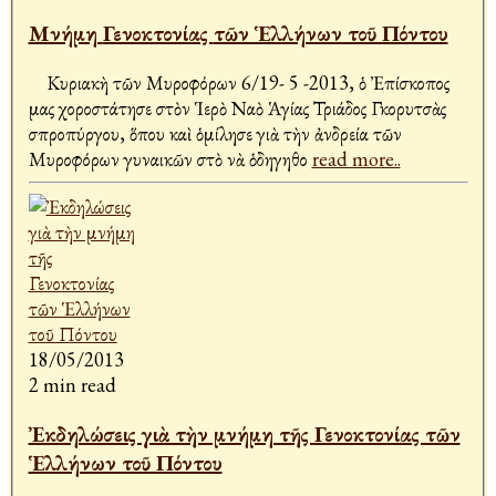
Μνήμη Γενοκτονίας τῶν Ἑλλήνων τοῦ Πόντου
Κυριακὴ τῶν Μυροφόρων 6/19- 5 -2013, ὁ Ἐπίσκοπος
μας χοροστάτησε στὸν Ἱερὸ Ναὸ Ἁγίας Τριάδος Γκορυτσὰς
Ἀσπροπύργου, ὅπου καὶ ὁμίλησε γιὰ τὴν ἀνδρεία τῶν
Μυροφόρων γυναικῶν στὸ νὰ ὁδηγηθο
read more..
18/05/2013
2 min read
Ἐκδηλώσεις γιὰ τὴν μνήμη τῆς Γενοκτονίας τῶν
Ἑλλήνων τοῦ Πόντου