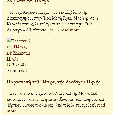
Σάββατο τοῦ Πάσχα
Πάσχα Κυρίου Πάσχα. Τὸ νέο Σάββατο τῆς
Διακαινησίμου, στὴν Ἱερὰ Μονὴ Ἁγίας Μαρίνης, στὴν
Κερατέα Ἀττικῆς, λειτούργησε στὴν Ἀναστάσιμη Θεία
Λειτουργία ὁ Ἐπίσκοπος μας μὲ
read more..
10/05/2013
3 min read
Παρασκευὴ τοῦ Πάσχα, τῆς Ζωοδόχου Πηγῆς
Στὸν κατάμεστο χῶρο τοῦ Ναοῦ καὶ τῆς Μονῆς ἀπὸ
πιστοὺς, σὲ κατάσταση κατανύξεως, μὲ Ἀναστάσιμους καὶ
ἐόρτιους ὕμνους τῆς ἡμέρας, ἀπὸ τοὺς λειτουργοὺς κλ
read
more..