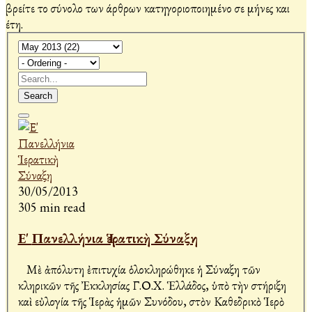
βρείτε το σύνολο των άρθρων κατηγοριοποιημένο σε μήνες και
έτη.
Search
30/05/2013
305 min read
Ε' Πανελλήνια Ἱερατικὴ Σύναξη
Μὲ ἀπόλυτη ἐπιτυχία ὁλοκληρώθηκε ἡ Σύναξη τῶν
κληρικῶν τῆς Ἐκκλησίας Γ.Ο.Χ. Ἑλλάδος, ὑπὸ τὴν στήριξη
καὶ εὐλογία τῆς Ἱερὰς ἡμῶν Συνόδου, στὸν Καθεδρικὸ Ἱερὸ