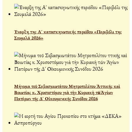
Έναρξη της Α´ κατασκηνωτικής περιόδου «Περιβόλι της
Σουμελά 2026»
Μήνυμα τοῦ Σεβασμιωτάτου Μητροπολίτου Ἀττικῆς καὶ
Βοιωτίας κ. Χρυσοστόμου γιὰ τὴν Κυριακὴ τῶν Ἁγίων
Πατέρων τῆς Δ´ Οἰκουμενικῆς Συνόδου 2026