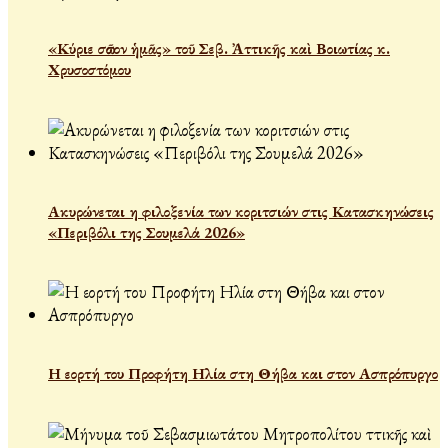
«Κύριε σῶσον ἡμᾶς» τοῦ Σεβ. Ἀττικῆς καὶ Βοιωτίας κ.
Χρυσοστόμου
Ακυρώνεται η φιλοξενία των κοριτσιών στις Κατασκηνώσεις
«Περιβόλι της Σουμελά 2026»
Η εορτή του Προφήτη Ηλία στη Θήβα και στον Ασπρόπυργο