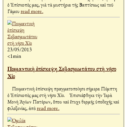
ὁ Ἐπίσκοπὸς μας, γιὰ τὰ μυστήρια τῆς Βαπτίσεως καὶ τοῦ
Γάμου
read more..
23/05/2013
<1min
Ποιμαντικὴ ἐπίσκεψη Σεβασμιωτάτου στὴ νῆσο
Χίο
Ποιμαντικὴ ἐπίσκεψη πραγματοποίησε σήμερα Πέμπτη
ὁ Ἐπίσκοπὸς μας στὴ νῆσο Χίο. Ἐπισκέφθηκε τὴν Ἱερὰ
Μονὴ Ἁγίων Πατέρων, ὅπου καὶ ἔτυχε θερμῆς ὑποδοχῆς καὶ
φιλοξενίας, ἀπὸ
read more..