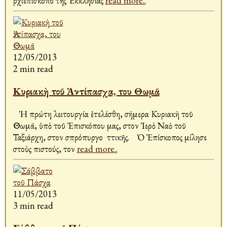
Ἀρχιεπίσκοπο τῆς Ἐκκλησίας
read more..
12/05/2013
2 min read
Κυριακὴ τοῦ Ἀντίπασχα, του Θωμᾶ
Ἡ πρώτη λειτουργία ἐτελέσθη, σήμερα Κυριακὴ τοῦ
Θωμᾶ, ὑπὸ τοῦ Ἐπισκόπου μας, στον Ἱερὸ Ναὸ τοῦ
Ταξιάρχη, στον Ἀσπρόπυργο Ἀττικῆς. Ὁ Ἐπίσκοπος μίλησε
στοὺς πιστούς, τον
read more..
11/05/2013
3 min read