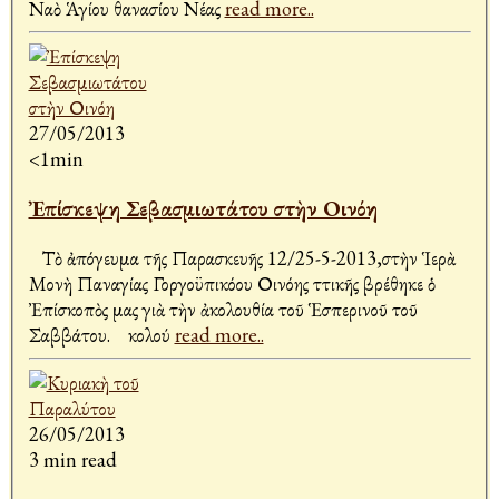
Ναὸ Ἁγίου Ἀθανασίου Νέας
read more..
27/05/2013
<1min
Ἐπίσκεψη Σεβασμιωτάτου στὴν Οινόη
Τὸ ἀπόγευμα τῆς Παρασκευῆς 12/25-5-2013,στὴν Ἱερὰ
Μονὴ Παναγίας Γοργοϋπικόου Οινόης Ἀττικῆς βρέθηκε ὁ
Ἐπίσκοπὸς μας γιὰ τὴν ἀκολουθία τοῦ Ἑσπερινοῦ τοῦ
Σαββάτου. Ἀκολού
read more..
26/05/2013
3 min read