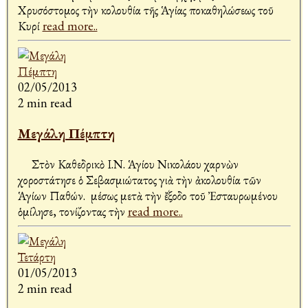
Χρυσόστομος τὴν Ἀκολουθία τῆς Ἁγίας Ἀποκαθηλώσεως τοῦ
Κυρί
read more..
02/05/2013
2 min read
Μεγάλη Πέμπτη
Στὸν Καθεδρικὸ Ι.Ν. Ἁγίου Νικολάου Ἀχαρνὼν
χοροστάτησε ὁ Σεβασμιώτατος γιὰ τὴν ἀκολουθία τῶν
Ἁγίων Παθών. Ἀμέσως μετὰ τὴν ἔξοδο τοῦ Ἐσταυρωμένου
ὁμίλησε, τονίζοντας τὴν
read more..
01/05/2013
2 min read