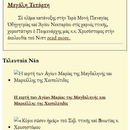
Μεγάλη Τετάρτη
Σὲ κλῖμα κατάνυξης στὴν Ἱερὰ Μονὴ Παναγίας
Ὁδηγητρίας καὶ Ἁγίου Νεκταρίου στὶς Ἀχαρνὲς Ἀττικῆς,
χοροστάτησε ὁ Ποιμενάρχης μας κ.κ. Χρυσόστομος στὴν
ἀκολουθία τοῦ Νιπτ
read more..
Τελευταία Νέα
Η εορτή των Αγίων Μαρίας της Μαγδαληνής και
Μαρκέλλης της Χιοπολίτιδος