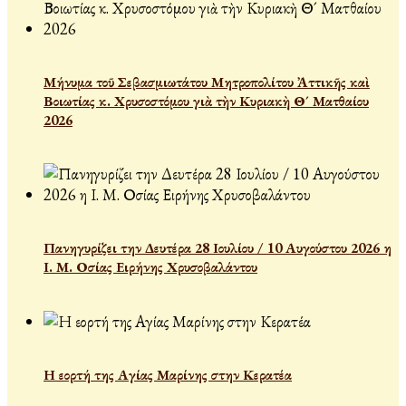
Μήνυμα τοῦ Σεβασμιωτάτου Μητροπολίτου Ἀττικῆς καὶ
Βοιωτίας κ. Χρυσοστόμου γιὰ τὴν Κυριακὴ Θ´ Ματθαίου
2026
Πανηγυρίζει την Δευτέρα 28 Ιουλίου / 10 Αυγούστου 2026 η
Ι. Μ. Οσίας Ειρήνης Χρυσοβαλάντου
Η εορτή της Αγίας Μαρίνης στην Κερατέα