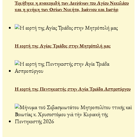
Τιμήθηκε η ανακομιδή των Λειψάνων του Αγίου Νικολάου
και η μνήμη των Οσίων Νικήτα, Ιωάννου και Ιωσήφ
Η εορτή της Αγίας Τριάδος στην Μητρόπολή μας
Η εορτή της Πεντηκοστής στην Αγία Τριάδα Ασπροπύργου