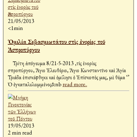
21/05/2013
<1min
Ὁμιλία Σεβασμιωτάτου στὶς ἐνορίες τοῦ
Ἀσπροπύργου
Τρίτη ἀπόγευμα 8/21-5-2013 ,τὶς ἐνορίες
Ἀσπροπύργου, Ἅγιο Ἐλευθέριο, Ἅγιο Κωνσταντῖνο καὶ Ἁγία
Τριάδα ἐπισκέφθηκε καὶ ὁμίλησε ὁ Ἐπίσκοπὸς μας, μὲ θέμα ‘’
Ὁ ἐγκαταλελειμμένος&nb
read more..
19/05/2013
2 min read