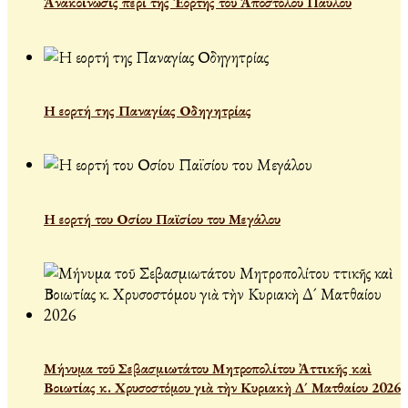
Ἀνακοίνωσις περὶ τῆς Ἑορτῆς τοῦ Ἀποστόλου Παύλου
Η εορτή της Παναγίας Οδηγητρίας
Η εορτή του Οσίου Παϊσίου του Μεγάλου
Μήνυμα τοῦ Σεβασμιωτάτου Μητροπολίτου Ἀττικῆς καὶ
Βοιωτίας κ. Χρυσοστόμου γιὰ τὴν Κυριακὴ Δ´ Ματθαίου 2026