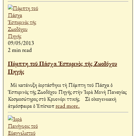
09/05/2013
2 min read
Πέμπτη τοῦ Πάσχα Ἑσπερινὸς τῆς Ζωοδόχου
Πηγῆς
Μὲ κατάνυξη ἑορτάσθηκε τὴ Πέμπτη τοῦ Πάσχα ὁ
Ἑσπερινὸς τῆς Ζωοδόχου Πηγῆς στὴν Ἱερὰ Μονὴ Παναγίας
Κοσμοσώτηρος στὸ Κρυονέρι Ἀττικῆς. Σὲ οἰκογενειακὴ
ἀτμόσφαιρα ὁ Ἐπίσκοπ
read more..