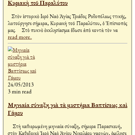
Κυριακὴ τοῦ Παραλύτου
Στὸν ἱστορικὸ Iερό Ναὸ Ἁγίας Τριάδος Ροδοπόλεως Ἀττικῆς,
λειτούργησε σήμερα, Κυριακὴ τοῦ Παραλύτου, ὁ Ἐπίσκοπὸς
μας. Στὸ πυκνὸ ἐκκλησίασμα ἔδωσε ἀπὸ κοντὰ τὸν Ἀνα
read more..
24/05/2013
3 min read
Μηνιαία σύναξη γιὰ τὰ μυστήρια Βαπτίσεως καὶ
Γάμου
Στὴ καθιερωμένη μηνιαία σύναξη, σήμερα Παρασκευή,
στὸν Καθεδρικὸ Ἱερὸ Ναὸ Ἁγίου Νικολάου Ἀχαρνὼν, ὁμίλησε