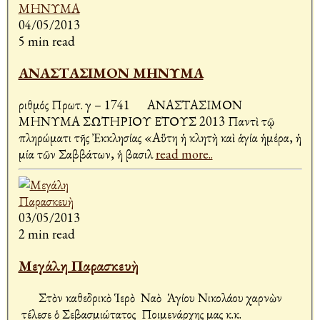
04/05/2013
5 min read
ΑΝΑΣΤΑΣΙΜΟΝ ΜΗΝΥΜΑ
Ἀριθμός Πρωτ. γ – 1741 ΑΝΑΣΤΑΣΙΜΟΝ
ΜΗΝΥΜΑ ΣΩΤΗΡΙΟΥ ΕΤΟΥΣ 2013 Παντὶ τῷ
πληρώματι τῆς Ἐκκλησίας «Αὕτη ἡ κλητὴ καὶ ἁγία ἡμέρα, ἡ
μία τῶν Σαββάτων, ἡ βασιλ
read more..
03/05/2013
2 min read
Μεγάλη Παρασκευὴ
Στὸν καθεδρικὸ Ἱερὸ Ναὸ Ἁγίου Νικολάου Ἀχαρνὼν
τέλεσε ὁ Σεβασμιώτατος Ποιμενάρχης μας κ.κ.