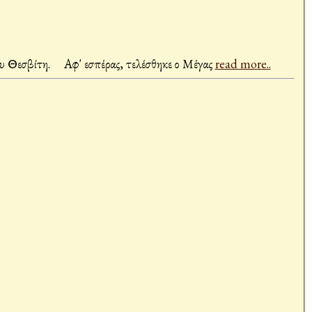
Λαμπροστολισμένη η Αγία μας Εκκλησία τίμησε την μνήμη της εις ουρανούς πυρφόρου αναβάσεως του ενδόξου Προφήτη Ηλία του Θεσβίτη. Αφ' εσπέρας, τελέσθηκε ο Μέγας
read more..