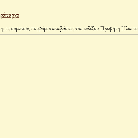
ρόπυργο