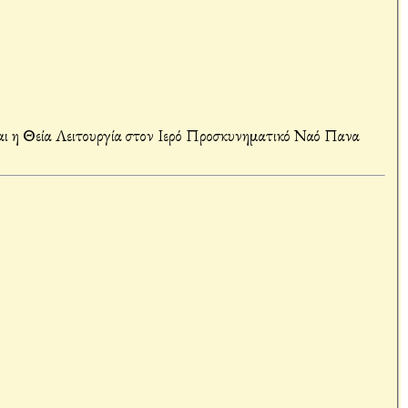
 Το βράδυ της Πέμπτης τελέσθηκε ο Όρθρος και η Θεία Λειτουργία στον Ιερό Προσκυνηματικό Ναό Πανα