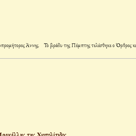
Τιμήθηκε από την Αγία Εκκλησία μας η κοίμηση της Αγίας Θεοπρομήτορος Άννης.
ρκέλλης της Χιοπολίτιδος