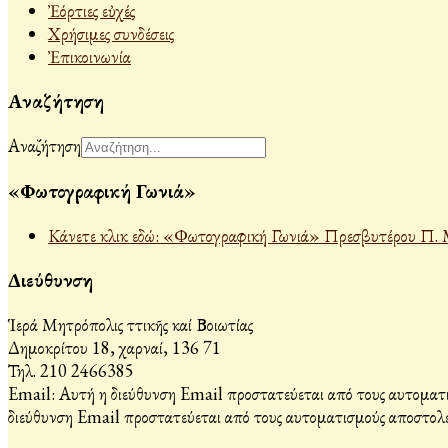
Ἐόρτιες εὐχές
Χρήσιμες συνδέσεις
Ἐπικοινωνία
Αναζήτηση
Αναζήτηση
«Φωτογραφική Γωνιά»
Κάνετε κλικ εδώ: «Φωτογραφική Γωνιά» Πρεσβυτέρου Π. 
Διεύθυνση
Ἱερά Μητρόπολις Ἀττικῆς καί Βοιωτίας
Δημοκρίτου 18, Ἀχαρναί, 136 71
Τηλ. 210 2466385
Email:
Αυτή η διεύθυνση Email προστατεύεται από τους αυτοματι
διεύθυνση Email προστατεύεται από τους αυτοματισμούς αποστολέ