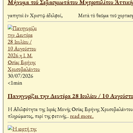
Ἀγαπητοὶ ἐν Χριστῷ ἀδελφοί, Μετὰ τὸ θαῦμα τοῦ χορτασμοῦ 
30/07/2026
<1min
Πανηγυρίζει την Δευτέρα 28 Ιουλίου / 10 Αυγούστ
Η Αδελφότητα της Ιεράς Μονής Οσίας Ειρήνης Χρυσοβαλάντου 
πληρώματος, περί της φετινής
...
read more..