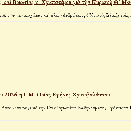
Μήνυμα τοῦ Σεβασμιωτάτου Μητροπολίτου Ἀττικῆς καὶ Βοιωτίας κ. Χρυσοστόμου γιὰ τὴν
τῶν πεντασχιλίων καὶ πλέον ἀνθρώπων, ὁ Χριστὸς διέταξε τοὺς 
ου 2026 η Ι. Μ. Οσίας Ειρήνης Χρυσοβαλάντου
Λυκοβρύσεως, υπό την Οσιολογιωτάτη Καθηγουμένη, Γερόντισσα Π