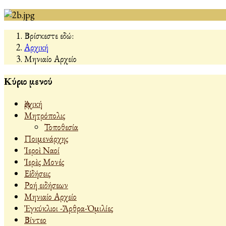
Βρίσκεστε εδώ:
Αρχική
Μηνιαίο Αρχείο
Κύριο μενού
Ἀρχική
Μητρόπολις
Τοποθεσία
Ποιμενάρχης
Ἱεροὶ Ναοί
Ἱερὲς Μονές
Εἰδήσεις
Ροή ειδήσεων
Μηνιαίο Αρχείο
Ἐγκύκλιοι -Ἄρθρα-Ὁμιλίες
Βίντεο