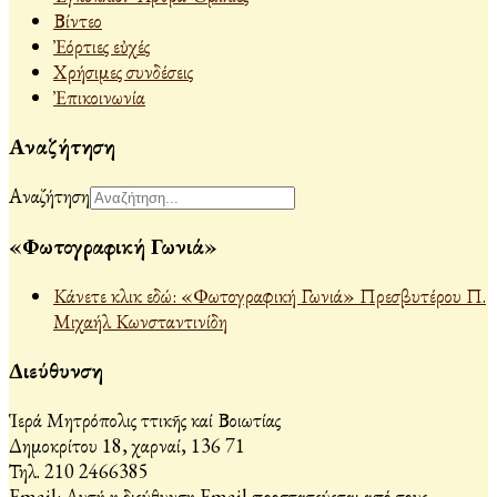
Βίντεο
Ἐόρτιες εὐχές
Χρήσιμες συνδέσεις
Ἐπικοινωνία
Αναζήτηση
Αναζήτηση
«Φωτογραφική Γωνιά»
Κάνετε κλικ εδώ: «Φωτογραφική Γωνιά» Πρεσβυτέρου Π.
Μιχαήλ Κωνσταντινίδη
Διεύθυνση
Ἱερά Μητρόπολις Ἀττικῆς καί Βοιωτίας
Δημοκρίτου 18, Ἀχαρναί, 136 71
Τηλ. 210 2466385
Email:
Αυτή η διεύθυνση Email προστατεύεται από τους