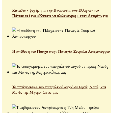
Κατάθεση ψυχής για την Γενοκτονία των Ελλήνων του
Πόντου το έργο «Κάποτε να κλώσκουμες» στον Ασπρόπυργο
Η απόδοση του Πάσχα στην Παναγία Σουμελά Ασπροπύργου
Το τσούγκρισμα του πασχαλινού αυγού σε Ιερούς Ναούς και
Μονές της Μητροπόλεώς μας