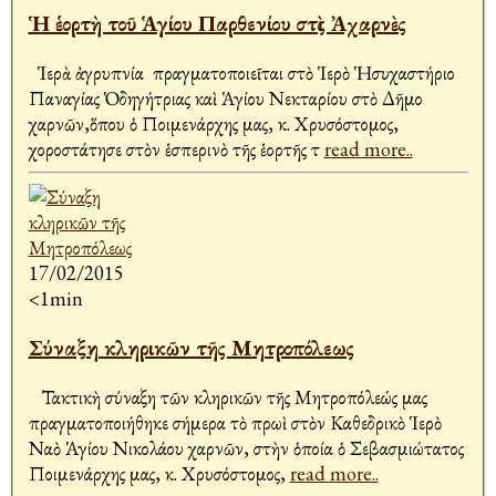
Ἡ ἑορτὴ τοῦ Ἁγίου Παρθενίου στὶς Ἀχαρνὲς
Ἱερὰ ἀγρυπνία πραγματοποιεῖται στὸ Ἱερὸ Ἡσυχαστήριο
Παναγίας Ὁδηγήτριας καὶ Ἁγίου Νεκταρίου στὸ Δῆμο
Ἀχαρνῶν,ὅπου ὁ Ποιμενάρχης μας, κ. Χρυσόστομος,
χοροστάτησε στὸν ἑσπερινὸ τῆς ἑορτῆς τ
read more..
17/02/2015
<1min
Σύναξη κληρικῶν τῆς Μητροπόλεως
Τακτικὴ σύναξη τῶν κληρικῶν τῆς Μητροπόλεώς μας
πραγματοποιήθηκε σήμερα τὸ πρωὶ στὸν Καθεδρικὸ Ἱερὸ
Ναὸ Ἁγίου Νικολάου Ἀχαρνῶν, στὴν ὁποία ὁ Σεβασμιώτατος
Ποιμενάρχης μας, κ. Χρυσόστομος,
read more..