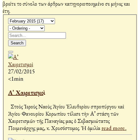
βρείτε το σύνολο των άρθρων κατηγοριοποιημένο σε μήνες και
έτη.
Search
27/02/2015
<1min
Α’ Χαιρετισμοὶ
Στοὺς Ἱεροὺς Ναοὺς Ἁγίου Ἐλευθερίου Ἀσπροπύργου καὶ
Ἁγίου Φανουρίου Κορωπίου τέλεσε τὴν Α’ στάση τῶν
Χαιρετισμῶν τῆς Παναγίας μας ὁ Σεβασμιώτατος
Ποιμενάρχης μας, κ. Χρυσόστομος. Ἡ ὁμιλία
read more..