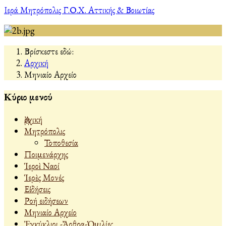
Ιερά Μητρόπολις Γ.Ο.Χ. Αττικής & Βοιωτίας
Βρίσκεστε εδώ:
Αρχική
Μηνιαίο Αρχείο
Κύριο μενού
Ἀρχική
Μητρόπολις
Τοποθεσία
Ποιμενάρχης
Ἱεροὶ Ναοί
Ἱερὲς Μονές
Εἰδήσεις
Ροή ειδήσεων
Μηνιαίο Αρχείο
Ἐγκύκλιοι -Ἄρθρα-Ὁμιλίες