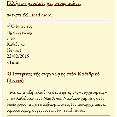
Eλλήνων μουσικές μες στους αιώνες
πατῆστε εδώ
...
read more..
22/02/2015
<1min
Ὁ ἑσπερινὸς τῆς συγγνώμης στὸν Καθεδρικὸ
(βίντεο)
Μὲ κατάνυξη τελέσθηκε ὁ ἑσπερινὸς τῆς «συγχωρήσεως»
στὸν Καθεδρικὸ Ἱερὸ Ναὸ Ἁγίου Νικολάου Ἀχαρνῶν, στὸν
ὁποῖο χοροστάτησε ὁ Σεβασμιώτατος Ποιμενάρχης μας, κ.
Χρυσόστομος, συγχοροστατοῦντ
read more..