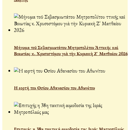
Μήνυμα τοῦ Σεβασμιωτάτου Μητροπολίτου Ἀττικῆς καὶ
Βοιωτίας κ. Χρυσοστόμου γιὰ τὴν Κυριακὴ Ζ΄ Ματθαίου 2026
Η εορτή του Οσίου Αθανασίου του Αθωνίτου
Επιτυχής η 38η τακτική αιμοδοσία της Ιεράς Μητροπόλεώς