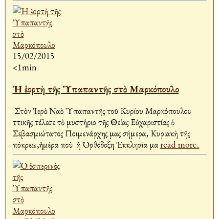
15/02/2015
<1min
Ἡ ἑορτὴ τῆς Ὑπαπαντῆς στὸ Μαρκόπουλο
Στὸν Ἱερὸ Ναὸ Ὑπαπαντῆς τοῦ Κυρίου Μαρκόπουλου
Ἀττικῆς τέλεσε τὸ μυστήριο τῆς Θείας Εὐχαριστίας ὁ
Σεβασμιώτατος Ποιμενάρχης μας σήμερα, Κυριακὴ τῆς
Ἀπόκρεω,ἡμέρα ποὺ ἡ Ὀρθόδοξη Ἐκκλησία μα
read more..