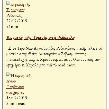
22/02/2015
<1min
Κυριακὴ τῆς Τυρινῆς στὴ Ροδόπολη
Στὸν Ἱερὸ Ναὸ Ἁγίας Τριάδος Ροδοπόλεως Ἀττικῆς τέλεσε τὸ
μυστήριο τῆς Θείας Λειτουργίας ὁ Σεβασμιώτατος
Ποιμενάρχης μας, κ. Χρυσόστομος, μὲ συλλειτουργοὺς τὸν
ἐφημέριο π. Χαράλαμπο καὶ τὸ
read more..
18/02/2015
2 min read