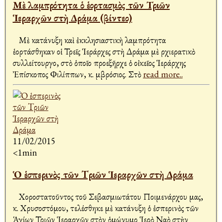
Μὲ λαμπρότητα ὁ ἑορτασμὸς τῶν Τριῶν
Ἱεραρχῶν στὴ Δράμα (βίντεο)
Μὲ κατάνυξη καὶ ἐκκλησιαστικὴ λαμπρότητα
ἑορτάσθηκαν οἱ Τρεῖς Ἱεράρχες στὴ Δράμα μὲ Ἀρχιερατικὸ
συλλείτουργο, στὸ ὁποῖο προεξῆρχε ὁ οἰκεῖος Ἱεράρχης
Ἐπίσκοπος Φιλίππων, κ. Ἀμβρόσιος. Στὸ
read more..
11/02/2015
<1min
Ὁ ἑσπερινὸς τῶν Tριῶν Ἱεραρχῶν στὴ Δράμα
Χοροστατοῦντος τοῦ Σεβασμιωτάτου Ποιμενάρχου μας,
κ. Χρυσοστόμου, τελέσθηκε μὲ κατάνυξη ὁ ἑσπερινὸς τῶν
Ἁγίων Τριῶν Ἱεραρχῶν στὸν ὁμώνυμο Ἱερὸ Ναὸ στὴν