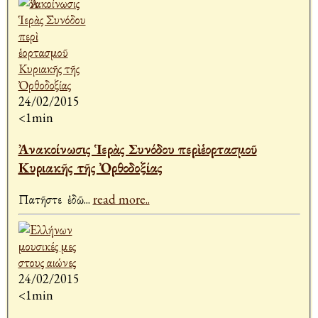
24/02/2015
<1min
Ἀνακοίνωσις Ἱερὰς Συνόδου περὶ ἑορτασμοῦ
Κυριακῆς τῆς Ὀρθοδοξίας
Πατῆστε ἐδῶ
...
read more..
24/02/2015
<1min