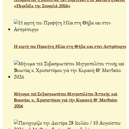
«Περιβόλι της Σουμελά 2026»
Η εορτή του Προφήτη Ηλία στη Θήβα και στον Ασπρόπυργο
Μήνυμα τοῦ Σεβασμιωτάτου Μητροπολίτου Ἀττικῆς καὶ
Βοιωτίας κ. Χρυσοστόμου γιὰ τὴν Κυριακὴ Θ´ Ματθαίου
2026