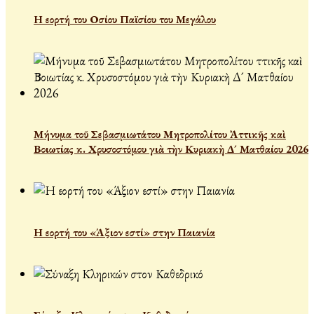
Η εορτή του Οσίου Παϊσίου του Μεγάλου
Μήνυμα τοῦ Σεβασμιωτάτου Μητροπολίτου Ἀττικῆς καὶ
Βοιωτίας κ. Χρυσοστόμου γιὰ τὴν Κυριακὴ Δ´ Ματθαίου 2026
Η εορτή του «Άξιον εστί» στην Παιανία