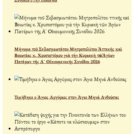
Μήνυμα τοῦ Σεβασμιωτάτου Μητροπολίτου Ἀττικῆς καὶ
Βοιωτίας κ. Χρυσοστόμου γιὰ τὴν Κυριακὴ τῶν Ἁγίων
Πατέρων τῆς Α´ Οἰκουμενικῆς Συνόδου 2026
Τιμήθηκε ο Άγιος Αργύριος στον Άγιο Μηνά Ανθούσας