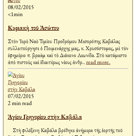
08/02/2015
<1min
Κυριακὴ τοῦ Ἀσώτου
Στὸν Ἱερὸ Ναὸ Τιμίου Προδρόμου Μεσορόπης Καβάλας
συλλειτούργησε ὁ Ποιμενάρχης μας, κ. Χρυσόστομος, μὲ τὸν
ἐφημέριο π. Ἀβραὰμ καὶ τὸ Διάκονο Λεωνίδα. Στὸ κατάμεστο
ἀπὸ πιστοὺς καὶ ἰδιαιτέρως νέους ἀνθρ
...
read more..
07/02/2015
2 min read
Ἁγίου Γρηγορίου στὴν Καβάλα
Στὴ φιλόξενη Καβάλα βρέθηκε ἀνήμερα τῆς ἑορτῆς τοῦ