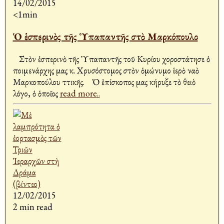
14/02/2015
<1min
Ὁ ἑσπερινὸς τῆς Ὑπαπαντῆς στὸ Μαρκόπουλο
Στὸν ἑσπερινὸ τῆς Ὑπαπαντῆς τοῦ Κυρίου χοροστάτησε ὁ
ποιμενάρχης μας κ. Χρυσόστομος στὸν ὁμώνυμο ἱερὸ ναὸ
Μαρκοπούλου Ἀττικῆς. Ὁ ἐπίσκοπος μας κήρυξε τὸ θειὸ
λόγο, ὁ ὁποῖος
read more..
12/02/2015
2 min read