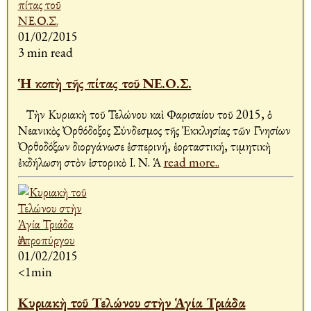
01/02/2015
3 min read
Ἡ κοπὴ τῆς πίτας τοῦ ΝΕ.Ο.Σ.
Τὴν Κυριακὴ τοῦ Τελώνου καὶ Φαρισαίου τοῦ 2015, ὁ
Νεανικὸς Ὀρθόδοξος Σύνδεσμος τῆς Ἐκκλησίας τῶν Γνησίων
Ὀρθοδόξων διοργάνωσε ἑσπερινή, ἑορταστική, τιμητικὴ
ἐκδήλωση στὸν ἱστορικὸ Ι. Ν. Ἁ
read more..
01/02/2015
<1min
Κυριακὴ τοῦ Τελώνου στὴν Ἁγία Τριάδα