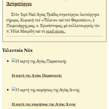
Ἀσπροπύργου
Στὸν Ἱερὸ Ναὸ Ἁγίας Τριάδος Ἀσπροπύργου λειτούργησε
σήμερα, Κυριακὴ τοῦ «Τελώνου καὶ τοῦ Φαρισαίου», ὁ
Ποιμενάρχης μας, κ. Χρυσόστομος, μὲ συλλειτουργοὺς τὸν
π. Ἡλία Μαυρίδη καὶ τὸ
read more..
Τελευταία Νέα
Η εορτή της Αγίας Παρασκευής
Η εορτή της κοιμήσεως της Αγίας Άννης