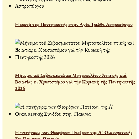
Η εορτή της Πεντηκοστής στην Αγία Τριάδα Ασπροπύργου
Μήνυμα τοῦ Σεβασμιωτάτου Μητροπολίτου Ἀττικῆς καὶ
Βοιωτίας κ. Χρυσοστόμου γιὰ τὴν Κυριακὴ τῆς Πεντηκοστῆς
2026
Η πανήγυρις των Θεοφόρων Πατέρων της Α' Οικουμενικής
Συνόδου στην Παιανία