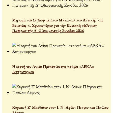
Μήνυμα τοῦ Σεβασμιωτάτου Μητροπολίτου Ἀττικῆς καὶ
Βοιωτίας κ. Χρυσοστόμου γιὰ τὴν Κυριακὴ τῶν Ἁγίων
Πατέρων τῆς Δ´ Οἰκουμενικῆς Συνόδου 2026
Η εορτή του Αγίου Προκοπίου στο κτήμα «ΔΕΚΑ»
Ασπροπύργου
Κυριακή Ζ' Ματθαίου στον Ι. Ν. Αγίων Πέτρου και Παύλου
Δάφνης