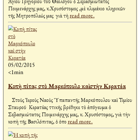
Ἁγίου Γρηγορίου τοῦ Θεολόγου ὁ Σεβασμιώτατος
Ποιμενάρχης μας, κ.Χρυσόστομος ,μὲ κλιμάκιο κληρικῶν
τῆς Μητροπόλεώς μας γιὰ τὴ
read more..
05/02/2015
<1min
Κοπὴ πίτας στὸ Μαρκόπουλο καὶ στὴν Κερατέα
Στοὺς Ἱεροὺς Ναοὺς Ὑπαπαντῆς Μαρκόπουλου καὶ Τιμίου
Σταυροῦ Κερατέας Ἀττικῆς βρέθηκε τὸ ἀπόγευμα ὁ
Σεβασμιώτατος Ποιμενάρχης μας, κ. Χρυσόστομος, γιὰ τὴν
κοπὴ τῆς Βασιλόπιτας, ὁ ὁπο
read more..