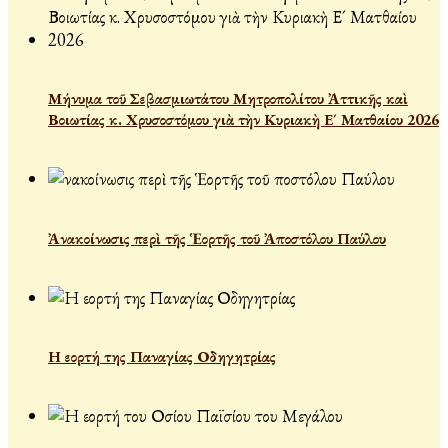
Μήνυμα τοῦ Σεβασμιωτάτου Μητροπολίτου Ἀττικῆς καὶ
Βοιωτίας κ. Χρυσοστόμου γιὰ τὴν Κυριακὴ Ε´ Ματθαίου 2026
Ἀνακοίνωσις περὶ τῆς Ἑορτῆς τοῦ Ἀποστόλου Παύλου
Η εορτή της Παναγίας Οδηγητρίας