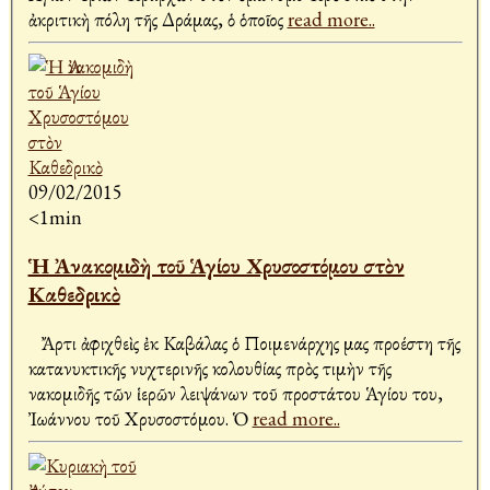
ἀκριτικὴ πόλη τῆς Δράμας, ὁ ὁποῖος
read more..
09/02/2015
<1min
Ἡ Ἀνακομιδὴ τοῦ Ἁγίου Χρυσοστόμου στὸν
Καθεδρικὸ
Ἄρτι ἀφιχθεὶς ἐκ Καβάλας ὁ Ποιμενάρχης μας προέστη τῆς
κατανυκτικῆς νυχτερινῆς Ἀκολουθίας πρὸς τιμὴν τῆς
Ἀνακομιδῆς τῶν ἱερῶν λειψάνων τοῦ προστάτου Ἁγίου του,
Ἰωάννου τοῦ Χρυσοστόμου. Ὁ
read more..