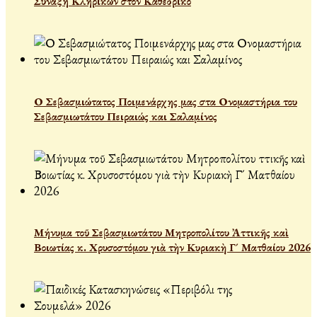
Σύναξη Κληρικών στον Καθεδρικό
Ο Σεβασμιώτατος Ποιμενάρχης μας στα Ονομαστήρια του
Σεβασμιωτάτου Πειραιώς και Σαλαμίνος
Μήνυμα τοῦ Σεβασμιωτάτου Μητροπολίτου Ἀττικῆς καὶ
Βοιωτίας κ. Χρυσοστόμου γιὰ τὴν Κυριακὴ Γ´ Ματθαίου 2026