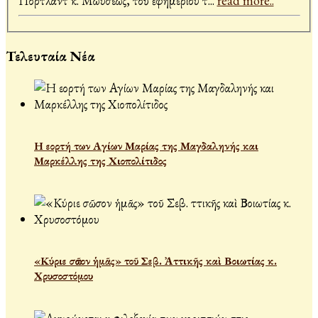
Πόρτλαντ κ. Μωυσέως, τοῦ ἐφημερίου τ
...
read more..
Τελευταία Νέα
Η εορτή των Αγίων Μαρίας της Μαγδαληνής και
Μαρκέλλης της Χιοπολίτιδος
«Κύριε σῶσον ἡμᾶς» τοῦ Σεβ. Ἀττικῆς καὶ Βοιωτίας κ.
Χρυσοστόμου