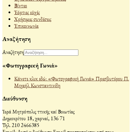
Βίντεο
Ἐόρτιες εὐχές
Χρήσιμες συνδέσεις
Ἐπικοινωνία
Αναζήτηση
Αναζήτηση
«Φωτογραφική Γωνιά»
Κάνετε κλικ εδώ: «Φωτογραφική Γωνιά» Πρεσβυτέρου Π.
Μιχαήλ Κωνσταντινίδη
Διεύθυνση
Ἱερά Μητρόπολις Ἀττικῆς καί Βοιωτίας
Δημοκρίτου 18, Ἀχαρναί, 136 71
Τηλ. 210 2466385
Email:
Αυτή η διεύθυνση Email προστατεύεται από τους