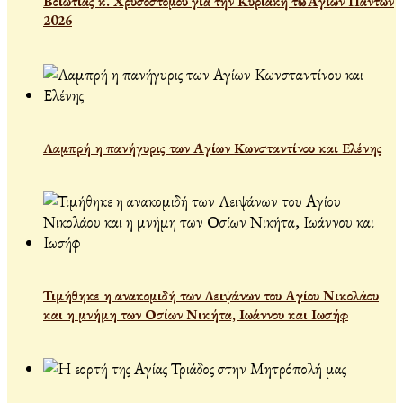
Βοιωτίας κ. Χρυσοστόμου γιὰ τὴν Κυριακὴ τῶν Ἁγίων Πάντων
2026
Λαμπρή η πανήγυρις των Αγίων Κωνσταντίνου και Ελένης
Τιμήθηκε η ανακομιδή των Λειψάνων του Αγίου Νικολάου
και η μνήμη των Οσίων Νικήτα, Ιωάννου και Ιωσήφ