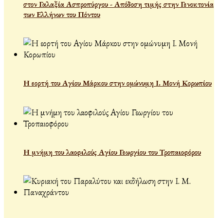
στον Γαλαξία Ασπροπύργου - Απόδοση τιμής στην Γενοκτονία
των Ελλήνων του Πόντου
Η εορτή του Αγίου Μάρκου στην ομώνυμη Ι. Μονή Κορωπίου
Η μνήμη του λαοφιλούς Αγίου Γεωργίου του Τροπαιοφόρου