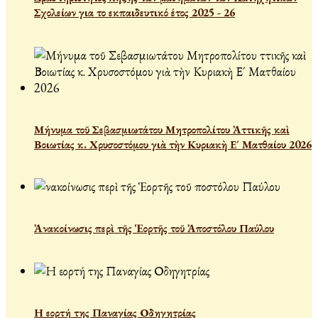
Σχολείων για το εκπαιδευτικό έτος 2025 - 26
Μήνυμα τοῦ Σεβασμιωτάτου Μητροπολίτου Ἀττικῆς καὶ
Βοιωτίας κ. Χρυσοστόμου γιὰ τὴν Κυριακὴ Ε´ Ματθαίου 2026
Ἀνακοίνωσις περὶ τῆς Ἑορτῆς τοῦ Ἀποστόλου Παύλου
Η εορτή της Παναγίας Οδηγητρίας