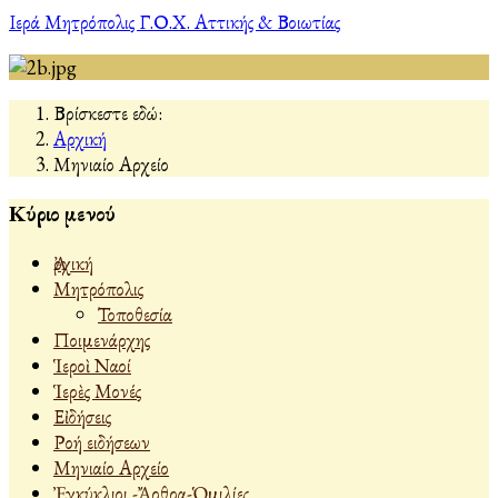
Ιερά Μητρόπολις Γ.Ο.Χ. Αττικής & Βοιωτίας
Βρίσκεστε εδώ:
Αρχική
Μηνιαίο Αρχείο
Κύριο μενού
Ἀρχική
Μητρόπολις
Τοποθεσία
Ποιμενάρχης
Ἱεροὶ Ναοί
Ἱερὲς Μονές
Εἰδήσεις
Ροή ειδήσεων
Μηνιαίο Αρχείο
Ἐγκύκλιοι -Ἄρθρα-Ὁμιλίες