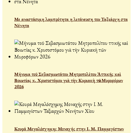
Με αναστάσιμη λαμπρότητα η λιτάνευση του Ταξιάρχη στα
Νένητα
Μήνυμα τοῦ Σεβασμιωτάτου Μητροπολίτου Ἀττικῆς καὶ
Βοιωτίας κ. Χρυσοστόμου γιὰ τὴν Κυριακὴ τῶν Μυροφόρων
2026
Κουρά Μεγαλόσχημης Μοναχής στην Ι. Μ. Παμμεγίστων