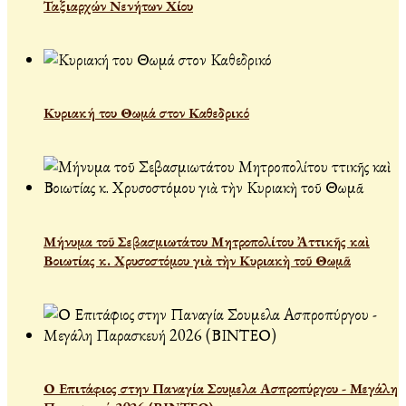
Ταξιαρχών Νενήτων Χίου
Κυριακή του Θωμά στον Καθεδρικό
Μήνυμα τοῦ Σεβασμιωτάτου Μητροπολίτου Ἀττικῆς καὶ
Βοιωτίας κ. Χρυσοστόμου γιὰ τὴν Κυριακὴ τοῦ Θωμᾶ
Ο Επιτάφιος στην Παναγία Σουμελα Ασπροπύργου - Μεγάλη