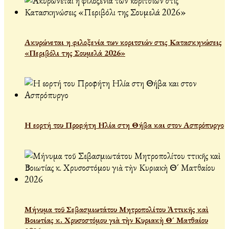
Ακυρώνεται η φιλοξενία των κοριτσιών στις Κατασκηνώσεις
«Περιβόλι της Σουμελά 2026»
Η εορτή του Προφήτη Ηλία στη Θήβα και στον Ασπρόπυργο
Μήνυμα τοῦ Σεβασμιωτάτου Μητροπολίτου Ἀττικῆς καὶ
Βοιωτίας κ. Χρυσοστόμου γιὰ τὴν Κυριακὴ Θ´ Ματθαίου