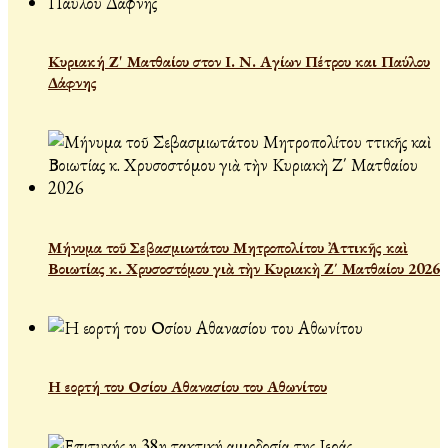
Κυριακή Ζ' Ματθαίου στον Ι. Ν. Αγίων Πέτρου και Παύλου
Δάφνης
Μήνυμα τοῦ Σεβασμιωτάτου Μητροπολίτου Ἀττικῆς καὶ
Βοιωτίας κ. Χρυσοστόμου γιὰ τὴν Κυριακὴ Ζ΄ Ματθαίου 2026
Η εορτή του Οσίου Αθανασίου του Αθωνίτου