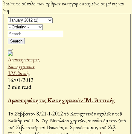
βρείτε το σύνολο των άρθρων κατηγοριοποιημένο σε μήνες και
έτη.
Search
16/01/2012
3 min read
Δραστηριότητες Κατηχητικών Ἱ.Μ. Ἀττικής
Τό Σάββατον 8/21-1-2012 τό Κατηχητικόν σχολεῖον τοῦ
Καθεδρικού Ι. Ν. Ἁγ. Νικολάου Ἀχαρνῶν, συνοδευόμενον ὑπό
τοῦ Σεβ. Ἀττικῆς καί Βοιωτίας κ. Χρυσόστομον, τοῦ Σεβ.