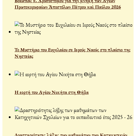
Βοιωτίας κ. Χρυσοστόμου γιὰ τὴν μνήμη των Ἁγίων
Πρωτοκορυφαίων Ἀποστόλων Πέτρου καὶ Παύλου 2026
Το Μυστήριο του Ευχελαίου σε Ιερούς Ναούς στο πλαίσιο της
Νηστείας
Η εορτή του Αγίου Νικήτα στη Θήβα
Δραστηριότητες λήξης των μαθημάτων των Κατηχητικών