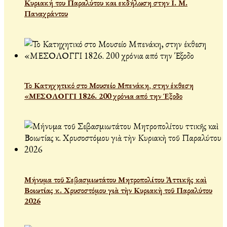
Κυριακή του Παραλύτου και εκδήλωση στην Ι. Μ.
Παναχράντου
Το Κατηχητικό στο Μουσείο Μπενάκη, στην έκθεση
«ΜΕΣΟΛΟΓΓΙ 1826. 200 χρόνια από την Έξοδο
Μήνυμα τοῦ Σεβασμιωτάτου Μητροπολίτου Ἀττικῆς καὶ
Βοιωτίας κ. Χρυσοστόμου γιὰ τὴν Κυριακὴ τοῦ Παραλύτου
2026