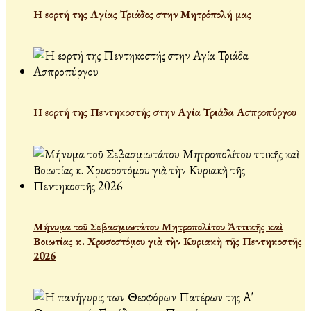
Η εορτή της Αγίας Τριάδος στην Μητρόπολή μας
Η εορτή της Πεντηκοστής στην Αγία Τριάδα Ασπροπύργου
Μήνυμα τοῦ Σεβασμιωτάτου Μητροπολίτου Ἀττικῆς καὶ
Βοιωτίας κ. Χρυσοστόμου γιὰ τὴν Κυριακὴ τῆς Πεντηκοστῆς
2026