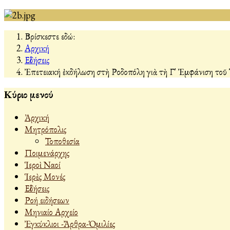
Βρίσκεστε εδώ:
Αρχική
Εἰδήσεις
Ἐπετειακή ἐκδήλωση στὴ Ροδοπόλη γιὰ τὴ Γ' Ἐμφάνιση τοῦ
Κύριο μενού
Ἀρχική
Μητρόπολις
Τοποθεσία
Ποιμενάρχης
Ἱεροὶ Ναοί
Ἱερὲς Μονές
Εἰδήσεις
Ροή ειδήσεων
Μηνιαίο Αρχείο
Ἐγκύκλιοι -Ἄρθρα-Ὁμιλίες