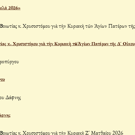
μελά 2026»
ας κ. Χρυσοστόμου γιὰ τὴν Κυριακὴ τῶν Ἁγίων Πατέρων τῆς Δ´ Οἰκου
γου
άφνης