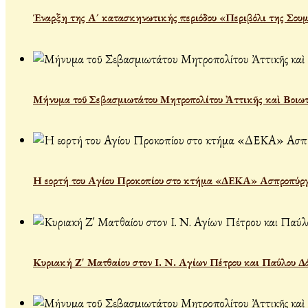
Έναρξη της Α´ κατασκηνωτικής περιόδου «Περιβόλι της Σου
Μήνυμα τοῦ Σεβασμιωτάτου Μητροπολίτου Ἀττικῆς καὶ Βοιωτί
Η εορτή του Αγίου Προκοπίου στο κτήμα «ΔΕΚΑ» Ασπροπύρ
Κυριακή Ζ' Ματθαίου στον Ι. Ν. Αγίων Πέτρου και Παύλου Δ