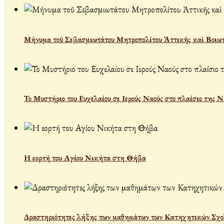
Μήνυμα τοῦ Σεβασμιωτάτου Μητροπολίτου Ἀττικῆς καὶ Βοιωτ
Το Μυστήριο του Ευχελαίου σε Ιερούς Ναούς στο πλαίσιο της 
Η εορτή του Αγίου Νικήτα στη Θήβα
Δραστηριότητες λήξης των μαθημάτων των Κατηχητικών Σχολεί