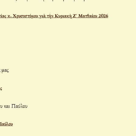
ας κ. Χρυσοστόμου γιὰ τὴν Κυριακὴ Ζ΄ Ματθαίου 2026
ς
Παύλου