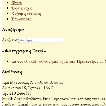
Βίντεο
Ἐόρτιες εὐχές
Χρήσιμες συνδέσεις
Ἐπικοινωνία
Αναζήτηση
Αναζήτηση
«Φωτογραφική Γωνιά»
Κάνετε κλικ εδώ: «Φωτογραφική Γωνιά» Πρεσβυτέρου Π. 
Διεύθυνση
Ἱερά Μητρόπολις Ἀττικῆς καί Βοιωτίας
Δημοκρίτου 18, Ἀχαρναί, 136 71
Τηλ. 210 2466385
Email:
Αυτή η διεύθυνση Email προστατεύεται από τους αυτοματι
διεύθυνση Email προστατεύεται από τους αυτοματισμούς αποστολέ