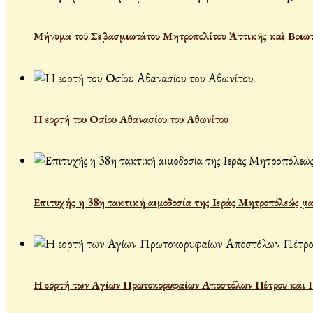
Μήνυμα τοῦ Σεβασμιωτάτου Μητροπολίτου Ἀττικῆς καὶ Βοιωτί
Η εορτή του Οσίου Αθανασίου του Αθωνίτου
Επιτυχής η 38η τακτική αιμοδοσία της Ιεράς Μητροπόλεώς μα
Η εορτή των Αγίων Πρωτοκορυφαίων Αποστόλων Πέτρου και 