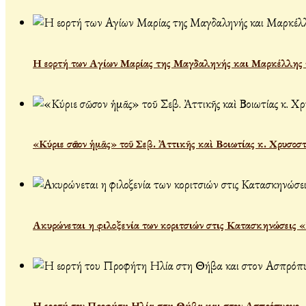
Η εορτή των Αγίων Μαρίας της Μαγδαληνής και Μαρκέλλης τ
«Κύριε σῶσον ἡμᾶς» τοῦ Σεβ. Ἀττικῆς καὶ Βοιωτίας κ. Χρυσοσ
Ακυρώνεται η φιλοξενία των κοριτσιών στις Κατασκηνώσεις 
Η εορτή του Προφήτη Ηλία στη Θήβα και στον Ασπρόπυργο