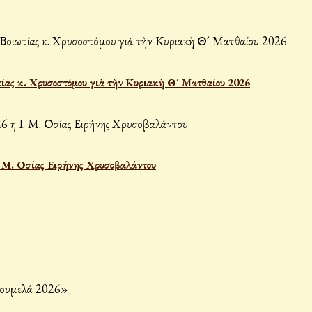
ίας κ. Χρυσοστόμου γιὰ τὴν Κυριακὴ Θ´ Ματθαίου 2026
Ι. Μ. Οσίας Ειρήνης Χρυσοβαλάντου