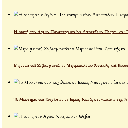
Η εορτή των Αγίων Πρωτοκορυφαίων Αποστόλων Πέτρου και 
Μήνυμα τοῦ Σεβασμιωτάτου Μητροπολίτου Ἀττικῆς καὶ Βοιωτ
Το Μυστήριο του Ευχελαίου σε Ιερούς Ναούς στο πλαίσιο της 