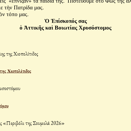
ις «ἔπνιξαν» τὰ παιδιά της. Πιστεύουμε στὸ Φῶς τῆς ἀλ
ε τὴν Πατρίδα μας.
ὸν τόπο μας.
Ὁ Ἐπίσκοπός σας
ὁ Ἀττικῆς καὶ Βοιωτίας Χρυσόστομος
ης Χιοπολίτιδος
τόμου