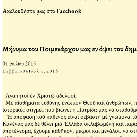
Ακολουθήστε μας στο Facebook
Μήνυμα του Ποιμενάρχου μας εν όψει του δ
04 Ιουλίου 2015
Σάββατο
04
Ιούλιος
2015
Ἀγαπητοὶ ἐν Χριστῷ ἀδελφοί,
Μὲ αἰσθήματα εὐθύνης ἐνώπιον Θεοῦ καὶ ἀνθρώπων, προ
ἱστορικὲς στιγμὲς ποὺ βιώνει ἡ Πατρίδα μας νὰ σταθοῦ
Ἡ ἀπόφαση τοῦ καθενὸς εἶναι σεβαστὴ μὲ γνώμονα τὸ 
Κανένας μας δὲ θέλει μιὰ Ἑλλάδα σκλαβωμένη καὶ παραδ
ἀποτέλεσμα, ἔχουμε καθῆκον, μικροὶ καὶ μεγάλοι, νὰ σ