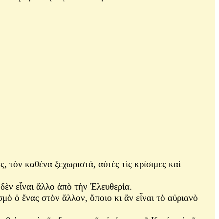
ὸν καθένα ξεχωριστά, αὐτὲς τὶς κρίσιμες καὶ
ὲν εἶναι ἄλλο ἀπὸ τὴν Ἐλευθερία.
ὸ ὁ ἕνας στὸν ἄλλον, ὅποιο κι ἂν εἶναι τὸ αὐριανὸ