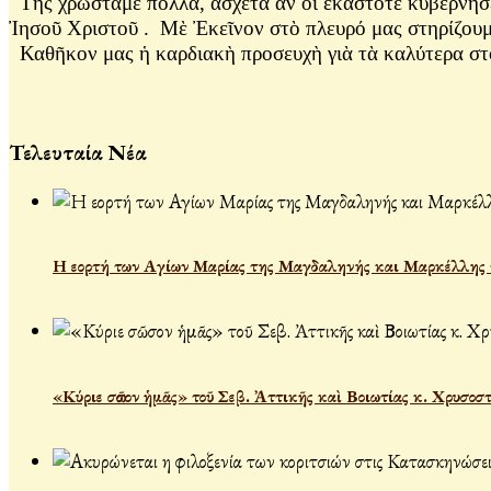
Τῆς χρωστᾶμε πολλά, ἄσχετα ἂν οἱ ἑκάστοτε κυβερνήσε
Ἰησοῦ Χριστοῦ . Μὲ Ἐκεῖνον στὸ πλευρό μας στηρίζουμ
Καθῆκον μας ἡ καρδιακὴ προσευχὴ γιὰ τὰ καλύτερα στ
Τελευταία Νέα
Η εορτή των Αγίων Μαρίας της Μαγδαληνής και Μαρκέλλης τ
«Κύριε σῶσον ἡμᾶς» τοῦ Σεβ. Ἀττικῆς καὶ Βοιωτίας κ. Χρυσοσ