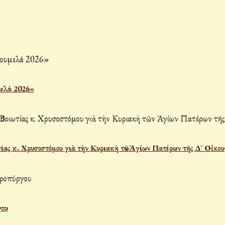
μελά 2026»
ας κ. Χρυσοστόμου γιὰ τὴν Κυριακὴ τῶν Ἁγίων Πατέρων τῆς Δ´ Οἰκου
γου