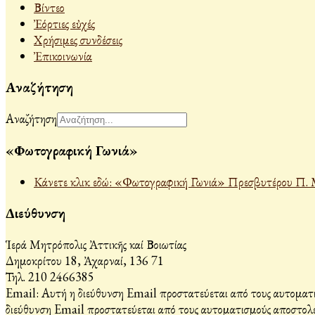
Βίντεο
Ἐόρτιες εὐχές
Χρήσιμες συνδέσεις
Ἐπικοινωνία
Αναζήτηση
Αναζήτηση
«Φωτογραφική Γωνιά»
Κάνετε κλικ εδώ: «Φωτογραφική Γωνιά» Πρεσβυτέρου Π. 
Διεύθυνση
Ἱερά Μητρόπολις Ἀττικῆς καί Βοιωτίας
Δημοκρίτου 18, Ἀχαρναί, 136 71
Τηλ. 210 2466385
Email:
Αυτή η διεύθυνση Email προστατεύεται από τους αυτοματι
διεύθυνση Email προστατεύεται από τους αυτοματισμούς αποστολέ