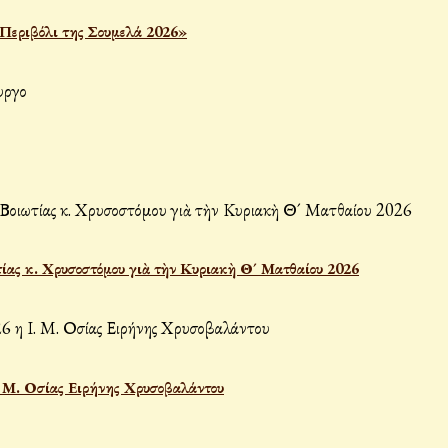
«Περιβόλι της Σουμελά 2026»
ίας κ. Χρυσοστόμου γιὰ τὴν Κυριακὴ Θ´ Ματθαίου 2026
Ι. Μ. Οσίας Ειρήνης Χρυσοβαλάντου