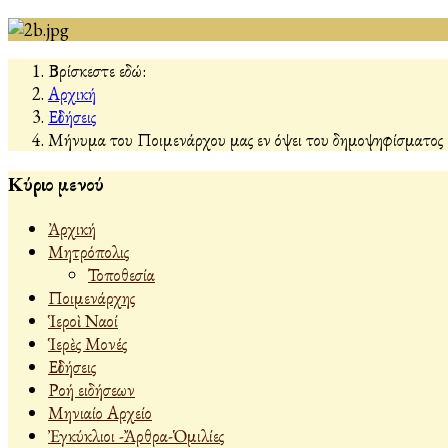
Βρίσκεστε εδώ:
Αρχική
Εἰδήσεις
Μήνυμα του Ποιμενάρχου μας εν όψει του δημοψηφίσματος
Κύριο μενού
Ἀρχική
Μητρόπολις
Τοποθεσία
Ποιμενάρχης
Ἱεροὶ Ναοί
Ἱερὲς Μονές
Εἰδήσεις
Ροή ειδήσεων
Μηνιαίο Αρχείο
Ἐγκύκλιοι -Ἄρθρα-Ὁμιλίες