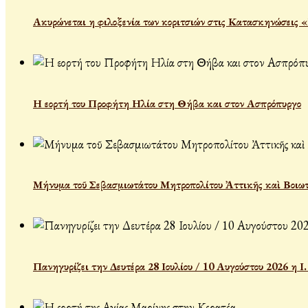
Ακυρώνεται η φιλοξενία των κοριτσιών στις Κατασκηνώσεις 
Η εορτή του Προφήτη Ηλία στη Θήβα και στον Ασπρόπυργο
Μήνυμα τοῦ Σεβασμιωτάτου Μητροπολίτου Ἀττικῆς καὶ Βοιωτ
Πανηγυρίζει την Δευτέρα 28 Ιουλίου / 10 Αυγούστου 2026 η 