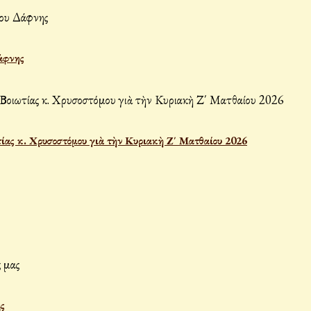
άφνης
ας κ. Χρυσοστόμου γιὰ τὴν Κυριακὴ Ζ΄ Ματθαίου 2026
ς