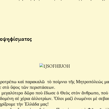
ημοψηφίσματος
τρέπω καὶ παρακαλῶ τὸ ποίμνιο τῆς Μητροπόλεώς μας, τ
με στὸ ὕψος τῶν περιστάσεων.
μεγαλύτερο δῶρο ποὺ ἔδωσε ὁ Θεὸς στὸν ἄνθρωπο, ποὺ δ
ομένη σὲ χέρια ἀλλοτρίων. Ὅλοι μαζὶ ἑνωμένοι μὲ σεβασμ
τηρίξουμε τὴν Ἑλλάδα μας!