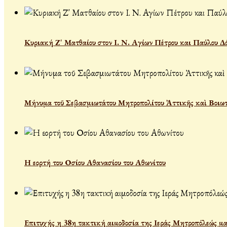
Κυριακή Ζ' Ματθαίου στον Ι. Ν. Αγίων Πέτρου και Παύλου Δ
Μήνυμα τοῦ Σεβασμιωτάτου Μητροπολίτου Ἀττικῆς καὶ Βοιωτί
Η εορτή του Οσίου Αθανασίου του Αθωνίτου
Επιτυχής η 38η τακτική αιμοδοσία της Ιεράς Μητροπόλεώς μα