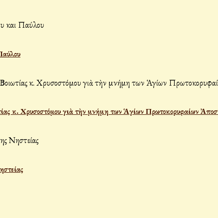
Παύλου
ίας κ. Χρυσοστόμου γιὰ τὴν μνήμη των Ἁγίων Πρωτοκορυφαίων Ἀποσ
Νηστείας