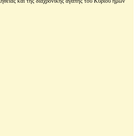
ηθείας καὶ τῆς διαχρονικῆς ἀγάπης τοῦ Κυρίου ἡμῶν