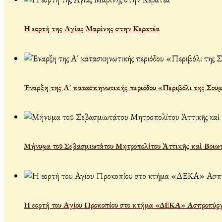
Η εορτή της Αγίας Μαρίνης στην Κερατέα
Έναρξη της Α´ κατασκηνωτικής περιόδου «Περιβόλι της Σου
Μήνυμα τοῦ Σεβασμιωτάτου Μητροπολίτου Ἀττικῆς καὶ Βοιωτί
Η εορτή του Αγίου Προκοπίου στο κτήμα «ΔΕΚΑ» Ασπροπύρ