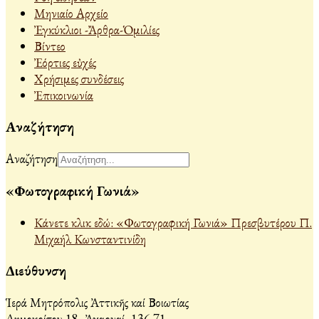
Μηνιαίο Αρχείο
Ἐγκύκλιοι -Ἄρθρα-Ὁμιλίες
Βίντεο
Ἐόρτιες εὐχές
Χρήσιμες συνδέσεις
Ἐπικοινωνία
Αναζήτηση
Αναζήτηση
«Φωτογραφική Γωνιά»
Κάνετε κλικ εδώ: «Φωτογραφική Γωνιά» Πρεσβυτέρου Π.
Μιχαήλ Κωνσταντινίδη
Διεύθυνση
Ἱερά Μητρόπολις Ἀττικῆς καί Βοιωτίας
Δημοκρίτου 18, Ἀχαρναί, 136 71