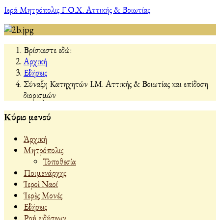
Ιερά Μητρόπολις Γ.Ο.Χ. Αττικής & Βοιωτίας
Βρίσκεστε εδώ:
Αρχική
Εἰδήσεις
Σύναξη Κατηχητών Ι.Μ. Αττικής & Βοιωτίας και επίδοση
διορισμών
Κύριο μενού
Ἀρχική
Μητρόπολις
Τοποθεσία
Ποιμενάρχης
Ἱεροὶ Ναοί
Ἱερὲς Μονές
Εἰδήσεις
Ροή ειδήσεων