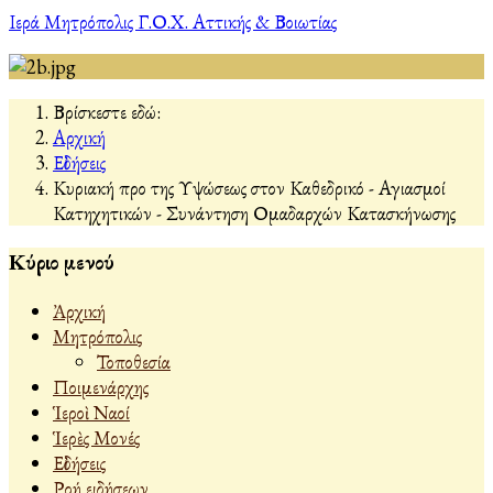
Ιερά Μητρόπολις Γ.Ο.Χ. Αττικής & Βοιωτίας
Βρίσκεστε εδώ:
Αρχική
Εἰδήσεις
Κυριακή προ της Υψώσεως στον Καθεδρικό - Αγιασμοί
Κατηχητικών - Συνάντηση Ομαδαρχών Κατασκήνωσης
Κύριο μενού
Ἀρχική
Μητρόπολις
Τοποθεσία
Ποιμενάρχης
Ἱεροὶ Ναοί
Ἱερὲς Μονές
Εἰδήσεις
Ροή ειδήσεων