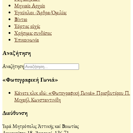
Μηνιαίο Αρχείο
Ἐγκύκλιοι -Ἄρθρα-Ὁμιλίες
Βίντεο
Ἐόρτιες εὐχές
Χρήσιμες συνδέσεις
Ἐπικοινωνία
Αναζήτηση
Αναζήτηση
«Φωτογραφική Γωνιά»
Κάνετε κλικ εδώ: «Φωτογραφική Γωνιά» Πρεσβυτέρου Π.
Μιχαήλ Κωνσταντινίδη
Διεύθυνση
Ἱερά Μητρόπολις Ἀττικῆς καί Βοιωτίας
Δημοκρίτου 18, Ἀχαρναί, 136 71