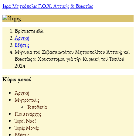
Ιερά Μητρόπολις Γ.Ο.Χ. Αττικής & Βοιωτίας
Βρίσκεστε εδώ:
Αρχική
Εἰδήσεις
Μήνυμα τοῦ Σεβασμιωτάτου Μητροπολίτου Ἀττικῆς καὶ
Βοιωτίας κ. Χρυσοστόμου γιὰ τὴν Κυριακὴ τοῦ Τυφλοῦ
2024
Κύριο μενού
Ἀρχική
Μητρόπολις
Τοποθεσία
Ποιμενάρχης
Ἱεροὶ Ναοί
Ἱερὲς Μονές
Εἰδήσεις