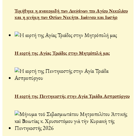
Τιμήθηκε η ανακομιδή των Λειψάνων του Αγίου Νικολάου
και η μνήμη των Οσίων Νικήτα, Ιωάννου και Ιωσήφ
Η εορτή της Αγίας Τριάδος στην Μητρόπολή μας
Η εορτή της Πεντηκοστής στην Αγία Τριάδα Ασπροπύργου