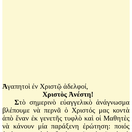
Ἀ
γαπητοὶ ἐν Χριστῷ ἀδελφοί,
Χριστὸς Ἀνέστη!
Σ
τὸ σημερινὸ εὐαγγελικὸ ἀνάγνωσμα
βλέπουμε νὰ περνᾶ ὁ Χριστός μας κοντὰ
ἀπὸ ἕναν ἐκ γενετῆς τυφλὸ καὶ οἱ Μαθητὲς
νὰ κάνουν μία παράξενη ἐρώτηση: ποιός