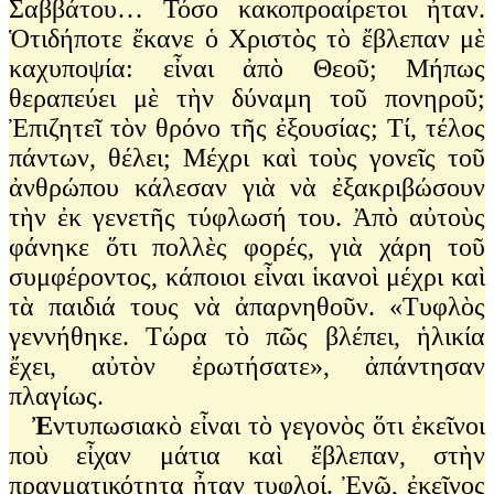
Σαββάτου… Τόσο κακοπροαίρετοι ἦταν.
Ὁτιδήποτε ἔκανε ὁ Χριστὸς τὸ ἔβλεπαν μὲ
καχυποψία: εἶναι ἀπὸ Θεοῦ; Μήπως
θεραπεύει μὲ τὴν δύναμη τοῦ πονηροῦ;
Ἐπιζητεῖ τὸν θρόνο τῆς ἐξουσίας; Τί, τέλος
πάντων, θέλει; Μέχρι καὶ τοὺς γονεῖς τοῦ
ἀνθρώπου κάλεσαν γιὰ νὰ ἐξακριβώσουν
τὴν ἐκ γενετῆς τύφλωσή του. Ἀπὸ αὐτοὺς
φάνηκε ὅτι πολλὲς φορές, γιὰ χάρη τοῦ
συμφέροντος, κάποιοι εἶναι ἱκανοὶ μέχρι καὶ
τὰ παιδιά τους νὰ ἀπαρνηθοῦν. «Τυφλὸς
γεννήθηκε. Τώρα τὸ πῶς βλέπει, ἡλικία
ἔχει, αὐτὸν ἐρωτήσατε», ἀπάντησαν
πλαγίως.
Ἐ
ντυπωσιακὸ εἶναι τὸ γεγονὸς ὅτι ἐκεῖνοι
ποὺ εἶχαν μάτια καὶ ἔβλεπαν, στὴν
πραγματικότητα ἦταν τυφλοί. Ἐνῶ, ἐκεῖνος