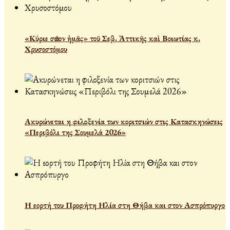
«Κύριε σῶσον ἡμᾶς» τοῦ Σεβ. Ἀττικῆς καὶ Βοιωτίας κ.
Χρυσοστόμου
Ακυρώνεται η φιλοξενία των κοριτσιών στις Κατασκηνώσεις
«Περιβόλι της Σουμελά 2026»
Η εορτή του Προφήτη Ηλία στη Θήβα και στον Ασπρόπυργο