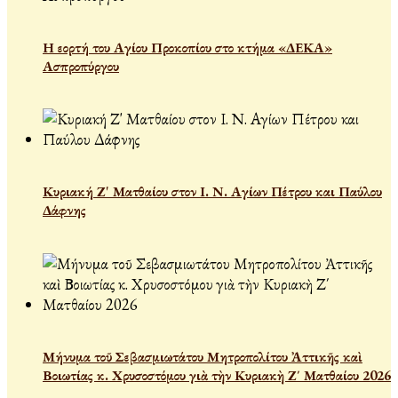
Η εορτή του Αγίου Προκοπίου στο κτήμα «ΔΕΚΑ»
Ασπροπύργου
Κυριακή Ζ' Ματθαίου στον Ι. Ν. Αγίων Πέτρου και Παύλου
Δάφνης
Μήνυμα τοῦ Σεβασμιωτάτου Μητροπολίτου Ἀττικῆς καὶ
Βοιωτίας κ. Χρυσοστόμου γιὰ τὴν Κυριακὴ Ζ΄ Ματθαίου 2026