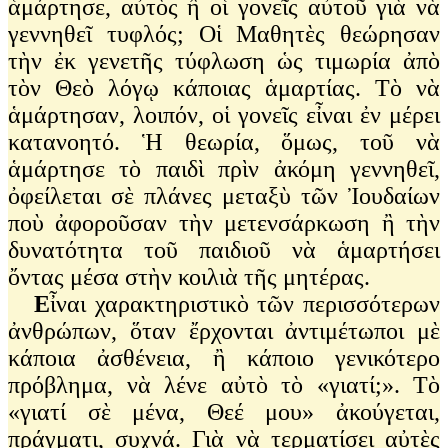
ἁμάρτησε, αὐτὸς ἢ οἱ γονεῖς αὐτοῦ γιὰ νὰ
γεννηθεῖ τυφλός; Οἱ Μαθητὲς θεώρησαν
τὴν ἐκ γενετῆς τύφλωση ὡς τιμωρία ἀπὸ
τὸν Θεὸ λόγῳ κάποιας ἁμαρτίας. Τὸ νὰ
ἁμάρτησαν, λοιπόν, οἱ γονεῖς εἶναι ἐν μέρει
κατανοητό. Ἡ θεωρία, ὅμως, τοῦ νὰ
ἁμάρτησε τὸ παιδὶ πρὶν ἀκόμη γεννηθεῖ,
ὀφείλεται σὲ πλάνες μεταξὺ τῶν Ἰουδαίων
ποὺ ἀφοροῦσαν τὴν μετενσάρκωση ἢ τὴν
δυνατότητα τοῦ παιδιοῦ νὰ ἁμαρτήσει
ὄντας μέσα στὴν κοιλιὰ τῆς μητέρας.
Ε
ἶναι χαρακτηριστικὸ τῶν περισσότερων
ἀνθρώπων, ὅταν ἔρχονται ἀντιμέτωποι μὲ
κάποια ἀσθένεια, ἢ κάποιο γενικότερο
πρόβλημα, νὰ λένε αὐτὸ τὸ «γιατί;». Τὸ
«γιατί σὲ μένα, Θεέ μου» ἀκούγεται,
πράγματι, συχνά. Γιὰ νὰ τερματίσει αὐτὲς