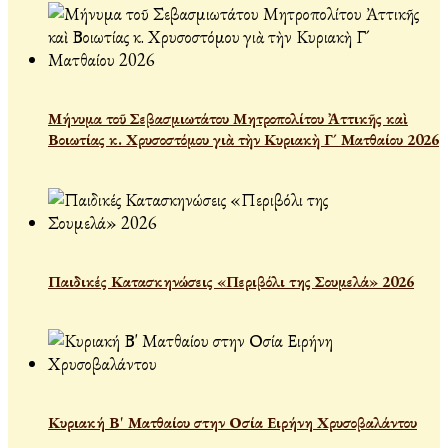
Μήνυμα τοῦ Σεβασμιωτάτου Μητροπολίτου Ἀττικῆς καὶ
Βοιωτίας κ. Χρυσοστόμου γιὰ τὴν Κυριακὴ Γ´ Ματθαίου 2026
Παιδικές Κατασκηνώσεις «Περιβόλι της Σουμελά» 2026
Κυριακή Β' Ματθαίου στην Οσία Ειρήνη Χρυσοβαλάντου