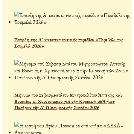
Έναρξη της Α´ κατασκηνωτικής περιόδου «Περιβόλι της
Σουμελά 2026»
Μήνυμα τοῦ Σεβασμιωτάτου Μητροπολίτου Ἀττικῆς καὶ
Βοιωτίας κ. Χρυσοστόμου γιὰ τὴν Κυριακὴ τῶν Ἁγίων
Πατέρων τῆς Δ´ Οἰκουμενικῆς Συνόδου 2026