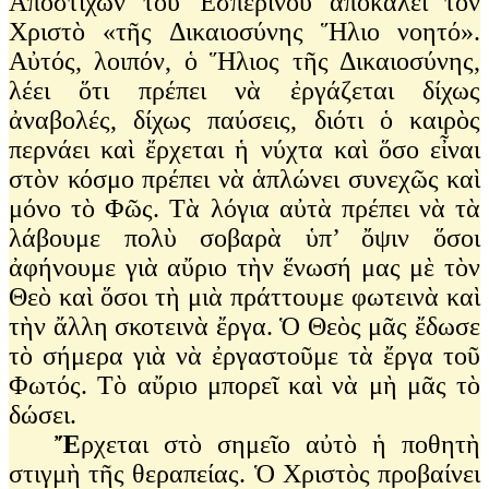
Ἀποστίχων τοῦ Ἐσπερινοῦ ἀποκαλεῖ τὸν
Χριστὸ «τῆς Δικαιοσύνης Ἥλιο νοητό».
Αὐτός, λοιπόν, ὁ Ἥλιος τῆς Δικαιοσύνης,
λέει ὅτι πρέπει νὰ ἐργάζεται δίχως
ἀναβολές, δίχως παύσεις, διότι ὁ καιρὸς
περνάει καὶ ἔρχεται ἡ νύχτα καὶ ὅσο εἶναι
στὸν κόσμο πρέπει νὰ ἁπλώνει συνεχῶς καὶ
μόνο τὸ Φῶς. Τὰ λόγια αὐτὰ πρέπει νὰ τὰ
λάβουμε πολὺ σοβαρὰ ὑπ’ ὄψιν ὅσοι
ἀφήνουμε γιὰ αὔριο τὴν ἕνωσή μας μὲ τὸν
Θεὸ καὶ ὅσοι τὴ μιὰ πράττουμε φωτεινὰ καὶ
τὴν ἄλλη σκοτεινὰ ἔργα. Ὁ Θεὸς μᾶς ἔδωσε
τὸ σήμερα γιὰ νὰ ἐργαστοῦμε τὰ ἔργα τοῦ
Φωτός. Τὸ αὔριο μπορεῖ καὶ νὰ μὴ μᾶς τὸ
δώσει.
Ἔ
ρχεται στὸ σημεῖο αὐτὸ ἡ ποθητὴ
στιγμὴ τῆς θεραπείας. Ὁ Χριστὸς προβαίνει