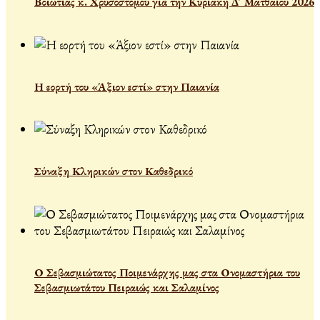
Βοιωτίας κ. Χρυσοστόμου γιὰ τὴν Κυριακὴ Δ´ Ματθαίου 2026
Η εορτή του «Άξιον εστί» στην Παιανία
Σύναξη Κληρικών στον Καθεδρικό
Ο Σεβασμιώτατος Ποιμενάρχης μας στα Ονομαστήρια του
Σεβασμιωτάτου Πειραιώς και Σαλαμίνος