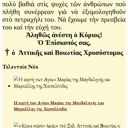
πολὺ βαθιὰ στὶς ψυχὲς τῶν ἀνθρώπων ποὺ
πλήθη συνέρρεαν γιὰ νὰ ἐξομολογηθοῦν
στὸ πετραχήλι του. Νὰ ἔχουμε τὴν πρεσβεία
του καὶ τὴν εὐχή του.
Ἀληθῶς ἀνέστη ὁ Κύριος!
Ὁ Ἐπίσκοπός σας,
†
ὁ Ἀττικῆς καὶ Βοιωτίας Χρυσόστομος
Τελευταία Νέα
Η εορτή των Αγίων Μαρίας της Μαγδαληνής και
Μαρκέλλης της Χιοπολίτιδος