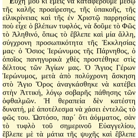
Ε
ὐχή μου κὶ ἐμεῖς νὰ καταφέρουμε μέσῳ
τῆς καλῆς προαίρεσης, τῆς ὑπακοῆς, τῆς
εἰλικρίνειας καὶ τῆς ἐν Χριστῷ παρρησίας
ποὺ εἶχε ὁ βλέπων τυφλός, νὰ δοῦμε τὸ Φῶς
τὸ Ἀληθινό, ὅπως τὸ ἔβλεπε καὶ μία ἄλλη,
σύγχρονη προσωπικότητα τῆς Ἐκκλησίας
μας· ὁ Ὅσιος Ἱερώνυμος τῆς Πάρνηθος, ὁ
ὁποῖος πανηγυρικὰ χθὲς προστέθηκε στὶς
δέλτους τῶν Ἁγίων μας. Ὁ Ἅγιος Γέρων
Ἱερώνυμος, μετὰ ἀπὸ πολύχρονη ἄσκηση
στὸ Ἅγιο Ὄρος ἀναγκάσθηκε νὰ κατέβει
στὴν Ἀττική, λόγῳ σοβαρῆς πάθησης τῶν
ὀφθαλμῶν. Ἡ θεραπεία δὲν κατέστη
δυνατή, μὲ ἀποτέλεσμα νὰ χάσει ἐντελῶς τὸ
φῶς του. Ὡστόσο, παρ΄ ὅτι ἀόμματος, σὰν
τὸ τυφλὸ τοῦ σημερινοῦ Εὐαγγελίου,
ἔβλεπε μὲ τὰ μάτια τῆς ψυχῆς καὶ ἔβλεπε