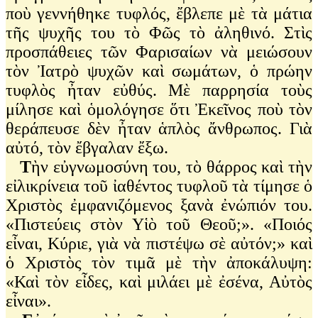
ποὺ γεννήθηκε τυφλός, ἔβλεπε μὲ τὰ μάτια
τῆς ψυχῆς του τὸ Φῶς τὸ ἀληθινό. Στὶς
προσπάθειες τῶν Φαρισαίων νὰ μειώσουν
τὸν Ἰατρὸ ψυχῶν καὶ σωμάτων, ὁ πρώην
τυφλὸς ἦταν εὐθύς. Μὲ παρρησία τοὺς
μίλησε καὶ ὁμολόγησε ὅτι Ἐκεῖνος ποὺ τὸν
θεράπευσε δὲν ἦταν ἁπλὸς ἄνθρωπος. Γιὰ
αὐτό, τὸν ἔβγαλαν ἔξω.
Τ
ὴν εὐγνωμοσύνη του, τὸ θάρρος καὶ τὴν
εἰλικρίνεια τοῦ ἰαθέντος τυφλοῦ τὰ τίμησε ὁ
Χριστὸς ἐμφανιζόμενος ξανὰ ἐνώπιόν του.
«Πιστεύεις στὸν Υἱὸ τοῦ Θεοῦ;». «Ποιός
εἶναι, Κύριε, γιὰ νὰ πιστέψω σὲ αὐτόν;» καὶ
ὁ Χριστὸς τὸν τιμᾶ μὲ τὴν ἀποκάλυψη:
«Καὶ τὸν εἶδες, καὶ μιλάει μὲ ἐσένα, Αὐτὸς
εἶναι».