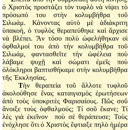
ὁ Χριστὸς προστάζει τὸν τυφλὸ νὰ νίψει τὸ
πρόσωπό του στὴν κολυμβήθρα τοῦ
Σιλωάμ. Κάνοντας αὐτὸ μὲ ἀδιάκριτη
ὑπακοή, ὁ τυφλὸς θεραπεύθηκε καὶ ἄρχισε
νὰ βλέπει. Ἂν τόσο πολὺ ὠφελήθηκαν οἱ
ὀφθαλμοί του ἀπὸ τὴν κολυμβήθρα τοῦ
Σιλωάμ, φαντασθεῖτε τὴν ὠφέλεια ποὺ
λάβαμε ψυχῇ καὶ σώματι ἐμεῖς ποὺ
ὁλόκληροι βαπτισθήκαμε στὴν κολυμβήθρα
τῆς Ἐκκλησίας.
Τ
ὴν θεραπεία τοῦ ἄλλοτε τυφλοῦ
ἀκολούθησε ἕνας καταιγισμὸς ἐρωτήσεων
ἀπὸ τοὺς ὑποκριτὲς Φαρισαίους. Πῶς σοῦ
ἄνοιξε τοὺς ὀφθαλμούς; Τί σοῦ ἔκανε; Τί
λὲς γιὰ ἐκεῖνον ποὺ σὲ θεράπευσε; Τοὺς
ἐνόχλησε ὅτι ὁ Χριστὸς ἔφτιαξε πηλὸ ἡμέρα