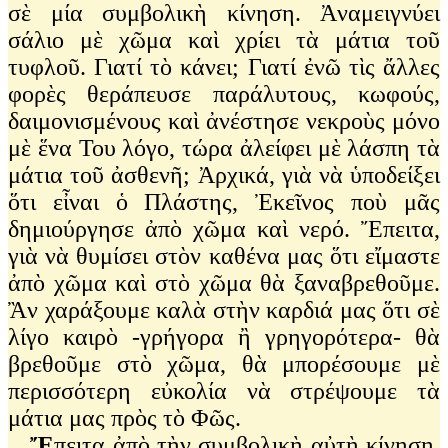
σὲ μία συμβολικὴ κίνηση. Ἀναμειγνύει
σάλιο μὲ χῶμα καὶ χρίει τὰ μάτια τοῦ
τυφλοῦ. Γιατί τὸ κάνει; Γιατί ἐνῶ τὶς ἄλλες
φορὲς θεράπευσε παράλυτους, κωφούς,
δαιμονισμένους καὶ ἀνέστησε νεκροὺς μόνο
μὲ ἕνα Του λόγο, τώρα ἀλείφει μὲ λάσπη τὰ
μάτια τοῦ ἀσθενῆ; Ἀρχικά, γιὰ νὰ ὑποδείξει
ὅτι εἶναι ὁ Πλάστης, Ἐκεῖνος ποὺ μᾶς
δημιούργησε ἀπὸ χῶμα καὶ νερό. Ἔπειτα,
γιὰ νὰ θυμίσει στὸν καθένα μας ὅτι εἴμαστε
ἀπὸ χῶμα καὶ στὸ χῶμα θὰ ξαναβρεθοῦμε.
Ἂν χαράξουμε καλὰ στὴν καρδιά μας ὅτι σὲ
λίγο καιρὸ -γρήγορα ἢ γρηγορότερα- θὰ
βρεθοῦμε στὸ χῶμα, θὰ μπορέσουμε μὲ
περισσότερη εὐκολία νὰ στρέψουμε τὰ
μάτια μας πρὸς τὸ Φῶς.
Ἔ
πειτα ἀπὸ τὴν συμβολικὴ αὐτὴ κίνηση,