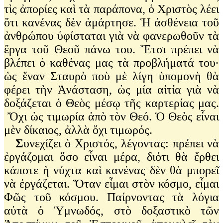
τὶς ἀπορίες καὶ τὰ παράπονα, ὁ Χριστὸς λέει
ὅτι κανένας δὲν ἁμάρτησε. Ἡ ἀσθένεια τοῦ
ἀνθρώπου ὑφίσταται γιὰ νὰ φανερωθοῦν τὰ
ἔργα τοῦ Θεοῦ πάνω του. Ἔτσι πρέπει νὰ
βλέπει ὁ καθένας μας τὰ προβλήματά του·
ὡς ἕναν Σταυρὸ ποὺ μὲ λίγη ὑπομονὴ θὰ
φέρει τὴν Ἀνάσταση, ὡς μία αἰτία γιὰ νὰ
δοξάζεται ὁ Θεὸς μέσῳ τῆς καρτερίας μας.
Ὄχι ὡς τιμωρία ἀπὸ τὸν Θεό. Ὁ Θεὸς εἶναι
μὲν δίκαιος, ἀλλὰ ὄχι τιμωρός.
Σ
υνεχίζει ὁ Χριστός, λέγοντας: πρέπει νὰ
ἐργάζομαι ὅσο εἶναι μέρα, διότι θὰ ἔρθει
κάποτε ἡ νύχτα καὶ κανένας δὲν θὰ μπορεῖ
νὰ ἐργάζεται. Ὅταν εἶμαι στὸν κόσμο, εἶμαι
Φῶς τοῦ κόσμου. Παίρνοντας τὰ λόγια
αὐτὰ ὁ Ὑμνωδός, στὸ δοξαστικὸ τῶν