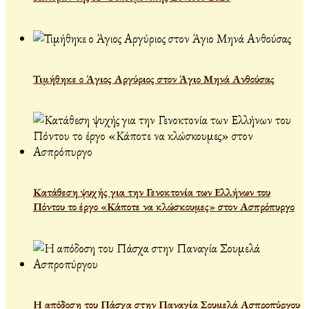
Τιμήθηκε ο Άγιος Αργύριος στον Άγιο Μηνά Ανθούσας
Κατάθεση ψυχής για την Γενοκτονία των Ελλήνων του
Πόντου το έργο «Κάποτε να κλώσκουμες» στον Ασπρόπυργο
Η απόδοση του Πάσχα στην Παναγία Σουμελά Ασπροπύργου