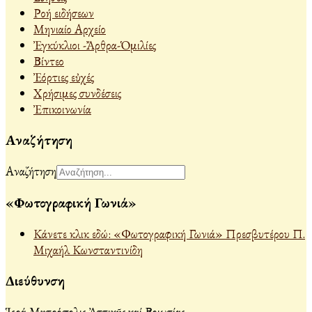
Ροή ειδήσεων
Μηνιαίο Αρχείο
Ἐγκύκλιοι -Ἄρθρα-Ὁμιλίες
Βίντεο
Ἐόρτιες εὐχές
Χρήσιμες συνδέσεις
Ἐπικοινωνία
Αναζήτηση
Αναζήτηση
«Φωτογραφική Γωνιά»
Κάνετε κλικ εδώ: «Φωτογραφική Γωνιά» Πρεσβυτέρου Π.
Μιχαήλ Κωνσταντινίδη
Διεύθυνση
Ἱερά Μητρόπολις Ἀττικῆς καί Βοιωτίας