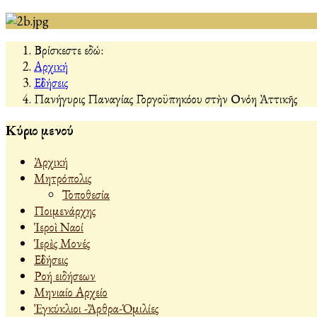
Βρίσκεστε εδώ:
Αρχική
Εἰδήσεις
Πανήγυρις Παναγίας Γοργοϋπηκόου στὴν Οἰνόη Ἀττικῆς
Κύριο μενού
Ἀρχική
Μητρόπολις
Τοποθεσία
Ποιμενάρχης
Ἱεροὶ Ναοί
Ἱερὲς Μονές
Εἰδήσεις
Ροή ειδήσεων
Μηνιαίο Αρχείο
Ἐγκύκλιοι -Ἄρθρα-Ὁμιλίες