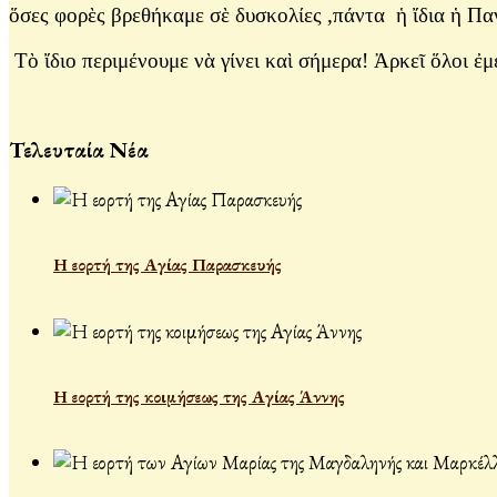
ὅσες φορὲς βρεθήκαμε σὲ δυσκολίες ,πάντα ἡ ἴδια ἡ Πα
Τὸ ἴδιο περιμένουμε νὰ γίνει καὶ σήμερα! Ἀρκεῖ ὅλοι ἐ
Τελευταία Νέα
Η εορτή της Αγίας Παρασκευής
Η εορτή της κοιμήσεως της Αγίας Άννης