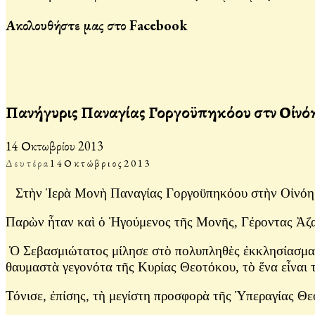
Ακολουθήστε μας στο Facebook
Πανήγυρις Παναγίας Γοργοϋπηκόου στὴν Οἰνό
14 Οκτωβρίου 2013
Δευτέρα
14
Οκτώβριος
2013
Στὴν Ἱερὰ Μονὴ Παναγίας Γοργοϋπηκόου στὴν Οἰνόη 
Παρὼν ἦταν καὶ ὁ Ἡγούμενος τῆς Μονῆς, Γέροντας Ἀζαρί
Ὁ Σεβασμιώτατος μίλησε στὸ πολυπληθὲς ἐκκλησίασμα γι
θαυμαστὰ γεγονότα τῆς Κυρίας Θεοτόκου, τὸ ἕνα εἶναι
Τόνισε, ἐπίσης, τὴ μεγίστη προσφορὰ τῆς Ὑπεραγίας Θ