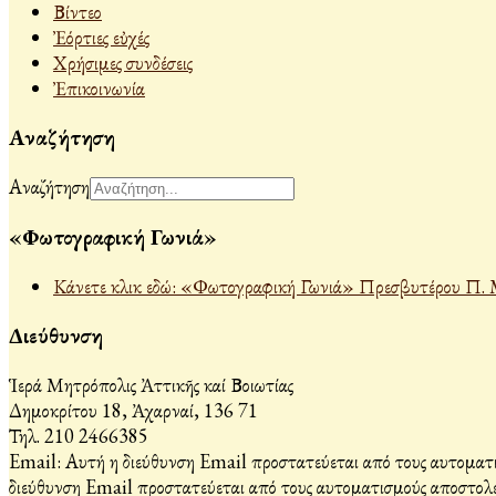
Βίντεο
Ἐόρτιες εὐχές
Χρήσιμες συνδέσεις
Ἐπικοινωνία
Αναζήτηση
Αναζήτηση
«Φωτογραφική Γωνιά»
Κάνετε κλικ εδώ: «Φωτογραφική Γωνιά» Πρεσβυτέρου Π. 
Διεύθυνση
Ἱερά Μητρόπολις Ἀττικῆς καί Βοιωτίας
Δημοκρίτου 18, Ἀχαρναί, 136 71
Τηλ. 210 2466385
Email:
Αυτή η διεύθυνση Email προστατεύεται από τους αυτοματι
διεύθυνση Email προστατεύεται από τους αυτοματισμούς αποστολέ