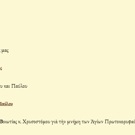
ς
Παύλου