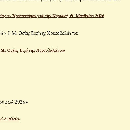
ίας κ. Χρυσοστόμου γιὰ τὴν Κυριακὴ Θ´ Ματθαίου 2026
Ι. Μ. Οσίας Ειρήνης Χρυσοβαλάντου
μελά 2026»