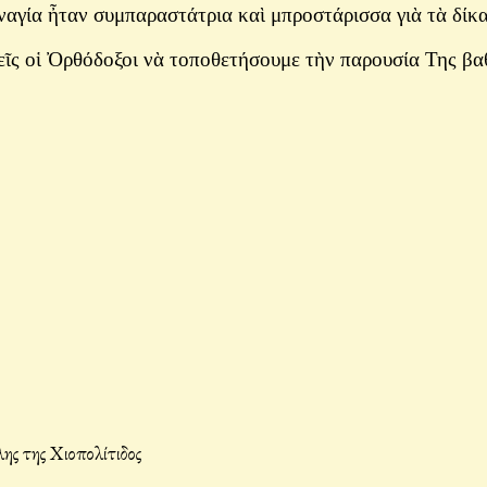
ναγία ἦταν συμπαραστάτρια καὶ μπροστάρισσα γιὰ τὰ δίκα
μεῖς οἱ Ὀρθόδοξοι νὰ τοποθετήσουμε τὴν παρουσία Της βαθ