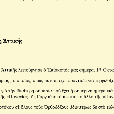
η Ἀττικῆς
η
Ἀττικῆς λειτούργησε ὁ Ἐπίσκοπός μας σήμερα, 1
Ὀκτω
ας , ὁ ὁποῖος, ὅπως πάντα, εἶχε φροντίσει γιὰ τὴ φιλο
ὰ τὴν ἰδιαίτερη σημασία ποὺ ἔχει ἡ σημερινὴ ἡμέρα γιὰ 
 τῆς «Παναγίας τῆς Γοργοϋπηκόου» καὶ τὸ ἄλλο τῆς «Παν
εοτόκου σὲ ὅλους τοὺς Ὀρθοδόξους ,ἰδιαιτέρως δὲ στὸ ε