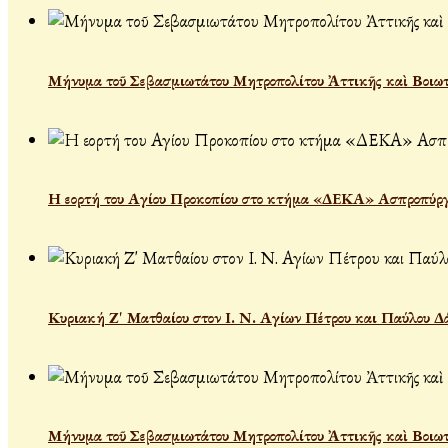
Μήνυμα τοῦ Σεβασμιωτάτου Μητροπολίτου Ἀττικῆς καὶ Βοιωτί
Η εορτή του Αγίου Προκοπίου στο κτήμα «ΔΕΚΑ» Ασπροπύρ
Κυριακή Ζ' Ματθαίου στον Ι. Ν. Αγίων Πέτρου και Παύλου Δ
Μήνυμα τοῦ Σεβασμιωτάτου Μητροπολίτου Ἀττικῆς καὶ Βοιωτί