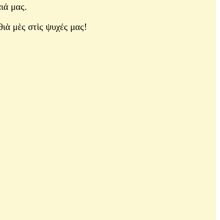
ιά μας.
ιὰ μὲς στὶς ψυχές μας!