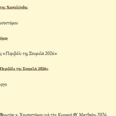
ης Χιοπολίτιδος
τόμου
«Περιβόλι της Σουμελά 2026»