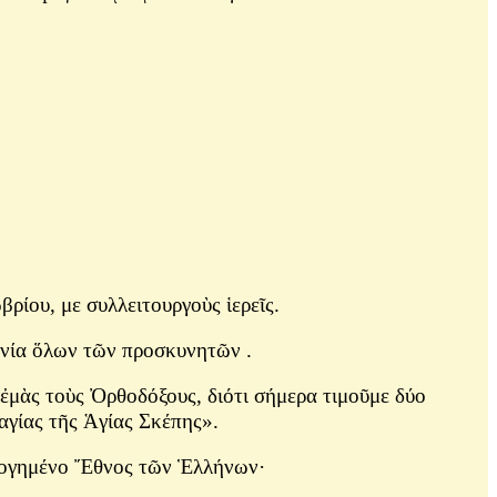
βρίου,
με συλλειτουργοὺς ἱερεῖς.
ξενία ὅλων τῶν προσκυνητῶν .
ἐμὰς τοὺς Ὀρθοδόξους, διότι σήμερα τιμοῦμε δύο
αγίας τῆς Ἁγίας Σκέπης».
ὐλογημένο Ἔθνος τῶν Ἑλλήνων·