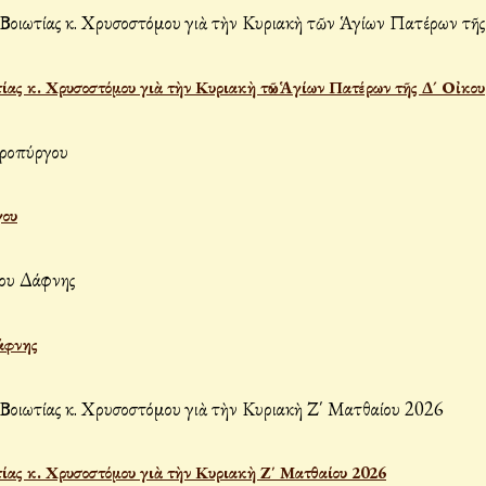
ας κ. Χρυσοστόμου γιὰ τὴν Κυριακὴ τῶν Ἁγίων Πατέρων τῆς Δ´ Οἰκου
γου
άφνης
ας κ. Χρυσοστόμου γιὰ τὴν Κυριακὴ Ζ΄ Ματθαίου 2026