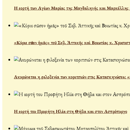
Η εορτή των Αγίων Μαρίας της Μαγδαληνής και Μαρκέλλης τ
«Κύριε σῶσον ἡμᾶς» τοῦ Σεβ. Ἀττικῆς καὶ Βοιωτίας κ. Χρυσοσ
Ακυρώνεται η φιλοξενία των κοριτσιών στις Κατασκηνώσεις 
Η εορτή του Προφήτη Ηλία στη Θήβα και στον Ασπρόπυργο