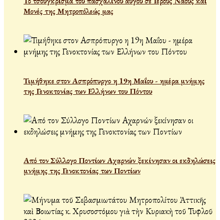
Το τσούγκρισμα του πασχαλινού αυγού σε Ιερούς Ναούς και
Μονές της Μητροπόλεώς μας
Τιμήθηκε στον Ασπρόπυργο η 19η Μαΐου - ημέρα μνήμης
της Γενοκτονίας των Ελλήνων του Πόντου
Από τον Σύλλογο Ποντίων Αχαρνών ξεκίνησαν οι εκδηλώσεις
μνήμης της Γενοκτονίας των Ποντίων