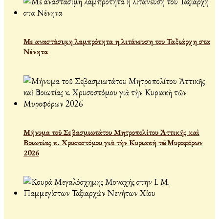
Με αναστάσιμη λαμπρότητα η λιτάνευση του Ταξιάρχη στα
Νένητα
Μήνυμα τοῦ Σεβασμιωτάτου Μητροπολίτου Ἀττικῆς καὶ
Βοιωτίας κ. Χρυσοστόμου γιὰ τὴν Κυριακὴ τῶν Μυροφόρων
2026