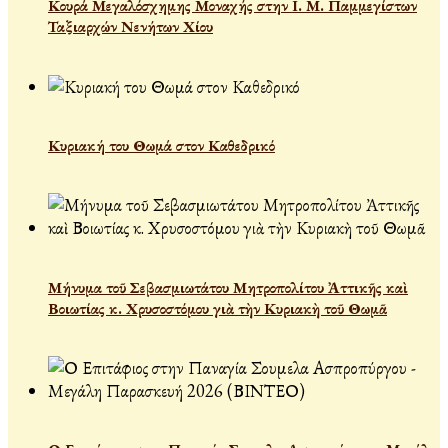
Κουρά Μεγαλόσχημης Μοναχής στην Ι. Μ. Παμμεγίστων
Ταξιαρχών Νενήτων Χίου
Κυριακή του Θωμά στον Καθεδρικό
Μήνυμα τοῦ Σεβασμιωτάτου Μητροπολίτου Ἀττικῆς καὶ
Βοιωτίας κ. Χρυσοστόμου γιὰ τὴν Κυριακὴ τοῦ Θωμᾶ