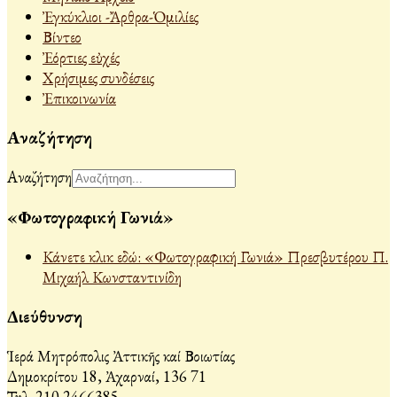
Ἐγκύκλιοι -Ἄρθρα-Ὁμιλίες
Βίντεο
Ἐόρτιες εὐχές
Χρήσιμες συνδέσεις
Ἐπικοινωνία
Αναζήτηση
Αναζήτηση
«Φωτογραφική Γωνιά»
Κάνετε κλικ εδώ: «Φωτογραφική Γωνιά» Πρεσβυτέρου Π.
Μιχαήλ Κωνσταντινίδη
Διεύθυνση
Ἱερά Μητρόπολις Ἀττικῆς καί Βοιωτίας
Δημοκρίτου 18, Ἀχαρναί, 136 71
Τηλ. 210 2466385