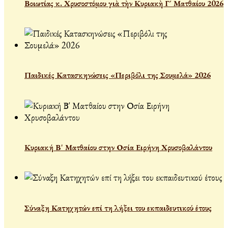
Βοιωτίας κ. Χρυσοστόμου γιὰ τὴν Κυριακὴ Γ´ Ματθαίου 2026
Παιδικές Κατασκηνώσεις «Περιβόλι της Σουμελά» 2026
Κυριακή Β' Ματθαίου στην Οσία Ειρήνη Χρυσοβαλάντου
Σύναξη Κατηχητών επί τη λήξει του εκπαιδευτικού έτους