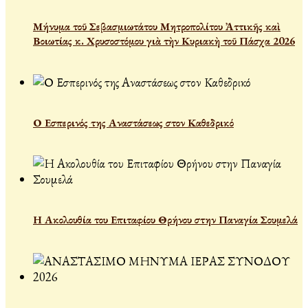
Μήνυμα τοῦ Σεβασμιωτάτου Μητροπολίτου Ἀττικῆς καὶ
Βοιωτίας κ. Χρυσοστόμου γιὰ τὴν Κυριακὴ τοῦ Πάσχα 2026
Ο Εσπερινός της Αναστάσεως στον Καθεδρικό
Η Ακολουθία του Επιταφίου Θρήνου στην Παναγία Σουμελά