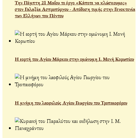
Την Πέμπτη 21 Μαΐου το έργο «Κάποτε να κλώσκουμες»
στον Γαλαξία Ασπροπύργου - Απόδοση τιμής στην Γενοκτονία
των Ελλήνων του Πόντου
Η εορτή του Αγίου Μάρκου στην ομώνυμη Ι. Μονή Κορωπίου
Η μνήμη του λαοφιλούς Αγίου Γεωργίου του Τροπαιοφόρου