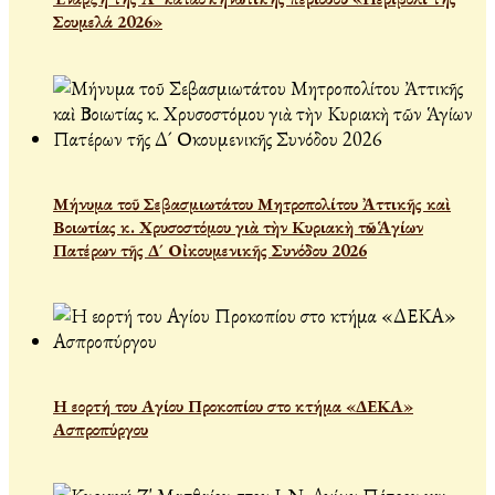
Σουμελά 2026»
Μήνυμα τοῦ Σεβασμιωτάτου Μητροπολίτου Ἀττικῆς καὶ
Βοιωτίας κ. Χρυσοστόμου γιὰ τὴν Κυριακὴ τῶν Ἁγίων
Πατέρων τῆς Δ´ Οἰκουμενικῆς Συνόδου 2026
Η εορτή του Αγίου Προκοπίου στο κτήμα «ΔΕΚΑ»
Ασπροπύργου