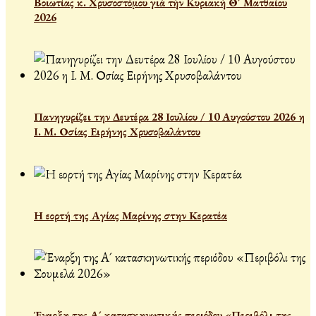
Βοιωτίας κ. Χρυσοστόμου γιὰ τὴν Κυριακὴ Θ´ Ματθαίου
2026
Πανηγυρίζει την Δευτέρα 28 Ιουλίου / 10 Αυγούστου 2026 η
Ι. Μ. Οσίας Ειρήνης Χρυσοβαλάντου
Η εορτή της Αγίας Μαρίνης στην Κερατέα
Έναρξη της Α´ κατασκηνωτικής περιόδου «Περιβόλι της