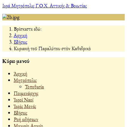
Ιερά Μητρόπολις Γ.Ο.Χ. Αττικής & Βοιωτίας
Βρίσκεστε εδώ:
Αρχική
Εἰδήσεις
Κυριακὴ τοῦ Παραλύτου στὸν Καθεδρικὸ
Κύριο μενού
Ἀρχική
Μητρόπολις
Τοποθεσία
Ποιμενάρχης
Ἱεροὶ Ναοί
Ἱερὲς Μονές
Εἰδήσεις
Ροή ειδήσεων
Μηνιαίο Αρχείο