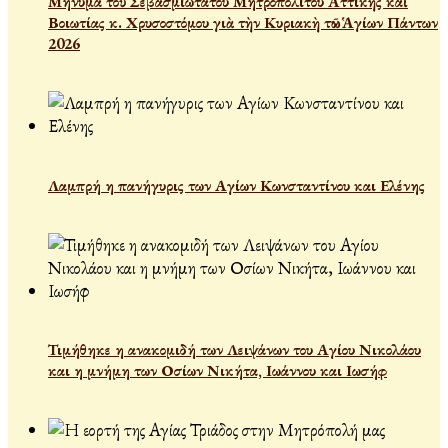
Μήνυμα τοῦ Σεβασμιωτάτου Μητροπολίτου Ἀττικῆς καὶ
Βοιωτίας κ. Χρυσοστόμου γιὰ τὴν Κυριακὴ τῶν Ἁγίων Πάντων
2026
Λαμπρή η πανήγυρις των Αγίων Κωνσταντίνου και Ελένης
Τιμήθηκε η ανακομιδή των Λειψάνων του Αγίου Νικολάου
και η μνήμη των Οσίων Νικήτα, Ιωάννου και Ιωσήφ