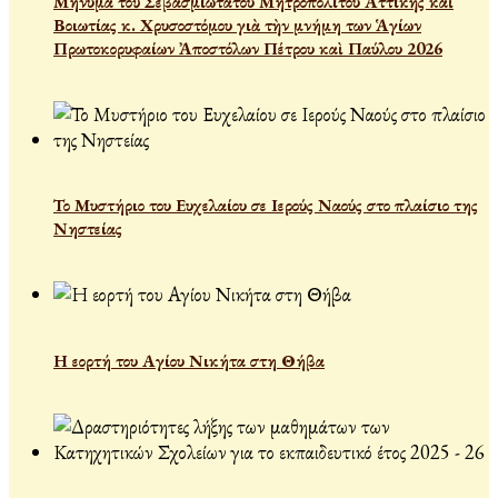
Μήνυμα τοῦ Σεβασμιωτάτου Μητροπολίτου Ἀττικῆς καὶ
Βοιωτίας κ. Χρυσοστόμου γιὰ τὴν μνήμη των Ἁγίων
Πρωτοκορυφαίων Ἀποστόλων Πέτρου καὶ Παύλου 2026
Το Μυστήριο του Ευχελαίου σε Ιερούς Ναούς στο πλαίσιο της
Νηστείας
Η εορτή του Αγίου Νικήτα στη Θήβα