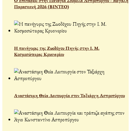
Ο Επιτάφιος στην Παναγία Σουμελα Ασπροπύργου - Μεγάλη
Παρασκευή 2026 (ΒΙΝΤΕΟ)
Η πανήγυρις της Ζωοδόχου Πηγής στην Ι. Μ.
Κοσμοσώτειρας Κρυονερίου
Αναστάσιμη Θεία Λειτουργία στον Ταξιάρχη Ασπροπύργου