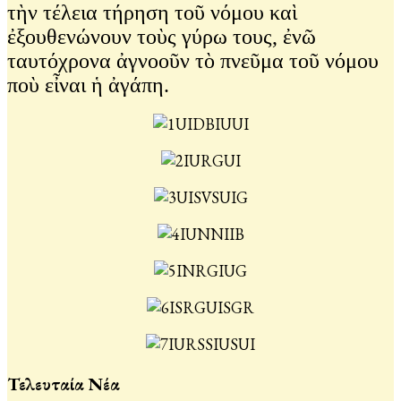
τὴν τέλεια τήρηση τοῦ νόμου καὶ
ἐξουθενώνουν τοὺς γύρω τους, ἐνῶ
ταυτόχρονα ἀγνοοῦν τὸ πνεῦμα τοῦ νόμου
ποὺ εἶναι ἡ ἀγάπη.
Τελευταία Νέα