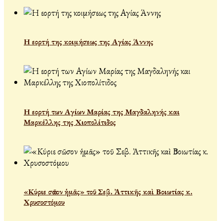
Η εορτή της κοιμήσεως της Αγίας Άννης
Η εορτή των Αγίων Μαρίας της Μαγδαληνής και
Μαρκέλλης της Χιοπολίτιδος
«Κύριε σῶσον ἡμᾶς» τοῦ Σεβ. Ἀττικῆς καὶ Βοιωτίας κ.
Χρυσοστόμου