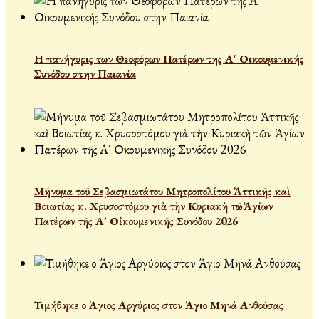
Η πανήγυρις των Θεοφόρων Πατέρων της Α' Οικουμενικής
Συνόδου στην Παιανία
Μήνυμα τοῦ Σεβασμιωτάτου Μητροπολίτου Ἀττικῆς καὶ
Βοιωτίας κ. Χρυσοστόμου γιὰ τὴν Κυριακὴ τῶν Ἁγίων
Πατέρων τῆς Α´ Οἰκουμενικῆς Συνόδου 2026
Τιμήθηκε ο Άγιος Αργύριος στον Άγιο Μηνά Ανθούσας