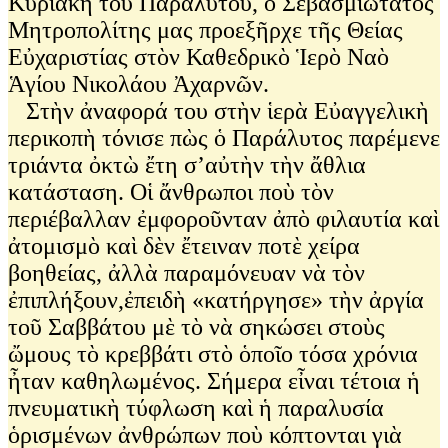
Κυριακὴ τοῦ Παραλύτου, ὁ Σεβασμιώτατος
Μητροπολίτης μας προεξῆρχε τῆς Θείας
Εὐχαριστίας στὸν Καθεδρικὸ Ἱερὸ Ναὸ
Ἁγίου Νικολάου Ἀχαρνῶν.
Στὴν ἀναφορά του στὴν ἱερὰ Εὐαγγελικὴ
περικοπὴ τόνισε πὼς ὁ Παράλυτος παρέμενε
τριάντα ὀκτὼ ἔτη σ’αὐτὴν τὴν ἄθλια
κατάσταση. Οἱ ἄνθρωποι ποὺ τὸν
περιέβαλλαν ἐμφοροῦνταν ἀπὸ φιλαυτία καὶ
ἀτομισμὸ καὶ δὲν ἔτειναν ποτὲ χείρα
βοηθείας, ἀλλὰ παραμόνευαν νὰ τὸν
ἐπιπλήξουν,ἐπειδὴ «κατήργησε» τὴν ἀργία
τοῦ Σαββάτου μὲ τὸ νὰ σηκώσει στοὺς
ὤμους τὸ κρεββάτι στὸ ὁποῖο τόσα χρόνια
ἦταν καθηλωμένος. Σήμερα εἶναι τέτοια ἡ
πνευματικὴ τύφλωση καὶ ἡ παραλυσία
ὁρισμένων ἀνθρώπων ποὺ κόπτονται γιὰ