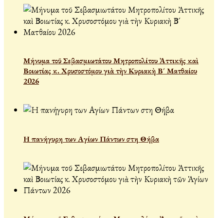
Μήνυμα τοῦ Σεβασμιωτάτου Μητροπολίτου Ἀττικῆς καὶ
Βοιωτίας κ. Χρυσοστόμου γιὰ τὴν Κυριακὴ Β´ Ματθαίου
2026
Η πανήγυρη των Αγίων Πάντων στη Θήβα