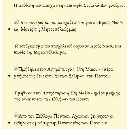
Η απόδοση του Πάσχα στην Παναγία Σουμελά Ασπροπύργου
Το τσούγκρισμα του πασχαλινού αυγού σε Ιερούς Ναούς και
Μονές της Μητροπόλεώς μας
Τιμήθηκε στον Ασπρόπυργο η 19η Μαΐου - ημέρα μνήμης
της Γενοκτονίας των Ελλήνων του Πόντου