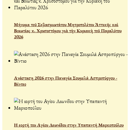
Μήνυμα τοῦ Σεβασμιωτάτου Μητροπολίτου Ἀττικῆς καὶ
Βοιωτίας κ. Χρυσοστόμου γιὰ τὴν Κυριακὴ τοῦ Παραλύτου
2026
Ανάσταση 2026 στην Παναγία Σουμελά Ασπροπύργου -
Βίντεο
Η εορτή του Αγίου Λεωνίδου στην Υπαπαντή Μαρκοπούλου