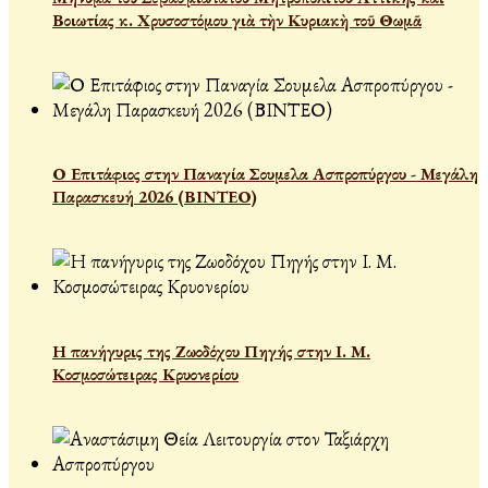
Βοιωτίας κ. Χρυσοστόμου γιὰ τὴν Κυριακὴ τοῦ Θωμᾶ
Ο Επιτάφιος στην Παναγία Σουμελα Ασπροπύργου - Μεγάλη
Παρασκευή 2026 (ΒΙΝΤΕΟ)
Η πανήγυρις της Ζωοδόχου Πηγής στην Ι. Μ.
Κοσμοσώτειρας Κρυονερίου