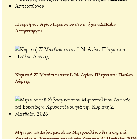
Η εορτή του Αγίου Προκοπίου στο κτήμα «ΔΕΚΑ»
Ασπροπύργου
Κυριακή Ζ' Ματθαίου στον Ι. Ν. Αγίων Πέτρου και Παύλου
Δάφνης
Μήνυμα τοῦ Σεβασμιωτάτου Μητροπολίτου Ἀττικῆς καὶ
Βοιωτίας κ. Χρυσοστόμου γιὰ τὴν Κυριακὴ Ζ΄ Ματθαίου 2026