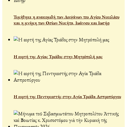
Τιμήθηκε η ανακομιδή των Λειψάνων του Αγίου Νικολάου
και η μνήμη των Οσίων Νικήτα, Ιωάννου και Ιωσήφ
Η εορτή της Αγίας Τριάδος στην Μητρόπολή μας
Η εορτή της Πεντηκοστής στην Αγία Τριάδα Ασπροπύργου