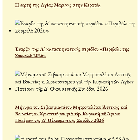
Η εορτή της Αγίας Μαρίνης στην Κερατέα
Έναρξη της Α´ κατασκηνωτικής περιόδου «Περιβόλι της
Σουμελά 2026»
Μήνυμα τοῦ Σεβασμιωτάτου Μητροπολίτου Ἀττικῆς καὶ
Βοιωτίας κ. Χρυσοστόμου γιὰ τὴν Κυριακὴ τῶν Ἁγίων
Πατέρων τῆς Δ´ Οἰκουμενικῆς Συνόδου 2026