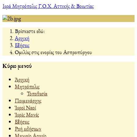
Ιερά Μητρόπολις Γ.Ο.Χ. Αττικής & Βοιωτίας
Βρίσκεστε εδώ:
Αρχική
Εἰδήσεις
Ομιλίες στις ενορίες του Ασπροπύργου
Κύριο μενού
Ἀρχική
Μητρόπολις
Τοποθεσία
Ποιμενάρχης
Ἱεροὶ Ναοί
Ἱερὲς Μονές
Εἰδήσεις
Ροή ειδήσεων
Μηνιαίο Αρχείο