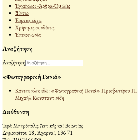
Ἐγκύκλιοι -Ἄρθρα-Ὁμιλίες
Βίντεο
Ἐόρτιες εὐχές
Χρήσιμες συνδέσεις
Ἐπικοινωνία
Αναζήτηση
Αναζήτηση
«Φωτογραφική Γωνιά»
Κάνετε κλικ εδώ: «Φωτογραφική Γωνιά» Πρεσβυτέρου Π.
Μιχαήλ Κωνσταντινίδη
Διεύθυνση
Ἱερά Μητρόπολις Ἀττικῆς καί Βοιωτίας
Δημοκρίτου 18, Ἀχαρναί, 136 71
Τηλ. 210 2466385