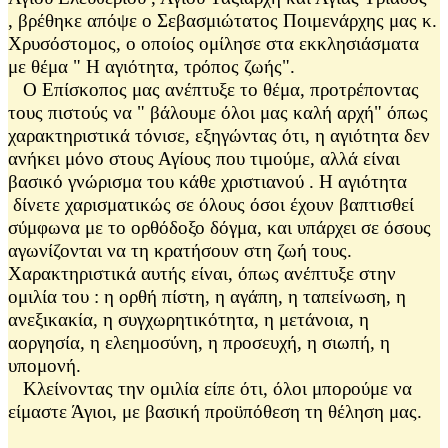
, βρέθηκε απόψε ο Σεβασμιώτατος Ποιμενάρχης μας κ.
Χρυσόστομος, ο οποίος ομίλησε στα εκκλησιάσματα
με θέμα " Η αγιότητα, τρόπος ζωής".
Ο Επίσκοπος μας ανέπτυξε το θέμα, προτρέποντας
τους πιστούς να " βάλουμε όλοι μας καλή αρχή" όπως
χαρακτηριστικά τόνισε, εξηγώντας ότι, η αγιότητα δεν
ανήκει μόνο στους Αγίους που τιμούμε, αλλά είναι
βασικό γνώρισμα του κάθε χριστιανού . Η αγιότητα
δίνετε χαρισματικώς σε όλους όσοι έχουν βαπτισθεί
σύμφωνα με το ορθόδοξο δόγμα, και υπάρχει σε όσους
αγωνίζονται να τη κρατήσουν στη ζωή τους.
Χαρακτηριστικά αυτής είναι, όπως ανέπτυξε στην
ομιλία του : η ορθή πίστη, η αγάπη, η ταπείνωση, η
ανεξικακία, η συγχωρητικότητα, η μετάνοια, η
αοργησία, η ελεημοσύνη, η προσευχή, η σιωπή, η
υπομονή.
Κλείνοντας την ομιλία είπε ότι, όλοι μπορούμε να
είμαστε Άγιοι, με βασική προϋπόθεση τη θέληση μας.