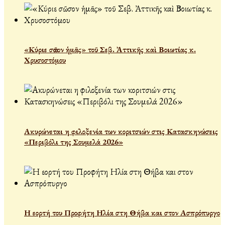
«Κύριε σῶσον ἡμᾶς» τοῦ Σεβ. Ἀττικῆς καὶ Βοιωτίας κ.
Χρυσοστόμου
Ακυρώνεται η φιλοξενία των κοριτσιών στις Κατασκηνώσεις
«Περιβόλι της Σουμελά 2026»
Η εορτή του Προφήτη Ηλία στη Θήβα και στον Ασπρόπυργο