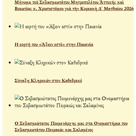
Μήνυμα τοῦ Σεβασμιωτάτου Μητροπολίτου Ἀττικῆς καὶ
Βοιωτίας κ. Χρυσοστόμου γιὰ τὴν Κυριακὴ Δ´ Ματθαίου 2026
Η εορτή του «Άξιον εστί» στην Παιανία
Σύναξη Κληρικών στον Καθεδρικό
Ο Σεβασμιώτατος Ποιμενάρχης μας στα Ονομαστήρια του
Σεβασμιωτάτου Πειραιώς και Σαλαμίνος