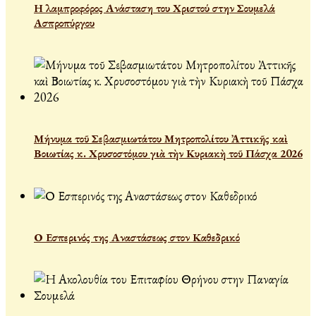
Η λαμπροφόρος Ανάσταση του Χριστού στην Σουμελά
Ασπροπύργου
Μήνυμα τοῦ Σεβασμιωτάτου Μητροπολίτου Ἀττικῆς καὶ
Βοιωτίας κ. Χρυσοστόμου γιὰ τὴν Κυριακὴ τοῦ Πάσχα 2026
Ο Εσπερινός της Αναστάσεως στον Καθεδρικό