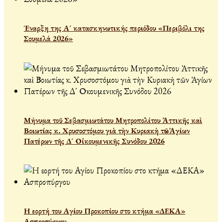
Έναρξη της Α´ κατασκηνωτικής περιόδου «Περιβόλι της
Σουμελά 2026»
Μήνυμα τοῦ Σεβασμιωτάτου Μητροπολίτου Ἀττικῆς καὶ
Βοιωτίας κ. Χρυσοστόμου γιὰ τὴν Κυριακὴ τῶν Ἁγίων
Πατέρων τῆς Δ´ Οἰκουμενικῆς Συνόδου 2026
Η εορτή του Αγίου Προκοπίου στο κτήμα «ΔΕΚΑ»
Ασπροπύργου