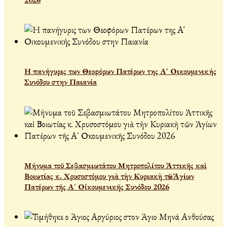
Η πανήγυρις των Θεοφόρων Πατέρων της Α' Οικουμενικής
Συνόδου στην Παιανία
Μήνυμα τοῦ Σεβασμιωτάτου Μητροπολίτου Ἀττικῆς καὶ
Βοιωτίας κ. Χρυσοστόμου γιὰ τὴν Κυριακὴ τῶν Ἁγίων
Πατέρων τῆς Α´ Οἰκουμενικῆς Συνόδου 2026