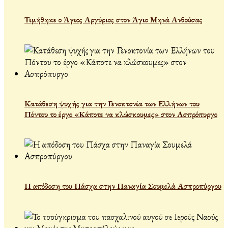
Τιμήθηκε ο Άγιος Αργύριος στον Άγιο Μηνά Ανθούσας
Κατάθεση ψυχής για την Γενοκτονία των Ελλήνων του
Πόντου το έργο «Κάποτε να κλώσκουμες» στον Ασπρόπυργο
Η απόδοση του Πάσχα στην Παναγία Σουμελά Ασπροπύργου