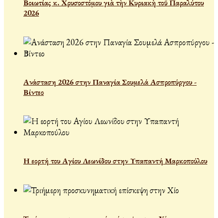
Βοιωτίας κ. Χρυσοστόμου γιὰ τὴν Κυριακὴ τοῦ Παραλύτου
2026
Ανάσταση 2026 στην Παναγία Σουμελά Ασπροπύργου -
Βίντεο
Η εορτή του Αγίου Λεωνίδου στην Υπαπαντή Μαρκοπούλου