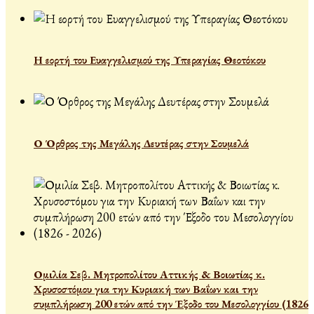
Η εορτή του Ευαγγελισμού της Υπεραγίας Θεοτόκου
Ο Όρθρος της Μεγάλης Δευτέρας στην Σουμελά
Ομιλία Σεβ. Μητροπολίτου Αττικής & Βοιωτίας κ.
Χρυσοστόμου για την Κυριακή των Βαΐων και την
συμπλήρωση 200 ετών από την Έξοδο του Μεσολογγίου (1826