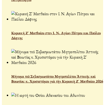
Κυριακή Ζ' Ματθαίου στον Ι. Ν. Αγίων Πέτρου και Παύλου
Δάφνης
Μήνυμα τοῦ Σεβασμιωτάτου Μητροπολίτου Ἀττικῆς καὶ
Βοιωτίας κ. Χρυσοστόμου γιὰ τὴν Κυριακὴ Ζ΄ Ματθαίου 2026