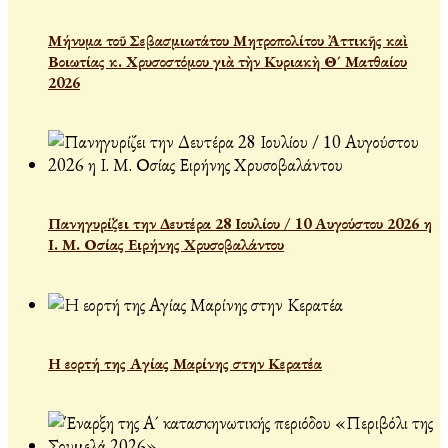
Μήνυμα τοῦ Σεβασμιωτάτου Μητροπολίτου Ἀττικῆς καὶ
Βοιωτίας κ. Χρυσοστόμου γιὰ τὴν Κυριακὴ Θ´ Ματθαίου
2026
Πανηγυρίζει την Δευτέρα 28 Ιουλίου / 10 Αυγούστου 2026 η
Ι. Μ. Οσίας Ειρήνης Χρυσοβαλάντου
Η εορτή της Αγίας Μαρίνης στην Κερατέα