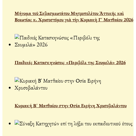
Μήνυμα τοῦ Σεβασμιωτάτου Μητροπολίτου Ἀττικῆς καὶ
Βοιωτίας κ. Χρυσοστόμου γιὰ τὴν Κυριακὴ Γ´ Ματθαίου 2026
Παιδικές Κατασκηνώσεις «Περιβόλι της Σουμελά» 2026
Κυριακή Β' Ματθαίου στην Οσία Ειρήνη Χρυσοβαλάντου