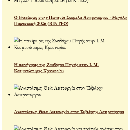
Ο Επιτάφιος στην Παναγία Σουμελα Ασπροπύργου - Μεγάλη
Παρασκευή 2026 (ΒΙΝΤΕΟ)
Η πανήγυρις της Ζωοδόχου Πηγής στην Ι. Μ.
Κοσμοσώτειρας Κρυονερίου
Αναστάσιμη Θεία Λειτουργία στον Ταξιάρχη Ασπροπύργου