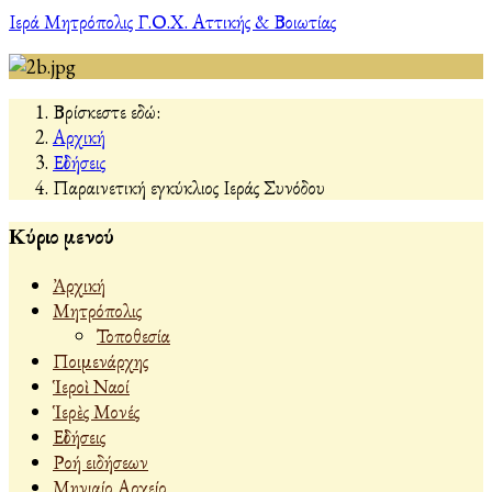
Ιερά Μητρόπολις Γ.Ο.Χ. Αττικής & Βοιωτίας
Βρίσκεστε εδώ:
Αρχική
Εἰδήσεις
Παραινετική εγκύκλιος Ιεράς Συνόδου
Κύριο μενού
Ἀρχική
Μητρόπολις
Τοποθεσία
Ποιμενάρχης
Ἱεροὶ Ναοί
Ἱερὲς Μονές
Εἰδήσεις
Ροή ειδήσεων
Μηνιαίο Αρχείο