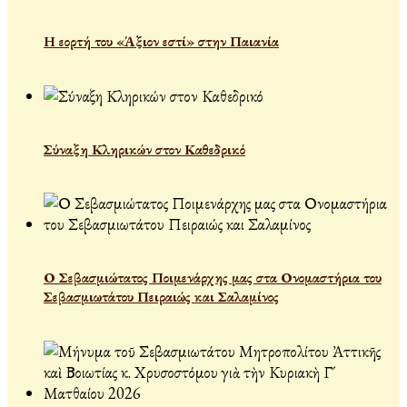
Η εορτή του «Άξιον εστί» στην Παιανία
Σύναξη Κληρικών στον Καθεδρικό
Ο Σεβασμιώτατος Ποιμενάρχης μας στα Ονομαστήρια του
Σεβασμιωτάτου Πειραιώς και Σαλαμίνος