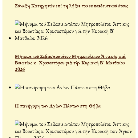
Σύναξη Κατηχητών επί τη λήξει του εκπαιδευτικού έτους
Μήνυμα τοῦ Σεβασμιωτάτου Μητροπολίτου Ἀττικῆς καὶ
Βοιωτίας κ. Χρυσοστόμου γιὰ τὴν Κυριακὴ Β´ Ματθαίου
2026
Η πανήγυρη των Αγίων Πάντων στη Θήβα