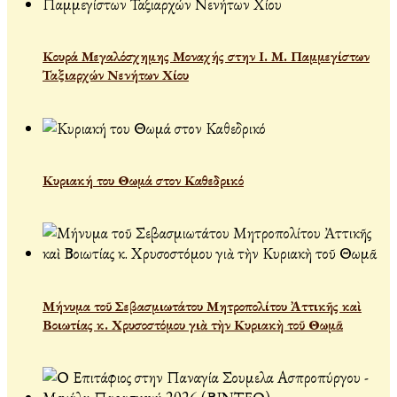
Κουρά Μεγαλόσχημης Μοναχής στην Ι. Μ. Παμμεγίστων
Ταξιαρχών Νενήτων Χίου
Κυριακή του Θωμά στον Καθεδρικό
Μήνυμα τοῦ Σεβασμιωτάτου Μητροπολίτου Ἀττικῆς καὶ
Βοιωτίας κ. Χρυσοστόμου γιὰ τὴν Κυριακὴ τοῦ Θωμᾶ