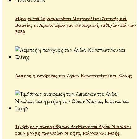
Μήνυμα τοῦ Σεβασμιωτάτου Μητροπολίτου Ἀττικῆς καὶ
Βοιωτίας κ. Χρυσοστόμου γιὰ τὴν Κυριακὴ τῶν Ἁγίων Πάντων
2026
Λαμπρή η πανήγυρις των Αγίων Κωνσταντίνου και Ελένης
Τιμήθηκε η ανακομιδή των Λειψάνων του Αγίου Νικολάου
και η μνήμη των Οσίων Νικήτα, Ιωάννου και Ιωσήφ