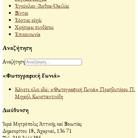
Ἐγκύκλιοι -Ἄρθρα-Ὁμιλίες
Βίντεο
Ἐόρτιες εὐχές
Χρήσιμες συνδέσεις
Ἐπικοινωνία
Αναζήτηση
Αναζήτηση
«Φωτογραφική Γωνιά»
Κάνετε κλικ εδώ: «Φωτογραφική Γωνιά» Πρεσβυτέρου Π.
Μιχαήλ Κωνσταντινίδη
Διεύθυνση
Ἱερά Μητρόπολις Ἀττικῆς καί Βοιωτίας
Δημοκρίτου 18, Ἀχαρναί, 136 71
Τηλ. 210 2466385