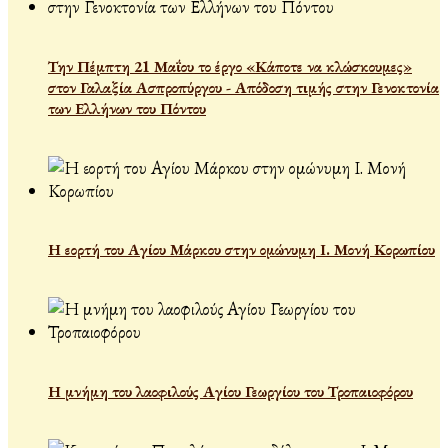
Την Πέμπτη 21 Μαΐου το έργο «Κάποτε να κλώσκουμες»
στον Γαλαξία Ασπροπύργου - Απόδοση τιμής στην Γενοκτονία
των Ελλήνων του Πόντου
Η εορτή του Αγίου Μάρκου στην ομώνυμη Ι. Μονή Κορωπίου
Η μνήμη του λαοφιλούς Αγίου Γεωργίου του Τροπαιοφόρου