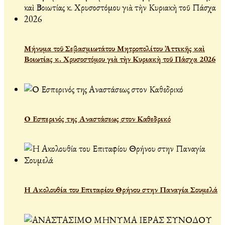
Μήνυμα τοῦ Σεβασμιωτάτου Μητροπολίτου Ἀττικῆς καὶ
Βοιωτίας κ. Χρυσοστόμου γιὰ τὴν Κυριακὴ τοῦ Πάσχα 2026
Ο Εσπερινός της Αναστάσεως στον Καθεδρικό
Η Ακολουθία του Επιταφίου Θρήνου στην Παναγία Σουμελά