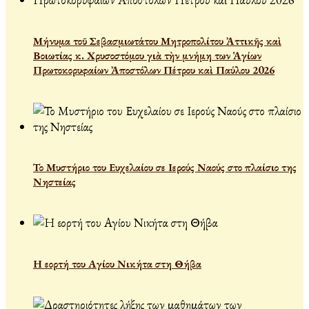
Μήνυμα τοῦ Σεβασμιωτάτου Μητροπολίτου Ἀττικῆς καὶ
Βοιωτίας κ. Χρυσοστόμου γιὰ τὴν μνήμη των Ἁγίων
Πρωτοκορυφαίων Ἀποστόλων Πέτρου καὶ Παύλου 2026
Το Μυστήριο του Ευχελαίου σε Ιερούς Ναούς στο πλαίσιο της
Νηστείας
Η εορτή του Αγίου Νικήτα στη Θήβα