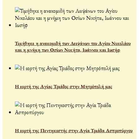
Τιμήθηκε η ανακομιδή των Λειψάνων του Αγίου Νικολάου
και η μνήμη των Οσίων Νικήτα, Ιωάννου και Ιωσήφ
Η εορτή της Αγίας Τριάδος στην Μητρόπολή μας
Η εορτή της Πεντηκοστής στην Αγία Τριάδα Ασπροπύργου