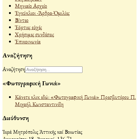
Μηνιαίο Αρχείο
Ἐγκύκλιοι -Ἄρθρα-Ὁμιλίες
Βίντεο
Ἐόρτιες εὐχές
Χρήσιμες συνδέσεις
Ἐπικοινωνία
Αναζήτηση
Αναζήτηση
«Φωτογραφική Γωνιά»
Κάνετε κλικ εδώ: «Φωτογραφική Γωνιά» Πρεσβυτέρου Π.
Μιχαήλ Κωνσταντινίδη
Διεύθυνση
Ἱερά Μητρόπολις Ἀττικῆς καί Βοιωτίας
Δημοκρίτου 18, Ἀχαρναί, 136 71