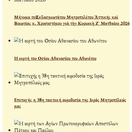
Μήνυμα τοῦ Σεβασμιωτάτου Μητροπολίτου Ἀττικῆς καὶ
Βοιωτίας κ. Χρυσοστόμου γιὰ τὴν Κυριακὴ Ζ΄ Ματθαίου 2026
Η εορτή του Οσίου Αθανασίου του Αθωνίτου
Επιτυχής η 38η τακτική αιμοδοσία της Ιεράς Μητροπόλεώς
μας