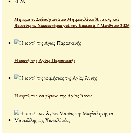
Μήνυμα τοῦ Σεβασμιωτάτου Μητροπολίτου Ἀττικῆς καὶ
Βοιωτίας κ. Χρυσοστόμου γιὰ τὴν Κυριακὴ Ι´ Ματθαίου 2026
Η εορτή της Αγίας Παρασκευής
Η εορτή της κοιμήσεως της Αγίας Άννης