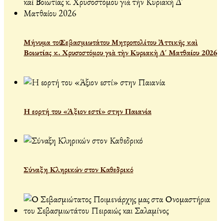
Μήνυμα τοῦ Σεβασμιωτάτου Μητροπολίτου Ἀττικῆς καὶ
Βοιωτίας κ. Χρυσοστόμου γιὰ τὴν Κυριακὴ Δ´ Ματθαίου 2026
Η εορτή του «Άξιον εστί» στην Παιανία
Σύναξη Κληρικών στον Καθεδρικό