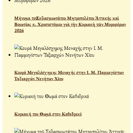
Μήνυμα τοῦ Σεβασμιωτάτου Μητροπολίτου Ἀττικῆς καὶ
Βοιωτίας κ. Χρυσοστόμου γιὰ τὴν Κυριακὴ τῶν Μυροφόρων
2026
Κουρά Μεγαλόσχημης Μοναχής στην Ι. Μ. Παμμεγίστων
Ταξιαρχών Νενήτων Χίου
Κυριακή του Θωμά στον Καθεδρικό