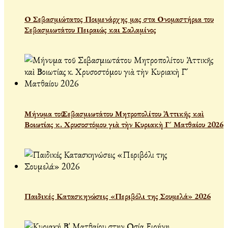
Ο Σεβασμιώτατος Ποιμενάρχης μας στα Ονομαστήρια του
Σεβασμιωτάτου Πειραιώς και Σαλαμίνος
Μήνυμα τοῦ Σεβασμιωτάτου Μητροπολίτου Ἀττικῆς καὶ
Βοιωτίας κ. Χρυσοστόμου γιὰ τὴν Κυριακὴ Γ´ Ματθαίου 2026
Παιδικές Κατασκηνώσεις «Περιβόλι της Σουμελά» 2026