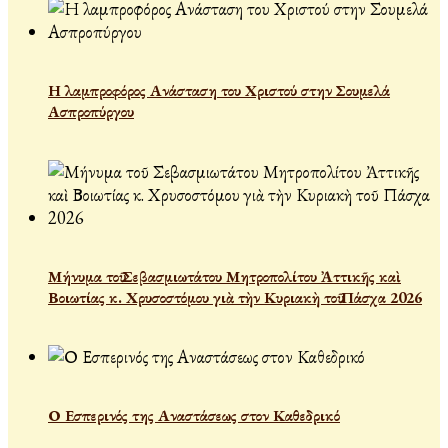
Η λαμπροφόρος Ανάσταση του Χριστού στην Σουμελά
Ασπροπύργου
Μήνυμα τοῦ Σεβασμιωτάτου Μητροπολίτου Ἀττικῆς καὶ
Βοιωτίας κ. Χρυσοστόμου γιὰ τὴν Κυριακὴ τοῦ Πάσχα 2026
Ο Εσπερινός της Αναστάσεως στον Καθεδρικό