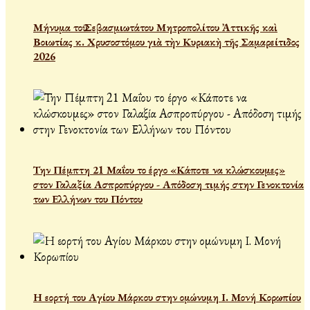
Μήνυμα τοῦ Σεβασμιωτάτου Μητροπολίτου Ἀττικῆς καὶ
Βοιωτίας κ. Χρυσοστόμου γιὰ τὴν Κυριακὴ τῆς Σαμαρείτιδος
2026
Την Πέμπτη 21 Μαΐου το έργο «Κάποτε να κλώσκουμες»
στον Γαλαξία Ασπροπύργου - Απόδοση τιμής στην Γενοκτονία
των Ελλήνων του Πόντου
Η εορτή του Αγίου Μάρκου στην ομώνυμη Ι. Μονή Κορωπίου