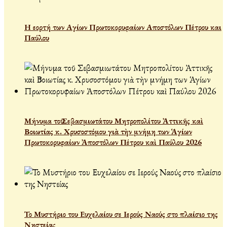
Η εορτή των Αγίων Πρωτοκορυφαίων Αποστόλων Πέτρου και
Παύλου
Μήνυμα τοῦ Σεβασμιωτάτου Μητροπολίτου Ἀττικῆς καὶ
Βοιωτίας κ. Χρυσοστόμου γιὰ τὴν μνήμη των Ἁγίων
Πρωτοκορυφαίων Ἀποστόλων Πέτρου καὶ Παύλου 2026
Το Μυστήριο του Ευχελαίου σε Ιερούς Ναούς στο πλαίσιο της
Νηστείας