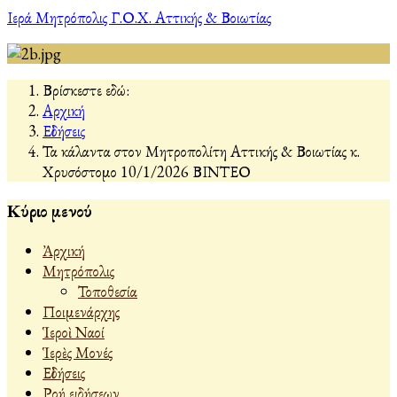
Ιερά Μητρόπολις Γ.Ο.Χ. Αττικής & Βοιωτίας
Βρίσκεστε εδώ:
Αρχική
Εἰδήσεις
Τα κάλαντα στον Μητροπολίτη Αττικής & Βοιωτίας κ.
Χρυσόστομο 10/1/2026 ΒΙΝΤΕΟ
Κύριο μενού
Ἀρχική
Μητρόπολις
Τοποθεσία
Ποιμενάρχης
Ἱεροὶ Ναοί
Ἱερὲς Μονές
Εἰδήσεις
Ροή ειδήσεων