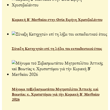
Κυριακή Β' Ματθαίου στην Οσία Ειρήνη Χρυσοβαλάντου
Σύναξη Κατηχητών επί τη λήξει του εκπαιδευτικού έτους
Μήνυμα τοῦ Σεβασμιωτάτου Μητροπολίτου Ἀττικῆς καὶ
Βοιωτίας κ. Χρυσοστόμου γιὰ τὴν Κυριακὴ Β´ Ματθαίου
2026