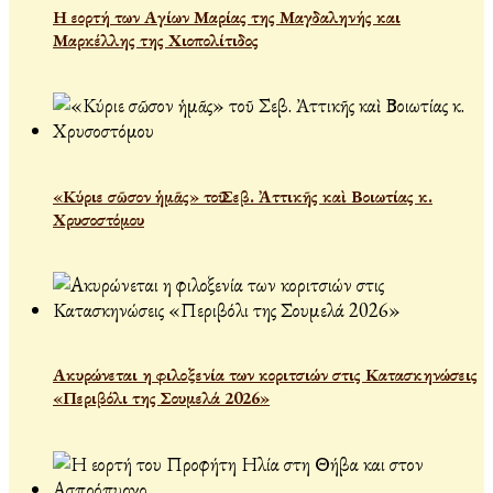
Η εορτή των Αγίων Μαρίας της Μαγδαληνής και
Μαρκέλλης της Χιοπολίτιδος
«Κύριε σῶσον ἡμᾶς» τοῦ Σεβ. Ἀττικῆς καὶ Βοιωτίας κ.
Χρυσοστόμου
Ακυρώνεται η φιλοξενία των κοριτσιών στις Κατασκηνώσεις
«Περιβόλι της Σουμελά 2026»