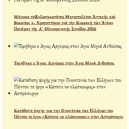
Μήνυμα τοῦ Σεβασμιωτάτου Μητροπολίτου Ἀττικῆς καὶ
Βοιωτίας κ. Χρυσοστόμου γιὰ τὴν Κυριακὴ τῶν Ἁγίων
Πατέρων τῆς Α´ Οἰκουμενικῆς Συνόδου 2026
Τιμήθηκε ο Άγιος Αργύριος στον Άγιο Μηνά Ανθούσας
Κατάθεση ψυχής για την Γενοκτονία των Ελλήνων του
Πόντου το έργο «Κάποτε να κλώσκουμες» στον Ασπρόπυργο