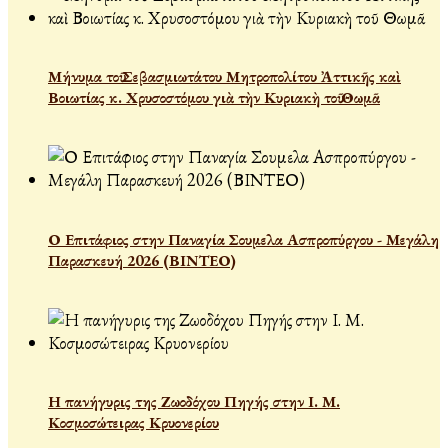
Μήνυμα τοῦ Σεβασμιωτάτου Μητροπολίτου Ἀττικῆς καὶ
Βοιωτίας κ. Χρυσοστόμου γιὰ τὴν Κυριακὴ τοῦ Θωμᾶ
Ο Επιτάφιος στην Παναγία Σουμελα Ασπροπύργου - Μεγάλη
Παρασκευή 2026 (ΒΙΝΤΕΟ)
Η πανήγυρις της Ζωοδόχου Πηγής στην Ι. Μ.
Κοσμοσώτειρας Κρυονερίου