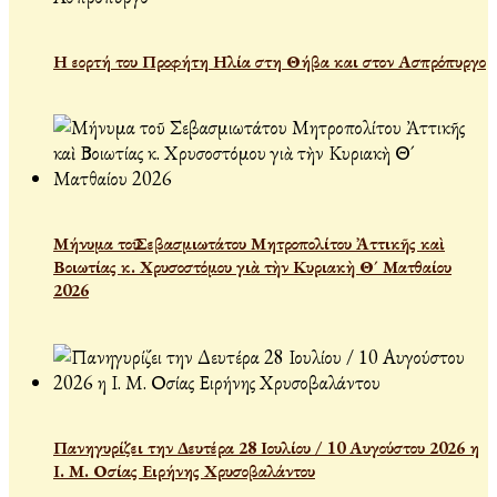
Η εορτή του Προφήτη Ηλία στη Θήβα και στον Ασπρόπυργο
Μήνυμα τοῦ Σεβασμιωτάτου Μητροπολίτου Ἀττικῆς καὶ
Βοιωτίας κ. Χρυσοστόμου γιὰ τὴν Κυριακὴ Θ´ Ματθαίου
2026
Πανηγυρίζει την Δευτέρα 28 Ιουλίου / 10 Αυγούστου 2026 η
Ι. Μ. Οσίας Ειρήνης Χρυσοβαλάντου