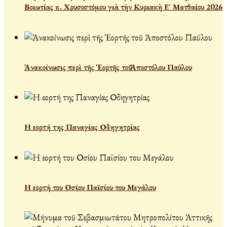
Βοιωτίας κ. Χρυσοστόμου γιὰ τὴν Κυριακὴ Ε´ Ματθαίου 2026
Ἀνακοίνωσις περὶ τῆς Ἑορτῆς τοῦ Ἀποστόλου Παύλου
Η εορτή της Παναγίας Οδηγητρίας
Η εορτή του Οσίου Παϊσίου του Μεγάλου