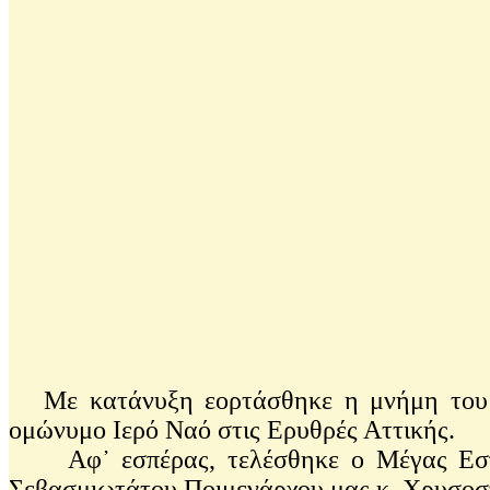
Με κατάνυξη εορτάσθηκε η μνήμη του Αγ
ομώνυμο Ιερό Ναό στις Ερυθρές Αττικής.
Αφ᾽ εσπέρας, τελέσθηκε ο Μέγας Εσπερι
Σεβασμιωτάτου Ποιμενάρχου μας κ. Χρυσοσ