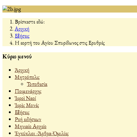
Βρίσκεστε εδώ:
Αρχική
Εἰδήσεις
Η εορτή του Αγίου Σπυρίδωνος στις Ερυθρές
Κύριο μενού
Ἀρχική
Μητρόπολις
Τοποθεσία
Ποιμενάρχης
Ἱεροὶ Ναοί
Ἱερὲς Μονές
Εἰδήσεις
Ροή ειδήσεων
Μηνιαίο Αρχείο
Ἐγκύκλιοι -Ἄρθρα-Ὁμιλίες