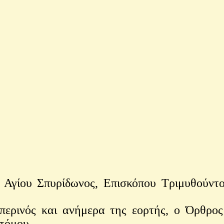
ίου Σπυρίδωνος, Επισκόπου Τριμυθούντος
νός και ανήμερα της εορτής, ο Όρθρος κ
τόμου.