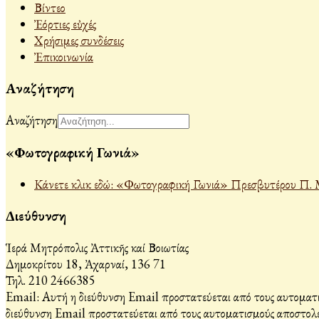
Βίντεο
Ἐόρτιες εὐχές
Χρήσιμες συνδέσεις
Ἐπικοινωνία
Αναζήτηση
Αναζήτηση
«Φωτογραφική Γωνιά»
Κάνετε κλικ εδώ: «Φωτογραφική Γωνιά» Πρεσβυτέρου Π. 
Διεύθυνση
Ἱερά Μητρόπολις Ἀττικῆς καί Βοιωτίας
Δημοκρίτου 18, Ἀχαρναί, 136 71
Τηλ. 210 2466385
Email:
Αυτή η διεύθυνση Email προστατεύεται από τους αυτοματι
διεύθυνση Email προστατεύεται από τους αυτοματισμούς αποστολέ