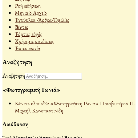
Ροή ειδήσεων
Μηνιαίο Αρχείο
Ἐγκύκλιοι -Ἄρθρα-Ὁμιλίες
Βίντεο
Ἐόρτιες εὐχές
Χρήσιμες συνδέσεις
Ἐπικοινωνία
Αναζήτηση
Αναζήτηση
«Φωτογραφική Γωνιά»
Κάνετε κλικ εδώ: «Φωτογραφική Γωνιά» Πρεσβυτέρου Π.
Μιχαήλ Κωνσταντινίδη
Διεύθυνση
Ἱερά Μητρόπολις Ἀττικῆς καί Βοιωτίας