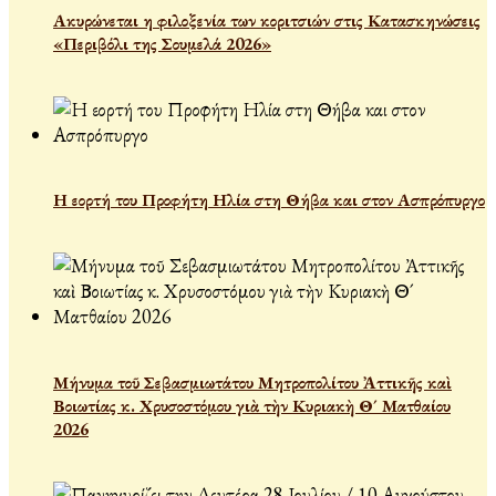
Ακυρώνεται η φιλοξενία των κοριτσιών στις Κατασκηνώσεις
«Περιβόλι της Σουμελά 2026»
Η εορτή του Προφήτη Ηλία στη Θήβα και στον Ασπρόπυργο
Μήνυμα τοῦ Σεβασμιωτάτου Μητροπολίτου Ἀττικῆς καὶ
Βοιωτίας κ. Χρυσοστόμου γιὰ τὴν Κυριακὴ Θ´ Ματθαίου
2026