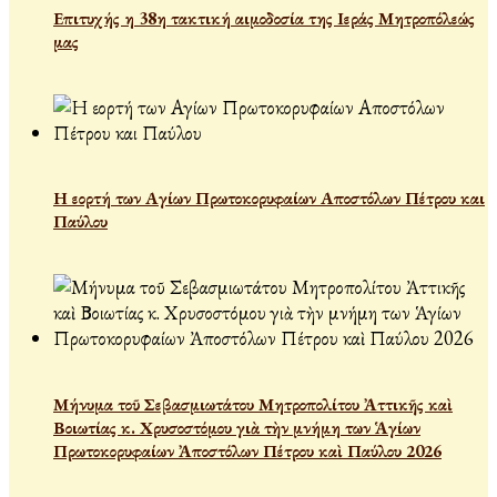
Επιτυχής η 38η τακτική αιμοδοσία της Ιεράς Μητροπόλεώς
μας
Η εορτή των Αγίων Πρωτοκορυφαίων Αποστόλων Πέτρου και
Παύλου
Μήνυμα τοῦ Σεβασμιωτάτου Μητροπολίτου Ἀττικῆς καὶ
Βοιωτίας κ. Χρυσοστόμου γιὰ τὴν μνήμη των Ἁγίων
Πρωτοκορυφαίων Ἀποστόλων Πέτρου καὶ Παύλου 2026