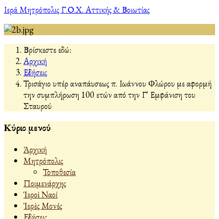
Ιερά Μητρόπολις Γ.Ο.Χ. Αττικής & Βοιωτίας
Βρίσκεστε εδώ:
Αρχική
Εἰδήσεις
Τρισάγιο υπέρ αναπάυσεως π. Ιωάννου Φλώρου με αφορμή
την συμπλήρωση 100 ετών από την Γ' Εμφάνιση του
Σταυρού
Κύριο μενού
Ἀρχική
Μητρόπολις
Τοποθεσία
Ποιμενάρχης
Ἱεροὶ Ναοί
Ἱερὲς Μονές
Εἰδήσεις