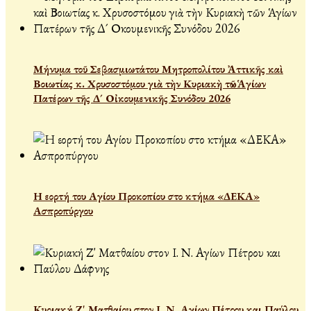
Μήνυμα τοῦ Σεβασμιωτάτου Μητροπολίτου Ἀττικῆς καὶ
Βοιωτίας κ. Χρυσοστόμου γιὰ τὴν Κυριακὴ τῶν Ἁγίων
Πατέρων τῆς Δ´ Οἰκουμενικῆς Συνόδου 2026
Η εορτή του Αγίου Προκοπίου στο κτήμα «ΔΕΚΑ»
Ασπροπύργου
Κυριακή Ζ' Ματθαίου στον Ι. Ν. Αγίων Πέτρου και Παύλου