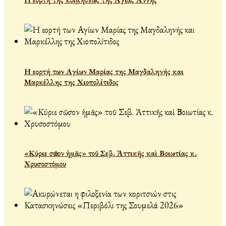
Η εορτή των Αγίων Μαρίας της Μαγδαληνής και
Μαρκέλλης της Χιοπολίτιδος
«Κύριε σῶσον ἡμᾶς» τοῦ Σεβ. Ἀττικῆς καὶ Βοιωτίας κ.
Χρυσοστόμου