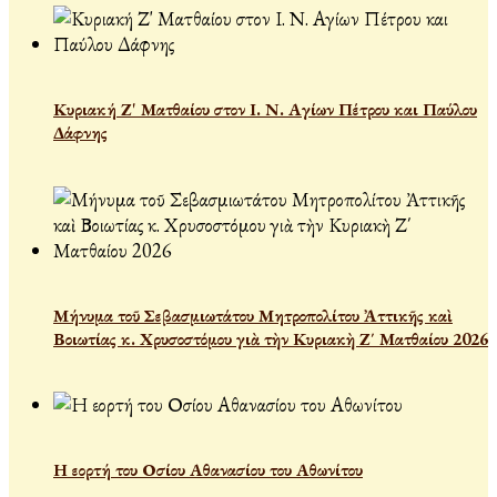
Κυριακή Ζ' Ματθαίου στον Ι. Ν. Αγίων Πέτρου και Παύλου
Δάφνης
Μήνυμα τοῦ Σεβασμιωτάτου Μητροπολίτου Ἀττικῆς καὶ
Βοιωτίας κ. Χρυσοστόμου γιὰ τὴν Κυριακὴ Ζ΄ Ματθαίου 2026
Η εορτή του Οσίου Αθανασίου του Αθωνίτου