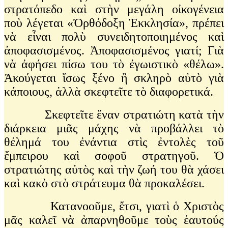
στρατόπεδο καὶ στὴν μεγάλη οἰκογένεια
ποὺ λέγεται «Ὀρθόδοξη Ἐκκλησία», πρέπει
νὰ εἶναι πολὺ συνειδητοποιημένος καὶ
ἀποφασισμένος. Ἀποφασισμένος γιατί; Γιὰ
νὰ ἀφήσει πίσω του τὸ ἐγωιστικὸ «θέλω».
Ἀκούγεται ἴσως ξένο ἢ σκληρὸ αὐτὸ γιὰ
κάποιους, ἀλλὰ σκεφτεῖτε τὸ διαφορετικά.
Σκεφτεῖτε ἕναν στρατιώτη κατὰ τὴν
διάρκεια μιᾶς μάχης νὰ προβάλλει τὸ
θέλημά του ἐνάντια στὶς ἐντολὲς τοῦ
ἔμπειρου καὶ σοφοῦ στρατηγοῦ. Ὁ
στρατιώτης αὐτὸς καὶ τὴν ζωή του θὰ χάσει
καὶ κακὸ στὸ στράτευμα θὰ προκαλέσει.
Κατανοοῦμε, ἔτσι, γιατὶ ὁ Χριστὸς
μᾶς καλεῖ νὰ ἀπαρνηθοῦμε τοὺς ἑαυτούς