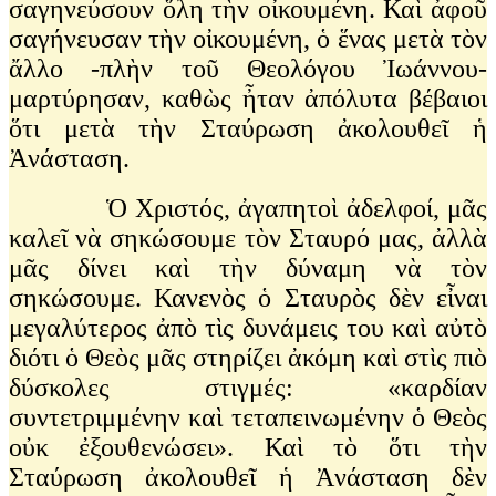
σαγηνεύσουν ὅλη τὴν οἰκουμένη. Καὶ ἀφοῦ
σαγήνευσαν τὴν οἰκουμένη, ὁ ἕνας μετὰ τὸν
ἄλλο -πλὴν τοῦ Θεολόγου Ἰωάννου-
μαρτύρησαν, καθὼς ἦταν ἀπόλυτα βέβαιοι
ὅτι μετὰ τὴν Σταύρωση ἀκολουθεῖ ἡ
Ἀνάσταση.
Ὁ Χριστός, ἀγαπητοὶ ἀδελφοί, μᾶς
καλεῖ νὰ σηκώσουμε τὸν Σταυρό μας, ἀλλὰ
μᾶς δίνει καὶ τὴν δύναμη νὰ τὸν
σηκώσουμε. Κανενὸς ὁ Σταυρὸς δὲν εἶναι
μεγαλύτερος ἀπὸ τὶς δυνάμεις του καὶ αὐτὸ
διότι ὁ Θεὸς μᾶς στηρίζει ἀκόμη καὶ στὶς πιὸ
δύσκολες στιγμές: «καρδίαν
συντετριμμένην καὶ τεταπεινωμένην ὁ Θεὸς
οὐκ ἐξουθενώσει». Καὶ τὸ ὅτι τὴν
Σταύρωση ἀκολουθεῖ ἡ Ἀνάσταση δὲν