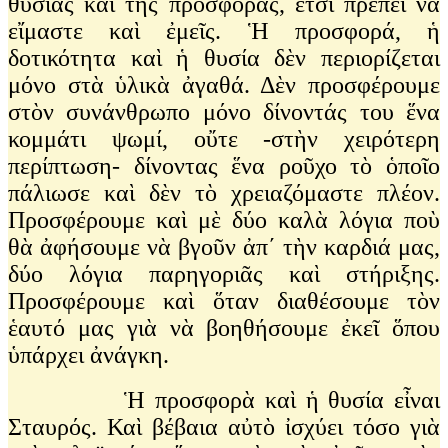
θυσίας καὶ τῆς προσφορᾶς, ἔτσι πρέπει νὰ
εἴμαστε καὶ ἐμεῖς. Ἡ προσφορά, ἡ
δοτικότητα καὶ ἡ θυσία δὲν περιορίζεται
μόνο στὰ ὑλικὰ ἀγαθά. Δὲν προσφέρουμε
στὸν συνάνθρωπο μόνο δίνοντάς του ἕνα
κομμάτι ψωμί, οὔτε -στὴν χειρότερη
περίπτωση- δίνοντας ἕνα ροῦχο τὸ ὁποῖο
πάλιωσε καὶ δὲν τὸ χρειαζόμαστε πλέον.
Προσφέρουμε καὶ μὲ δύο καλὰ λόγια ποὺ
θὰ ἀφήσουμε νὰ βγοῦν ἀπ΄ τὴν καρδιά μας,
δύο λόγια παρηγοριᾶς καὶ στήριξης.
Προσφέρουμε καὶ ὅταν διαθέσουμε τὸν
ἑαυτό μας γιὰ νὰ βοηθήσουμε ἐκεῖ ὅπου
ὑπάρχει ἀνάγκη.
Ἡ προσφορὰ καὶ ἡ θυσία εἶναι
Σταυρός. Καὶ βέβαια αὐτὸ ἰσχύει τόσο γιὰ