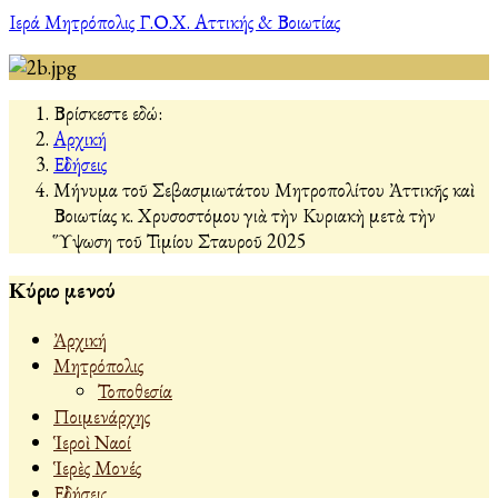
Ιερά Μητρόπολις Γ.Ο.Χ. Αττικής & Βοιωτίας
Βρίσκεστε εδώ:
Αρχική
Εἰδήσεις
Μήνυμα τοῦ Σεβασμιωτάτου Μητροπολίτου Ἀττικῆς καὶ
Βοιωτίας κ. Χρυσοστόμου γιὰ τὴν Κυριακὴ μετὰ τὴν
Ὕψωση τοῦ Τιμίου Σταυροῦ 2025
Κύριο μενού
Ἀρχική
Μητρόπολις
Τοποθεσία
Ποιμενάρχης
Ἱεροὶ Ναοί
Ἱερὲς Μονές
Εἰδήσεις