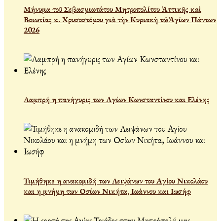
Μήνυμα τοῦ Σεβασμιωτάτου Μητροπολίτου Ἀττικῆς καὶ
Βοιωτίας κ. Χρυσοστόμου γιὰ τὴν Κυριακὴ τῶν Ἁγίων Πάντων
2026
Λαμπρή η πανήγυρις των Αγίων Κωνσταντίνου και Ελένης
Τιμήθηκε η ανακομιδή των Λειψάνων του Αγίου Νικολάου
και η μνήμη των Οσίων Νικήτα, Ιωάννου και Ιωσήφ