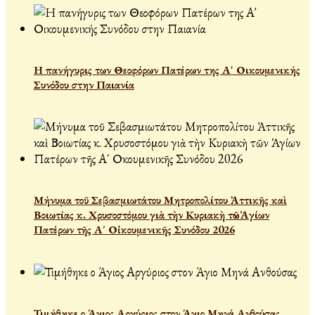
Η πανήγυρις των Θεοφόρων Πατέρων της Α' Οικουμενικής
Συνόδου στην Παιανία
Μήνυμα τοῦ Σεβασμιωτάτου Μητροπολίτου Ἀττικῆς καὶ
Βοιωτίας κ. Χρυσοστόμου γιὰ τὴν Κυριακὴ τῶν Ἁγίων
Πατέρων τῆς Α´ Οἰκουμενικῆς Συνόδου 2026
Τιμήθηκε ο Άγιος Αργύριος στον Άγιο Μηνά Ανθούσας