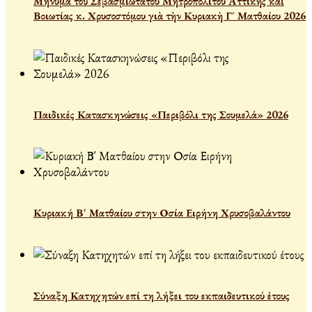
Μήνυμα τοῦ Σεβασμιωτάτου Μητροπολίτου Ἀττικῆς καὶ
Βοιωτίας κ. Χρυσοστόμου γιὰ τὴν Κυριακὴ Γ´ Ματθαίου 2026
Παιδικές Κατασκηνώσεις «Περιβόλι της Σουμελά» 2026
Κυριακή Β' Ματθαίου στην Οσία Ειρήνη Χρυσοβαλάντου
Σύναξη Κατηχητών επί τη λήξει του εκπαιδευτικού έτους