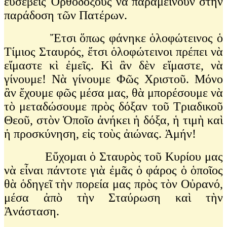
εὐσεβεῖς Ὀρθοδόξους νὰ παραμείνουν στὴν
παράδοση τῶν Πατέρων.
Ἔτσι ὅπως φάνηκε ὁλοφώτεινος ὁ
Τίμιος Σταυρός, ἔτσι ὁλοφώτεινοι πρέπει νὰ
εἴμαστε κὶ ἐμεῖς. Κὶ ἂν δὲν εἴμαστε, νὰ
γίνουμε! Νὰ γίνουμε Φῶς Χριστοῦ. Μόνο
ἂν ἔχουμε φῶς μέσα μας, θὰ μπορέσουμε νὰ
τὸ μεταδώσουμε πρὸς δόξαν τοῦ Τριαδικοῦ
Θεοῦ, στὸν Ὁποῖο ἀνήκει ἡ δόξα, ἡ τιμὴ καὶ
ἡ προσκύνηση, εἰς τοὺς ἀιώνας. Ἀμήν!
Εὔχομαι ὁ Σταυρὸς τοῦ Κυρίου μας
νὰ εἶναι πάντοτε γιὰ ἐμᾶς ὁ φάρος ὁ ὁποῖος
θὰ ὁδηγεῖ τὴν πορεία μας πρὸς τὸν Οὐρανό,
μέσα ἀπὸ τὴν Σταύρωση καὶ τὴν
Ἀνάσταση.