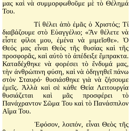
μας καὶ νὰ συμμορφωθοῦμε μὲ τὸ Θέλημά
Του.
Τί θέλει ἀπὸ ἐμᾶς ὁ Χριστός; Τί
διαβάζουμε στὸ Εὐαγγέλιο; «Ἂν θέλετε νὰ
εἶστε φίλοι μου, ἐμένα νὰ μιμεῖσθε». Ὁ
Θεός μας εἶναι Θεὸς τῆς θυσίας καὶ τῆς
προσφορᾶς, καὶ αὐτὸ τὸ ἀπέδειξε ἔμπρακτα.
Καταδέχθηκε νὰ φορέσει τὸ ἔνδυμά μας,
τὴν ἀνθρώπινη φύση, καὶ νὰ ὁδηγηθεῖ πάνω
στὸν Σταυρό· θυσιάσθηκε γιὰ νὰ ζήσουμε
ἐμεῖς. Ἀλλὰ καὶ σὲ κάθε Θεία Λειτουργία
θυσιάζεται καὶ μᾶς προσφέρει τὸ
Πανάχραντον Σῶμα Του καὶ τὸ Πανάσπιλον
Αἵμα Του.
Ἐφόσον, λοιπόν, εἶναι Θεὸς τῆς