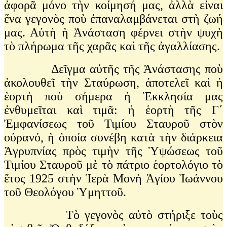
ἀφορᾶ μόνο τὴν κοίμησή μας, ἀλλὰ εἶναι
ἕνα γεγονὸς ποὺ ἐπαναλαμβάνεται στὴ ζωή
μας. Αὐτὴ ἡ Ἀνάσταση φέρνει στὴν ψυχὴ
τὸ πλήρωμα τῆς χαρᾶς καὶ τῆς ἀγαλλίασης.
Δεῖγμα αὐτῆς τῆς Ἀνάστασης ποὺ
ἀκολουθεῖ τὴν Σταύρωση, ἀποτελεῖ καὶ ἡ
ἑορτὴ ποὺ σήμερα ἡ Ἐκκλησία μας
ἐνθυμεῖται καὶ τιμᾶ: ἡ ἑορτὴ τῆς Γ΄
Ἐμφανίσεως τοῦ Τιμίου Σταυροῦ στὸν
οὐρανό, ἡ ὁποία συνέβη κατὰ τὴν διάρκεια
Ἀγρυπνίας πρὸς τιμὴν τῆς Ὑψώσεως τοῦ
Τιμίου Σταυροῦ μὲ τὸ πάτριο ἑορτολόγιο τὸ
ἔτος 1925 στὴν Ἱερὰ Μονὴ Ἁγίου Ἰωάννου
τοῦ Θεολόγου Ὑμηττοῦ.
Τὸ γεγονὸς αὐτὸ στήριξε τοὺς