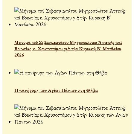
Μήνυμα τοῦ Σεβασμιωτάτου Μητροπολίτου Ἀττικῆς καὶ
Βοιωτίας κ. Χρυσοστόμου γιὰ τὴν Κυριακὴ Β´ Ματθαίου
2026
Η πανήγυρη των Αγίων Πάντων στη Θήβα