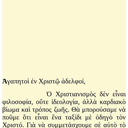
Ἀ
γαπητοὶ ἐν Χριστῷ ἀδελφοί,
Ὁ Χριστιανισμὸς δὲν εἶναι
φιλοσοφία, οὔτε ἰδεολογία, ἀλλὰ καρδιακὸ
βίωμα καὶ τρόπος ζωῆς. Θὰ μπορούσαμε νὰ
ποῦμε ὅτι εἶναι ἕνα ταξίδι μὲ ὁδηγὸ τὸν
Χριστό. Γιὰ νὰ συμμετάσχουμε σὲ αὐτὸ τὸ