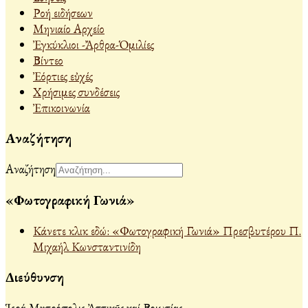
Ροή ειδήσεων
Μηνιαίο Αρχείο
Ἐγκύκλιοι -Ἄρθρα-Ὁμιλίες
Βίντεο
Ἐόρτιες εὐχές
Χρήσιμες συνδέσεις
Ἐπικοινωνία
Αναζήτηση
Αναζήτηση
«Φωτογραφική Γωνιά»
Κάνετε κλικ εδώ: «Φωτογραφική Γωνιά» Πρεσβυτέρου Π.
Μιχαήλ Κωνσταντινίδη
Διεύθυνση
Ἱερά Μητρόπολις Ἀττικῆς καί Βοιωτίας