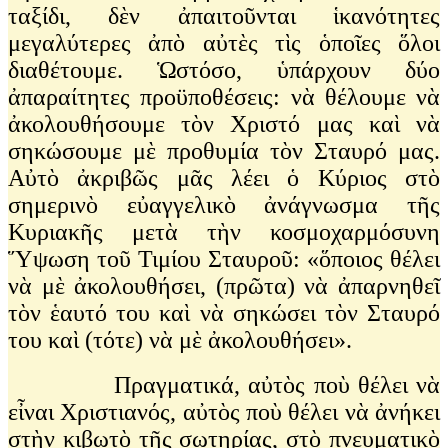
ταξίδι, δὲν ἀπαιτοῦνται ἱκανότητες
μεγαλύτερες ἀπὸ αὐτὲς τὶς ὁποῖες ὅλοι
διαθέτουμε. Ὡστόσο, ὑπάρχουν δύο
ἀπαραίτητες προϋποθέσεις: νὰ θέλουμε νὰ
ἀκολουθήσουμε τὸν Χριστό μας καὶ νὰ
σηκώσουμε μὲ προθυμία τὸν Σταυρό μας.
Αὐτὸ ἀκριβῶς μᾶς λέει ὁ Κύριος στὸ
σημερινὸ εὐαγγελικὸ ἀνάγνωσμα τῆς
Κυριακῆς μετὰ τὴν κοσμοχαρμόσυνη
Ὕψωση τοῦ Τιμίου Σταυροῦ: «ὅποιος θέλει
νὰ μὲ ἀκολουθήσει, (πρῶτα) νὰ ἀπαρνηθεῖ
τὸν ἑαυτό του καὶ νὰ σηκώσει τὸν Σταυρό
του καὶ (τότε) νὰ μὲ ἀκολουθήσει».
Πραγματικά, αὐτὸς ποὺ θέλει νὰ
εἶναι Χριστιανός, αὐτὸς ποὺ θέλει νὰ ἀνήκει
στὴν κιβωτὸ τῆς σωτηρίας, στὸ πνευματικὸ