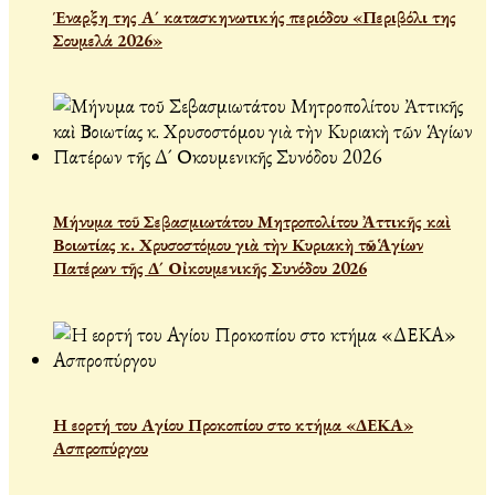
Έναρξη της Α´ κατασκηνωτικής περιόδου «Περιβόλι της
Σουμελά 2026»
Μήνυμα τοῦ Σεβασμιωτάτου Μητροπολίτου Ἀττικῆς καὶ
Βοιωτίας κ. Χρυσοστόμου γιὰ τὴν Κυριακὴ τῶν Ἁγίων
Πατέρων τῆς Δ´ Οἰκουμενικῆς Συνόδου 2026
Η εορτή του Αγίου Προκοπίου στο κτήμα «ΔΕΚΑ»
Ασπροπύργου