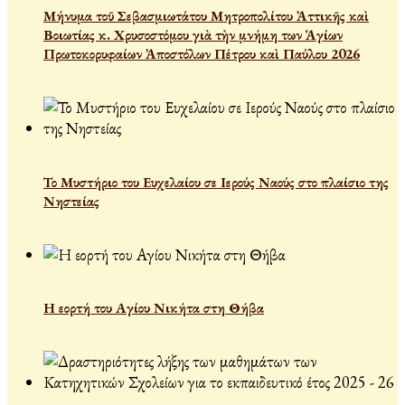
Μήνυμα τοῦ Σεβασμιωτάτου Μητροπολίτου Ἀττικῆς καὶ
Βοιωτίας κ. Χρυσοστόμου γιὰ τὴν μνήμη των Ἁγίων
Πρωτοκορυφαίων Ἀποστόλων Πέτρου καὶ Παύλου 2026
Το Μυστήριο του Ευχελαίου σε Ιερούς Ναούς στο πλαίσιο της
Νηστείας
Η εορτή του Αγίου Νικήτα στη Θήβα