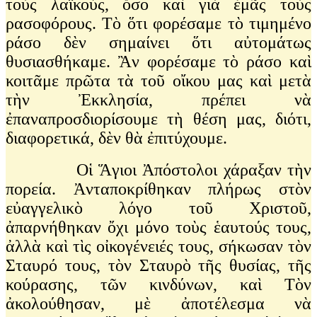
τοὺς λαϊκούς, ὅσο καὶ γιὰ ἐμᾶς τοὺς
ρασοφόρους. Τὸ ὅτι φορέσαμε τὸ τιμημένο
ράσο δὲν σημαίνει ὅτι αὐτομάτως
θυσιασθήκαμε. Ἂν φορέσαμε τὸ ράσο καὶ
κοιτᾶμε πρῶτα τὰ τοῦ οἴκου μας καὶ μετὰ
τὴν Ἐκκλησία, πρέπει νὰ
ἐπαναπροσδιορίσουμε τὴ θέση μας, διότι,
διαφορετικά, δὲν θὰ ἐπιτύχουμε.
Οἱ Ἅγιοι Ἀπόστολοι χάραξαν τὴν
πορεία. Ἀνταποκρίθηκαν πλήρως στὸν
εὐαγγελικὸ λόγο τοῦ Χριστοῦ,
ἀπαρνήθηκαν ὄχι μόνο τοὺς ἑαυτούς τους,
ἀλλὰ καὶ τὶς οἰκογένειές τους, σήκωσαν τὸν
Σταυρό τους, τὸν Σταυρὸ τῆς θυσίας, τῆς
κούρασης, τῶν κινδύνων, καὶ Τὸν
ἀκολούθησαν, μὲ ἀποτέλεσμα νὰ