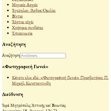
Μηνιαίο Αρχείο
Ἐγκύκλιοι -Ἄρθρα-Ὁμιλίες
Βίντεο
Ἐόρτιες εὐχές
Χρήσιμες συνδέσεις
Ἐπικοινωνία
Αναζήτηση
Αναζήτηση
«Φωτογραφική Γωνιά»
Κάνετε κλικ εδώ: «Φωτογραφική Γωνιά» Πρεσβυτέρου Π.
Μιχαήλ Κωνσταντινίδη
Διεύθυνση
Ἱερά Μητρόπολις Ἀττικῆς καί Βοιωτίας
Δημοκρίτου 18, Ἀχαρναί, 136 71