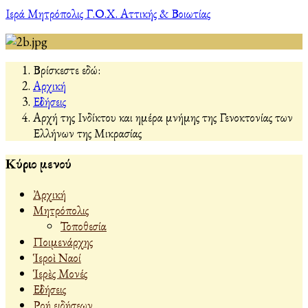
Ιερά Μητρόπολις Γ.Ο.Χ. Αττικής & Βοιωτίας
Βρίσκεστε εδώ:
Αρχική
Εἰδήσεις
Αρχή της Ινδίκτου και ημέρα μνήμης της Γενοκτονίας των
Ελλήνων της Μικρασίας
Κύριο μενού
Ἀρχική
Μητρόπολις
Τοποθεσία
Ποιμενάρχης
Ἱεροὶ Ναοί
Ἱερὲς Μονές
Εἰδήσεις
Ροή ειδήσεων