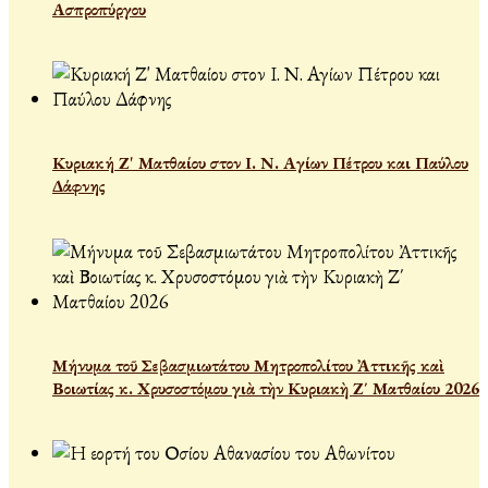
Ασπροπύργου
Κυριακή Ζ' Ματθαίου στον Ι. Ν. Αγίων Πέτρου και Παύλου
Δάφνης
Μήνυμα τοῦ Σεβασμιωτάτου Μητροπολίτου Ἀττικῆς καὶ
Βοιωτίας κ. Χρυσοστόμου γιὰ τὴν Κυριακὴ Ζ΄ Ματθαίου 2026