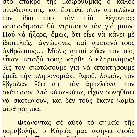
στὸ ἔπακρο τῆς μακροθυμίας ὁ καλὸς
οἰκοδεσπότης, καὶ ἔστειλε στὸν ἀμπελώνα
τὸν ἴδιο του τὸν υἱό, λέγοντας:
«ὁπωσδήποτε θὰ ντραποῦν τὸν γιό μου».
Πού νὰ ἤξερε, ὅμως, ὅτι εἶχε νὰ κάνει μὲ
ἰδιοτελεῖς, ἀγνώμονες καὶ ἀμετανόητους
ἀνθρώπους… Μόλις αὐτοὶ εἶδαν τὸν υἱό,
εἶπαν μεταξύ τους: «ἦρθε ὁ κληρονόμος!
Ἂς τὸν σκοτώσουμε γιὰ νὰ ἀποκτήσουμε
ἐμεῖς τὴν κληρονομιά». Ἀφοῦ, λοιπόν, τὸν
ἔβγαλαν ἔξω ἀπ΄ τὸν ἀμπελώνα, τὸν
σκότωσαν. Στὸ κάτω-κάτω, εἶχαν συνηθίσει
νὰ σκοτώνουν, καὶ δὲν τοὺς ἔκανε καμία
αἴσθηση πιά.
Φ
τάνοντας σὲ αὐτὸ τὸ σημεῖο τῆς
παραβολῆς, ὁ Κύριός μας ἀφήνει στοὺς