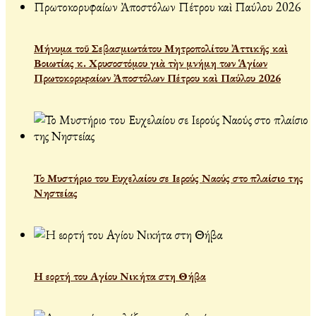
Μήνυμα τοῦ Σεβασμιωτάτου Μητροπολίτου Ἀττικῆς καὶ
Βοιωτίας κ. Χρυσοστόμου γιὰ τὴν μνήμη των Ἁγίων
Πρωτοκορυφαίων Ἀποστόλων Πέτρου καὶ Παύλου 2026
Το Μυστήριο του Ευχελαίου σε Ιερούς Ναούς στο πλαίσιο της
Νηστείας
Η εορτή του Αγίου Νικήτα στη Θήβα