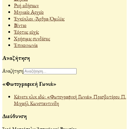
Ροή ειδήσεων
Μηνιαίο Αρχείο
Ἐγκύκλιοι -Ἄρθρα-Ὁμιλίες
Βίντεο
Ἐόρτιες εὐχές
Χρήσιμες συνδέσεις
Ἐπικοινωνία
Αναζήτηση
Αναζήτηση
«Φωτογραφική Γωνιά»
Κάνετε κλικ εδώ: «Φωτογραφική Γωνιά» Πρεσβυτέρου Π.
Μιχαήλ Κωνσταντινίδη
Διεύθυνση
Ἱερά Μητρόπολις Ἀττικῆς καί Βοιωτίας