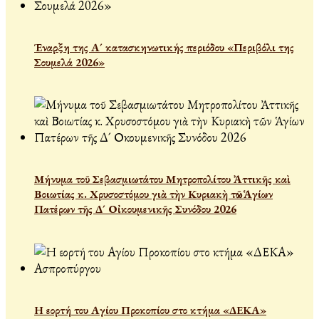
Έναρξη της Α´ κατασκηνωτικής περιόδου «Περιβόλι της
Σουμελά 2026»
Μήνυμα τοῦ Σεβασμιωτάτου Μητροπολίτου Ἀττικῆς καὶ
Βοιωτίας κ. Χρυσοστόμου γιὰ τὴν Κυριακὴ τῶν Ἁγίων
Πατέρων τῆς Δ´ Οἰκουμενικῆς Συνόδου 2026
Η εορτή του Αγίου Προκοπίου στο κτήμα «ΔΕΚΑ»