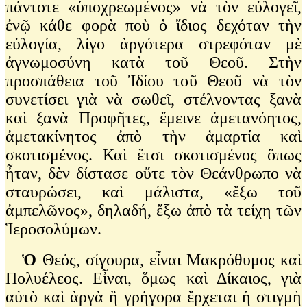
πάντοτε «ὑποχρεωμένος» νὰ τὸν εὐλογεῖ,
ἐνῷ κάθε φορὰ ποὺ ὁ ἴδιος δεχόταν τὴν
εὐλογία, λίγο ἀργότερα στρεφόταν μὲ
ἀγνωμοσύνη κατὰ τοῦ Θεοῦ. Στὴν
προσπάθεια τοῦ Ἰδίου τοῦ Θεοῦ νὰ τὸν
συνετίσει γιὰ νὰ σωθεῖ, στέλνοντας ξανὰ
καὶ ξανὰ Προφῆτες, ἔμεινε ἀμετανόητος,
ἀμετακίνητος ἀπὸ τὴν ἁμαρτία καὶ
σκοτισμένος. Καὶ ἔτσι σκοτισμένος ὅπως
ἦταν, δὲν δίστασε οὔτε τὸν Θεάνθρωπο νὰ
σταυρώσει, καὶ μάλιστα, «ἔξω τοῦ
ἀμπελῶνος», δηλαδή, ἔξω ἀπὸ τὰ τείχη τῶν
Ἱεροσολύμων.
Ὁ
Θεός, σίγουρα, εἶναι Μακρόθυμος καὶ
Πολυέλεος. Εἶναι, ὅμως καὶ Δίκαιος, γιὰ
αὐτὸ καὶ ἀργὰ ἢ γρήγορα ἔρχεται ἡ στιγμὴ