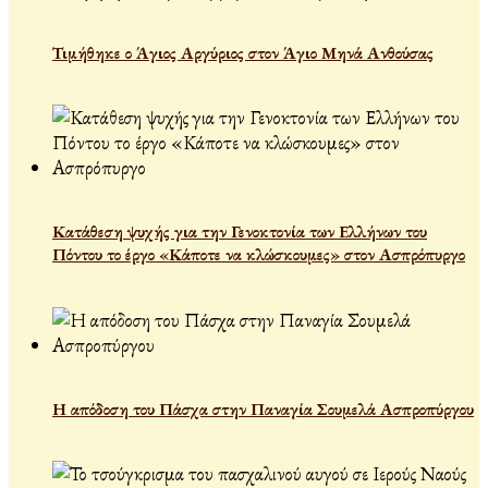
Τιμήθηκε ο Άγιος Αργύριος στον Άγιο Μηνά Ανθούσας
Κατάθεση ψυχής για την Γενοκτονία των Ελλήνων του
Πόντου το έργο «Κάποτε να κλώσκουμες» στον Ασπρόπυργο
Η απόδοση του Πάσχα στην Παναγία Σουμελά Ασπροπύργου