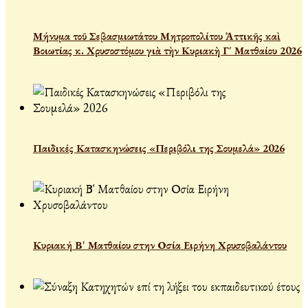
Μήνυμα τοῦ Σεβασμιωτάτου Μητροπολίτου Ἀττικῆς καὶ
Βοιωτίας κ. Χρυσοστόμου γιὰ τὴν Κυριακὴ Γ´ Ματθαίου 2026
Παιδικές Κατασκηνώσεις «Περιβόλι της Σουμελά» 2026
Κυριακή Β' Ματθαίου στην Οσία Ειρήνη Χρυσοβαλάντου