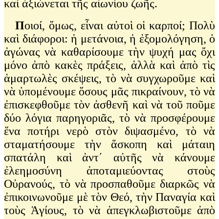
καὶ ἀξιώνεται τῆς αἰωνίου ζωῆς.
Π
οιοί, ὅμως, εἶναι αὐτοὶ οἱ καρποί; Πολὺ
καὶ διάφοροι: ἡ μετάνοια, ἡ ἐξομολόγηση, ὁ
ἀγώνας νὰ καθαρίσουμε τὴν ψυχή μας ὄχι
μόνο ἀπὸ κακὲς πράξεις, ἀλλὰ καὶ ἀπὸ τὶς
ἁμαρτωλὲς σκέψεις, τὸ νὰ συγχωροῦμε καὶ
νὰ ὑπομένουμε ὅσους μᾶς πικραίνουν, τὸ νὰ
ἐπισκεφθοῦμε τὸν ἀσθενῆ καὶ νὰ τοῦ ποῦμε
δύο λόγια παρηγοριᾶς, τὸ νὰ προσφέρουμε
ἕνα ποτήρι νερὸ στὸν διψασμένο, τὸ νὰ
σταματήσουμε τὴν ἄσκοπη καὶ μάταιη
σπατάλη καὶ ἀντ΄ αὐτῆς νὰ κάνουμε
ἐλεημοσύνη ἀποταμιεύοντας στοὺς
Οὐρανούς, τὸ νὰ προσπαθοῦμε διαρκῶς νὰ
ἐπικοινωνοῦμε μὲ τὸν Θεό, τὴν Παναγία καὶ
τοὺς Ἁγίους, τὸ νὰ ἀπεγκλωβιστοῦμε ἀπὸ