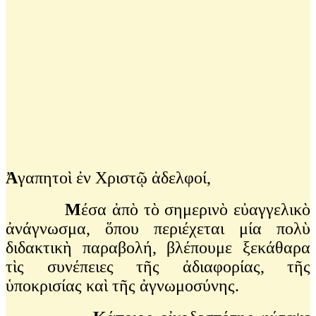
Ἀ
γαπητοὶ ἐν Χριστῷ ἀδελφοί,
Μ
έσα ἀπὸ τὸ σημερινὸ εὐαγγελικὸ
ἀνάγνωσμα, ὅπου περιέχεται μία πολὺ
διδακτικὴ παραβολή, βλέπουμε ξεκάθαρα
τὶς συνέπειες τῆς ἀδιαφορίας, τῆς
ὑποκρισίας καὶ τῆς ἀγνωμοσύνης.