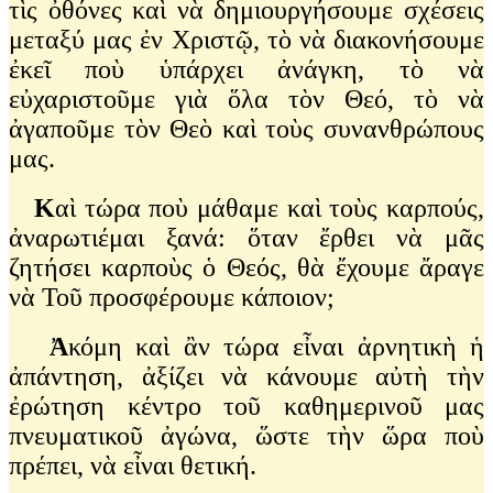
τὶς ὀθόνες καὶ νὰ δημιουργήσουμε σχέσεις
μεταξύ μας ἐν Χριστῷ, τὸ νὰ διακονήσουμε
ἐκεῖ ποὺ ὑπάρχει ἀνάγκη, τὸ νὰ
εὐχαριστοῦμε γιὰ ὅλα τὸν Θεό, τὸ νὰ
ἀγαποῦμε τὸν Θεὸ καὶ τοὺς συνανθρώπους
μας.
Κ
αὶ τώρα ποὺ μάθαμε καὶ τοὺς καρπούς,
ἀναρωτιέμαι ξανά: ὅταν ἔρθει νὰ μᾶς
ζητήσει καρποὺς ὁ Θεός, θὰ ἔχουμε ἄραγε
νὰ Τοῦ προσφέρουμε κάποιον;
Ἀ
κόμη καὶ ἂν τώρα εἶναι ἀρνητικὴ ἡ
ἀπάντηση, ἀξίζει νὰ κάνουμε αὐτὴ τὴν
ἐρώτηση κέντρο τοῦ καθημερινοῦ μας
πνευματικοῦ ἀγώνα, ὥστε τὴν ὥρα ποὺ
πρέπει, νὰ εἶναι θετική.