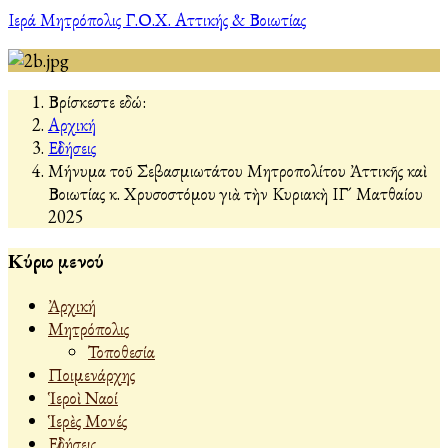
Ιερά Μητρόπολις Γ.Ο.Χ. Αττικής & Βοιωτίας
Βρίσκεστε εδώ:
Αρχική
Εἰδήσεις
Μήνυμα τοῦ Σεβασμιωτάτου Μητροπολίτου Ἀττικῆς καὶ
Βοιωτίας κ. Χρυσοστόμου γιὰ τὴν Κυριακὴ ΙΓ´ Ματθαίου
2025
Κύριο μενού
Ἀρχική
Μητρόπολις
Τοποθεσία
Ποιμενάρχης
Ἱεροὶ Ναοί
Ἱερὲς Μονές
Εἰδήσεις