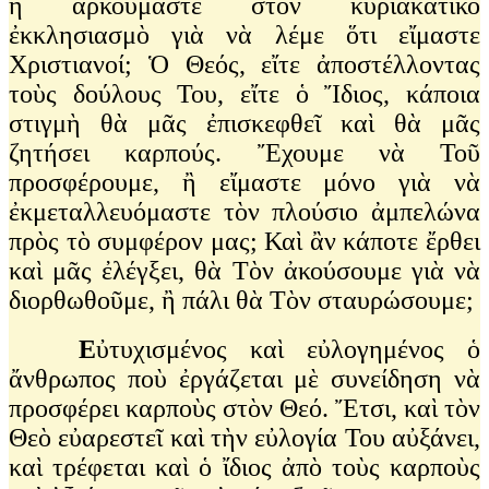
ἢ ἀρκούμαστε στὸν κυριακάτικο
ἐκκλησιασμὸ γιὰ νὰ λέμε ὅτι εἴμαστε
Χριστιανοί; Ὁ Θεός, εἴτε ἀποστέλλοντας
τοὺς δούλους Του, εἴτε ὁ Ἴδιος, κάποια
στιγμὴ θὰ μᾶς ἐπισκεφθεῖ καὶ θὰ μᾶς
ζητήσει καρπούς. Ἔχουμε νὰ Τοῦ
προσφέρουμε, ἢ εἴμαστε μόνο γιὰ νὰ
ἐκμεταλλευόμαστε τὸν πλούσιο ἀμπελώνα
πρὸς τὸ συμφέρον μας; Καὶ ἂν κάποτε ἔρθει
καὶ μᾶς ἐλέγξει, θὰ Τὸν ἀκούσουμε γιὰ νὰ
διορθωθοῦμε, ἢ πάλι θὰ Τὸν σταυρώσουμε;
Ε
ὐτυχισμένος καὶ εὐλογημένος ὁ
ἄνθρωπος ποὺ ἐργάζεται μὲ συνείδηση νὰ
προσφέρει καρποὺς στὸν Θεό. Ἔτσι, καὶ τὸν
Θεὸ εὐαρεστεῖ καὶ τὴν εὐλογία Του αὐξάνει,
καὶ τρέφεται καὶ ὁ ἴδιος ἀπὸ τοὺς καρποὺς