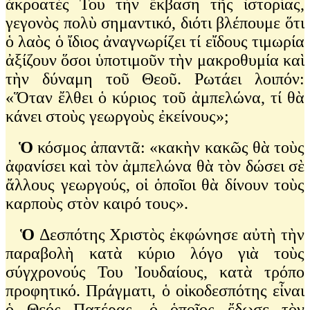
ἀκροατές Του τὴν ἔκβαση τῆς ἱστορίας,
γεγονὸς πολὺ σημαντικό, διότι βλέπουμε ὅτι
ὁ λαὸς ὁ ἴδιος ἀναγνωρίζει τί εἴδους τιμωρία
ἀξίζουν ὅσοι ὑποτιμοῦν τὴν μακροθυμία καὶ
τὴν δύναμη τοῦ Θεοῦ. Ρωτάει λοιπόν:
«Ὅταν ἔλθει ὁ κύριος τοῦ ἀμπελώνα, τί θὰ
κάνει στοὺς γεωργοὺς ἐκείνους»;
Ὁ
κόσμος ἀπαντᾶ: «κακὴν κακῶς θὰ τοὺς
ἀφανίσει καὶ τὸν ἀμπελώνα θὰ τὸν δώσει σὲ
ἄλλους γεωργούς, οἱ ὁποῖοι θὰ δίνουν τοὺς
καρποὺς στὸν καιρό τους».
Ὁ
Δεσπότης Χριστὸς ἐκφώνησε αὐτὴ τὴν
παραβολὴ κατὰ κύριο λόγο γιὰ τοὺς
σύγχρονούς Του Ἰουδαίους, κατὰ τρόπο
προφητικό. Πράγματι, ὁ οἰκοδεσπότης εἶναι
ὁ Θεός Πατέρας, ὁ ὁποῖος ἔδωσε τὸν