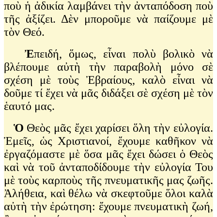
ποὺ ἡ ἀδικία λαμβάνει τὴν ἀνταπόδοση ποὺ
τῆς ἀξίζει. Δὲν μποροῦμε νὰ παίζουμε μὲ
τὸν Θεό.
Ἐ
πειδή, ὅμως, εἶναι πολὺ βολικὸ νὰ
βλέπουμε αὐτὴ τὴν παραβολὴ μόνο σὲ
σχέση μὲ τοὺς Ἐβραίους, καλὸ εἶναι νὰ
δοῦμε τί ἔχει νὰ μᾶς διδάξει σὲ σχέση μὲ τὸν
ἑαυτό μας.
Ὁ
Θεὸς μᾶς ἔχει χαρίσει ὅλη τὴν εὐλογία.
Ἐμεῖς, ὡς Χριστιανοί, ἔχουμε καθῆκον νὰ
ἐργαζόμαστε μὲ ὅσα μᾶς ἔχει δώσει ὁ Θεὸς
καὶ νὰ τοῦ ἀνταποδίδουμε τὴν εὐλογία Του
μὲ τοὺς καρποὺς τῆς πνευματικῆς μας ζωῆς.
Ἀλήθεια, καὶ θέλω νὰ σκεφτοῦμε ὅλοι καλὰ
αὐτὴ τὴν ἐρώτηση: ἔχουμε πνευματικὴ ζωή,