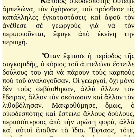
Κ
άποιος οἰκοδεσπότης φύτεψε
ἀμπελώνα, τὸν ὀχύρωσε, τοῦ πρόσθεσε τὶς
κατάλληλες ἐγκαταστάσεις καὶ ἀφοῦ τὸν
ἀνέθεσε σὲ γεωργοὺς γιὰ νὰ τὸν
περιποιοῦνται, ἔφυγε ἀπὸ ἐκείνη τὴν
περιοχή.
Ὅ
ταν ἔφτασε ἡ περίοδος τῆς
συγκομιδῆς, ὁ κύριος τοῦ ἀμπελώνα ἔστειλε
δούλους του γιὰ νὰ πάρουν τοὺς καρποὺς
ποὺ τοῦ ἀναλογοῦσαν. Οἱ γεωργοί, ὄχι μόνο
δὲν τοὺς σεβάσθηκαν, ἀλλὰ ἄλλον τὸν
ἔδειραν, ἄλλον τὸν σκότωσαν καὶ ἄλλον τὸν
λιθοβόλησαν. Μακροθύμησε, ὅμως, ὁ
οἰκοδεσπότης καὶ ἔστειλε ἄλλους δούλους,
περισσότερους ἀπὸ τὴν πρώτη φορά, ἀλλὰ
καὶ αὐτοὶ ἔπαθαν τὰ ἴδια. Ἔφτασε, τότε,