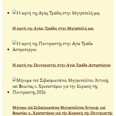
Η εορτή της Αγίας Τριάδος στην Μητρόπολή μας
Η εορτή της Πεντηκοστής στην Αγία Τριάδα Ασπροπύργου
Μήνυμα τοῦ Σεβασμιωτάτου Μητροπολίτου Ἀττικῆς καὶ
Βοιωτίας κ. Χρυσοστόμου γιὰ τὴν Κυριακὴ τῆς Πεντηκοστῆς