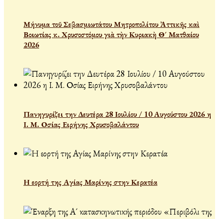
Μήνυμα τοῦ Σεβασμιωτάτου Μητροπολίτου Ἀττικῆς καὶ
Βοιωτίας κ. Χρυσοστόμου γιὰ τὴν Κυριακὴ Θ´ Ματθαίου
2026
Πανηγυρίζει την Δευτέρα 28 Ιουλίου / 10 Αυγούστου 2026 η
Ι. Μ. Οσίας Ειρήνης Χρυσοβαλάντου
Η εορτή της Αγίας Μαρίνης στην Κερατέα