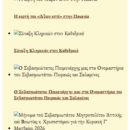
Η εορτή του «Άξιον εστί» στην Παιανία
Σύναξη Κληρικών στον Καθεδρικό
Ο Σεβασμιώτατος Ποιμενάρχης μας στα Ονομαστήρια του
Σεβασμιωτάτου Πειραιώς και Σαλαμίνος