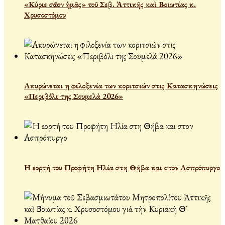
«Κύριε σῶσον ἡμᾶς» τοῦ Σεβ. Ἀττικῆς καὶ Βοιωτίας κ.
Χρυσοστόμου
Ακυρώνεται η φιλοξενία των κοριτσιών στις Κατασκηνώσεις
«Περιβόλι της Σουμελά 2026»
Η εορτή του Προφήτη Ηλία στη Θήβα και στον Ασπρόπυργο