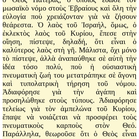
μωσαϊκὸ νόμο στοὺς Ἑβραίους καὶ ὅλη τὴν
εὐλογία ποὺ χρειάζονταν γιὰ νὰ ζήσουν
θεάρεστα. Ὁ λαὸς τοῦ Ἰσραήλ, ὅμως, ὁ
ἐκλεκτὸς λαὸς τοῦ Κυρίου, ἔπεσε στὴν
οἴηση, πίστεψε, δηλαδή, ὅτι εἶναι ὁ
καλύτερος λαὸς στὴ γῆ. Μάλιστα, ὄχι μόνο
τὸ πίστεψε, ἀλλὰ ἀναπαύθηκε σὲ αὐτὴ τὴν
ἰδέα τόσο πολύ, ποὺ ἡ οὐσιαστικὴ
πνευματικὴ ζωή του μετατράπηκε σὲ ἄγονη
καὶ τυπολατρικὴ τήρηση τοῦ νόμου.
Ἀδιαφόρησε γιὰ τὴν ἀγάπη καὶ
προσηλώθηκε στοὺς τύπους. Ἀδιαφόρησε
τελείως γιὰ τὸν ἀμπελώνα τοῦ Κυρίου,
ἔπαψε νὰ νοιάζεται νὰ προσφέρει τοὺς
πνευματικοὺς καρποὺς στὸν Θεό.
Παράλληλα, θεωροῦσε ὅτι ὁ Θεὸς εἶναι