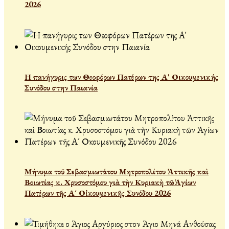
2026
Η πανήγυρις των Θεοφόρων Πατέρων της Α' Οικουμενικής
Συνόδου στην Παιανία
Μήνυμα τοῦ Σεβασμιωτάτου Μητροπολίτου Ἀττικῆς καὶ
Βοιωτίας κ. Χρυσοστόμου γιὰ τὴν Κυριακὴ τῶν Ἁγίων
Πατέρων τῆς Α´ Οἰκουμενικῆς Συνόδου 2026