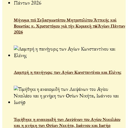
Μήνυμα τοῦ Σεβασμιωτάτου Μητροπολίτου Ἀττικῆς καὶ
Βοιωτίας κ. Χρυσοστόμου γιὰ τὴν Κυριακὴ τῶν Ἁγίων Πάντων
2026
Λαμπρή η πανήγυρις των Αγίων Κωνσταντίνου και Ελένης
Τιμήθηκε η ανακομιδή των Λειψάνων του Αγίου Νικολάου
και η μνήμη των Οσίων Νικήτα, Ιωάννου και Ιωσήφ