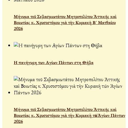
Μήνυμα τοῦ Σεβασμιωτάτου Μητροπολίτου Ἀττικῆς καὶ
Βοιωτίας κ. Χρυσοστόμου γιὰ τὴν Κυριακὴ Β´ Ματθαίου
2026
Η πανήγυρη των Αγίων Πάντων στη Θήβα
Μήνυμα τοῦ Σεβασμιωτάτου Μητροπολίτου Ἀττικῆς καὶ
Βοιωτίας κ. Χρυσοστόμου γιὰ τὴν Κυριακὴ τῶν Ἁγίων Πάντων
2026