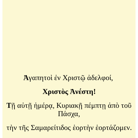
Ἀ
γαπητοὶ ἐν Χριστῷ ἀδελφοί,
Χριστὸς Ἀνέστη!
Τ
ῇ αὐτῇ ἡμέρᾳ, Κυριακῇ πέμπτῃ ἀπὸ τοῦ
Πάσχα,
τὴν τῆς Σαμαρείτιδος ἑορτὴν ἑορτάζομεν.