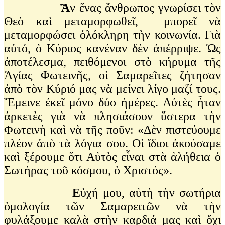
Ἂ
ν ἕνας ἄνθρωπος γνωρίσει τὸν
Θεὸ καὶ μεταμορφωθεῖ, μπορεῖ νὰ
μεταμορφώσει ὁλόκληρη τὴν κοινωνία. Γιὰ
αὐτό, ὁ Κύριος κανέναν δὲν ἀπέρριψε. Ὡς
ἀποτέλεσμα, πειθόμενοι στὸ κήρυμα τῆς
Ἁγίας Φωτεινῆς, οἱ Σαμαρεῖτες ζήτησαν
ἀπὸ τὸν Κύριό μας νὰ μείνει λίγο μαζί τους.
Ἔμεινε ἐκεῖ μόνο δύο ἡμέρες. Αὐτὲς ἦταν
ἀρκετὲς γιὰ νὰ πλησιάσουν ὕστερα τὴν
Φωτεινὴ καὶ νὰ τῆς ποῦν: «Δὲν πιστεύουμε
πλέον ἀπὸ τὰ λόγια σου. Οἱ ἴδιοι ἀκούσαμε
καὶ ξέρουμε ὅτι Αὐτὸς εἶναι στὰ ἀλήθεια ὁ
Σωτήρας τοῦ κόσμου, ὁ Χριστός».
Ε
ὐχή μου, αὐτὴ τὴν σωτήρια
ὁμολογία τῶν Σαμαρειτῶν νὰ τὴν
φυλάξουμε καλὰ στὴν καρδιά μας καὶ ὄχι