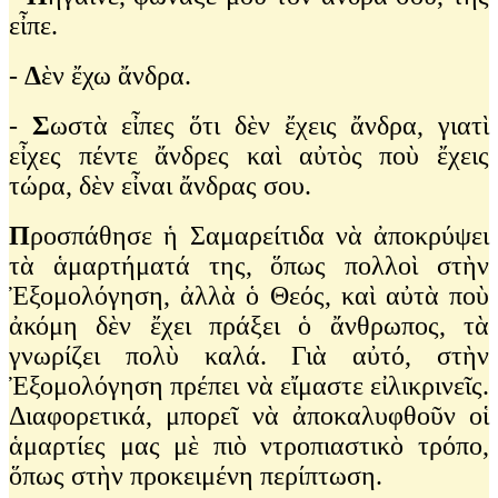
εἶπε.
-
Δ
ὲν ἔχω ἄνδρα.
-
Σ
ωστὰ εἶπες ὅτι δὲν ἔχεις ἄνδρα, γιατὶ
εἶχες πέντε ἄνδρες καὶ αὐτὸς ποὺ ἔχεις
τώρα, δὲν εἶναι ἄνδρας σου.
Π
ροσπάθησε ἡ Σαμαρείτιδα νὰ ἀποκρύψει
τὰ ἁμαρτήματά της, ὅπως πολλοὶ στὴν
Ἐξομολόγηση, ἀλλὰ ὁ Θεός, καὶ αὐτὰ ποὺ
ἀκόμη δὲν ἔχει πράξει ὁ ἄνθρωπος, τὰ
γνωρίζει πολὺ καλά. Γιὰ αὐτό, στὴν
Ἐξομολόγηση πρέπει νὰ εἴμαστε εἰλικρινεῖς.
Διαφορετικά, μπορεῖ νὰ ἀποκαλυφθοῦν οἱ
ἁμαρτίες μας μὲ πιὸ ντροπιαστικὸ τρόπο,
ὅπως στὴν προκειμένη περίπτωση.