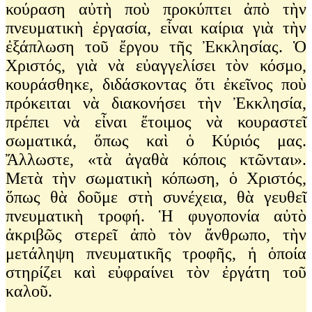
κούραση αὐτὴ ποὺ προκύπτει ἀπὸ τὴν
πνευματικὴ ἐργασία, εἶναι καίρια γιὰ τὴν
ἐξάπλωση τοῦ ἔργου τῆς Ἐκκλησίας. Ὁ
Χριστός, γιὰ νὰ εὐαγγελίσει τὸν κόσμο,
κουράσθηκε, διδάσκοντας ὅτι ἐκεῖνος ποὺ
πρόκειται νὰ διακονήσει τὴν Ἐκκλησία,
πρέπει νὰ εἶναι ἔτοιμος νὰ κουραστεῖ
σωματικά, ὅπως καὶ ὁ Κύριός μας.
Ἄλλωστε, «τὰ ἀγαθὰ κόποις κτῶνται».
Μετὰ τὴν σωματικὴ κόπωση, ὁ Χριστός,
ὅπως θὰ δοῦμε στὴ συνέχεια, θὰ γευθεῖ
πνευματικὴ τροφή. Ἡ φυγοπονία αὐτὸ
ἀκριβῶς στερεῖ ἀπὸ τὸν ἄνθρωπο, τὴν
μετάληψη πνευματικῆς τροφῆς, ἡ ὁποία
στηρίζει καὶ εὐφραίνει τὸν ἐργάτη τοῦ
καλοῦ.