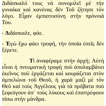
Διδάσκαλό τους νὰ συνομιλεῖ μὲ τὴν
γυναίκα καὶ κανένας δὲν Τοῦ ζήτησε τὸν
λόγο. Εἶχαν ἐμπιστοσύνη στὴν πρόνοιά
Του.
-
Δ
ιδάσκαλε, φάε.
-
Ἐ
γὼ ἔχω φάει τροφή, τὴν ὁποία ἐσεῖς δὲν
ξέρετε.
Τ
ί ἀναφέραμε στὴν ἀρχή; Αὐτὴ
εἶναι ἡ πνευματικὴ τροφὴ ποὺ ἀπολαμβάνει
ἐκεῖνος ποὺ ἐργάζεται καὶ κουράζεται στὸν
ἀμπελώνα τοῦ Θεοῦ, ἡ χαρὰ μαζὶ μὲ τὸν
Θεὸ καὶ τοὺς Ἀγγέλους γιὰ τὰ πρόβατα ποὺ
ξεφεύγουν ἀπ΄ τοὺς λύκους καὶ ἐπιστρέφουν
πίσω στὴν μάνδρα.