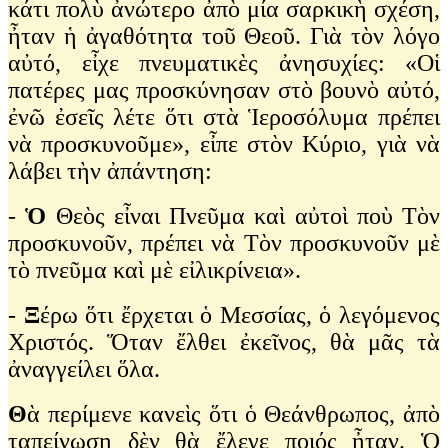
κάτι πολὺ ἀνώτερο ἀπὸ μία σαρκικὴ σχέση,
ἦταν ἡ ἀγαθότητα τοῦ Θεοῦ. Γιὰ τὸν λόγο
αὐτό, εἶχε πνευματικὲς ἀνησυχίες: «Οἱ
πατέρες μας προσκύνησαν στὸ βουνὸ αὐτό,
ἐνῶ ἐσεῖς λέτε ὅτι στὰ Ἱεροσόλυμα πρέπει
νὰ προσκυνοῦμε», εἶπε στὸν Κύριο, γιὰ νὰ
λάβει τὴν ἀπάντηση:
-
Ὁ
Θεὸς εἶναι Πνεῦμα καὶ αὐτοὶ ποὺ Τὸν
προσκυνοῦν, πρέπει νὰ Τὸν προσκυνοῦν μὲ
τὸ πνεῦμα καὶ μὲ εἰλικρίνεια».
-
Ξ
έρω ὅτι ἔρχεται ὁ Μεσσίας, ὁ λεγόμενος
Χριστός. Ὅταν ἔλθει ἐκεῖνος, θὰ μᾶς τὰ
ἀναγγείλει ὅλα.
Θ
ὰ περίμενε κανεὶς ὅτι ὁ Θεάνθρωπος, ἀπὸ
ταπείνωση δὲν θὰ ἔλεγε ποιός ἦταν. Ὁ