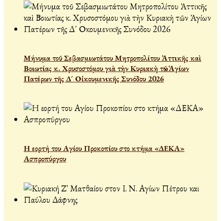
Μήνυμα τοῦ Σεβασμιωτάτου Μητροπολίτου Ἀττικῆς καὶ
Βοιωτίας κ. Χρυσοστόμου γιὰ τὴν Κυριακὴ τῶν Ἁγίων
Πατέρων τῆς Δ´ Οἰκουμενικῆς Συνόδου 2026
Η εορτή του Αγίου Προκοπίου στο κτήμα «ΔΕΚΑ»
Ασπροπύργου