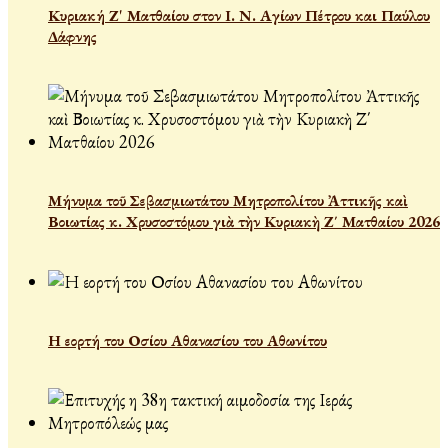
Κυριακή Ζ' Ματθαίου στον Ι. Ν. Αγίων Πέτρου και Παύλου
Δάφνης
Μήνυμα τοῦ Σεβασμιωτάτου Μητροπολίτου Ἀττικῆς καὶ
Βοιωτίας κ. Χρυσοστόμου γιὰ τὴν Κυριακὴ Ζ΄ Ματθαίου 2026
Η εορτή του Οσίου Αθανασίου του Αθωνίτου