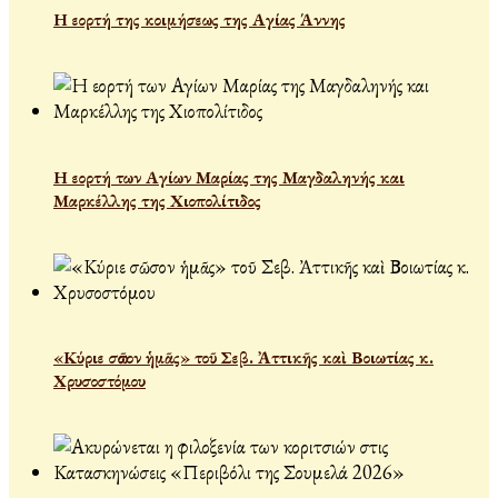
Η εορτή της κοιμήσεως της Αγίας Άννης
Η εορτή των Αγίων Μαρίας της Μαγδαληνής και
Μαρκέλλης της Χιοπολίτιδος
«Κύριε σῶσον ἡμᾶς» τοῦ Σεβ. Ἀττικῆς καὶ Βοιωτίας κ.
Χρυσοστόμου