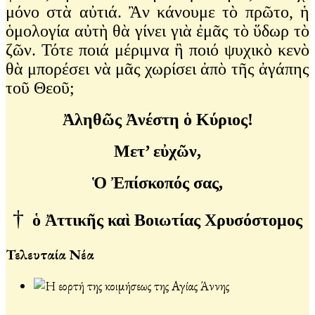
μόνο στὰ αὐτιά. Ἂν κάνουμε τὸ πρῶτο, ἡ
ὁμολογία αὐτὴ θὰ γίνει γιὰ ἐμᾶς τὸ ὕδωρ τὸ
ζῶν. Τότε ποιά μέριμνα ἢ ποιό ψυχικὸ κενὸ
θὰ μπορέσει νὰ μᾶς χωρίσει ἀπὸ τῆς ἀγάπης
τοῦ Θεοῦ;
Ἀληθῶς Ἀνέστη ὁ Κύριος!
Μετ’ εὐχῶν,
Ὁ Ἐπίσκοπός σας,
†
ὁ Ἀττικῆς καὶ Βοιωτίας Χρυσόστομος
Τελευταία Νέα