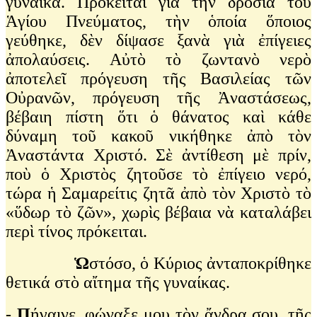
γυναίκα. Πρόκειται γιὰ τὴν δροσιὰ τοῦ
Ἁγίου Πνεύματος, τὴν ὁποία ὅποιος
γεύθηκε, δὲν δίψασε ξανὰ γιὰ ἐπίγειες
ἀπολαύσεις. Αὐτὸ τὸ ζωντανὸ νερὸ
ἀποτελεῖ πρόγευση τῆς Βασιλείας τῶν
Οὐρανῶν, πρόγευση τῆς Ἀναστάσεως,
βέβαιη πίστη ὅτι ὁ θάνατος καὶ κάθε
δύναμη τοῦ κακοῦ νικήθηκε ἀπὸ τὸν
Ἀναστάντα Χριστό. Σὲ ἀντίθεση μὲ πρίν,
ποὺ ὁ Χριστὸς ζητοῦσε τὸ ἐπίγειο νερό,
τώρα ἡ Σαμαρείτις ζητᾶ ἀπὸ τὸν Χριστὸ τὸ
«ὕδωρ τὸ ζῶν», χωρὶς βέβαια νὰ καταλάβει
περὶ τίνος πρόκειται.
Ὡ
στόσο, ὁ Κύριος ἀνταποκρίθηκε
θετικά στὸ αἴτημα τῆς γυναίκας.
-
Π
ήγαινε, φώναξε μου τὸν ἄνδρα σου, τῆς