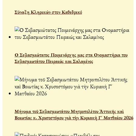
Σύναξη Κληρικών στον Καθεδρικό
Ο Σεβασμιώτατος Ποιμενάρχης μας στα Ονομαστήρια του
Σεβασμιωτάτου Πειραιώς και Σαλαμίνος
Μήνυμα τοῦ Σεβασμιωτάτου Μητροπολίτου Ἀττικῆς καὶ
Βοιωτίας κ. Χρυσοστόμου γιὰ τὴν Κυριακὴ Γ´ Ματθαίου 2026