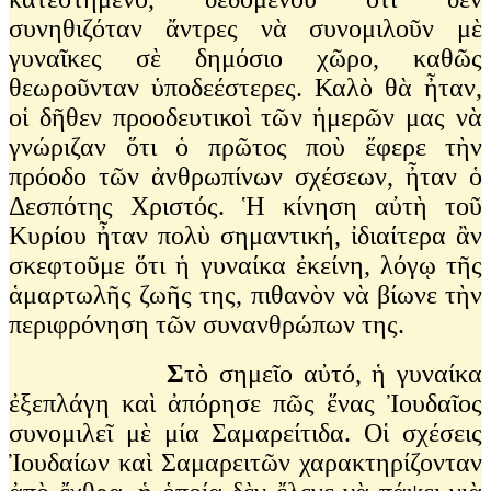
συνηθιζόταν ἄντρες νὰ συνομιλοῦν μὲ
γυναῖκες σὲ δημόσιο χῶρο, καθῶς
θεωροῦνταν ὑποδεέστερες. Καλὸ θὰ ἦταν,
οἱ δῆθεν προοδευτικοὶ τῶν ἡμερῶν μας νὰ
γνώριζαν ὅτι ὁ πρῶτος ποὺ ἔφερε τὴν
πρόοδο τῶν ἀνθρωπίνων σχέσεων, ἦταν ὁ
Δεσπότης Χριστός. Ἡ κίνηση αὐτὴ τοῦ
Κυρίου ἦταν πολὺ σημαντική, ἰδιαίτερα ἂν
σκεφτοῦμε ὅτι ἡ γυναίκα ἐκείνη, λόγῳ τῆς
ἁμαρτωλῆς ζωῆς της, πιθανὸν νὰ βίωνε τὴν
περιφρόνηση τῶν συνανθρώπων της.
Σ
τὸ σημεῖο αὐτό, ἡ γυναίκα
ἐξεπλάγη καὶ ἀπόρησε πῶς ἕνας Ἰουδαῖος
συνομιλεῖ μὲ μία Σαμαρείτιδα. Οἱ σχέσεις
Ἰουδαίων καὶ Σαμαρειτῶν χαρακτηρίζονταν