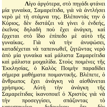
Λ
ίγο ἀργότερα, στὸ πηγάδι φτάνει
μία γυναίκα, Σαμαρείτιδα, γιὰ νὰ ἀντλήσει
νερὸ μὲ τὴ στάμνα της. Βλέποντάς την ὁ
Κύριος, δὲν διστάζει νὰ γίνει ὁ ἐνδεής,
ἐκεῖνος δηλαδὴ ποὺ ἔχει ἀνάγκη, καὶ
ἔρχεται στὸ ἴδιο ἐπίπεδο μὲ αὐτὸ τῆς
γυναίκας. Γιὰ νὰ τὴν ἀνυψώσει,
καταδέχεται νὰ ταπεινωθεῖ, ζητῶντας νερὸ
ἀπὸ μία γυναίκα καὶ μάλιστα Σαμαρείτιδα
καὶ μάλιστα μοιχαλίδα. Στοὺς ποιμένες τῆς
Ἐκκλησίας, ὁ Καλὸς Ποιμὴν παραδίδει
σήμερα μαθήματα ποιμαντικῆς. Βλέπετε, ὁ
ἄνθρωπος ἔχει ἀνάγκη νὰ αἰσθάνεται
χρήσιμος. Αὐτὴ τὴν ἀνάγκη τῆς
Σαμαρείτιδας ἱκανοποιεῖ ὁ Χριστὸς γιὰ νὰ
τὴν προσεγγίσει, σπάζοντας τὸ
κατεστημένο, δεδομένου ὅτι δὲν