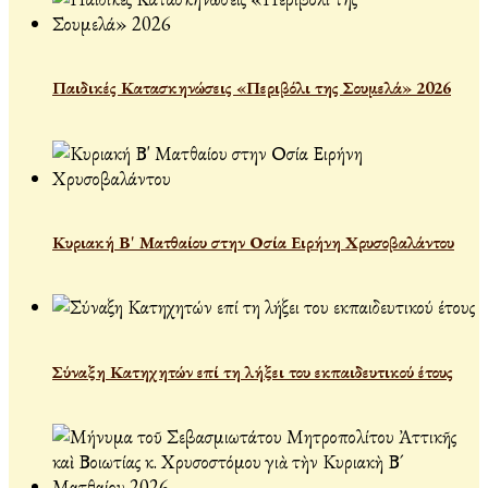
Παιδικές Κατασκηνώσεις «Περιβόλι της Σουμελά» 2026
Κυριακή Β' Ματθαίου στην Οσία Ειρήνη Χρυσοβαλάντου
Σύναξη Κατηχητών επί τη λήξει του εκπαιδευτικού έτους