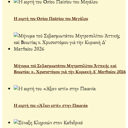
Η εορτή του Οσίου Παϊσίου του Μεγάλου
Μήνυμα τοῦ Σεβασμιωτάτου Μητροπολίτου Ἀττικῆς καὶ
Βοιωτίας κ. Χρυσοστόμου γιὰ τὴν Κυριακὴ Δ´ Ματθαίου 2026
Η εορτή του «Άξιον εστί» στην Παιανία