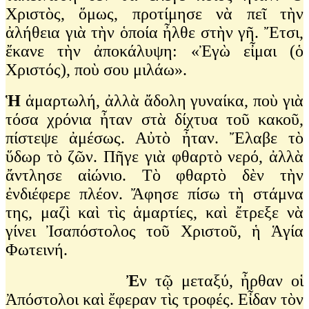
Χριστὸς, ὅμως, προτίμησε νὰ πεῖ τὴν
ἀλήθεια γιὰ τὴν ὁποία ἦλθε στὴν γῆ. Ἔτσι,
ἔκανε τὴν ἀποκάλυψη: «Ἐγὼ εἶμαι (ὁ
Χριστός), ποὺ σου μιλάω».
Ἡ
ἁμαρτωλή, ἀλλὰ ἄδολη γυναίκα, ποὺ γιὰ
τόσα χρόνια ἦταν στὰ δίχτυα τοῦ κακοῦ,
πίστεψε ἀμέσως. Αὐτὸ ἦταν. Ἔλαβε τὸ
ὕδωρ τὸ ζῶν. Πῆγε γιὰ φθαρτὸ νερό, ἀλλὰ
ἄντλησε αἰώνιο. Τὸ φθαρτὸ δὲν τὴν
ἐνδιέφερε πλέον. Ἄφησε πίσω τὴ στάμνα
της, μαζὶ καὶ τὶς ἁμαρτίες, καὶ ἔτρεξε νὰ
γίνει Ἰσαπόστολος τοῦ Χριστοῦ, ἡ Ἁγία
Φωτεινή.
Ἐ
ν τῷ μεταξύ, ἦρθαν οἱ
Ἀπόστολοι καὶ ἔφεραν τὶς τροφές. Εἶδαν τὸν