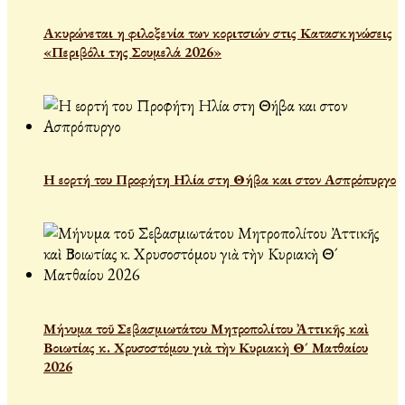
Ακυρώνεται η φιλοξενία των κοριτσιών στις Κατασκηνώσεις
«Περιβόλι της Σουμελά 2026»
Η εορτή του Προφήτη Ηλία στη Θήβα και στον Ασπρόπυργο
Μήνυμα τοῦ Σεβασμιωτάτου Μητροπολίτου Ἀττικῆς καὶ
Βοιωτίας κ. Χρυσοστόμου γιὰ τὴν Κυριακὴ Θ´ Ματθαίου
2026