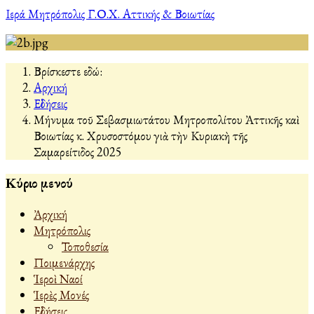
Ιερά Μητρόπολις Γ.Ο.Χ. Αττικής & Βοιωτίας
Βρίσκεστε εδώ:
Αρχική
Εἰδήσεις
Μήνυμα τοῦ Σεβασμιωτάτου Μητροπολίτου Ἀττικῆς καὶ
Βοιωτίας κ. Χρυσοστόμου γιὰ τὴν Κυριακὴ τῆς
Σαμαρείτιδος 2025
Κύριο μενού
Ἀρχική
Μητρόπολις
Τοποθεσία
Ποιμενάρχης
Ἱεροὶ Ναοί
Ἱερὲς Μονές
Εἰδήσεις