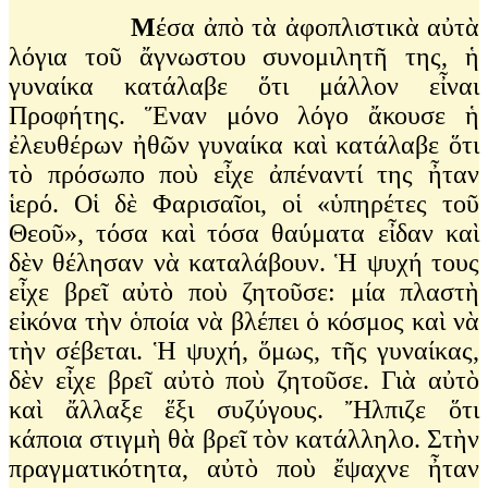
Μ
έσα ἀπὸ τὰ ἀφοπλιστικὰ αὐτὰ
λόγια τοῦ ἄγνωστου συνομιλητῆ της, ἡ
γυναίκα κατάλαβε ὅτι μάλλον εἶναι
Προφήτης. Ἕναν μόνο λόγο ἄκουσε ἡ
ἐλευθέρων ἠθῶν γυναίκα καὶ κατάλαβε ὅτι
τὸ πρόσωπο ποὺ εἶχε ἀπέναντί της ἦταν
ἱερό. Οἱ δὲ Φαρισαῖοι, οἱ «ὑπηρέτες τοῦ
Θεοῦ», τόσα καὶ τόσα θαύματα εἶδαν καὶ
δὲν θέλησαν νὰ καταλάβουν. Ἡ ψυχή τους
εἶχε βρεῖ αὐτὸ ποὺ ζητοῦσε: μία πλαστὴ
εἰκόνα τὴν ὁποία νὰ βλέπει ὁ κόσμος καὶ νὰ
τὴν σέβεται. Ἡ ψυχή, ὅμως, τῆς γυναίκας,
δὲν εἶχε βρεῖ αὐτὸ ποὺ ζητοῦσε. Γιὰ αὐτὸ
καὶ ἄλλαξε ἕξι συζύγους. Ἤλπιζε ὅτι
κάποια στιγμὴ θὰ βρεῖ τὸν κατάλληλο. Στὴν
πραγματικότητα, αὐτὸ ποὺ ἔψαχνε ἦταν