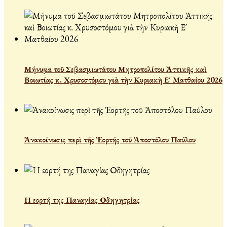
Μήνυμα τοῦ Σεβασμιωτάτου Μητροπολίτου Ἀττικῆς καὶ
Βοιωτίας κ. Χρυσοστόμου γιὰ τὴν Κυριακὴ Ε´ Ματθαίου 2026
Ἀνακοίνωσις περὶ τῆς Ἑορτῆς τοῦ Ἀποστόλου Παύλου
Η εορτή της Παναγίας Οδηγητρίας