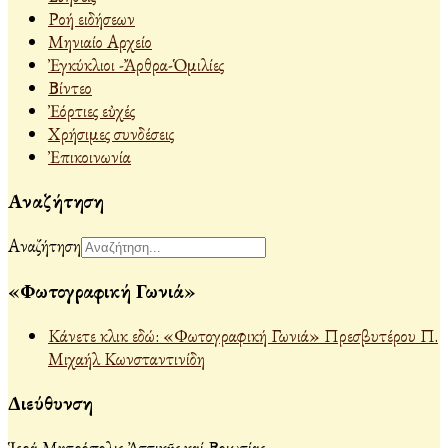
Ροή ειδήσεων
Μηνιαίο Αρχείο
Ἐγκύκλιοι -Ἄρθρα-Ὁμιλίες
Βίντεο
Ἐόρτιες εὐχές
Χρήσιμες συνδέσεις
Ἐπικοινωνία
Αναζήτηση
Αναζήτηση
«Φωτογραφική Γωνιά»
Κάνετε κλικ εδώ: «Φωτογραφική Γωνιά» Πρεσβυτέρου Π.
Μιχαήλ Κωνσταντινίδη
Διεύθυνση
Ἱερά Μητρόπολις Ἀττικῆς καί Βοιωτίας