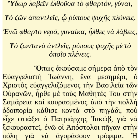
Ὕ
δωρ λαβεῖν ἐλθοῦσα τὸ φθαρτόν, γύναι,
Τ
ὸ ζῶν ἀπαντλεῖς, ᾧ ῥύπους ψυχῆς πλύνεις.
Ἐ
νῶ φθαρτὸ νερό, γυναίκα, ἦλθες νὰ λάβεις,
Τ
ὸ ζωντανὸ ἀντλεῖς, ρύπους ψυχῆς μὲ τὸ
ὁποῖο πλένεις.
Ὅ
πως ἀκούσαμε σήμερα ἀπὸ τὸν
Εὐαγγελιστὴ Ἰωάννη, ἕνα μεσημέρι, ὁ
Χριστὸς εὐαγγελιζόμενος τὴν Βασιλεία τῶν
Οὐρανῶν, ἦρθε μὲ τοὺς Μαθητές Του στὴν
Σαμάρεια καὶ κουρασμένος ἀπὸ τὴν πολλὴ
ὁδοιπορία κάθισε κοντὰ στὸ πηγάδι, ποὺ
εἶχε φτιάξει ὁ Πατριάρχης Ἰακώβ, γιὰ νὰ
ξεκουραστεῖ, ἐνῶ οἱ Ἀπόστολοι πῆγαν στὴν
πόλη γιὰ νὰ ἀγοράσουν τρόφιμα. Ἡ