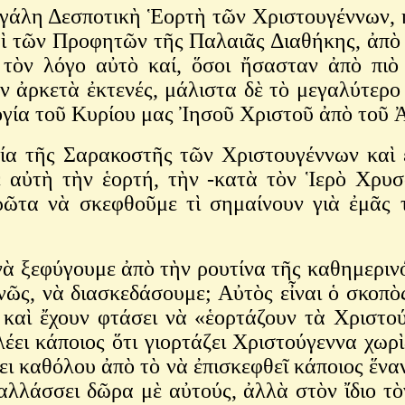
εγάλη Δεσποτικὴ Ἑορτὴ τῶν Χριστουγέννων, 
αὶ τῶν Προφητῶν τῆς Παλαιᾶς Διαθήκης, ἀπὸ
τὸν λόγο αὐτὸ καί, ὅσοι ἤσασταν ἀπὸ πιὸ
 ἀρκετὰ ἐκτενές, μάλιστα δὲ τὸ μεγαλύτερο 
ογία τοῦ Κυρίου μας Ἰησοῦ Χριστοῦ ἀπὸ τοῦ
εία τῆς Σαρακοστῆς τῶν Χριστουγέννων καὶ 
ε αὐτὴ τὴν ἑορτή, τὴν -κατὰ τὸν Ἱερὸ Χρυ
ῶτα νὰ σκεφθοῦμε τὶ σημαίνουν γιὰ ἐμᾶς τ
νὰ ξεφύγουμε ἀπὸ τὴν ρουτίνα τῆς καθημερινό
νῶς, νὰ διασκεδάσουμε; Αὐτὸς εἶναι ὁ σκοπ
 καὶ ἔχουν φτάσει νὰ «ἑορτάζουν τὰ Χριστο
ὰ λέει κάποιος ὅτι γιορτάζει Χριστούγεννα χ
ρει καθόλου ἀπὸ τὸ νὰ ἐπισκεφθεῖ κάποιος ἕν
ταλλάσσει δῶρα μὲ αὐτούς, ἀλλὰ στὸν ἴδιο τ