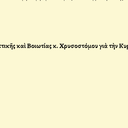
ικῆς καὶ Βοιωτίας κ. Χρυσοστόμου γιὰ τὴν Κυ