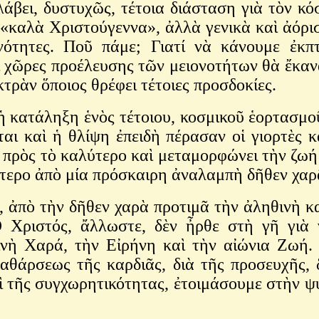
άβει, δυστυχῶς, τέτοια διάσταση γιὰ τὸν κ
«καλὰ Χριστούγεννα», ἀλλὰ γενικὰ καὶ ἀόρισ
ότητες. Ποῦ πάμε; Γιατί νὰ κάνουμε ἐκπ
 οἱ χῶρες προέλευσης τῶν μειονοτήτων θὰ ἔκα
τρὰν ὅποιος θρέφει τέτοιες προσδοκίες.
ι ἡ κατάληξη ἑνὸς τέτοιου, κοσμικοῦ ἑορτασμ
ται καὶ ἡ θλίψη ἐπειδὴ πέρασαν οἱ γιορτὲς 
ὰ πρὸς τὸ καλύτερο καὶ μεταμορφώνει τὴν ζωή
σότερο ἀπὸ μία πρόσκαιρη ἀναλαμπὴ δῆθεν χα
α, ἀπὸ τὴν δῆθεν χαρὰ προτιμᾶ τὴν ἀληθινὴ 
 Χριστός, ἄλλωστε, δὲν ἦρθε στὴ γῆ γιὰ 
νὴ Χαρά, τὴν Εἰρήνη καὶ τὴν αἰώνια Ζωή.
καθάρσεως τῆς καρδιᾶς, διὰ τῆς προσευχῆς, 
ὶ τῆς συγχωρητικότητας, ἐτοιμάσουμε στὴν ψυ