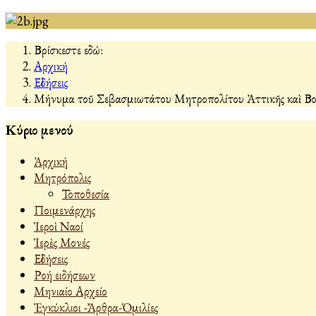
Βρίσκεστε εδώ:
Αρχική
Εἰδήσεις
Μήνυμα τοῦ Σεβασμιωτάτου Μητροπολίτου Ἀττικῆς καὶ Βοι
Κύριο μενού
Ἀρχική
Μητρόπολις
Τοποθεσία
Ποιμενάρχης
Ἱεροὶ Ναοί
Ἱερὲς Μονές
Εἰδήσεις
Ροή ειδήσεων
Μηνιαίο Αρχείο
Ἐγκύκλιοι -Ἄρθρα-Ὁμιλίες