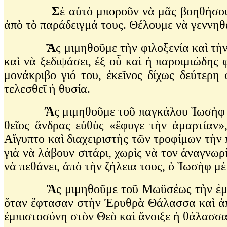
Σ
ὲ αὐτὸ μποροῦν νὰ μᾶς βοηθήσου
ἀπὸ τὸ παράδειγμά τους. Θέλουμε νὰ γεννηθ
Ἂ
ς μιμηθοῦμε τὴν φιλοξενία καὶ τὴ
καὶ νὰ ξεδιψάσει, ἐξ οὗ καὶ ἡ παροιμιώδης
μονάκριβο γιό του, ἐκεῖνος δίχως δεύτερη
τελεσθεῖ ἡ θυσία.
Ἂ
ς μιμηθοῦμε τοῦ παγκάλου Ἰωσὴφ τ
θεῖος ἄνδρας εὐθὺς «ἔφυγε τὴν ἁμαρτίαν»
Αἴγυπτο καὶ διαχειριστὴς τῶν τροφίμων τὴν
γιὰ νὰ λάβουν σιτάρι, χωρὶς νὰ τον ἀναγνωρί
νὰ πεθάνει, ἀπὸ τὴν ζήλεια τους, ὁ Ἰωσὴφ μ
Ἂ
ς μιμηθοῦμε τοῦ Μωϋσέως τὴν ἐμ
ὅταν ἔφτασαν στὴν Ἐρυθρὰ Θάλασσα καὶ ἀπὸ
ἐμπιστοσύνη στὸν Θεὸ καὶ ἄνοιξε ἡ θάλασσα