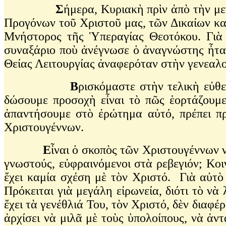
Σ
ήμερα, Κυριακὴ πρὶν ἀπὸ τὴν μ
Προγόνων τοῦ Χριστοῦ μας, τῶν Δικαίων κ
Μνήστορος τῆς Ὑπεραγίας Θεοτόκου. Γιὰ 
συναξάριο ποὺ ἀνέγνωσε ὁ ἀναγνώστης ἦταν
Θείας Λειτουργίας ἀναφερόταν στὴν γενεαλ
Β
ρισκόμαστε στὴν τελικὴ εὐθ
δώσουμε προσοχὴ εἶναι τὸ πῶς ἑορτάζουμ
ἀπαντήσουμε στὸ ἐρώτημα αὐτό, πρέπει πρ
Χριστουγέννων.
Ε
ἶναι ὁ σκοπὸς τῶν Χριστουγέννων 
γνωστούς, εὐφραινόμενοι στὰ ρεβεγιόν; Κοι
ἔχει καμία σχέση μὲ τὸν Χριστό. Γιὰ αὐτὸ
Πρόκειται γιὰ μεγάλη εἰρωνεία, διότι τὸ ν
ἔχει τὰ γενέθλιά Του, τὸν Χριστό, δὲν διαφέ
ἀρχίσει νὰ μιλᾶ μὲ τοὺς ὑπολοίπους, νὰ ἀν