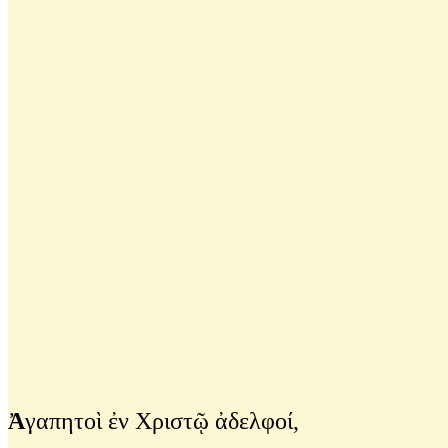
Ἀ
γαπητοὶ ἐν Χριστῷ ἀδελφοί,