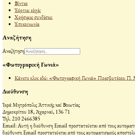
Βίντεο
Ἐόρτιες εὐχές
Χρήσιμες συνδέσεις
Ἐπικοινωνία
Αναζήτηση
Αναζήτηση
«Φωτογραφική Γωνιά»
Κάνετε κλικ εδώ: «Φωτογραφική Γωνιά» Πρεσβυτέρου Π. 
Διεύθυνση
Ἱερά Μητρόπολις Ἀττικῆς καί Βοιωτίας
Δημοκρίτου 18, Ἀχαρναί, 136 71
Τηλ. 210 2466385
Email:
Αυτή η διεύθυνση Email προστατεύεται από τους αυτοματι
διεύθυνση Email προστατεύεται από τους αυτοματισμούς αποστολέ