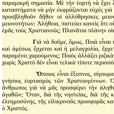
παραμικρὴ σημασία. Μὲ τὴν ἑορτὴ νὰ ἔχει λ
καταστήματα νὰ μὴν ἐκφράζονται εὐχὲς γιὰ 
προσβληθοῦν δῆθεν οἱ ἀλλόθρησκες μειον
μειονοτήτων; Ἀλήθεια, πιστεύει κανεὶς ὅτι
ἐμᾶς τοὺς Χριστιανούς; Πλανᾶται πλάνην οἰκ
Γ
ιά νὰ δοῦμε, ὅμως. Ποιά εἶνα
καὶ ἀμέσως ἔρχεται καὶ ἡ μελαγχολία, ἔρχε
παραμένει χαρούμενος; Ποιός ἀλλάζει ριζικ
χωρὶς Χριστὸ δὲν εἶναι τελικὰ τίποτε περισ
Ὅ
ποιος εἶναι ἔξυπνος, σίγουρ
γνήσιος ἑορτασμὸς τῶν Χριστουγέννων. Ὁ
ἄνθρωπος γιὰ νὰ μᾶς προσφέρει τὴν ἀληθι
ἀγαθῶν; Ὅταν, διὰ τῆς νηστείας, διὰ τῆς 
ἐλεημοσύνης, τῆς εἰλικρινοῦς προσφορᾶς κα
ὁ Χριστός.