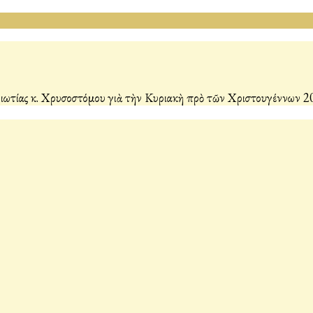
ωτίας κ. Χρυσοστόμου γιὰ τὴν Κυριακὴ πρὸ τῶν Χριστουγέννων 2