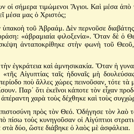
ν οἱ σήμερα τιμώμενοι Ἅγιοι. Καὶ μέσα ἀπὸ 
εῖ μέσα μας ὁ Χριστός;
ν ὑπακοὴ τοῦ Ἀβραάμ. Δὲν περνοῦσε διαβάτης 
 φράση: «ἀβραμιαία φιλοξενία». Ὅταν δὲ ὁ 
 σκέψη ἀνταποκρίθηκε στὴν φωνὴ τοῦ Θεοῦ,
ὴν ἐγκράτεια καὶ ἀμνησικακία. Ὅταν ἡ γυναί
, «τῆς Αἰγυπτίας ταῖς ἡδοναῖς μὴ δουλεύσα
 περίοδο ποὺ ἄλλες χώρες πεινοῦσαν, τότε τὰ
σουν. Παρ΄ ὅτι ἐκεῖνοι κάποτε τὸν εἶχαν προδ
ὲ ἀπέραντη χαρὰ τοὺς δέχθηκε καὶ τοὺς συγχώ
πιστοσύνη πρὸς τὸν Θεό. Ὁδήγησε τὸν λαὸ τ
 πίσω τοὺς κυνηγοῦσαν οἱ Αἰγύπτιοι στρατι
 στὰ δύο, ὥστε διάβηκε ὁ λαὸς μὲ ἀσφάλεια.