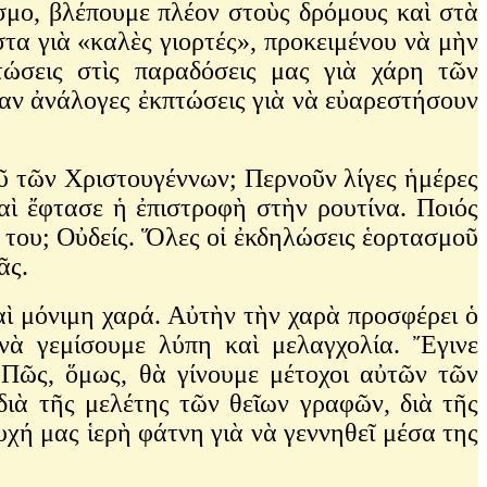
όσμο, βλέπουμε πλέον στοὺς δρόμους καὶ στὰ
τα γιὰ «καλὲς γιορτές», προκειμένου νὰ μὴν
τώσεις στὶς παραδόσεις μας γιὰ χάρη τῶν
ναν ἀνάλογες ἐκπτώσεις γιὰ νὰ εὐαρεστήσουν
οῦ τῶν Χριστουγέννων; Περνοῦν λίγες ἡμέρες
καὶ ἔφτασε ἡ ἐπιστροφὴ στὴν ρουτίνα. Ποιός
 του; Οὐδείς. Ὅλες οἱ ἐκδηλώσεις ἑορτασμοῦ
ρᾶς.
καὶ μόνιμη χαρά. Αὐτὴν τὴν χαρὰ προσφέρει ὁ
νὰ γεμίσουμε λύπη καὶ μελαγχολία. Ἔγινε
 Πῶς, ὅμως, θὰ γίνουμε μέτοχοι αὐτῶν τῶν
διὰ τῆς μελέτης τῶν θεῖων γραφῶν, διὰ τῆς
χή μας ἱερὴ φάτνη γιὰ νὰ γεννηθεῖ μέσα της