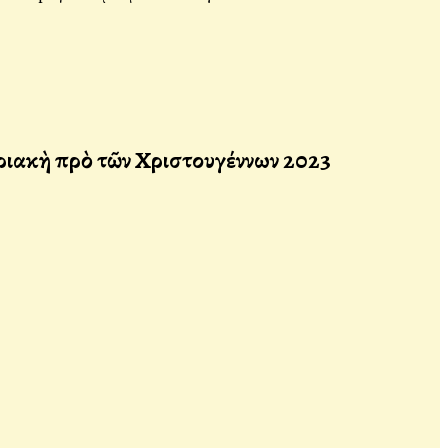
ριακὴ πρὸ τῶν Χριστουγέννων 2023