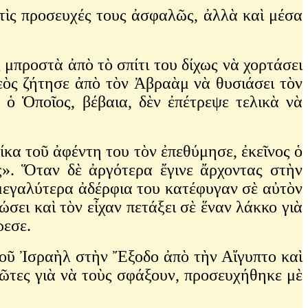
τὶς προσευχές τους ἀσφαλῶς, ἀλλὰ καὶ μέσα
μπροστὰ ἀπὸ τὸ σπίτι του δίχως νὰ χορτάσει
Θεὸς ζήτησε ἀπὸ τὸν Ἀβραὰμ νὰ θυσιάσει τὸν
 ὁ Ὁποῖος, βέβαια, δὲν ἐπέτρεψε τελικὰ νὰ
κα τοῦ ἀφέντη του τὸν ἐπεθύμησε, ἐκεῖνος ὁ
ς». Ὅταν δὲ ἀργότερα ἔγινε ἄρχοντας στὴν
 μεγαλύτερα ἀδέρφια του κατέφυγαν σὲ αὐτὸν
ώσει καὶ τὸν εἶχαν πετάξει σὲ ἕναν λάκκο γιὰ
ρεσε.
οῦ Ἰσραὴλ στὴν Ἔξοδο ἀπὸ τὴν Αἴγυπτο καὶ
ῶτες γιὰ νὰ τοὺς σφάξουν, προσευχήθηκε μὲ