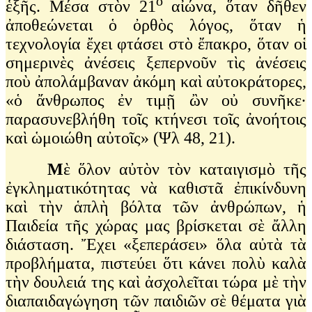
ο
ἑξῆς. Μέσα στὸν 21
αἰώνα, ὅταν δῆθεν
ἀποθεώνεται ὁ ὀρθὸς λόγος, ὅταν ἡ
τεχνολογία ἔχει φτάσει στὸ ἔπακρο, ὅταν οἱ
σημερινὲς ἀνέσεις ξεπερνοῦν τὶς ἀνέσεις
ποὺ ἀπολάμβαναν ἀκόμη καὶ αὐτοκράτορες,
«ὁ ἄνθρωπος ἐν τιμῇ ὢν οὐ συνῆκε·
παρασυνεβλήθη τοῖς κτήνεσι τοῖς ἀνοήτοις
καὶ ὡμοιώθη αὐτοῖς» (Ψλ 48, 21).
Μ
ὲ ὅλον αὐτὸν τὸν καταιγισμὸ τῆς
ἐγκληματικότητας νὰ καθιστᾶ ἐπικίνδυνη
καὶ τὴν ἁπλὴ βόλτα τῶν ἀνθρώπων, ἡ
Παιδεία τῆς χώρας μας βρίσκεται σὲ ἄλλη
διάσταση. Ἔχει «ξεπεράσει» ὅλα αὐτὰ τὰ
προβλήματα, πιστεύει ὅτι κάνει πολὺ καλὰ
τὴν δουλειά της καὶ ἀσχολεῖται τώρα μὲ τὴν
διαπαιδαγώγηση τῶν παιδιῶν σὲ θέματα γιὰ