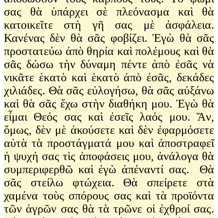
σας θὰ ὑπάρχει σὲ πλεόνασμα καὶ θὰ
κατοικεῖτε στὴ γῆ σας μὲ ἀσφάλεια.
Κανένας δὲν θὰ σᾶς φοβίζει. Ἐγὼ θὰ σᾶς
προστατεύω ἀπὸ θηρία καὶ πολέμους καὶ θὰ
σᾶς δώσω τὴν δύναμη πέντε ἀπὸ ἐσᾶς νὰ
νικᾶτε ἑκατὸ καὶ ἑκατὸ ἀπὸ ἐσᾶς, δεκάδες
χιλιάδες. Θὰ σᾶς εὐλογήσω, θὰ σᾶς αὐξάνω
καὶ θὰ σᾶς ἔχω στὴν διαθήκη μου. Ἐγὼ θὰ
εἶμαι Θεός σας καὶ ἐσεῖς λαός μου. Ἄν,
ὅμως, δὲν μὲ ἀκούσετε καὶ δὲν ἐφαρμόσετε
αὐτὰ τὰ προστάγματά μου καὶ ἀποστραφεῖ
ἡ ψυχή σας τὶς ἀποφάσεις μου, ἀνάλογα θὰ
συμπεριφερθῶ καὶ ἐγὼ ἀπέναντί σας. Θὰ
σᾶς στείλω φτώχεια. Θὰ σπείρετε στὰ
χαμένα τοὺς σπόρους σας καὶ τὰ προϊόντα
τῶν ἀγρῶν σας θὰ τὰ τρῶνε οἱ ἐχθροί σας.