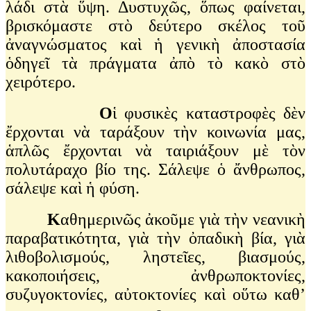
λάδι στὰ ὕψη. Δυστυχῶς, ὅπως φαίνεται,
βρισκόμαστε στὸ δεύτερο σκέλος τοῦ
ἀναγνώσματος καὶ ἡ γενικὴ ἀποστασία
ὁδηγεῖ τὰ πράγματα ἀπὸ τὸ κακὸ στὸ
χειρότερο.
Ο
ἱ φυσικὲς καταστροφὲς δὲν
ἔρχονται νὰ ταράξουν τὴν κοινωνία μας,
ἁπλῶς ἔρχονται νὰ ταιριάξουν μὲ τὸν
πολυτάραχο βίο της. Σάλεψε ὁ ἄνθρωπος,
σάλεψε καὶ ἡ φύση.
Κ
αθημερινῶς ἀκοῦμε γιὰ τὴν νεανικὴ
παραβατικότητα, γιὰ τὴν ὀπαδικὴ βία, γιὰ
λιθοβολισμούς, ληστεῖες, βιασμούς,
κακοποιήσεις, ἀνθρωποκτονίες,
συζυγοκτονίες, αὐτοκτονίες καὶ οὕτω καθ’