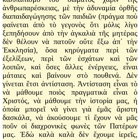
ἀνθρωπαρέσκειας, μὲ τὴν ἀδυναμία ὀρθῆς
διαπαιδαγώγησης τῶν παιδιῶν (πράγμα ποὺ
φαίνεται ἀπὸ τὸ γεγονὸς ὅτι μόλις λίγο
ξεπηδήσουν ἀπὸ τὴν ἀγκαλιὰ τῆς μητέρας
δὲν θέλουν νὰ πατοῦν οὔτε ἔξω ἀπ΄ τὴν
Ἐκκλησία), ὅσα κηρύγματα περὶ τῶν
ἐξελίξεων, περὶ τῶν ἐσχάτων καὶ τῶν
λοιπῶν, καὶ ὅσες ἄλλες ἐνέργειες, εἶναι
μάταιες καὶ βαίνουν στὸ πουθενά. Δὲν
γίνεται ἔτσι ἀντίσταση. Ἀντίσταση εἶναι τὸ
νὰ μάθουμε ποιὸς πραγματικὰ εἶναι ὁ
Χριστός, νὰ μάθουμε τὴν ἱστορία μας, ἡ
ὁποία μπορεῖ νὰ γίνει γιὰ ἐμᾶς ἄριστη
δασκάλα, νὰ ἀκούσουμε τὶ ἔχουν νὰ μᾶς
ποῦν οἱ διαχρονικὲς φωνὲς τῶν Πατέρων
μας. Ἐδὼ καλὰ καλὰ δὲν ἔχουμε ἱερεῖς,