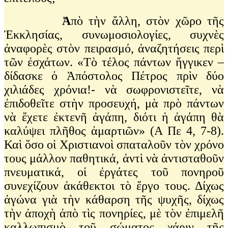
Ἀ
πὸ τὴν ἄλλη, στὸν χῶρο τῆς
Ἐκκλησίας, συνωμοσιολογίες, συχνὲς
ἀναφορὲς στὸν πειρασμό, ἀναζητήσεις περὶ
τῶν ἐσχάτων. «Τὸ τέλος πάντων ἤγγικεν –
δίδασκε ὁ Ἀπόστολος Πέτρος πρὶν δύο
χιλιάδες χρόνια!- νὰ σωφρονιστεῖτε, νὰ
ἐπιδοθεῖτε στὴν προσευχή, μὰ πρὸ πάντων
νὰ ἔχετε ἐκτενῆ ἀγάπη, διότι ἡ ἀγάπη θὰ
καλύψει πλῆθος ἁμαρτιῶν» (Α Πε 4, 7-8).
Καὶ ὅσο οἱ Χριστιανοὶ σπαταλοῦν τὸν χρόνο
τους μάλλον παθητικά, ἀντὶ νὰ ἀντισταθοῦν
πνευματικά, οἱ ἐργάτες τοῦ πονηροῦ
συνεχίζουν ἀκάθεκτοι τὸ ἔργο τους. Δίχως
ἀγώνα γιὰ τὴν κάθαρση τῆς ψυχῆς, δίχως
τὴν ἀποχὴ ἀπὸ τὶς πονηρίες, μὲ τὸν ἐπιμελῆ
καλλωπισμὸ τοῦ σώματος χάριν τῆς