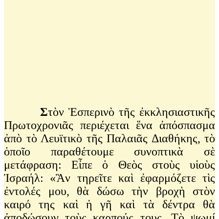
Σ
τὸν Ἑσπερινὸ τῆς ἐκκλησιαστικῆς
Πρωτοχρονιᾶς περιέχεται ἕνα ἀπόσπασμα
ἀπὸ τὸ Λευϊτικὸ τῆς Παλαιᾶς Διαθήκης, τὸ
ὁποῖο παραθέτουμε συνοπτικὰ σὲ
μετάφραση: Εἶπε ὁ Θεὸς στοὺς υἱοὺς
Ἰσραήλ: «Ἂν τηρεῖτε καὶ ἐφαρμόζετε τὶς
ἐντολές μου, θὰ δώσω τὴν βροχὴ στὸν
καιρό της καὶ ἡ γῆ καὶ τὰ δέντρα θὰ
ἀποδώσουν τοὺς καρπούς τους. Τὸ ψωμί