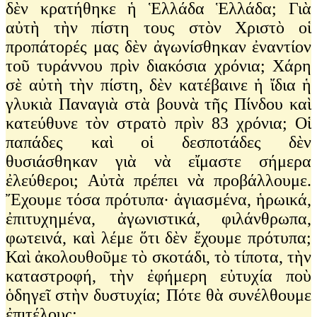
δὲν κρατήθηκε ἡ Ἑλλάδα Ἑλλάδα; Γιὰ
αὐτὴ τὴν πίστη τους στὸν Χριστὸ οἱ
προπάτορές μας δὲν ἀγωνίσθηκαν ἐναντίον
τοῦ τυράννου πρὶν διακόσια χρόνια; Χάρη
σὲ αὐτὴ τὴν πίστη, δὲν κατέβαινε ἡ ἴδια ἡ
γλυκιὰ Παναγιὰ στὰ βουνὰ τῆς Πίνδου καὶ
κατεύθυνε τὸν στρατὸ πρὶν 83 χρόνια; Οἱ
παπάδες καὶ οἱ δεσποτάδες δὲν
θυσιάσθηκαν γιὰ νὰ εἴμαστε σήμερα
ἐλεύθεροι; Αὐτὰ πρέπει νὰ προβάλλουμε.
Ἔχουμε τόσα πρότυπα· ἁγιασμένα, ἡρωικά,
ἐπιτυχημένα, ἀγωνιστικά, φιλάνθρωπα,
φωτεινά, καὶ λέμε ὅτι δὲν ἔχουμε πρότυπα;
Καὶ ἀκολουθοῦμε τὸ σκοτάδι, τὸ τίποτα, τὴν
καταστροφή, τὴν ἐφήμερη εὐτυχία ποὺ
ὁδηγεῖ στὴν δυστυχία; Πότε θὰ συνέλθουμε
ἐπιτέλους;