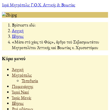
Ιερά Μητρόπολις Γ.Ο.Χ. Αττικής & Βοιωτίας
Βρίσκεστε εδώ:
Αρχική
Εἰδήσεις
«Μέσα στὸ χάος τὸ Φῶς», ἄρθρο τοῦ Σεβασμιωτάτου
Μητροπολίτου Ἀττικῆς καὶ Βοιωτίας κ. Χρυσοστόμου
Κύριο μενού
Ἀρχική
Μητρόπολις
Τοποθεσία
Ποιμενάρχης
Ἱεροὶ Ναοί
Ἱερὲς Μονές
Εἰδήσεις
Ροή ειδήσεων