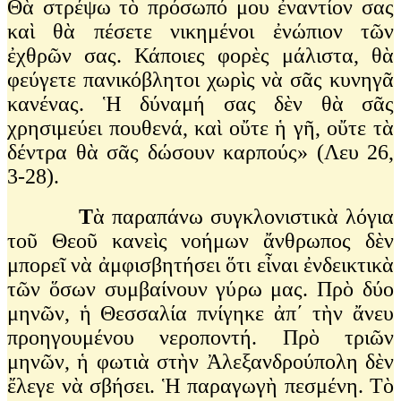
Θὰ στρέψω τὸ πρόσωπό μου ἐναντίον σας
καὶ θὰ πέσετε νικημένοι ἐνώπιον τῶν
ἐχθρῶν σας. Κάποιες φορὲς μάλιστα, θὰ
φεύγετε πανικόβλητοι χωρὶς νὰ σᾶς κυνηγᾶ
κανένας. Ἡ δύναμή σας δὲν θὰ σᾶς
χρησιμεύει πουθενά, καὶ οὔτε ἡ γῆ, οὔτε τὰ
δέντρα θὰ σᾶς δώσουν καρπούς» (Λευ 26,
3-28).
Τ
ὰ παραπάνω συγκλονιστικὰ λόγια
τοῦ Θεοῦ κανεὶς νοήμων ἄνθρωπος δὲν
μπορεῖ νὰ ἀμφισβητήσει ὅτι εἶναι ἐνδεικτικὰ
τῶν ὅσων συμβαίνουν γύρω μας. Πρὸ δύο
μηνῶν, ἡ Θεσσαλία πνίγηκε ἀπ΄ τὴν ἄνευ
προηγουμένου νεροποντή. Πρὸ τριῶν
μηνῶν, ἡ φωτιὰ στὴν Ἀλεξανδρούπολη δὲν
ἔλεγε νὰ σβήσει. Ἡ παραγωγὴ πεσμένη. Τὸ