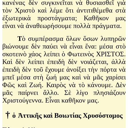
κανένας δὲν συγκινεῖται νὰ θυσιασθεῖ γιὰ
τὸν Χριστὸ καὶ λέμε ὅτι ἀντιτιθέμεθα στὰ
ἐξωτερικὰ προστάγματα; Καθῆκον μας
εἶναι νὰ ἀναθεωρήσουμε πολλὰ πράγματα.
Τ
ὸ συμπέρασμα ὅλων ὅσων λυπηρῶν
βιώνουμε δὲν παύει νὰ εἶναι ἕνα: μέσα στὸ
σκοτεινὸ χάος λείπει ὁ Φωτεινὸς ΧΡΙΣΤΟΣ.
Καὶ δὲν λείπει ἐπειδὴ δὲν νοιάζεται, ἀλλὰ
ἐπειδὴ δὲν τοῦ ἔχουμε ἀνοίξει τὴν πόρτα νὰ
μπεῖ μέσα στὴ ζωή μας καὶ νὰ μᾶς χαρίσει
Φῶς καὶ Ζωή. Καιρὸς νὰ τὸ κάνουμε. Δὲν
μᾶς παίρνει ἄλλο. Σὲ λίγο πλησιάζουν
Χριστούγεννα. Εἶναι καθῆκον μας.
†
ὁ
Ἀττικῆς καὶ Βοιωτίας Χρυσόστομος