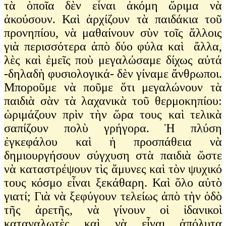
τὰ ὁποῖα δὲν εἶναι ἀκόμη ὥριμα νὰ
ἀκούσουν. Καὶ ἀρχίζουν τὰ παιδάκια τοῦ
προνηπίου, νὰ μαθαίνουν σὺν τοῖς ἄλλοις
γιὰ περισσότερα ἀπὸ δύο φύλα καὶ ἄλλα,
λὲς καὶ ἐμεῖς ποὺ μεγαλώσαμε δίχως αὐτά
-δηλαδὴ φυσιολογικά- δὲν γίναμε ἄνθρωποι.
Μποροῦμε νὰ ποῦμε ὅτι μεγαλώνουν τὰ
παιδιὰ σὰν τὰ λαχανικὰ τοῦ θερμοκηπίου:
ὡριμάζουν πρὶν τὴν ὥρα τους καὶ τελικὰ
σαπίζουν πολὺ γρήγορα. Ἡ πλύση
ἐγκεφάλου καὶ ἡ προσπάθεια νὰ
δημιουργήσουν σύγχυση στὰ παιδιὰ ὥστε
νὰ καταστρέψουν τὶς ἄμυνες καὶ τὸν ψυχικό
τους κόσμο εἶναι ξεκάθαρη. Καὶ ὅλο αὐτὸ
γιατί; Γιὰ νὰ ξεφύγουν τελείως ἀπὸ τὴν ὁδὸ
τῆς ἀρετῆς, νὰ γίνουν οἱ ἰδανικοὶ
καταναλωτὲς καὶ νὰ εἶναι ἀπόλυτα