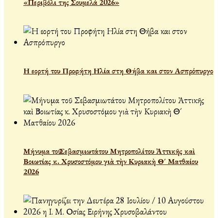
«Περιβόλι της Σουμελά 2026»
Η εορτή του Προφήτη Ηλία στη Θήβα και στον Ασπρόπυργο
Μήνυμα τοῦ Σεβασμιωτάτου Μητροπολίτου Ἀττικῆς καὶ
Βοιωτίας κ. Χρυσοστόμου γιὰ τὴν Κυριακὴ Θ´ Ματθαίου
2026