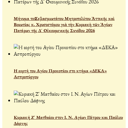
Μήνυμα τοῦ Σεβασμιωτάτου Μητροπολίτου Ἀττικῆς καὶ
Βοιωτίας κ. Χρυσοστόμου γιὰ τὴν Κυριακὴ τῶν Ἁγίων
Πατέρων τῆς Δ´ Οἰκουμενικῆς Συνόδου 2026
Η εορτή του Αγίου Προκοπίου στο κτήμα «ΔΕΚΑ»
Ασπροπύργου
Κυριακή Ζ' Ματθαίου στον Ι. Ν. Αγίων Πέτρου και Παύλου
Δάφνης