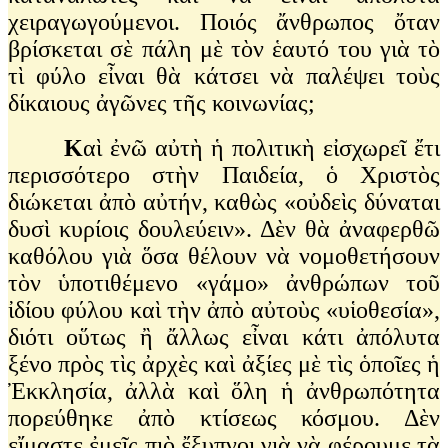
χειραγωγούμενοι. Ποιός ἄνθρωπος ὄταν
βρίσκεται σὲ πάλη μὲ τὸν ἑαυτό του γιὰ τὸ
τὶ φύλο εἶναι θὰ κάτσει νὰ παλέψει τοὺς
δίκαιους ἀγῶνες τῆς κοινωνίας;
Κ
αὶ ἐνῶ αὐτὴ ἡ πολιτικὴ εἰσχωρεῖ ἔτι
περισσότερο στὴν Παιδεία, ὁ Χριστὸς
διώκεται ἀπὸ αὐτήν, καθὼς «οὐδεὶς δύναται
δυσὶ κυρίοις δουλεύειν». Δὲν θὰ ἀναφερθῶ
καθόλου γιὰ ὅσα θέλουν νὰ νομοθετήσουν
τὸν ὑποτιθέμενο «γάμο» ἀνθρώπων τοῦ
ἰδίου φύλου καὶ τὴν ἀπὸ αὐτοὺς «υἱοθεσία»,
διότι οὕτως ἢ ἄλλως εἶναι κάτι ἀπόλυτα
ξένο πρὸς τὶς ἀρχὲς καὶ ἀξίες μὲ τὶς ὁποῖες ἡ
Ἐκκλησία, ἀλλὰ καὶ ὅλη ἡ ἀνθρωπότητα
πορεύθηκε ἀπὸ κτίσεως κόσμου. Δὲν
εἴμαστε ἐμεῖς πιὸ ἔξυπνοι γιὰ νὰ φέρουμε τὰ