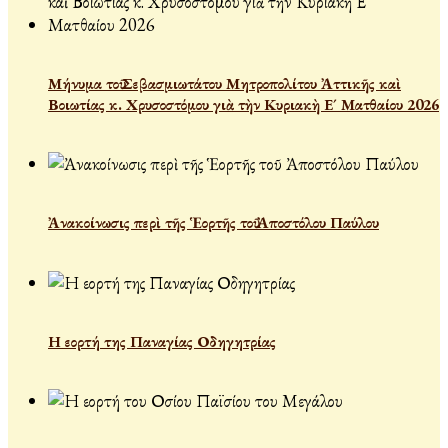
Μήνυμα τοῦ Σεβασμιωτάτου Μητροπολίτου Ἀττικῆς καὶ
Βοιωτίας κ. Χρυσοστόμου γιὰ τὴν Κυριακὴ Ε´ Ματθαίου 2026
Ἀνακοίνωσις περὶ τῆς Ἑορτῆς τοῦ Ἀποστόλου Παύλου
Η εορτή της Παναγίας Οδηγητρίας