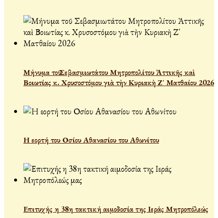
Μήνυμα τοῦ Σεβασμιωτάτου Μητροπολίτου Ἀττικῆς καὶ
Βοιωτίας κ. Χρυσοστόμου γιὰ τὴν Κυριακὴ Ζ΄ Ματθαίου 2026
Η εορτή του Οσίου Αθανασίου του Αθωνίτου
Επιτυχής η 38η τακτική αιμοδοσία της Ιεράς Μητροπόλεώς