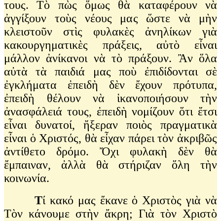
τους. Τὸ πὼς ὅμως θὰ καταφέρουν νὰ
ἀγγίξουν τοὺς νέους μας ὥστε νὰ μὴν
κλειστοῦν στὶς φυλακὲς ἀνηλίκων γιὰ
κακουργηματικὲς πράξεις, αὐτὸ εἶναι
μάλλον ἀνίκανοι νὰ τὸ πράξουν. Ἂν ὅλα
αὐτὰ τὰ παιδιά μας ποὺ ἐπιδίδονται σὲ
ἐγκλήματα ἐπειδὴ δὲν ἔχουν πρότυπα,
ἐπειδὴ θέλουν νὰ ἱκανοποιήσουν τὴν
ἀνασφάλειά τους, ἐπειδὴ νομίζουν ὅτι ἔτσι
εἶναι δυνατοί, ἤξεραν ποιὸς πραγματικὰ
εἶναι ὁ Χριστός, θὰ εἶχαν πάρει τὸν ἀκριβῶς
ἀντίθετο δρόμο. Ὄχι φυλακὴ δὲν θὰ
ἔμπαιναν, ἀλλὰ θὰ στήριζαν ὅλη τὴν
κοινωνία.
Τ
ί κακό μας ἔκανε ὁ Χριστὸς γιὰ νὰ
Τὸν κάνουμε στὴν ἄκρη; Γιὰ τὸν Χριστὸ