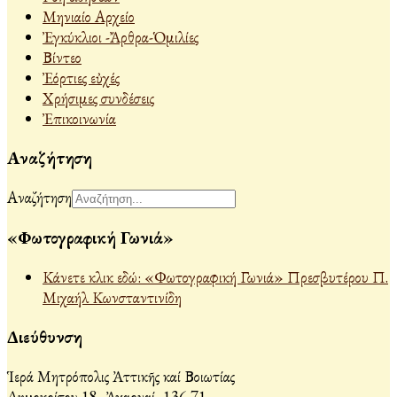
Μηνιαίο Αρχείο
Ἐγκύκλιοι -Ἄρθρα-Ὁμιλίες
Βίντεο
Ἐόρτιες εὐχές
Χρήσιμες συνδέσεις
Ἐπικοινωνία
Αναζήτηση
Αναζήτηση
«Φωτογραφική Γωνιά»
Κάνετε κλικ εδώ: «Φωτογραφική Γωνιά» Πρεσβυτέρου Π.
Μιχαήλ Κωνσταντινίδη
Διεύθυνση
Ἱερά Μητρόπολις Ἀττικῆς καί Βοιωτίας
Δημοκρίτου 18, Ἀχαρναί, 136 71