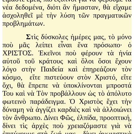
νέα δεδομένα, διότι ἂν ἤμασταν, θὰ εἴχαμε
ἀσχοληθεῖ μὲ τὴν λύση τῶν πραγματικῶν
προβλημάτων.
Σ
τὶς δύσκολες ἡμέρες μας, τὸ μόνο
ποὺ μᾶς λείπει εἶναι ἕνα πρόσωπο· ὁ
ΧΡΙΣΤΟΣ. Ἐκεῖνοι ποὺ φέρουν τὰ ἠνία
αὐτοῦ τοῦ κράτους καὶ ὅλοι ὅσοι ἔχουν
λόγο στὴν Παιδεία καὶ ἐπηρεάζουν τὸν
κόσμο, εἴτε πιστεύουν στὸν Χριστό, εἴτε
ὄχι, θὰ ἔπρεπε νὰ ὑποκλίνονται μπροστά
Του καὶ νὰ Τὸν προβάλλουν ὡς τὸ ἀπόλυτο
φωτεινὸ παράδειγμα. Ὁ Χριστὸς ἔχει τὴν
δύναμη νὰ ἀγγίζει καρδιὲς καὶ νὰ ἀλλοιώνει
τὸν ἄνθρωπο. Δίνει Φῶς, ἐλπίδα, προοπτική,
δίνει τὶς ἀρχὲς ποὺ χρειαζόμαστε γιὰ νὰ
ἐπιτύχουμε στὴ ζωή μας, δίνει ἀγωνιστικὸ