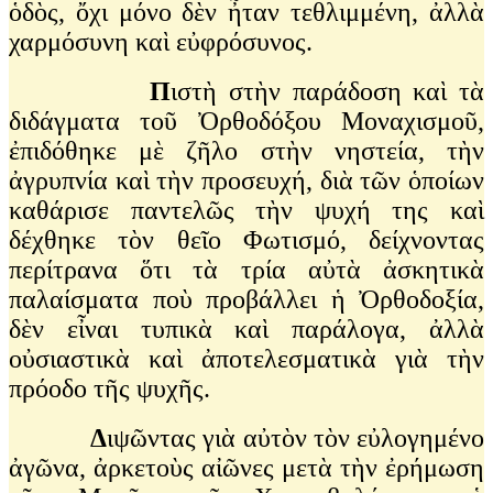
ὁδὸς, ὄχι μόνο δὲν ἦταν τεθλιμμένη, ἀλλὰ
χαρμόσυνη καὶ εὐφρόσυνος.
Π
ιστὴ στὴν παράδοση καὶ τὰ
διδάγματα τοῦ Ὀρθοδόξου Μοναχισμοῦ,
ἐπιδόθηκε μὲ ζῆλο στὴν νηστεία, τὴν
ἀγρυπνία καὶ τὴν προσευχή, διὰ τῶν ὁποίων
καθάρισε παντελῶς τὴν ψυχή της καὶ
δέχθηκε τὸν θεῖο Φωτισμό, δείχνοντας
περίτρανα ὅτι τὰ τρία αὐτὰ ἀσκητικὰ
παλαίσματα ποὺ προβάλλει ἡ Ὀρθοδοξία,
δὲν εἶναι τυπικὰ καὶ παράλογα, ἀλλὰ
οὐσιαστικὰ καὶ ἀποτελεσματικὰ γιὰ τὴν
πρόοδο τῆς ψυχῆς.
Δ
ιψῶντας γιὰ αὐτὸν τὸν εὐλογημένο
ἀγῶνα, ἀρκετοὺς αἰῶνες μετὰ τὴν ἐρήμωση