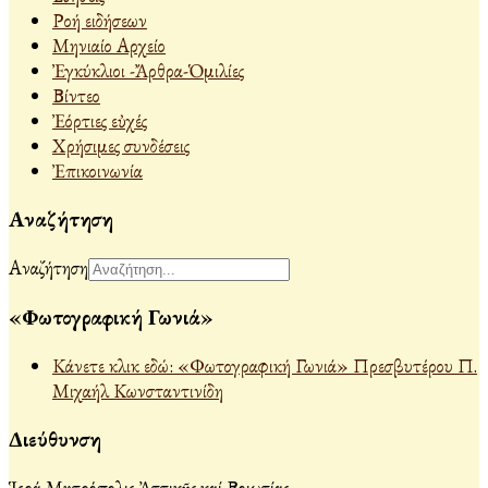
Ροή ειδήσεων
Μηνιαίο Αρχείο
Ἐγκύκλιοι -Ἄρθρα-Ὁμιλίες
Βίντεο
Ἐόρτιες εὐχές
Χρήσιμες συνδέσεις
Ἐπικοινωνία
Αναζήτηση
Αναζήτηση
«Φωτογραφική Γωνιά»
Κάνετε κλικ εδώ: «Φωτογραφική Γωνιά» Πρεσβυτέρου Π.
Μιχαήλ Κωνσταντινίδη
Διεύθυνση
Ἱερά Μητρόπολις Ἀττικῆς καί Βοιωτίας