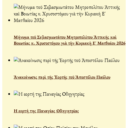
Μήνυμα τοῦ Σεβασμιωτάτου Μητροπολίτου Ἀττικῆς καὶ
Βοιωτίας κ. Χρυσοστόμου γιὰ τὴν Κυριακὴ Ε´ Ματθαίου 2026
Ἀνακοίνωσις περὶ τῆς Ἑορτῆς τοῦ Ἀποστόλου Παύλου
Η εορτή της Παναγίας Οδηγητρίας