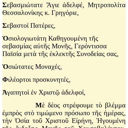
Σ
εβασμιώτατε Ἅγιε ἀδελφέ, Μητροπολίτα
Θεσσαλονίκης κ. Γρηγόριε,
Σ
εβαστοί Πατέρες,
Ὁ
σιολογιωτάτη Καθηγουμένη τῆς
σεβασμίας αὐτῆς Μονῆς, Γερόντισσα
Παϊσία μετὰ τῆς ἐκλεκτῆς Συνοδείας σας,
Ὁ
σιώτατες Μοναχές,
Φ
ιλέορτοι προσκυνητές,
Ἀ
γαπητοὶ ἐν Χριστῷ ἀδελφοί,
Μ
ὲ δέος στρέφουμε τὸ βλέμμα
ἐμπρὸς στὸ τιμώμενο πρόσωπο τῆς ἡμέρας,
τὴν Ὁσία τοῦ Χριστοῦ Εἰρήνη, Ἡγουμένη