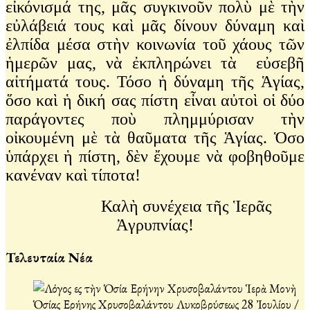
εἰκόνισμά της, μᾶς συγκινοῦν πολὺ μὲ τὴν
εὐλάβειά τους καὶ μᾶς δίνουν δύναμη καὶ
ἐλπίδα μέσα στὴν κοινωνία τοῦ χάους τῶν
ἡμερῶν μας, νὰ ἐκπληρώνει τὰ εὐσεβῆ
αἰτήματά τους. Τόσο ἡ δύναμη τῆς Ἁγίας,
ὅσο καὶ ἡ δική σας πίστη εἶναι αὐτοὶ οἱ δύο
παράγοντες ποὺ πλημμύρισαν τὴν
οἰκουμένη μὲ τὰ θαῦματα τῆς Ἁγίας. Ὁσο
ὑπάρχει ἡ πίστη, δὲν ἔχουμε νὰ φοβηθοῦμε
κανέναν καὶ τίποτα!
Καλὴ συνέχεια τῆς Ἱερᾶς
Ἀγρυπνίας!
Τελευταία Νέα