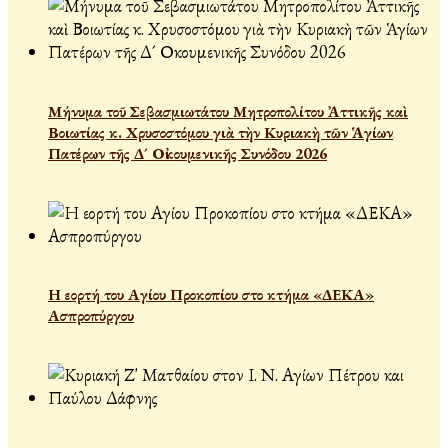
Μήνυμα τοῦ Σεβασμιωτάτου Μητροπολίτου Ἀττικῆς καὶ
Βοιωτίας κ. Χρυσοστόμου γιὰ τὴν Κυριακὴ τῶν Ἁγίων
Πατέρων τῆς Δ´ Οἰκουμενικῆς Συνόδου 2026
Η εορτή του Αγίου Προκοπίου στο κτήμα «ΔΕΚΑ»
Ασπροπύργου