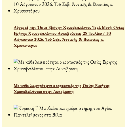
Λόγος εἰς τὴν Ὁσία Εἰρήνην Χρυσοβαλάντου Ἱερὰ Μονὴ Ὁσίας
Εἰρήνης Χρυσοβαλάντου Λυκοβρύσεως 28 Ἰουλίου / 10
Αὐγούστου 2026. Τοῦ Σεβ. Ἀττικῆς & Βοιωτίας κ.
Χρυσοστόμου
Με κάθε λαμπρότητα ο εορτασμός της Οσίας Ειρήνης
Χρυσοβαλάντου στην Λυκοβρύση