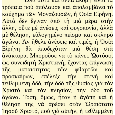
τρόπαια ποὺ ἀπόλαυσε καὶ ἀπολαμβάνει τὸ
καύχημα τῶν Μοναζουσῶν, ἡ Ὁσία Εἰρήνη.
Αὐτὰ δὲν ἔγιναν ἀπὸ τὴ μιὰ μέρα στὴν
ἄλλη, οὔτε μὲ ἀνέσεις καὶ φυγοπονία, ἀλλὰ
μὲ θέληση, εὐλογημένο πεῖσμα καὶ σκληρὸ
ἀγώνα. Ἂν ἤθελε ἀνέσεις καὶ τιμές, ἡ Ὁσία
Εἰρήνη θὰ ἀποδεχόταν μιὰ θέση στὰ
ἀνάκτορα. Μποροῦσε νὰ τὸ κάνει. Ὡστόσο,
ὡς συνειδητὴ Χριστιανή, ἔχοντας ἐπίγνωση
τῆς ματαιότητας τῶν φθαρτῶν καὶ
προσκαίρων, ἐπέλεξε τὴν στενὴ καὶ
τεθλιμμένη ὁδό, τὴν ὁδὸ τῆς θυσίας γιὰ τὸν
Χριστὸ καὶ τὸν πλησίον, τὴν ὁδὸ τοῦ
ἀγώνα. Τόση, ὅμως, ἦταν ἡ ἀγάπη καὶ ἡ
θέλησή της νὰ ἀρέσει στὸν Ὡραιότατο
Ἰησοῦ Χριστό, ποὺ γιὰ αὐτήν, ἡ τεθλιμμένη