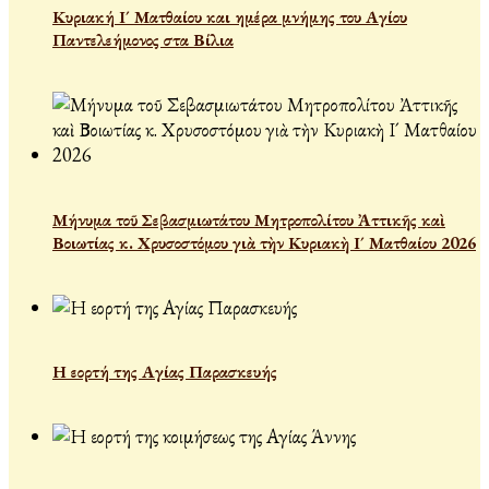
Κυριακή Ι´ Ματθαίου και ημέρα μνήμης του Αγίου
Παντελεήμονος στα Βίλια
Μήνυμα τοῦ Σεβασμιωτάτου Μητροπολίτου Ἀττικῆς καὶ
Βοιωτίας κ. Χρυσοστόμου γιὰ τὴν Κυριακὴ Ι´ Ματθαίου 2026
Η εορτή της Αγίας Παρασκευής