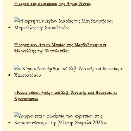
Η εορτή της κοιμήσεως της Αγίας Άννης
Η εορτή των Αγίων Μαρίας της Μαγδαληνής και
Μαρκέλλης της Χιοπολίτιδος
«Κύριε σῶσον ἡμᾶς» τοῦ Σεβ. Ἀττικῆς καὶ Βοιωτίας κ.
Χρυσοστόμου