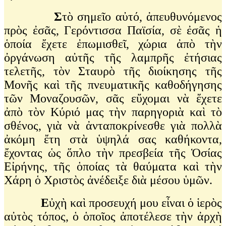
Σ
τὸ σημεῖο αὐτό, ἀπευθυνόμενος
πρὸς ἐσᾶς, Γερόντισσα Παϊσία, σὲ ἐσᾶς ἡ
ὁποία ἔχετε ἐπωμισθεῖ, χώρια ἀπὸ τὴν
ὀργάνωση αὐτῆς τῆς λαμπρῆς ἐτήσιας
τελετῆς, τὸν Σταυρὸ τῆς διοίκησης τῆς
Μονῆς καὶ τῆς πνευματικῆς καθοδήγησης
τῶν Μοναζουσῶν, σᾶς εὔχομαι νὰ ἔχετε
ἀπὸ τὸν Κύριό μας τὴν παρηγοριὰ καὶ τὸ
σθένος, γιὰ νὰ ἀνταποκρίνεσθε γιὰ πολλὰ
ἀκόμη ἔτη στὰ ὑψηλά σας καθήκοντα,
ἔχοντας ὡς ὅπλο τὴν πρεσβεία τῆς Ὁσίας
Εἰρήνης, τῆς ὁποίας τὰ θαύματα καὶ τὴν
Χάρη ὁ Χριστὸς ἀνέδειξε διὰ μέσου ὑμῶν.
Ε
ὐχὴ καὶ προσευχή μου εἶναι ὁ ἱερὸς
αὐτὸς τόπος, ὁ ὁποῖος ἀποτέλεσε τὴν ἀρχὴ