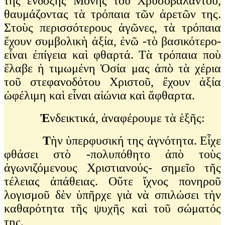
τῆς ἔνδοξης Μονῆς τοῦ Χρυσοβαλάντου,
θαυμάζοντας τὰ τρόπαια τῶν ἀρετῶν της.
Στοὺς περισσότερους ἀγῶνες, τὰ τρόπαια
ἔχουν συμβολικὴ ἀξία, ἐνῶ -τὸ βασικότερο-
εἶναι ἐπίγεια καὶ φθαρτά. Τὰ τρόπαια ποὺ
ἔλαβε ἡ τιμωμένη Ὁσία μας ἀπὸ τὰ χέρια
τοῦ στεφανοδότου Χριστοῦ, ἔχουν ἀξία
ὠφέλιμη καὶ εἶναι αἰώνια καὶ ἄφθαρτα.
Ἐ
νδεικτικά, ἀναφέρουμε τὰ ἑξῆς:
Τ
ὴν ὑπερφυσική της ἁγνότητα. Εἶχε
φθάσει στὸ -πολυπόθητο ἀπὸ τοὺς
ἀγωνιζόμενους Χριστιανούς- σημεῖο τῆς
τέλειας ἀπάθειας. Οὔτε ἴχνος πονηροῦ
λογισμοῦ δὲν ὑπῆρχε γιὰ νὰ σπιλώσει τὴν
καθαρότητα τῆς ψυχῆς καὶ τοῦ σώματός
της.