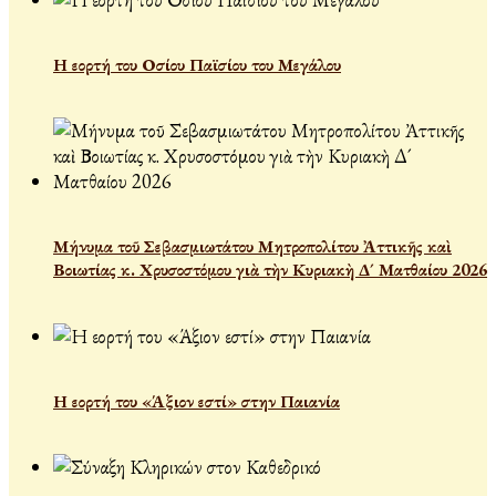
Η εορτή του Οσίου Παϊσίου του Μεγάλου
Μήνυμα τοῦ Σεβασμιωτάτου Μητροπολίτου Ἀττικῆς καὶ
Βοιωτίας κ. Χρυσοστόμου γιὰ τὴν Κυριακὴ Δ´ Ματθαίου 2026
Η εορτή του «Άξιον εστί» στην Παιανία