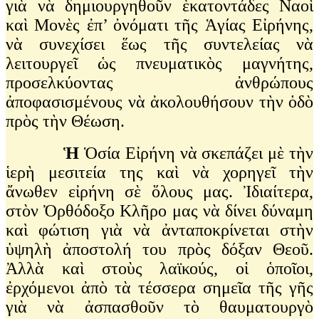
γιὰ νὰ δημιουργηθοῦν ἑκατοντάδες Ναοὶ
καὶ Μονὲς ἐπ’ ὀνόματι τῆς Ἁγίας Εἰρήνης,
νὰ συνεχίσει ἕως τῆς συντελείας νὰ
λειτουργεῖ ὡς πνευματικὸς μαγνήτης,
προσελκύοντας ἀνθρώπους
ἀποφασισμένους νὰ ἀκολουθήσουν τὴν ὁδὸ
πρὸς τὴν Θέωση.
Ἡ
Ὁσία Εἰρήνη νὰ σκεπάζει μὲ τὴν
ἱερὴ μεσιτεία της καὶ νὰ χορηγεῖ τὴν
ἄνωθεν εἰρήνη σὲ ὅλους μας. Ἰδιαίτερα,
στὸν Ὀρθόδοξο Κλῆρο μας νὰ δίνει δύναμη
καὶ φώτιση γιὰ νὰ ἀνταποκρίνεται στὴν
ὑψηλὴ ἀποστολή του πρὸς δόξαν Θεοῦ.
Ἀλλὰ καὶ στοὺς λαϊκούς, οἱ ὁποῖοι,
ἐρχόμενοι ἀπὸ τὰ τέσσερα σημεῖα τῆς γῆς
γιὰ νὰ ἀσπασθοῦν τὸ θαυματουργὸ