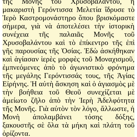
τῆς Μονῆς τοῦ Χρυσοβαλάντου, ἡ
μακαριστὴ Γερόντισσα Μελετία ἵδρυσε τὸ
Ἱερὸ Καστρομονάστηρο ὅπου βρισκόμαστε
σήμερα, γιὰ νὰ ἀποτελέσει τὴν ἱστορικὴ
συνέχεια τῆς παλαιᾶς Μονῆς τοῦ
Χρυσοβαλάντου καὶ τὸ ἐπίκεντρο τῆς ἐπὶ
γῆς παρουσίας τῆς Ὁσίας. Ἐδὼ ἀσκήθηκαν
καὶ ἁγίασαν ἱερὲς μορφὲς τοῦ Μοναχισμοῦ,
ἐμπνεόμενες ἀπὸ τὸ ἀγωνιστικὸ φρόνημα
τῆς μεγάλης Γερόντισσάς τους, τῆς Ἁγίας
Εἰρήνης. Ἡ αὐτὴ ἄσκηση καὶ ὁ ἁγιασμὸς μὲ
τὴν βοήθεια τοῦ Θεοῦ συνεχίζεται μὲ
ἀμείωτο ζῆλο ἀπὸ τὴν Ἱερὴ Ἀδελφότητα
τῆς Μονῆς. Γιὰ αὐτὸν τὸν λόγο, ἄλλωστε, ἡ
Μονὴ ἀπολαμβάνει τόσης δόξης,
ξακουστῆς σὲ ὅλα τὰ μήκη καὶ πλάτη τοῦ
ὁρίζοντα.