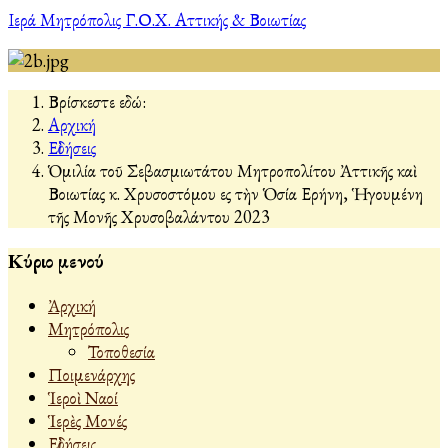
Ιερά Μητρόπολις Γ.Ο.Χ. Αττικής & Βοιωτίας
Βρίσκεστε εδώ:
Αρχική
Εἰδήσεις
Ὁμιλία τοῦ Σεβασμιωτάτου Μητροπολίτου Ἀττικῆς καὶ
Βοιωτίας κ. Χρυσοστόμου εἰς τὴν Ὁσία Εἰρήνη, Ἡγουμένη
τῆς Μονῆς Χρυσοβαλάντου 2023
Κύριο μενού
Ἀρχική
Μητρόπολις
Τοποθεσία
Ποιμενάρχης
Ἱεροὶ Ναοί
Ἱερὲς Μονές
Εἰδήσεις