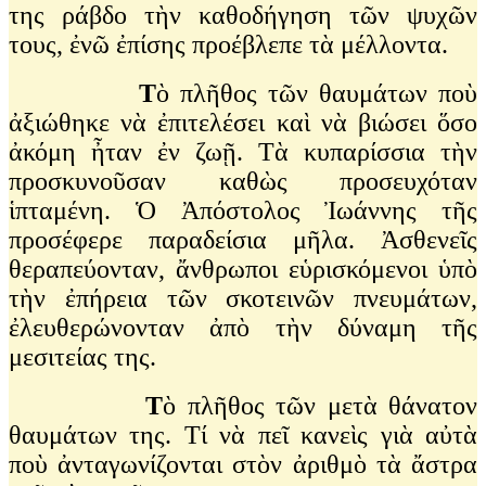
της ράβδο τὴν καθοδήγηση τῶν ψυχῶν
τους, ἐνῶ ἐπίσης προέβλεπε τὰ μέλλοντα.
Τ
ὸ πλῆθος τῶν θαυμάτων ποὺ
ἀξιώθηκε νὰ ἐπιτελέσει καὶ νὰ βιώσει ὅσο
ἀκόμη ἦταν ἐν ζωῇ. Τὰ κυπαρίσσια τὴν
προσκυνοῦσαν καθὼς προσευχόταν
ἱπταμένη. Ὁ Ἀπόστολος Ἰωάννης τῆς
προσέφερε παραδείσια μῆλα. Ἀσθενεῖς
θεραπεύονταν, ἄνθρωποι εὑρισκόμενοι ὑπὸ
τὴν ἐπήρεια τῶν σκοτεινῶν πνευμάτων,
ἐλευθερώνονταν ἀπὸ τὴν δύναμη τῆς
μεσιτείας της.
Τ
ὸ πλῆθος τῶν μετὰ θάνατον
θαυμάτων της. Τί νὰ πεῖ κανεὶς γιὰ αὐτὰ
ποὺ ἀνταγωνίζονται στὸν ἀριθμὸ τὰ ἄστρα