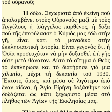
τοῦ οὐρανοῦ;
Ἡ
δόξα. Ξεχωριστὰ ἀπὸ ἐκείνη ποὺ
ἀπολαμβάνει στοὺς Οὐρανοὺς μαζὶ μὲ τοὺς
Ἄγγέλους ἡ ἰσάγγελος παρθένος, ἡ δόξα
ποὺ τῆς ἐπεφύλασσε ὁ Κύριός μας ἐδὼ στὴν
γῆ, εἶναι κάτι τὸ μοναδικὸ στὴν
ἐκκλησιαστικὴ ἱστορία. Εἶναι γεγονὸς ὅτι ἡ
Ὁσία προσευχόταν νὰ μὴν δοξασθεῖ ἐπὶ γῆς
οὔτε μετὰ θάνατον. Αὐτὸ τὸ αἴτημα ὁ Θεὸς
τὸ ἐκπλήρωσε καὶ τὸ διατήρησε γιὰ μία
χιλιετία, μέχρι τὴ δεκαετία τοῦ 1930.
Ἔκτοτε, ὅμως, καὶ μέσα σὲ λιγότερο ἀπὸ
ἕναν αἰῶνα, ἡ Ἁγία Εἰρήνη δοξάσθηκε καὶ
δοξάζεται ὡς κάτι ξεχωριστὸ μέσα στὸ
πλῆθος τῶν Ἁγίων τῆς Ἐκκλησίας μας.
Ὅ
λα αὐτὰ καὶ ἄλλα ἀκόμη εἶναι τὰ