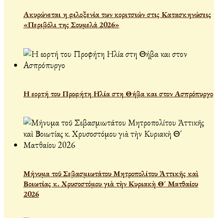
Ακυρώνεται η φιλοξενία των κοριτσιών στις Κατασκηνώσεις
«Περιβόλι της Σουμελά 2026»
Η εορτή του Προφήτη Ηλία στη Θήβα και στον Ασπρόπυργο
Μήνυμα τοῦ Σεβασμιωτάτου Μητροπολίτου Ἀττικῆς καὶ
Βοιωτίας κ. Χρυσοστόμου γιὰ τὴν Κυριακὴ Θ´ Ματθαίου
2026