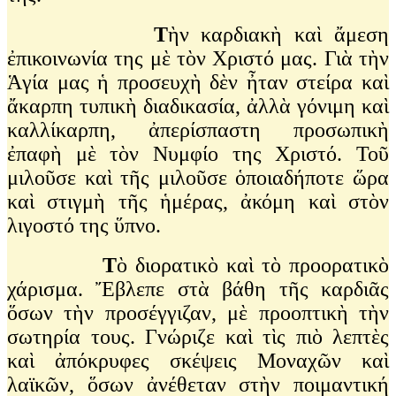
Τ
ὴν καρδιακὴ καὶ ἄμεση
ἐπικοινωνία της μὲ τὸν Χριστό μας. Γιὰ τὴν
Ἁγία μας ἡ προσευχὴ δὲν ἦταν στείρα καὶ
ἄκαρπη τυπικὴ διαδικασία, ἀλλὰ γόνιμη καὶ
καλλίκαρπη, ἀπερίσπαστη προσωπικὴ
ἐπαφὴ μὲ τὸν Νυμφίο της Χριστό. Τοῦ
μιλοῦσε καὶ τῆς μιλοῦσε ὁποιαδήποτε ὥρα
καὶ στιγμὴ τῆς ἡμέρας, ἀκόμη καὶ στὸν
λιγοστό της ὕπνο.
Τ
ὸ διορατικὸ καὶ τὸ προορατικὸ
χάρισμα. Ἔβλεπε στὰ βάθη τῆς καρδιᾶς
ὅσων τὴν προσέγγιζαν, μὲ προοπτικὴ τὴν
σωτηρία τους. Γνώριζε καὶ τὶς πιὸ λεπτὲς
καὶ ἀπόκρυφες σκέψεις Μοναχῶν καὶ
λαϊκῶν, ὅσων ἀνέθεταν στὴν ποιμαντική