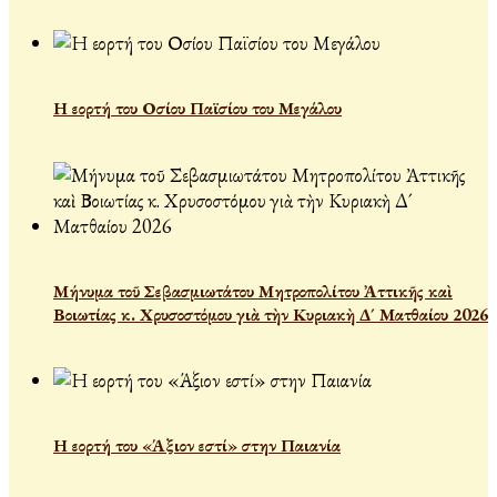
Η εορτή του Οσίου Παϊσίου του Μεγάλου
Μήνυμα τοῦ Σεβασμιωτάτου Μητροπολίτου Ἀττικῆς καὶ
Βοιωτίας κ. Χρυσοστόμου γιὰ τὴν Κυριακὴ Δ´ Ματθαίου 2026
Η εορτή του «Άξιον εστί» στην Παιανία