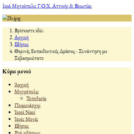
Ιερά Μητρόπολις Γ.Ο.Χ. Αττικής & Βοιωτίας
Βρίσκεστε εδώ:
Αρχική
Εἰδήσεις
Θερινές Εκπαιδευτικές Δράσεις - Συνάντηση με
Σεβασμιώτατο
Κύριο μενού
Ἀρχική
Μητρόπολις
Τοποθεσία
Ποιμενάρχης
Ἱεροὶ Ναοί
Ἱερὲς Μονές
Εἰδήσεις
Ροή ειδήσεων