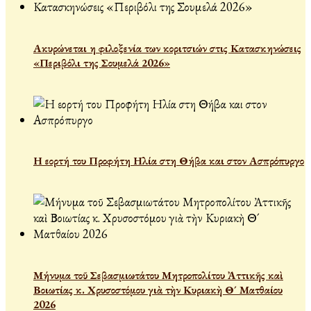
Ακυρώνεται η φιλοξενία των κοριτσιών στις Κατασκηνώσεις
«Περιβόλι της Σουμελά 2026»
Η εορτή του Προφήτη Ηλία στη Θήβα και στον Ασπρόπυργο
Μήνυμα τοῦ Σεβασμιωτάτου Μητροπολίτου Ἀττικῆς καὶ
Βοιωτίας κ. Χρυσοστόμου γιὰ τὴν Κυριακὴ Θ´ Ματθαίου
2026