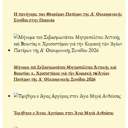
Η πανήγυρις των Θεοφόρων Πατέρων της Α' Οικουμενικής
Συνόδου στην Παιανία
Μήνυμα τοῦ Σεβασμιωτάτου Μητροπολίτου Ἀττικῆς καὶ
Βοιωτίας κ. Χρυσοστόμου γιὰ τὴν Κυριακὴ τῶν Ἁγίων
Πατέρων τῆς Α´ Οἰκουμενικῆς Συνόδου 2026
Τιμήθηκε ο Άγιος Αργύριος στον Άγιο Μηνά Ανθούσας