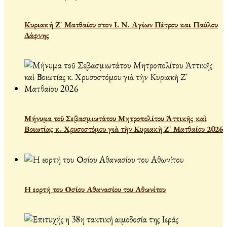
Κυριακή Ζ' Ματθαίου στον Ι. Ν. Αγίων Πέτρου και Παύλου
Δάφνης
Μήνυμα τοῦ Σεβασμιωτάτου Μητροπολίτου Ἀττικῆς καὶ
Βοιωτίας κ. Χρυσοστόμου γιὰ τὴν Κυριακὴ Ζ΄ Ματθαίου 2026
Η εορτή του Οσίου Αθανασίου του Αθωνίτου