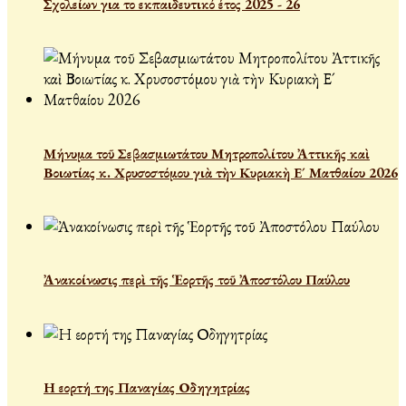
Σχολείων για το εκπαιδευτικό έτος 2025 - 26
Μήνυμα τοῦ Σεβασμιωτάτου Μητροπολίτου Ἀττικῆς καὶ
Βοιωτίας κ. Χρυσοστόμου γιὰ τὴν Κυριακὴ Ε´ Ματθαίου 2026
Ἀνακοίνωσις περὶ τῆς Ἑορτῆς τοῦ Ἀποστόλου Παύλου
Η εορτή της Παναγίας Οδηγητρίας