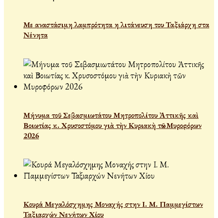
Με αναστάσιμη λαμπρότητα η λιτάνευση του Ταξιάρχη στα
Νένητα
Μήνυμα τοῦ Σεβασμιωτάτου Μητροπολίτου Ἀττικῆς καὶ
Βοιωτίας κ. Χρυσοστόμου γιὰ τὴν Κυριακὴ τῶν Μυροφόρων
2026
Κουρά Μεγαλόσχημης Μοναχής στην Ι. Μ. Παμμεγίστων
Ταξιαρχών Νενήτων Χίου