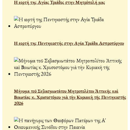
Η εορτή της Αγίας Τριάδος στην Μητρόπολή μας
Η εορτή της Πεντηκοστής στην Αγία Τριάδα Ασπροπύργου
Μήνυμα τοῦ Σεβασμιωτάτου Μητροπολίτου Ἀττικῆς καὶ
Βοιωτίας κ. Χρυσοστόμου γιὰ τὴν Κυριακὴ τῆς Πεντηκοστῆς
2026