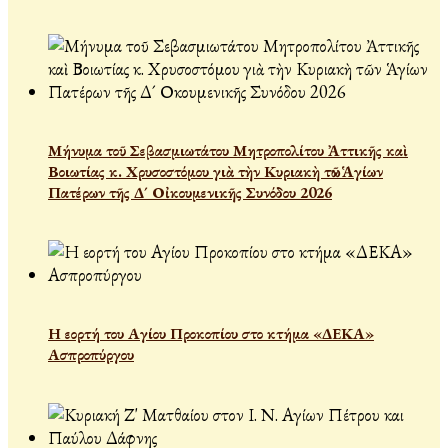
Μήνυμα τοῦ Σεβασμιωτάτου Μητροπολίτου Ἀττικῆς καὶ
Βοιωτίας κ. Χρυσοστόμου γιὰ τὴν Κυριακὴ τῶν Ἁγίων
Πατέρων τῆς Δ´ Οἰκουμενικῆς Συνόδου 2026
Η εορτή του Αγίου Προκοπίου στο κτήμα «ΔΕΚΑ»
Ασπροπύργου