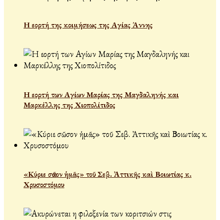
Η εορτή της κοιμήσεως της Αγίας Άννης
Η εορτή των Αγίων Μαρίας της Μαγδαληνής και
Μαρκέλλης της Χιοπολίτιδος
«Κύριε σῶσον ἡμᾶς» τοῦ Σεβ. Ἀττικῆς καὶ Βοιωτίας κ.
Χρυσοστόμου