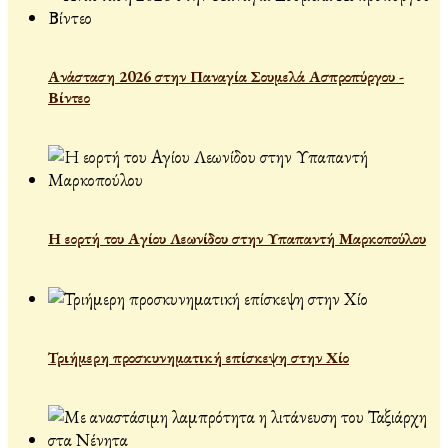
Ανάσταση 2026 στην Παναγία Σουμελά Ασπροπύργου -
Βίντεο
Η εορτή του Αγίου Λεωνίδου στην Υπαπαντή Μαρκοπούλου
Τριήμερη προσκυνηματική επίσκεψη στην Χίο