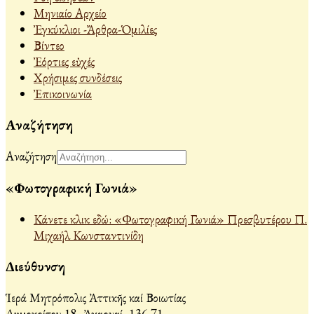
Μηνιαίο Αρχείο
Ἐγκύκλιοι -Ἄρθρα-Ὁμιλίες
Βίντεο
Ἐόρτιες εὐχές
Χρήσιμες συνδέσεις
Ἐπικοινωνία
Αναζήτηση
Αναζήτηση
«Φωτογραφική Γωνιά»
Κάνετε κλικ εδώ: «Φωτογραφική Γωνιά» Πρεσβυτέρου Π.
Μιχαήλ Κωνσταντινίδη
Διεύθυνση
Ἱερά Μητρόπολις Ἀττικῆς καί Βοιωτίας
Δημοκρίτου 18, Ἀχαρναί, 136 71